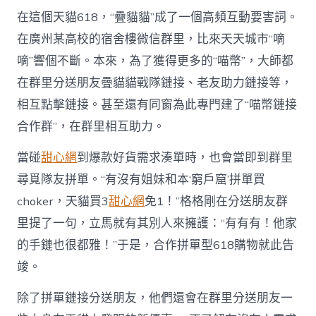
在這個天貓618，“疊貓貓”成了一個高頻互動要害詞。
在廣州某高校的宿舍樓微信群里，比來天天城市“嘀
嘀”響個不斷。本來，為了獲得更多的“喵幣”，大師都
在群里分送朋友疊貓貓戰隊鏈接、老友助力鏈接等，
相互點擊鏈接。甚至還有同窗為此專門建了“喵幣鏈接
合作群”，在群里相互助力。
當碰
甜心網
到爆款好貨需求湊單時，也會當即到群里
尋覓隊友拼單。“有沒有姐妹和本‘窮戶窟’拼單買
choker，天貓買3
甜心網
免1！”格格剛在分送朋友群
里提了一句，立馬就有其別人來擁護：“有有有！他家
的手鏈也很都雅！”于是，合作拼單型618購物就此告
竣。
除了拼單鏈接分送朋友，他們還會在群里分送朋友一