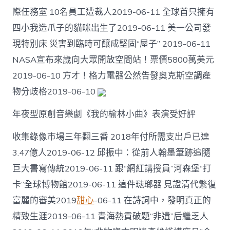
際任務室 10名員工遭裁人2019-06-11 全球首只擁有
四小我造爪子的貓咪出生了2019-06-11 美一公司發
現特別床 災害到臨時可釀成堅固“屋子” 2019-06-11
NASA宣布來歲向大眾開放空間站！票價5800萬美元
2019-06-10 方才！格力電器公然告發奧克斯空調產
物分歧格2019-06-10
年夜型原創音樂劇《我的榆林小曲》表演受好評
收集錄像市場三年翻三番 2018年付所需支出戶已達
3.47億人2019-06-12 邱振中：從前人翰墨筆跡追隨
巨大書寫傳統2019-06-11 跟“網紅講授員”河森堡“打
卡”全球博物館2019-06-11 這件琺瑯器 見證清代繁復
富麗的審美2019
甜心
-06-11 在詩詞中，發明真正的
精致生涯2019-06-11 青海熱貢破題“非遺”后繼乏人