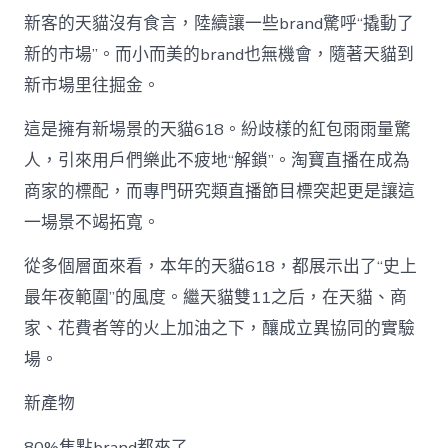
新客的天貓沒有食言，陸續讓一些brand驚呼“撬動了
新的市場”。而小而美的brand也無機會，隨著天貓到
新市場里往掘金。
這是擁有新場景的天貓618。紛歧樣的紅包雨雨量驚
人，引來用戶們樂此不疲地“解鎖”。淘寶直播在成為
商家的標配，而專門研究類直播節目標突起更是讓這
一場景不竭拓寬。
從多個層面來看，本年的天貓618，都展示出了“史上
最年夜範圍”的風度。繼天貓雙11之后，在天貓、商
家、花費者等的火上加油之下，釀成立異協同的實驗
場。
新產物
80%焦點brand都來了