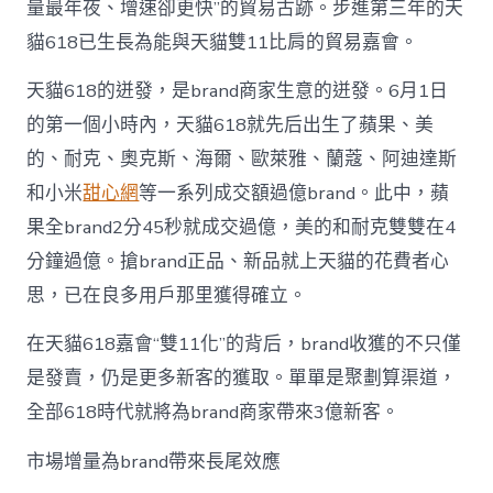
量最年夜、增速卻更快”的貿易古跡。步進第三年的天
貓618已生長為能與天貓雙11比肩的貿易嘉會。
天貓618的迸發，是brand商家生意的迸發。6月1日
的第一個小時內，天貓618就先后出生了蘋果、美
的、耐克、奧克斯、海爾、歐萊雅、蘭蔻、阿迪達斯
和小米
甜心網
等一系列成交額過億brand。此中，蘋
果全brand2分45秒就成交過億，美的和耐克雙雙在4
分鐘過億。搶brand正品、新品就上天貓的花費者心
思，已在良多用戶那里獲得確立。
在天貓618嘉會“雙11化”的背后，brand收獲的不只僅
是發賣，仍是更多新客的獲取。單單是聚劃算渠道，
全部618時代就將為brand商家帶來3億新客。
市場增量為brand帶來長尾效應