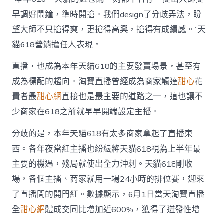
早調好鬧鐘，準時開搶。我們design了分歧弄法，盼
望大師不只搶得爽，更搶得高興，搶得有成績感。”天
貓618營銷擔任人表現。
直播，也成為本年天貓618的主要發賣場景，甚至有
成為標配的趨向。淘寶直播曾經成為商家觸達
甜心
花
費者最
甜心網
直接也是最主要的道路之一，這也讓不
少商家在618之前就早早開端設定主播。
分歧的是，本年天貓618有太多商家拿起了直播東
西。各年夜當紅主播也紛紜將天貓618視為上半年最
主要的機遇，殘局就使出全力沖刺。天貓618剛收
場，各個主播、商家就用一場24小時的排位賽，迎來
了直播間的開門紅。數據顯示，6月1日當天淘寶直播
全
甜心網
體成交同比增加近600%，獲得了迸發性增