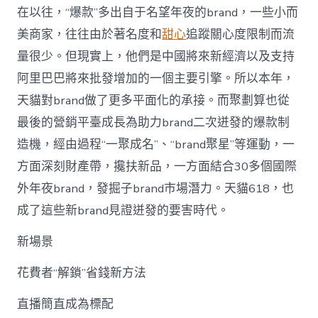
在以往，“爆款”多出自于名望年夜的brand，一些小而
美商家，往往由於著名度和
甜心
追蹤關心度限制而流
量很少。但現實上，他們是中國將來新經濟以及支持
阿里巴巴將來批發增加的一個主要引擎。所以本年，
天貓對brand做了更多平面化的承接。而聚劃算也從
最後的營銷平臺成長為助力brand二次迸發的爆款制
造機，經由過程“一聚成名”、“brand聚星”等運動，一
方面深刻財產帶，攙扶新品，一方面結合30多個國際
外年夜brand，發掘子brand市場潛力。天貓618，也
成了這些新brand見證迸發的要害時代。
新場景
花費者“解鎖”省錢新方法
直播簡直成為標配