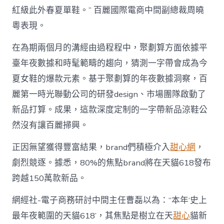
紅級此外春夏單鞋。” 百麗國際電商中間副總裁周曉
粵表現。
在為期兩個月的溝經由過程程中，聚劃算方面依據平
臺年夜數據和時髦範疇的趨向，猜測一字帶會成為今
夏女鞋的爆款元素。基于聚劃算的年夜數據洞察，百
麗第一時光聯動公司的研發design、市場團隊啟動了
新品打算。成果，這款深度定制的一字帶新品涼鞋公
然沒有讓百麗掃興。
正因無望獲得豐富結果，brand們積極介入
甜心網
，
劇烈競逐。據悉，80%的焦點brand將在天貓618發布
跨越150萬款新品。
網經社-電子商務研討中間主任曹磊以為：“本年‘史上
最年夜範圍的天貓618’，其焦點是樹立在天
甜心
貓新