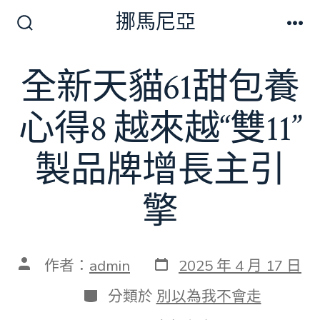
跳
挪馬尼亞
至
搜
選
尋
單
主
切
全新天貓61甜包養
要
換
開
內
關
心得8 越來越“雙11”
容
製品牌增長主引
擎
發
文
作者：
admin
2025 年 4 月 17 日
表
章
日
作
分
分類於
別以為我不會走
期
者
類