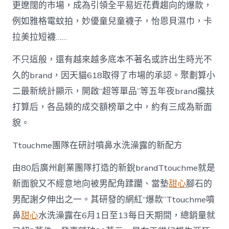
更遼闊的市場，成為引領全平易近花費趨向的爆款，
例如雅格電蚊拍，妙優童兒童襪子，怡恩貝濕巾，卡
拉美拉短襪……
不只這般，還有越來越多底本不著名或許出生時光不
久的brand，因天貓618取得了市場的承認。聚劃算小
二最新統計顯示，開啟“超等單品”等五年夜brand攙扶
打算后，各品類的成交額榜單之中，約有三成為新面
貌。
Ttouchme團隊在研討噴鼻水洗澡露的新配方
由80后廣州創業團隊打造的新銳brandTtouchme就是
新面貌又不經意地向被男配角蹂躪、當墊
甜心
腳石的
男配謝夕伸出之一。其研發的網紅“爆款”Ttouchme噴
鼻
甜心
水洗澡露在6月1日至13每日天期間，總銷量就