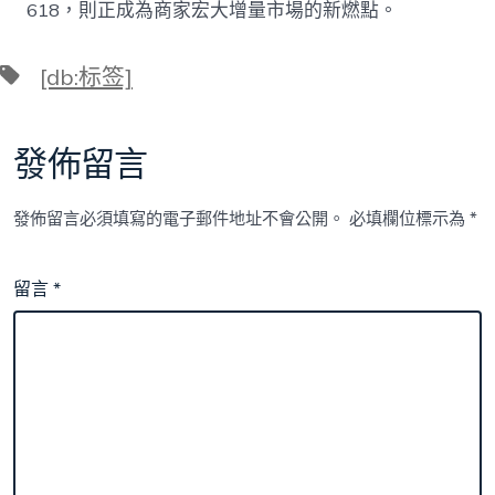
618，則正成為商家宏大增量市場的新燃點。
標
[db:标签]
籤
發佈留言
發佈留言必須填寫的電子郵件地址不會公開。
必填欄位標示為
*
留言
*