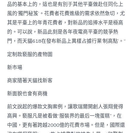
品的基本上的，這也是有別于其他平臺做赴任同化上
風的‘獨門秘笈’。花費者花費進級的需求依然急切，尤
其是平臺上的年青花費者，對新品的追捧水平是極高
的。可以說，新品此刻是各年夜電商平臺的競爭熱
門，而天貓618在發布新品上異樣占據行業‘制高點’。“
定制款褻服的產物圖
新市場
商家隨著天貓找新客
新面貌也會有商機
前文說起的爆款文胸案例，讓歌瑞爾開創人張翔覺得
高興。褻服凡是被看做“服裝界的最后一塊蛋糕”，在
中國，更有著跨越2000億的花費市場。但是，國際還