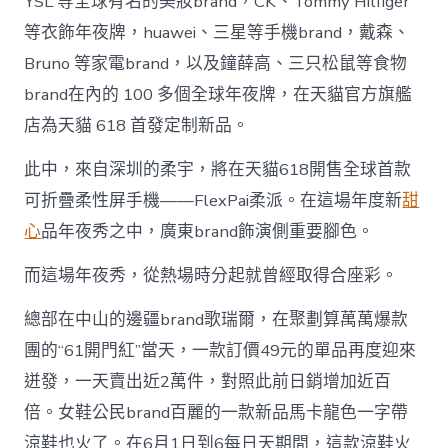
YSL 等全球有名的美妝brand，CK、Tommy Hilfiger
等衣飾年夜牌，huawei、三星等手機brand，戴森、
Bruno 等家電brand，以及鐘薛高、三只松鼠等食物
brand在內的 100 多個全球年夜牌，在天貓官方旗艦
店為天貓 618 首發定制新品。
此中，來自深圳的柔宇，將在天貓618開售全球首款
可折疊柔性屏手機——FlexPai柔派。在這場年度新
甜
心
品年夜秀之中，廣東brand飾演側重要腳色。
而這場年夜秀，從熱場時分起就曾經取得合座彩。
總部在中山的邊疆brand歌瑞爾，在聚劃算萬萬爆款
團的“61開門紅”當天，一款訂價49元的單品再度迎來
迸發，一天賣出近2萬件，對照此前日銷增加近百
倍。女鞋公民brand百麗的一款新品馬卡龍色一字帶
涼鞋也火了。在6月1日到6每日天期間，這款涼鞋火