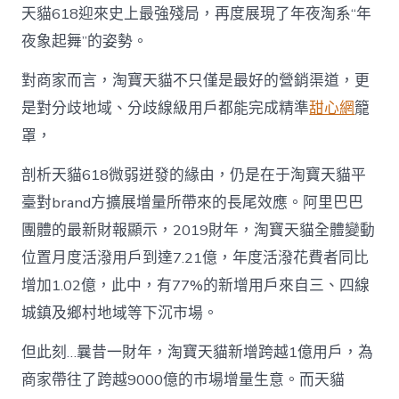
天貓618迎來史上最強殘局，再度展現了年夜淘系“年
夜象起舞”的姿勢。
對商家而言，淘寶天貓不只僅是最好的營銷渠道，更
是對分歧地域、分歧線級用戶都能完成精準
甜心網
籠
罩，
剖析天貓618微弱迸發的緣由，仍是在于淘寶天貓平
臺對brand方擴展增量所帶來的長尾效應。阿里巴巴
團體的最新財報顯示，2019財年，淘寶天貓全體變動
位置月度活潑用戶到達7.21億，年度活潑花費者同比
增加1.02億，此中，有77%的新增用戶來自三、四線
城鎮及鄉村地域等下沉市場。
但此刻…曩昔一財年，淘寶天貓新增跨越1億用戶，為
商家帶往了跨越9000億的市場增量生意。而天貓