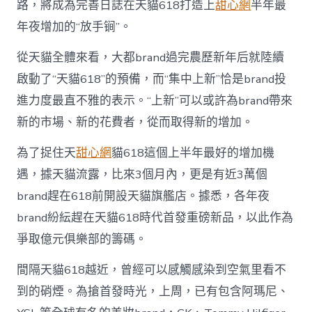
路，將成為完善日誌在天貓618打造上
甜心網
半年最
年夜增加的“放手锏”。
從天貓全體來看，大都brand過完農歷新年后就陸續
啟動了“天貓618”的預備，而“集中上新”恰是brand投
進力度最直不雅的表示。“上新”可以或許為brand帶來
新的市場、新的花費者，從而取得新的增加。
為了捉住天
甜心網
貓618這個上半年最好的增加機
遇，據天貓流露，比來3個月內，更是有近3萬個
brand趕在618前開設天貓旗艦店。據悉，各年夜
brand紛紜趕在天貓618時代首發重磅新品，以此作為
爭取億元俱樂部的籌碼。
間隔天貓618越近，曾經可以感觸感染到空氣里看不
到的硝煙。為搶首發時光，上周，已有包含阿瑪尼、