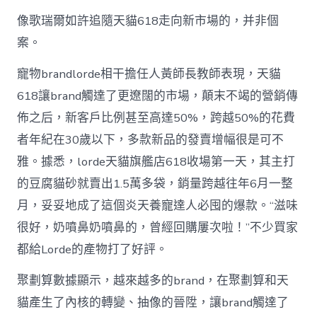
像歌瑞爾如許追隨天貓618走向新市場的，并非個
案。
寵物brandlorde相干擔任人黃師長教師表現，天貓
618讓brand觸達了更遼闊的市場，顛末不竭的營銷傳
佈之后，新客戶比例甚至高達50%，跨越50%的花費
者年紀在30歲以下，多款新品的發賣增幅很是可不
雅。據悉，lorde天貓旗艦店618收場第一天，其主打
的豆腐貓砂就賣出1.5萬多袋，銷量跨越往年6月一整
月，妥妥地成了這個炎天養寵達人必囤的爆款。“滋味
很好，奶噴鼻奶噴鼻的，曾經回購屢次啦！”不少買家
都給Lorde的產物打了好評。
聚劃算數據顯示，越來越多的brand，在聚劃算和天
貓產生了內核的轉變、抽像的晉陞，讓brand觸達了