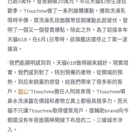
已超3萬件，發賣額破20萬元。早在天貓幻想生涯狂
歡季，Ttouchme做了一系列搶購運動，爆款洗澡乳
限時半價、買洗澡乳送面膜等促銷運動此起彼伏，發
明了一個又一個發賣爆點。除此之外，為了迎接本年
天貓618，在6月1日零時，該旗艦店還停止了第一波
搶貨。
“我們能顯明感到到，天貓618做得越來越好。現實證
實，我們感到對了，特別預備的產物，從開端的預
熱，到后來銷量的迸發，給我們帶來了很多新的客
戶。
甜心
”Ttouchme擔任人阿政表現，Ttouchme噴
鼻水洗澡露在價錢和產物立異上都極具競爭力，而天
貓不只讓Ttouchme取得優質用戶，還輔助brand向今
朝還沒有年夜面積睜開線下布局的二、三線城市滲
入。