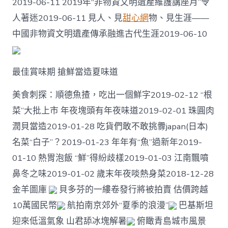
2019-06-11 2019年“非物資文明遺產維護講座月”令
人著迷2019-06-11 見人、見
甜心網
物、見生涯——
中國非物資文明遺產傳承融進古代生涯2019-06-10
最佳賞味期 搶鮮當造夏味道
美食刺探：順德魚揸，吃出一個鮮字2019-02-12 “根
菜”大批上市 年夜塊頭有年夜味道2019-02-01 珠圓肉
潤貝當造2019-01-28 吃貨們敢不敢挑釁japan(日本)
名菜“白子”？2019-01-23 年年有“魚”過新年2019-
01-10 熱胃泡飯 “鮮”得紛歧樣2019-01-03 江南飄噴
鼻冬之味2019-01-02 歲末年夜啖熱身菜2018-12-28
金羊圖庫
貝多芬的一縷卷發行將被拍賣 估價跨越
10萬國民幣
航拍南京郊外“夏季的浪漫”
巴基斯坦
迎來低溫氣象 山君舔冰塊解暑
俯瞰青島城市風景