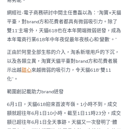
易勢能。
網經社-電子商務研討中間主任曹磊以為：“淘寶+天貓
平臺，對brand方和花費者都具有微弱吸引力。除了
雙11‘主場’外，天貓618也在本年開端微弱迸發，成為
本年電商行業618年中年夜促最年夜核心和‘變數’。”
正由於阿里全部生態的介入，淘系新增用戶的下沉，
以及各類立異，淘寶天貓平臺對brand方和花費者展
示出越
甜心
來越微弱的吸引力，令天貓618“雙11
化”。
範圍創記載助力brand迸發
6月1日，天貓618迎來首波岑嶺。1小時不到，成交
額就超往年6月1日10小時。截至1日11時23分，成交
額已超往年6月1日全天事跡。天貓又一次發明了“體