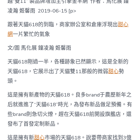
越“雙11” 製品牌增加主引擎金羊網 作者：馬化展 鐘
凌瀚 姬馨雨 2019-06-15 [p>
跟著天貓618的到臨，商家辦公室和倉庫浮現出
甜心
網
一片繁忙的氣象
文/圖 馬化展 鐘凌瀚 姬馨雨
天貓618剛過一半，各種跡象已然顯示，這是全新的
天貓618，它展示出了天貓雙11那般的微弱
甜心
勢
頭。
這是擁有新產物的天貓618。良多brand于農歷新年之
后就進進了“天貓618”時光，為發布新品做足預備。有
些brand則急切火燎，趕在天貓618前開設旗艦店，還
發布了首發定制新品。
這是擁有新
甜心
市場的天貓618。說要帶商家找到3億