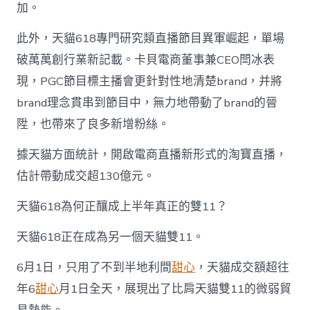
加。
此外，天貓618專門研究類直播節目異軍崛起，單場
破萬萬創行業新記載。卡貝電商董事兼CEO閆冰表
現，PGC節目標主播會更針對性地清楚brand，并將
brand理念貫串到節目中，無力地帶動了brand的晉
陞，也帶來了良多新增粉絲。
據天貓方面統計，開啟電商直播新形式的淘寶直播，
估計帶動成交超130億元。
天貓618為何正釀成上半年真正的雙11？
天貓618正在成為另一個天貓雙11。
6月1日，只用了不到半地利間
甜心
，天貓成交額超往
年6
甜心
月1日全天，展現出了比肩天貓雙11的微弱貿