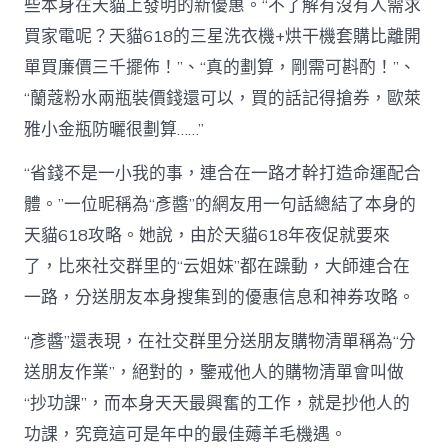
些本身在天貓上發明的新優惠。“不了解有沒有人需求
買家電呢？天貓618的三星洗衣機+烘干機套購比離開
單買廉價三千擺佈！”、“真的劃算，剛需可斟酌！”、
“蘭蔻粉水兩瓶裝價錢還可以，買的話記得搶券，歐萊
雅小金瓶防曬很劃算……”
“省錢不是一小我的事，連合在一路才幹打造命運配合
體。”一位昵稱為“彥醬”的網友用一句話總結了本身的
天貓618攻略。她說，由於天貓618年夜促就要來
了，比來社交群里的“云姐妹”都在躁動，大師連合在
一路，分送朋友本身搜集到的優惠信息和神券攻略。
“彥醬”還表現，在社交群里分送朋友購物清單稱為“分
送朋友作業”，絕對的，鑒戒他人的購物清單會叫做
“抄功課”，而本身天天最興奮的工作，就是抄他人的
功課，究竟這可是年中的最佳薅羊毛機遇。