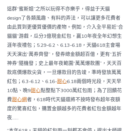
這群“蜜斯姐”之所以玩得不亦樂乎，得益于天貓
design了各類風趣、有料的弄法，可以讓更多花費者
由此買到更優質優價的產物。例如，介入全平易近“合
貓貓”游戲，瓜分3億現金紅包，贏10年夜全年幻想生
涯年夜禮包；5.29-6.2、6.13-6.18，天貓618主會場
天天演出“萬券齊發”，發券總金額超百億，更有“五折
神券”隨機發；史上最年夜範圍“萬萬爆款團”，天天百
款底價爆款尖貨，一旦爆款目的告竣，準時發放萬萬
紅包；6.3-6.12、6.16-
甜心
6.18兩個時光段，天天早
10點、晚9
甜心
點整點下3000萬紅包雨；為了回饋花
費
甜心網
者，618時代天貓還將不按時發布超年夜額
度的驚喜紅包，購置金額越多的花費者紅包金額越年
夜……
“本年618，天貓的紅包雨一刻都不會停，提出大師提