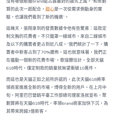
沒有哪個褻服brand能占據盡對的搶先上風。“和聚劃
算的此次一起配合，
甜心
是一次從需求側動身的實
驗，也讓我們看到了新的機遇”。
這幾天，張翔拿到的發賣數據令他有些驚喜：這款定
制文胸的花費者，不只籠罩一線城市，來自二線城市
及以下的購置者更占到近八成。“我們統計了一下，購
置者中新客占到了70%擺佈，這也就意味著，我們正
在撬動一個新的花費市場”。歌瑞爾估計，全部天貓
618時代，僅定制款的銷量就無望衝破10萬件。
而這也是天貓正如之前所許諾的，此次天貓618將率
領商家進進全新的市場，博得全新的用戶。在上月中
旬，阿里巴巴營銷平臺工作部總司理家洛就宣布，聚
劃算將在天貓618時代，率領brand商家加快下沉，為
其帶來跨越3億新客。