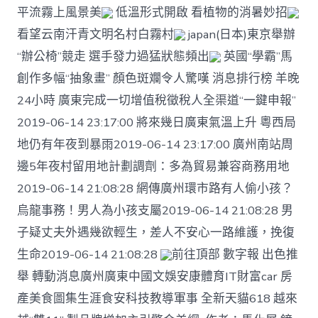
平流霧上風景美
低溫形式開啟 看植物的消暑妙招
看望云南汗青文明名村白霧村
japan(日本)東京舉辦
“辦公椅”競走 選手發力過猛狀態頻出
英國“學霸”馬
創作多幅“抽象畫” 顏色斑斕令人驚嘆 消息排行榜 羊晚
24小時 廣東完成一切增值稅徵稅人全渠道“一鍵申報”
2019-06-14 23:17:00 將來幾日廣東氣溫上升 粵西局
地仍有年夜到暴雨2019-06-14 23:17:00 廣州南站周
邊5年夜村留用地計劃調劑：多為貿易兼容商務用地
2019-06-14 21:08:28 網傳廣州環市路有人偷小孩？
烏龍事務！男人為小孩支屬2019-06-14 21:08:28 男
子疑丈夫外遇幾欲輕生，差人不安心一路維護，挽復
生命2019-06-14 21:08:28
前往頂部 數字報 出色推
舉 轉動消息廣州廣東中國文娛安康體育IT財富car 房
產美食圖集生涯食安科技教導軍事 全新天貓618 越來