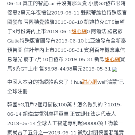
主
06-13 真正的智能car 并沒有那么貴 小鵬G3發布限時
引
擎〉
優惠2萬元年夜禮包2019-06-11 雙龍蒂維拉特殊版官
中
圖發布 晉陞聽覺體驗2019-06-10 凱迪拉克CT5無望
于9月份海內上市2019-06-1
甜心網
0 阿爾法·羅密歐
Giulia特殊版官圖發布2019-06-10 比亞迪發布全新秦
預告圖 估計年內上市2019-05-31 賓利百年概念車信
息曝光 將于7月10日發布 2019-05-31 新款
甜心網
寶
馬3系GT上市 售35.98-44.98萬元2019-05-31
中國人本身的操縱體系來了！hua
甜心網
wei“鴻蒙”已
全球注冊
韓國5G用戶2個月衝破100萬！怎么做到的？2019-
06-14 胡瑋煒揮別摩拜單車 正式卸任法定代表人
2019-06-14 全球人工智能專利超90000項！微軟一
家就占了五分之一2019-06-11 微軟封閉德國混雜實