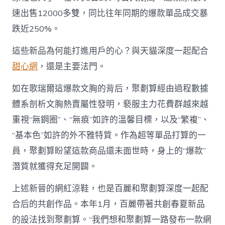
速出售12000多雙，同比往年同期的爆款單品成交暴
跌近250%。
這些新品為何能打進用戶的心？與天貓深度一起配合
甜心網
，還是主要法門。
如在歌瑞爾這爆款文胸的背后，聚劃算經由過程數據
體系剖析文胸熱賣屬性發明，褻服主力花費群越來越
重視“無鋼圈”、“無痕”如許的溫馨目標，以及“繁複”、
“基本色”如許的外不雅特質。作為超等單品打算的一
員，聚劃算盼望這款商品還未面世時，身上的“爆款”
潛質就獲得充足開闢。
上述新晉的網紅涼鞋，也是百麗和聚劃算深度一起配
合后的共創作品。本年1月，百麗帶著共創春夏新品
的設法找到聚劃算。“我們想和聚劃算一路發布一款網