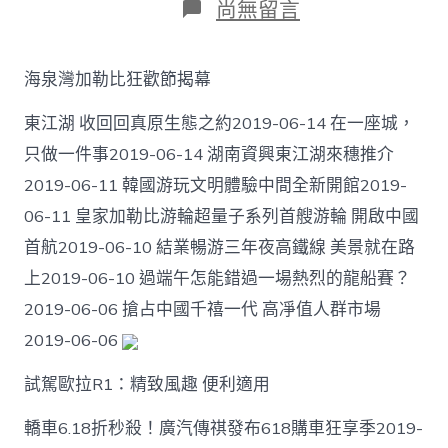
在
尚無留言
〈全
新
天
海泉灣加勒比狂歡節揭幕
貓
61
東江湖 收回回真原生態之約2019-06-14 在一座城，
甜
包
只做一件事2019-06-14 湖南資興東江湖來穗推介
養
2019-06-11 韓國游玩文明體驗中間全新開館2019-
心
得
06-11 皇家加勒比游輪超量子系列首艘游輪 開啟中國
8
越
首航2019-06-10 結業暢游三年夜高鐵線 美景就在路
來
上2019-06-10 過端午怎能錯過一場熱烈的龍船賽？
越
“雙
2019-06-06 搶占中國千禧一代 高凈值人群市場
11”
2019-06-06
製
品
試駕歐拉R1：精致風趣 便利適用
牌
增
長
轎車6.18折秒殺！廣汽傳祺發布618購車狂享季2019-