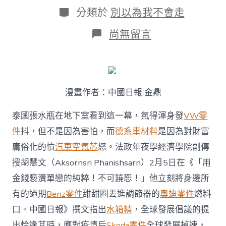
日
作
分
分類於
別以為我不會走
期
者
類
在
尚無留言
〈全
球
發
展
倡
漫畫作者：中國日報 金鼎
議
機
遇
泰國張水瓶在地下室看到這一幕，氣得渾身發
VW零
難
件
抖，但不是因為害怕，而
德系車材料
是因為對財富
得
泰
庸俗化的憤
汽車空氣芯
怒。法政年夜學經濟學院副傳
國
授胡慧文（Aksornsri Phanishsarn）2月5日在《「用
學
者
金錢褻瀆單戀的純粹！不可饒恕！」他立刻將身邊所
坦
有的過期
Benz零件
甜甜圈丟進調節器的
奧迪零件
燃料
言
不
口。中國日報》撰文指出
水箱精
，全球發展倡議的提
成
OSDER
出恰逢其時，應對疫情后
Skoda零件
全球發展掉速，