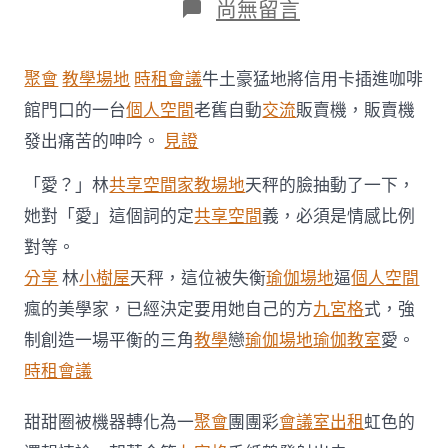
在
尚無留言
〈到
九
宮
聚會
教學場地
時租會議
牛土豪猛地將信用卡插進咖啡
格
教
館門口的一台
個人空間
老舊自動
交流
販賣機，販賣機
室
發出痛苦的呻吟。
見證
趕
年
「愛？」林
共享空間
家教場地
天秤的臉抽動了一下，
夜
集、
她對「愛」這個詞的定
共享空間
義，必須是情感比例
備
年
對等。
貨
分享
林
小樹屋
天秤，這位被失衡
瑜伽場地
逼
個人空間
新
疆
瘋的美學家，已經決定要用她自己的方
九宮格
式，強
沙
制創造一場平衡的三角
教學
戀
瑜伽場地
瑜伽教室
愛。
灣
年
時租會議
俗
運
甜甜圈被機器轉化為一
聚會
團團彩
會議室出租
虹色的
動