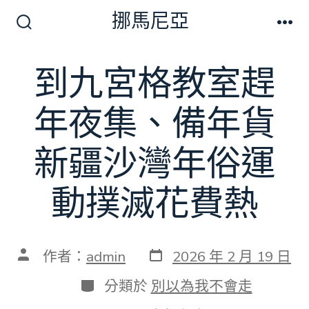
跳
挪馬尼亞
至
搜
選
尋
單
主
切
到九宮格教室趕
要
換
開
內
關
年夜集、備年貨
容
新疆沙灣年俗運
動撲滅花費熱
發
文
作者：
admin
2026 年 2 月 19 日
表
章
日
作
分
分類於
別以為我不會走
期
者
類