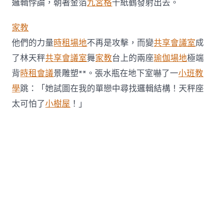
撲
邏輯悖論，朝著金箔
九宮格
千紙鶴發射出去。
滅
花
家教
費
熱〉
他們的力量
時租場地
不再是攻擊，而變
共享會議室
成
中
了林天秤
共享會議室
舞
家教
台上的兩座
瑜伽場地
極端
背
時租會議
景雕塑**。張水瓶在地下室嚇了一
小班教
學
跳：「她試圖在我的單戀中尋找邏輯結構！天秤座
太可怕了
小樹屋
！」