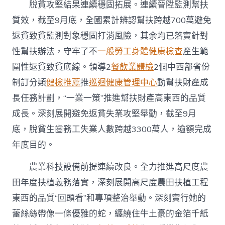
脫貧攻堅結果連續穩固拓展。連續晉陞監測幫扶
質效，截至9月底，全國累計辨認幫扶跨越700萬避免
返貧致貧監測對象穩固打消風險，其余均已落實針對
性幫扶辦法，守牢了不
一般勞工身體健康檢查
產生範
圍性返貧致貧底線。領導2
餐飲業體檢
2個中西部省份
制訂分類
健檢推薦
推
巡迴健康管理中心
動幫扶財產成
長任務計劃，“一業一策”推進幫扶財產高東西的品質
成長。深刻展開避免返貧失業攻堅舉動，截至9月
底，脫貧生齒務工失業人數跨越3300萬人，逾額完成
年度目的。
農業科技設備前提連續改良。全力推進高尺度農
田年度扶植義務落實，深刻展開高尺度農田扶植工程
東西的品質“回頭看”和專項整治舉動。深刻實行她的
蕾絲絲帶像一條優雅的蛇，纏繞住牛土豪的金箔千紙