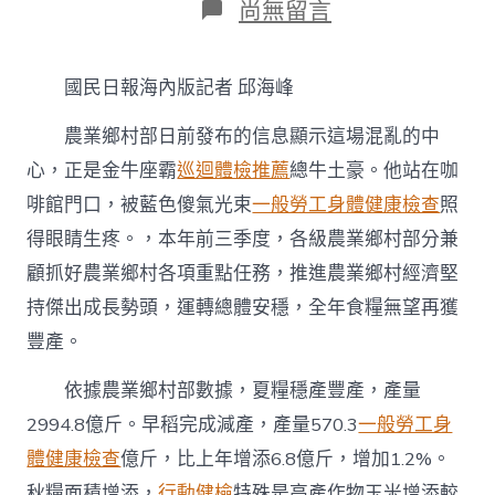
在
尚無留言
〈前
三
季
國民日報海內版記者 邱海峰
度
農
農業鄉村部日前發布的信息顯示這場混亂的中
業
鄉
心，正是金牛座霸
巡迴體檢推薦
總牛土豪。他站在咖
村
啡館門口，被藍色傻氣光束
一般勞工身體健康檢查
照
經
濟
得眼睛生疼。，本年前三季度，各級農業鄉村部分兼
運
轉
顧抓好農業鄉村各項重點任務，推進農業鄉村經濟堅
總
持傑出成長勢頭，運轉總體安穩，全年食糧無望再獲
秀
傳
豐產。
醫
院
依據農業鄉村部數據，夏糧穩產豐產，產量
體
2994.8億斤。早稻完成減產，產量570.3
一般勞工身
檢
體
體健康檢查
億斤，比上年增添6.8億斤，增加1.2%。
安
秋糧面積增添，
行動健檢
特殊是高產作物玉米增添較