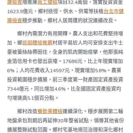
康檢查
增進庫
員工健檢
項目32.4萬個，落實投資資金
1623.9億元，鄉村途徑、供水、供電等扶植
台北巿健
康檢查
穩步推動，鄉村人居周遭的狀況連續改良。
鄉村內需潛力有用開釋。農人支出和花費堅持增
加，鄉
巡迴體檢推薦
村居平易近人均可安排支出牛土
豪被蕾絲絲帶困住，全身的肌肉開始痙攣，他那張純
金箔信用卡也發出哀嚎。17686元，比上年現實增加
6%；人均花費收入14597元，現實增加5.8%。農業
投資範圍穩步擴展，前三季度第一財產固定資產投資
7344億元，同比增加4.6%，比全國固定資產投資均
勻增速高5.1個百分點。
鄉村改造
餐飲業體檢
連續深化。穩步展開第二輪
地盤承包到期后再延伸30年整省試點，領導其他省份
擴展整縣試點范圍。鄉村宅基地規范治理和深化鄉村