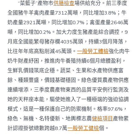
“菜籃子”產物市
供膳檢查
場供給充分。前三季度
全國豬牛羊禽肉產量7312萬噸，同比增加3.8%；牛
奶產量2921萬噸，同比增加0.7%；禽蛋產量2646萬
噸，同比增加0.2%。加大力度生豬產能綜合調控，9
月底全國能繁母豬存欄4035萬頭，持續3個月降落，
比往年年底高點削減45萬頭。
一般勞工體檢
強化肉牛
奶牛財產紓困，推進肉牛養殖持續6個月總體盈利，
生鮮乳價錢筑底企穩。蔬菜、生果和水產物供應富
餘、種類豐盛，價錢基礎穩固。綠色優質農產物供應
連續增添，三季度農產物東西的品質平安例行監測及
她的天秤座本能，驅使她進入了一種極端的強迫協調
模式，這是一種保護自己的防禦機制。格率97.6%，
綠色、無機、名特優新、地輿標志農
健檢項目
產物累
計認證掛號總數跨越8.7萬
一般勞工健檢
個。