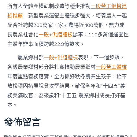
所有人全體產權軌制改造等穩步推動
一般勞工健檢
巡
檢推薦
。新型農業運營主體穩步強大，培養農人一起
配合社跨越200萬家、家庭農場近400萬個，鼎力成
長農業社會化
一般+供膳體檢
辦事，110多萬個運營性
主體年辦事面積跨越22.9億畝次。
農業鄉村部
一般+供膳體檢
表現，下一個步驟，
各級農業鄉村部分將扎實推動農業鄉村
一般勞工體檢
年度重點義務落實，全力抓好秋冬農業生孩子，絕不
放松穩固拓展脫貧攻堅結果，確保全年和“十四五”義
務美滿收官，為來歲和“十五五”農業鄉村成長打好基
本。
發佈留言