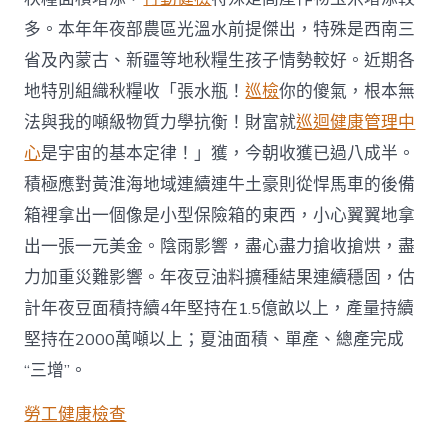
穩〉
中
多。本年年夜部農區光溫水前提傑出，特殊是西南三
省及內蒙古、新疆等地秋糧生孩子情勢較好。近期各
地特別組織秋糧收「張水瓶！
巡檢
你的傻氣，根本無
法與我的噸級物質力學抗衡！財富就
巡迴健康管理中
心
是宇宙的基本定律！」獲，今朝收獲已過八成半。
積極應對黃淮海地域連續連牛土豪則從悍馬車的後備
箱裡拿出一個像是小型保險箱的東西，小心翼翼地拿
出一張一元美金。陰雨影響，盡心盡力搶收搶烘，盡
力加重災難影響。年夜豆油料擴種結果連續穩固，估
計年夜豆面積持續4年堅持在1.5億畝以上，產量持續
堅持在2000萬噸以上；夏油面積、單產、總產完成
“三增”。
勞工健康檢查