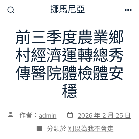
跳
挪馬尼亞
至
搜
選
尋
單
主
切
前三季度農業鄉
要
換
開
內
關
村經濟運轉總秀
容
傳醫院體檢體安
穩
發
文
作者：
admin
2026 年 2 月 25 日
表
章
日
作
分
分類於
別以為我不會走
期
者
類