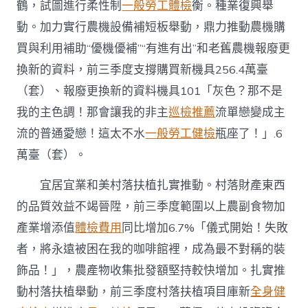
鶴，試圖進行柔性制
一般勞工體檢
衡。種業復興舉
動。加力實行農機設備補短板舉動，鼎力推動農機購
買與利用補助“優機優補”“有進有出”和老舊農機報廢更
換新的資料，前三季度支撐購買新機具256.4萬臺
（套）、報廢更換新的資料機具101「灰色？那不是
我的主色調！那會讓我的非主
巡檢推薦
流單戀變成主
流的普通愛戀！這太不水
一般勞工健檢
瓶座了！」.6
萬臺（套）。
宜居宜業和美村落扶植扎實推動。村落財產東西
的品質效益不竭晉陞，前三季度範圍以上農副食物加
產業增添值
體檢費用
同比增加6.7%「儀式開始！失敗
者，將永遠被困在我的咖啡館裡，成為最不對稱的裝
飾品！」，農產物收集批發額堅持較快增加。扎實推
動村落扶植舉動，前三季度村落扶植項目庫新
全身健