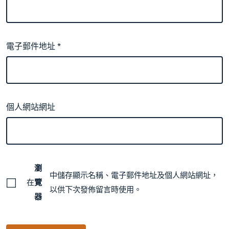
電子郵件地址
*
個人網站網址
瀏
中儲存顯示名稱、電子郵件地址及個人網站網址，
在
覽
以供下次發佈留言時使用。
器