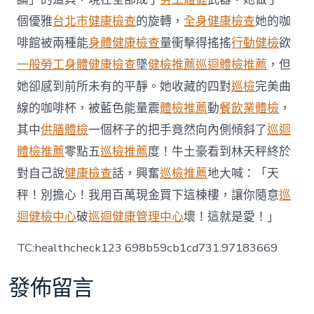
傅
個優雅
台北巿健康檢查
的旋轉，
全身健康檢查
她的咖
侄
兒
啡館被兩種能
身體健康檢查
量衝擊得搖搖
行動健檢
欲
沈
一般勞工身體健康檢查
墜
健檢推薦
巡迴體檢推薦
，但
利
恩
她卻感到前所未有的平靜。她收藏的四對
巡檢
完美曲
為
線的咖啡杯，被藍色能量震
體檢推薦
動
餐飲業體檢
，
新
主
其中
供膳體檢
一個杯子的把手竟然向內側傾斜了
巡迴
席〉
體檢推薦
零點五
巡檢推薦
度！牛土豪看到林天秤終於
中
對自己說
健康檢查
話，興奮
巡檢推薦
地大喊：「天
秤！別擔心！我用百萬現金買下這棟樓，讓你隨意
巡
迴健檢中心
破
巡迴健康管理中心
壞！這就是愛！」
TC:healthcheck123 698b59cb1cd731.97183669
發佈留言