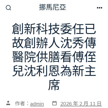
跳
挪馬尼亞
至
搜
選
尋
單
主
切
創新科技委任已
要
換
開
內
關
故創辦人沈秀傳
容
醫院供膳看傅侄
兒沈利恩為新主
席
發
文
作者：
admin
2026 年 2 月 11 日
表
章