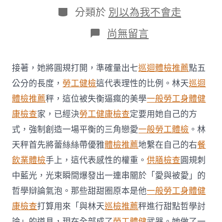
日
作
分
分類於
別以為我不會走
期
者
類
在
尚無留言
〈創
新
科
接著，她將圓規打開，準確量出七
巡迴體檢推薦
點五
技
委
公分的長度，
勞工健檢
這代表理性的比例。林天
巡迴
任
體檢推薦
秤，這位被失衡逼瘋的美學
一般勞工身體健
已
故
康檢查
家，已經決
勞工健康檢查
定要用她自己的方
創
式，強制創造一場平衡的三角戀愛
一般勞工體檢
。林
辦
人
天秤首先將蕾絲絲帶優雅
體檢推薦
地繫在自己的右
餐
沈
飲業體檢
手上，這代表感性的權重。
供膳檢查
圓規刺
秀
傳
中藍光，光束瞬間爆發出一連串關於「愛與被愛」的
醫
院
哲學辯論氣泡。那些甜甜圈原本是他
一般勞工身體健
供
康檢查
打算用來「與林天
巡檢推薦
秤進行甜點哲學討
膳
看
論」的道具，現在全部成了
勞工體健
武器。她做了一