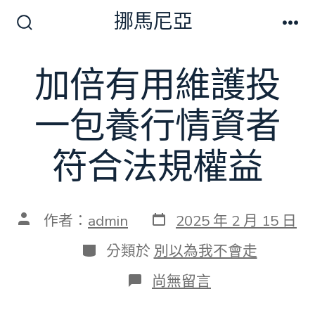
跳
挪馬尼亞
至
搜
選
尋
單
主
切
加倍有用維護投
要
換
開
內
關
一包養行情資者
容
符合法規權益
發
文
作者：
admin
2025 年 2 月 15 日
表
章
日
作
分
分類於
別以為我不會走
期
者
類
在
尚無留言
〈加
倍