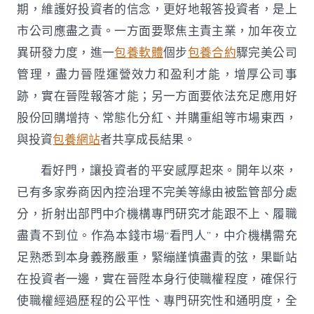
期，維護好投資者的信念，更好地報答投資者，是上
市公司應盡之責。一方面要聚焦主責主業，加年夜立
異研發力度，進一
包養軟體
個步
包養合約
驟完美公司
管理，盡力晉陞運營效力和盈利才能，增厚公司事
跡，實在晉陞報答才能；另一方面要依法充足應用好
股份回購增持、常態化分紅、并購重組等市場東西，
與投資
包養網站
者共享成長結果。
看好門，讓投資者的平安感厚起來。開年以來，
已有多家券商因內控治理不完美等緣由被監管部分處
分，折射出部門中介機構專門研究才能跟不上、履職
盡責不到位。作為本錢市場“看門人”，中介機構需充
足熟悉到本身義務嚴重，緊繃謹慎盡責的弦，果斷站
在投資者一邊，實在晉陞本身行使職權程度，確保行
使職權經過歷程的公平性、專門研究性和通明度，全