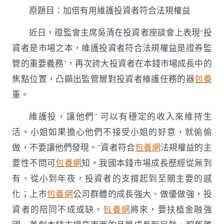
有
原題目：加倍有用維護投資者符合法規權益
用
維
近日，證監會主席吳清在投資者座談會上表現“投
護
投
資者是市場之本，維護投資者符合法規權益是證券監
一
管的重要義務”，再次誇大投資者在本錢市場成長中的
包
養
焦點位置，凸顯出監管層對投資者維護任務的器
包養
行
情
重。
資
者
維護投，讓他們” 可以有穩定的收入來維持生
符
活。小姐如果擔心他們不接受小姐的好意，就偷偷
合
法
做，不要讓他們發現。”資者符合
包養網
法規權益的主
規
要性不問可
包養網
知。我國本錢市場成長歷經從無到
權
益〉
有、從小到年夜，投資者的支撐起到至關主要的感
中
化；上市
包養網
公司群體的成長強大、做優做強，投
資者的陪同不成或缺。
包養網
將來，要扶植金融強