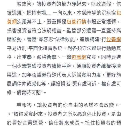
嚴監管，讓投資者的權力硬起來。財政造假、信
披違規、把持市場……一向以來，本錢市場的沉疴宿
包
養網
疾屢禁不止，嚴重攪擾
包養行情
市場正常運轉，
損害投資者符合法規權益。監管部分還需一直堅持高
壓態勢，晉陞“零容忍”法律效能，連續構建“行
包養網
平易近刑”平面化追責系統，對各類守法違規行動動真
格、出重拳，嚴格衝擊、一追
包養網
究竟。同時要進
一個步驟豐盛投資者維權手腕，通順投資者維權接濟
渠道，加年夜證券特殊代表人訴訟實用力度，更好施
展調停仲裁感化等，讓投資者“冤有處可訴、權有處可
維、償實時可賠”。
重報答，讓投資者的你自由的承諾不會改變。”
。”取得感實起來。投資者之所以愿意停止投資，是由
於看好企業運營、信任將來成長。托住投資者的預