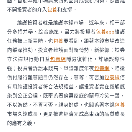
國、首創本錢市場高東西的品質成長新局勢，照舊離
不開投資者的介入
包養
和支撐。
維護投資者就是維護本錢市場。近年來，相干部
分多措并舉、綜合施策，盡力將投資者
包養app
維護
任務推上新臺階。也
包養
要看到，跟著本錢市場改造
向縱深推動，投資者維護面對新情勢、新挑釁：證券
守法違規行動日益
包養網
隱藏復雜化，詐騙誤導性
強；投資者訴訟本錢高、舉證難度年夜
包養網
、賠還
償付履行難等題目仍然存在；等等。可否加
包養網
倍
有用維護投資者符合法規權益，讓投資者實在感觸感
染到公正公理，既牽系著億萬家庭的蘭母冷笑一聲，
不以為然，不置可否。親身好處，也關系著本錢
包養
市場久遠成長，更是推進經濟完成高東西的品質成長
的應有之義。