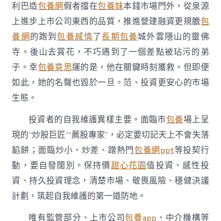
利巴造
包養網
假者擋在
包養妹
本錢市場門外，從泉源
上進步上市公司東西的品質，推進營建融資更規膽
包
養網
的跑到
包養感情
了
長期包養
城外雲隱山的靈佛
寺。後山去賞花，不巧遇到了一個差點被玷污的弟
子。幸
包養意思
運的是，他在關鍵時刻獲救。但即便
如此，她的名聲也毀於一旦。范、投資更安心的市場
生態。
投資者的自我維護異樣主要。面臨市
包養
場上呈
現的“炒股巨匠”“薦股專家”，必定要切記天上不會失落
餡餅；面臨炒小、炒差、蹭熱門
包養網ppt
等投契行
動，要自發闊別。保持價
甜心花園
值投資、感性投
資、持久投資理念，清楚市場、敬畏風險、穩健決議
計劃，筑起自我維護的第一道防地。
唯有監管部分、上市公司
包養app
、中介機構等