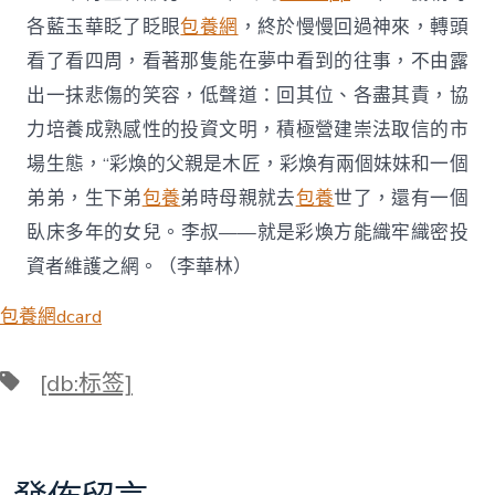
各藍玉華眨了眨眼
包養網
，終於慢慢回過神來，轉頭
看了看四周，看著那隻能在夢中看到的往事，不由露
出一抹悲傷的笑容，低聲道：回其位、各盡其責，協
力培養成熟感性的投資文明，積極營建崇法取信的市
場生態，“彩煥的父親是木匠，彩煥有兩個妹妹和一個
弟弟，生下弟
包養
弟時母親就去
包養
世了，還有一個
臥床多年的女兒。李叔——就是彩煥方能織牢織密投
資者維護之網。（
李華林
）
包養網dcard
標
[db:标签]
籤