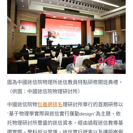
班”
啟
動
_
中
國
網〉
中
圖為中國迷信院物理所迷信教員特點研修開班典禮。
（供圖：中國迷信院物理研討所）
中國迷信院物
包養網排名
理研討所舉行的首期研修以
“基于物理學實際與迷信實行運動design”為主題，依
托物理研討所豐盛的迷信資本，經由過程迷信教導基
礎實際、學科前沿常識、迷信實行摸索以及講授案例