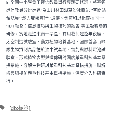
向全國中小學骨干迷信教員舉行專題研修班。將率領
迷信教員分辨進進“為山川林田湖草沙冰賦能”“空間站
領航員”“聚力雙碳實行”“遺傳、發育和退化穿插同一”
“IBT融會：信息技巧與生物技巧的融會”等主題範疇的
研修，實地走進東南干旱區、有用載荷運控年夜廳、
太空制造試驗室、動力植物培養基地、國際首套百噸
級生物資制高品德航油中試基地、氫能與燃料電池試
驗室、形式植物表型與遺傳研討國度嚴重科技基本舉
措措施、分解生物研討嚴重科技基本舉措措施、腦解
析與腦模仿嚴重科技基本舉措措施，深度介入科研實
行。
標
[db:标签]
籤