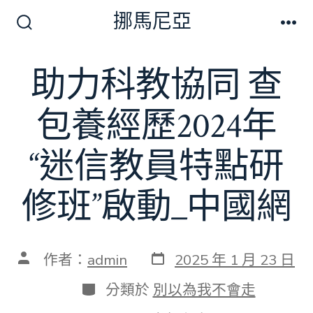
跳
挪馬尼亞
至
搜
選
尋
單
主
切
助力科教協同 查
要
換
開
內
關
包養經歷2024年
容
“迷信教員特點研
修班”啟動_中國網
發
文
作者：
admin
2025 年 1 月 23 日
表
章
日
作
分
分類於
別以為我不會走
期
者
類