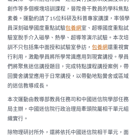
創作等多個模塊培訓課程，晉陞骨干教員的學科焦點
素養。運動約請了15位科研及科普專家講課，率領學
員深刻磁學國度重點試驗
包養網
室、超導國度重點試
驗室脫手介入磁學、熱學、超導等演示試驗。本次培
訓不只包括集中面授和試驗室參訪，
包養網
還重視實
行利用，激勵學員將所學常識應用到現實講授。學員
們將聚焦迷信講授題目，完成特點課程講授案例，帶
回黌舍講堂應用于日常講授，以帶動地點黌舍或區域
的迷信教導成長。
本次運動由教導部教員任務司和中國迷信院學部任務
局主辦，中國迷信院行政治理局牽頭院屬相干單元組
織實行。
除物理研討所外，還將依托中國迷信院相干單元，面