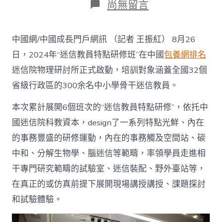
在
尚無留言
〈助
力
科
中國網/中國成長門戶網訊 （記者 王振紅） 8月26
教
協
日，2024年“迷信教員特點研修班”在中國
包養網排名
同
迷信院物理研討所正式啟動，培訓對象涵蓋全國32個
查
包
省級行政區的300余名中小學骨干迷信教員。
養
經
本次累計展開6個班次的“迷信教員特點研修”，依托中
歷
2024
國迷信院科教資本，design了一系列特點光鮮、內在
年
的事務豐盛的研修運動，內在的事務觸及空間站、碳
“迷
信
中和、分解生物學、腦迷信等範疇，率領學員走進相
教
干專門研究範疇的試驗室、迷信裝配、野外臺站等，
員
特
在真正的或仿真前提下展開現場講授講授、課題探討
點
和試驗體驗。
研
修