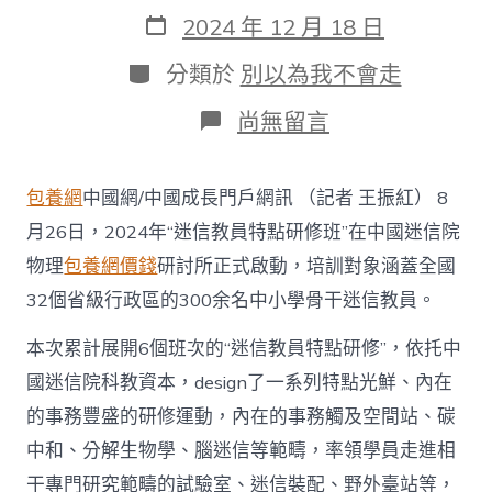
作
發
2024 年 12 月 18 日
者
表
日
分
分類於
別以為我不會走
期
類
在
尚無留言
〈助
力
科
包養網
中國網/中國成長門戶網訊 （記者 王振紅） 8
教
協
月26日，2024年“迷信教員特點研修班”在中國迷信院
同
物理
包養網價錢
研討所正式啟動，培訓對象涵蓋全國
2024
年
32個省級行政區的300余名中小學骨干迷信教員。
“科
查
本次累計展開6個班次的“迷信教員特點研修”，依托中
包
養
國迷信院科教資本，design了一系列特點光鮮、內在
網
的事務豐盛的研修運動，內在的事務觸及空間站、碳
心
得
中和、分解生物學、腦迷信等範疇，率領學員走進相
學
干專門研究範疇的試驗室、迷信裝配、野外臺站等，