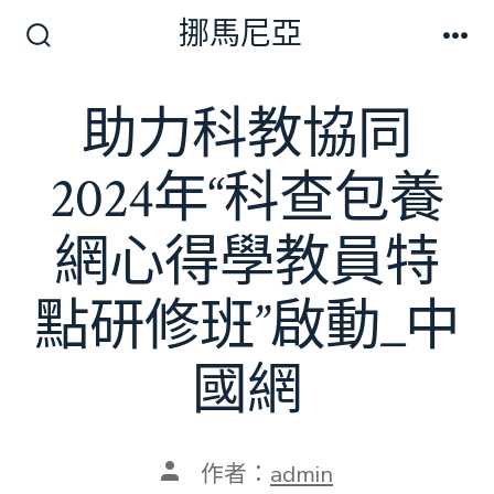
跳
挪馬尼亞
至
搜
選
尋
單
主
切
助力科教協同
要
換
開
內
關
2024年“科查包養
容
網心得學教員特
點研修班”啟動_中
國網
文
作者：
admin
章