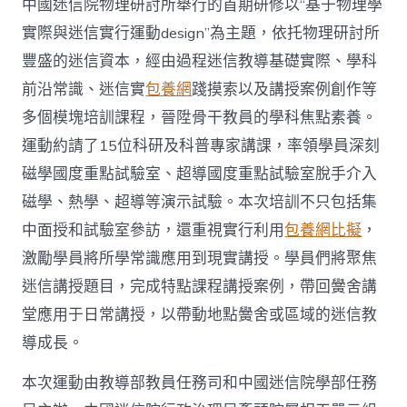
中國迷信院物理研討所舉行的首期研修以“基于物理學
實際與迷信實行運動design”為主題，依托物理研討所
豐盛的迷信資本，經由過程迷信教導基礎實際、學科
前沿常識、迷信實
包養網
踐摸索以及講授案例創作等
多個模塊培訓課程，晉陞骨干教員的學科焦點素養。
運動約請了15位科研及科普專家講課，率領學員深刻
磁學國度重點試驗室、超導國度重點試驗室脫手介入
磁學、熱學、超導等演示試驗。本次培訓不只包括集
中面授和試驗室參訪，還重視實行利用
包養網比擬
，
激勵學員將所學常識應用到現實講授。學員們將聚焦
迷信講授題目，完成特點課程講授案例，帶回黌舍講
堂應用于日常講授，以帶動地點黌舍或區域的迷信教
導成長。
本次運動由教導部教員任務司和中國迷信院學部任務