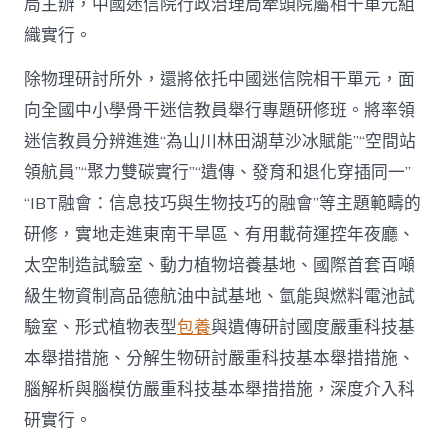
局主辦，中國迷信院行政治理局牽頭院屬相干單元組
織實行。
除物理研討所外，還將依托中國迷信院相干單元，面
向全國中小學骨干迷信教員舉行專題研修班。將率領
迷信教員分辨進進“為山川林田湖草沙冰賦能”“空間站
領航員”“聚力雙碳實行”“遺傳、發育和退化穿插同一”
“IBT融會：信息技巧與生物技巧的融會”等主題範疇的
研修，實地走進東南干旱區、有用載荷運控年夜廳、
太空制造試驗室、動力植物培養基地、國際首套百噸
級生物資制高品德航油中試基地、氫能與燃料電池試
驗室、形式植物表型
包養
與遺傳研討國度嚴重科技基
本舉措措施、分解生物研討嚴重科技基本舉措措施、
腦解析與腦模仿嚴重科技基本舉措措施，深度介入科
研實行。