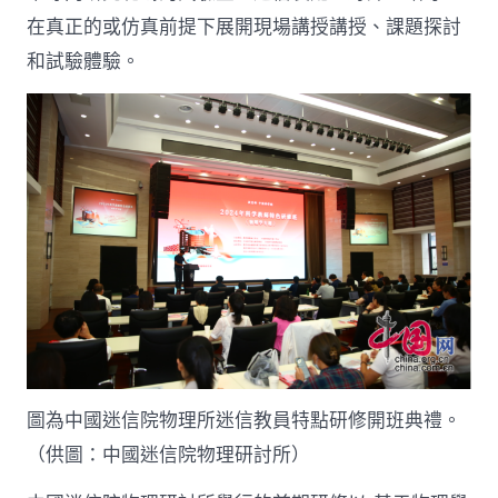
教
員
在真正的或仿真前提下展開現場講授講授、課題探討
特
和試驗體驗。
點
研
修
班”
啟
動
_
中
國
網〉
中
圖為中國迷信院物理所迷信教員特點研修開班典禮。
（供圖：中國迷信院物理研討所）