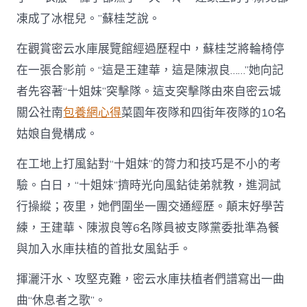
凍成了冰棍兒。”蘇桂芝說。
在觀賞密云水庫展覽館經過歷程中，蘇桂芝將輪椅停
在一張合影前。“這是王建華，這是陳淑良……”她向記
者先容著“十姐妹”突擊隊。這支突擊隊由來自密云城
關公社南
包養網心得
菜園年夜隊和四街年夜隊的10名
姑娘自覺構成。
在工地上打風鉆對“十姐妹”的膂力和技巧是不小的考
驗。白日，“十姐妹”擠時光向風鉆徒弟就教，進洞試
行操縱；夜里，她們圍坐一團交通經歷。顛末好學苦
練，王建華、陳淑良等6名隊員被支隊黨委批準為餐
與加入水庫扶植的首批女風鉆手。
揮灑汗水、攻堅克難，密云水庫扶植者們譜寫出一曲
曲“休息者之歌”。