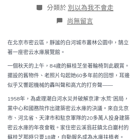
日
作
分
分類於
別以為我不會走
期
者
類
在
尚無留言
〈北
京
市
在北京市密云區，靜謐的白河城市叢林公園中，鵠立
密
云
著一座密云水庫展覽館。
區
以
一個秋天的上午，84歲的蘇桂芝坐著輪椅到此觀賞。
生
擺設的舊物件、老照片勾起她60多年前的回想，耳邊
態
上
似乎又響起機械的轟叫聲和高亢的打夯聲——
風
帶
1958年，為處理潮白河水災并破解京津“水荒”困局，
動
全
黨中心和國務院作出建築密云水庫的決議。來自北京
域
市、河北省、天津市和駐京軍隊的20多萬人投身建築
成
長：
密云水庫的年夜會戰。家住密云溪翁莊鎮北白巖村的
庇
蘇桂芝那時只要18歲，自動報名成為水庫扶植者。
護