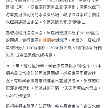
殖場（戶），從泉源打消畜禽糞便淨化；清退水庫下
游重要河流兩側的水產養殖場，乾淨流域水質；關停
水庫周邊礦山企業，全區采礦業完成“清零”……
為避免職員進進庫區，庫區周邊還扶植了300公里長
的圍網，實行庫區
包養網
封鎖治理。水庫的一級維護
區被細分紅160個網格，2000多名農人經由過程“綠崗
失業”成為庫區保水網格員。
2019年，經村里推舉，韓春鳳成為保水網格員。保水
網格員日常擔任關照庫區圍網、巡視庫區周遭的狀
況。有時韓春鳳需求鉆進灌木叢里撿渣滓，出來的時
辰渾身都是刺，但她并無牢騷：“天天看著綠水青山，
心境特殊愉快。”
巡視時假如發明守法行動，韓春鳳會實時向密云水庫