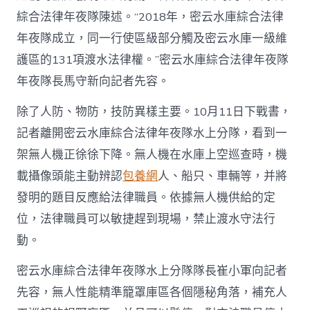
綜合法律年夜隊陳述。“2018年，密云水庫綜合法律
年夜隊成立，同一行使區級部分觸及密云水庫一級維
護區的131項渡水法律權。”密云水庫綜合法律年夜隊
年夜隊長馬守新向記者先容。
除了人防、物防，技防異樣主要。10月11日下戰書，
記者離開密云水庫綜合法律年夜隊水上分隊，看到一
架無人機正徐徐下降。無人機在水庫上空巡查時，機
載攝像頭能主動辨認
包養網
人、船只、車輛等，并將
發明的題目反應給法律職員。依據無人機供給的定
位，法律職員可以敏捷趕到現場，禁止渡水守法行
動。
密云水庫綜合法律年夜隊水上分隊隊長崔小軍向記者
先容，無人性能精準籠罩庫區各個隱秘角落，補充人