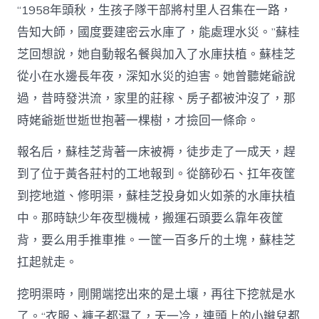
“1958年頭秋，生孩子隊干部將村里人召集在一路，
告知大師，國度要建密云水庫了，能處理水災。”蘇桂
芝回想說，她自動報名餐與加入了水庫扶植。蘇桂芝
從小在水邊長年夜，深知水災的迫害。她曾聽姥爺說
過，昔時發洪流，家里的莊稼、房子都被沖沒了，那
時姥爺逝世逝世抱著一棵樹，才撿回一條命。
報名后，蘇桂芝背著一床被褥，徒步走了一成天，趕
到了位于黃各莊村的工地報到。從篩砂石、扛年夜筐
到挖地道、修明渠，蘇桂芝投身如火如荼的水庫扶植
中。那時缺少年夜型機械，搬運石頭要么靠年夜筐
背，要么用手推車推。一筐一百多斤的土塊，蘇桂芝
扛起就走。
挖明渠時，剛開端挖出來的是土壤，再往下挖就是水
了。“衣服、褲子都濕了，天一冷，連頭上的小辮兒都