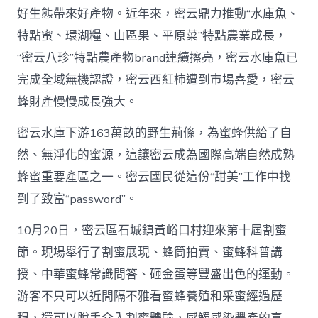
好生態帶來好產物。近年來，密云鼎力推動“水庫魚、
特點蜜、環湖糧、山區果、平原菜”特點農業成長，
“密云八珍”特點農產物brand連續擦亮，密云水庫魚已
完成全域無機認證，密云西紅柿遭到市場喜愛，密云
蜂財產慢慢成長強大。
密云水庫下游163萬畝的野生荊條，為蜜蜂供給了自
然、無淨化的蜜源，這讓密云成為國際高端自然成熟
蜂蜜重要產區之一。密云國民從這份“甜美”工作中找
到了致富“password”。
10月20日，密云區石城鎮黃峪口村迎來第十屆割蜜
節。現場舉行了割蜜展現、蜂筒拍賣、蜜蜂科普講
授、中華蜜蜂常識問答、砸金蛋等豐盛出色的運動。
游客不只可以近間隔不雅看蜜蜂養殖和采蜜經過歷