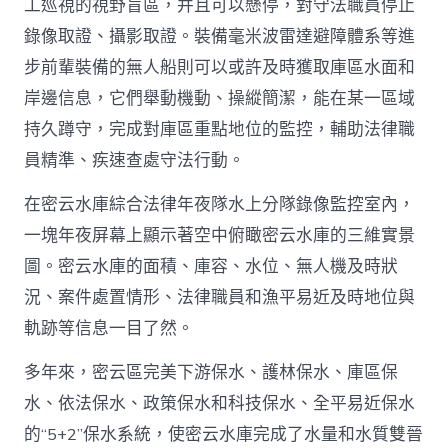
工巡視的視野盲區，并且可以懸停，對守法職員停止
錄像取證、攝影取證。裝備毫米波雷達避障體系等進
步前輩裝備的無人船則可以或許及時獲取庫區水面和
岸邊信息，它們舉動機動、操縱簡潔，能在某一區域
持久蹲守，完成對庫區重點地位的監控，輔助法律職
員精準、疾速查處守法行動。
在密云水庫綜合法律年夜隊水上分隊錄像監控室內，
一塊年夜屏幕上顯示著空中俯瞰密云水庫的三維實景
圖。密云水庫的面積、庫容、水位、無人機及時狀
況、案件處置情形、法律職員和漁平易近及時地位與
軌跡等信息一目了然。
多年來，密云區完美下游保水、護林保水、庫區保
水、依法保水、政策保水和科技保水、全平易近保水
的“5+2”保水系統，使密云水庫完成了水量和水質雙晉