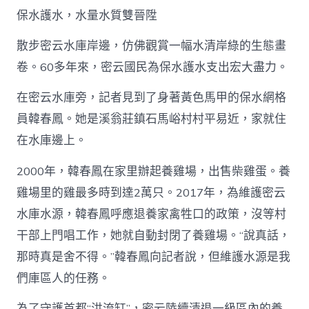
保水護水，水量水質雙晉陞
散步密云水庫岸邊，仿佛觀賞一幅水清岸綠的生態畫
卷。60多年來，密云國民為保水護水支出宏大盡力。
在密云水庫旁，記者見到了身著黃色馬甲的保水網格
員韓春鳳。她是溪翁莊鎮石馬峪村村平易近，家就住
在水庫邊上。
2000年，韓春鳳在家里辦起養雞場，出售柴雞蛋。養
雞場里的雞最多時到達2萬只。2017年，為維護密云
水庫水源，韓春鳳呼應退養家禽牲口的政策，沒等村
干部上門唱工作，她就自動封閉了養雞場。“說真話，
那時真是舍不得。”韓春鳳向記者說，但維護水源是我
們庫區人的任務。
為了守護首都“洪流缸”，密云陸續清退一級區內的養