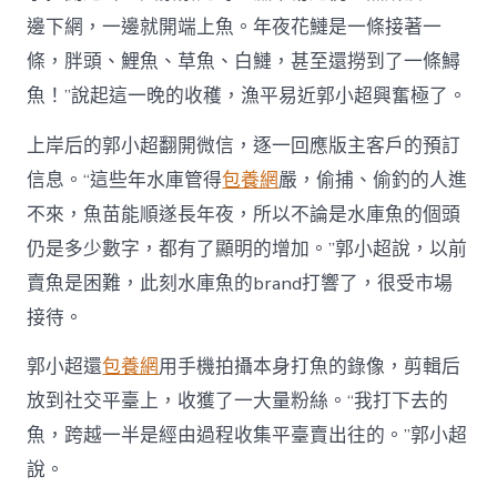
邊下網，一邊就開端上魚。年夜花鰱是一條接著一
條，胖頭、鯉魚、草魚、白鰱，甚至還撈到了一條鱘
魚！”說起這一晚的收穫，漁平易近郭小超興奮極了。
上岸后的郭小超翻開微信，逐一回應版主客戶的預訂
信息。“這些年水庫管得
包養網
嚴，偷捕、偷釣的人進
不來，魚苗能順遂長年夜，所以不論是水庫魚的個頭
仍是多少數字，都有了顯明的增加。”郭小超說，以前
賣魚是困難，此刻水庫魚的brand打響了，很受市場
接待。
郭小超還
包養網
用手機拍攝本身打魚的錄像，剪輯后
放到社交平臺上，收獲了一大量粉絲。“我打下去的
魚，跨越一半是經由過程收集平臺賣出往的。”郭小超
說。