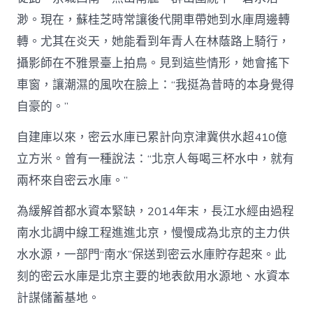
渺。現在，蘇桂芝時常讓後代開車帶她到水庫周邊轉
轉。尤其在炎天，她能看到年青人在林蔭路上騎行，
攝影師在不雅景臺上拍鳥。見到這些情形，她會搖下
車窗，讓潮濕的風吹在臉上：“我挺為昔時的本身覺得
自豪的。”
自建庫以來，密云水庫已累計向京津冀供水超410億
立方米。曾有一種說法：“北京人每喝三杯水中，就有
兩杯來自密云水庫。”
為緩解首都水資本緊缺，2014年末，長江水經由過程
南水北調中線工程進進北京，慢慢成為北京的主力供
水水源，一部門“南水”保送到密云水庫貯存起來。此
刻的密云水庫是北京主要的地表飲用水源地、水資本
計謀儲蓄基地。