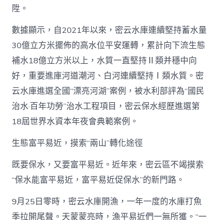
陞。
數據顯示，自2021年以來，密云水庫連續堅持蓄水量
30億立方米擺佈的高水位平安運轉，累計向下流生態
補水18億立方米以上，水質一直堅持Ⅱ類并穩中向
好，重要進庫河道潮河、白河連續堅持Ⅰ類水質。密
云水庫進選全國“漂亮河湖”案例，被水利部評為“國民
治水·百年功勞”治水工程項目，密云保水經歷進選第
18屆世界水資本年夜會典範案例。
生態富平易近，摸索“兩山”轉化途徑
既要保水，又要富平易近。近年來，密云區不竭摸索
“保水能富平易近，富平易近促保水”的新門路。
9月25日零時，密云水庫開漁，一年一度的水庫打魚
季拉開尾聲。天蒙蒙亮時，漁平易近們一無所獲。“一