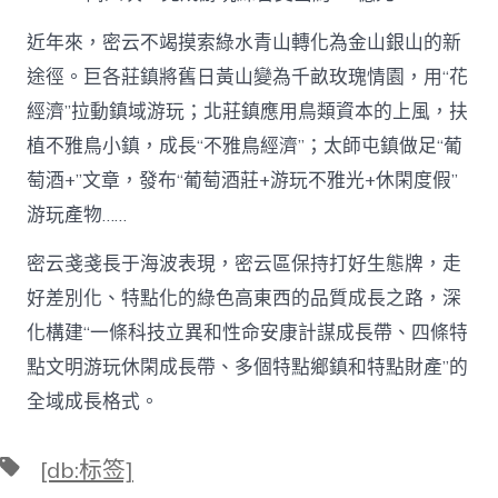
近年來，密云不竭摸索綠水青山轉化為金山銀山的新
途徑。巨各莊鎮將舊日黃山變為千畝玫瑰情園，用“花
經濟”拉動鎮域游玩；北莊鎮應用鳥類資本的上風，扶
植不雅鳥小鎮，成長“不雅鳥經濟”；太師屯鎮做足“葡
萄酒+”文章，發布“葡萄酒莊+游玩不雅光+休閑度假”
游玩產物……
密云戔戔長于海波表現，密云區保持打好生態牌，走
好差別化、特點化的綠色高東西的品質成長之路，深
化構建“一條科技立異和性命安康計謀成長帶、四條特
點文明游玩休閑成長帶、多個特點鄉鎮和特點財產”的
全域成長格式。
標
[db:标签]
籤