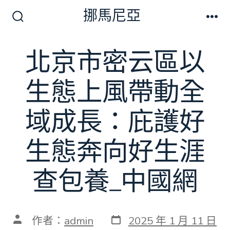
跳
挪馬尼亞
至
搜
選
尋
單
主
切
北京市密云區以
要
換
開
內
關
生態上風帶動全
容
域成長：庇護好
生態奔向好生涯
查包養_中國網
發
文
作者：
admin
2025 年 1 月 11 日
表
章