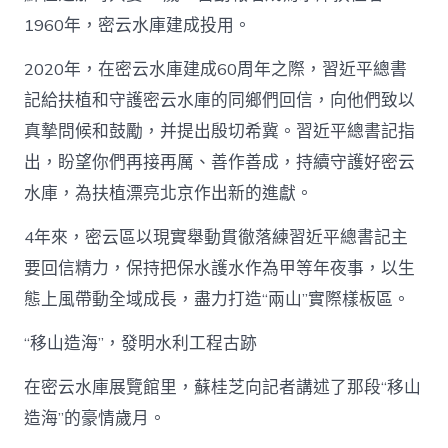
好
1960年，密云水庫建成投用。
生
態
2020年，在密云水庫建成60周年之際，習近平總書
奔
向
記給扶植和守護密云水庫的同鄉們回信，向他們致以
好
真摯問候和鼓勵，并提出殷切希冀。習近平總書記指
生
涯
出，盼望你們再接再厲、善作善成，持續守護好密云
查
水庫，為扶植漂亮北京作出新的進獻。
包
養
_
4年來，密云區以現實舉動貫徹落練習近平總書記主
中
要回信精力，保持把保水護水作為甲等年夜事，以生
國
網〉
態上風帶動全域成長，盡力打造“兩山”實際樣板區。
中
“移山造海”，發明水利工程古跡
在密云水庫展覽館里，蘇桂芝向記者講述了那段“移山
造海”的豪情歲月。