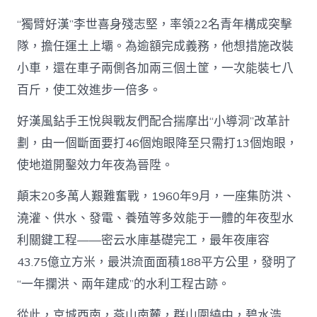
“獨臂好漢”李世喜身殘志堅，率領22名青年構成突擊
隊，擔任運土上壩。為逾額完成義務，他想措施改裝
小車，還在車子兩側各加兩三個土筐，一次能裝七八
百斤，使工效進步一倍多。
好漢風鉆手王悅與戰友們配合揣摩出“小導洞”改革計
劃，由一個斷面要打46個炮眼降至只需打13個炮眼，
使地道開鑿效力年夜為晉陞。
顛末20多萬人艱難奮戰，1960年9月，一座集防洪、
澆灌、供水、發電、養殖等多效能于一體的年夜型水
利關鍵工程——密云水庫基礎完工，最年夜庫容
43.75億立方米，最洪流面面積188平方公里，發明了
“一年攔洪、兩年建成”的水利工程古跡。
從此，京城西南，燕山南麓，群山圍繞中，碧水浩