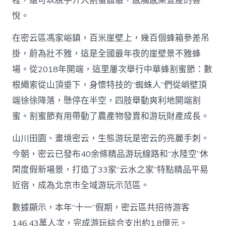
程，還可以脫手介入割蜜體驗，感觸感染豐產的喜
悅。
在密云區馮家峪鎮，百米崖壁上，幾百個蜂箱參差吊
掛，蔚為壯不雅，這是全國最年夜的崖壁景不雅蜂
場。從2018年開端，這里屢次舉行中華蜂割蜜節：數
根繩索從山頂垂下，身懷特技的“蜘蛛人”們從峭壁頂
端徐徐降落，懸停在半空，四肢舉動爽利地開端割
蜜。割蜜節有用帶動了農產物發賣和游玩財產成長。
山川田園、畫境密云，生態游玩是密云的亮麗手刺。
今朝，密云已發布40余條精品游玩線路和“水陸空”休
閑度假新場景，打造了33家“云水之家”特點精品平易
近宿，成為北京市全域游玩示范區。
數據顯示，本年“十一”假期，密云區共招待游客
146.43萬人次，完成游玩綜合支出約1.8億元。