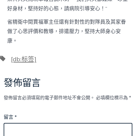
好身材，堅持好的心態，請病院引導安心！”
省精衛中間賈福軍主任還有針對性的對隊員及其家眷
做了心思評價和教導，排遣壓力，堅持大師身心安
康。
標
[db:标签]
籤
發佈留言
發佈留言必須填寫的電子郵件地址不會公開。
必填欄位標示為
*
留言
*