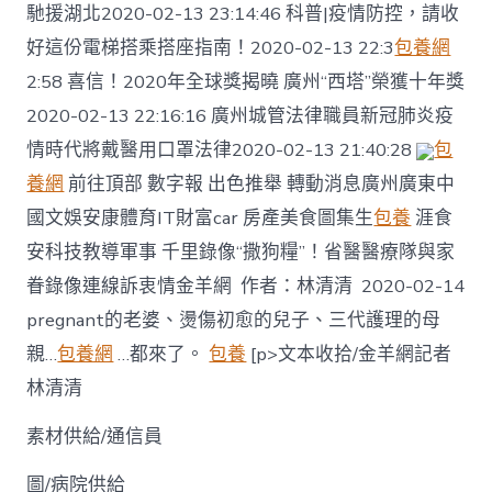
馳援湖北2020-02-13 23:14:46 科普|疫情防控，請收
好這份電梯搭乘搭座指南！2020-02-13 22:3
包養網
2:58 喜信！2020年全球獎揭曉 廣州“西塔”榮獲十年獎
2020-02-13 22:16:16 廣州城管法律職員新冠肺炎疫
情時代將戴醫用口罩法律2020-02-13 21:40:28
包
養網
前往頂部 數字報 出色推舉 轉動消息廣州廣東中
國文娛安康體育IT財富car 房產美食圖集生
包養
涯食
安科技教導軍事 千里錄像“撒狗糧”！省醫醫療隊與家
眷錄像連線訴衷情金羊網 作者：林清清 2020-02-14
pregnant的老婆、燙傷初愈的兒子、三代護理的母
親…
包養網
…都來了。
包養
[p>文本收拾/金羊網記者
林清清
素材供給/通信員
圖/病院供給