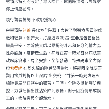
材情形特別的設定了專人陪伴，還隨時預備心思專家
停止情感勸導。
踐行醫者誓詞 不改馳援初心
余學清院
包養
長代表全院職工表達了對醫療隊員的感
激和敬意。他誇大，打贏這場戰“疫”重要是包管醫護
職員平安，才幹使大師以昂揚的斗志和充分的精力為
性命護航。疫情產生后，病院在第一時光召開病院黨
政聯席會議，周全安排，全部發動，特殊請求全力保
證
包養網
在鄂火線的隊員醫療物質，將那時全院要害
醫用物質對折以上配給“出交戰士”并第一時光處理火
線隊員展開任務中的艱苦。同時，全院多舉動謹防嚴
控，力爭把輸出性沾染降到最低，對于因疫情形成誤
工的，病院授與全額薪水。