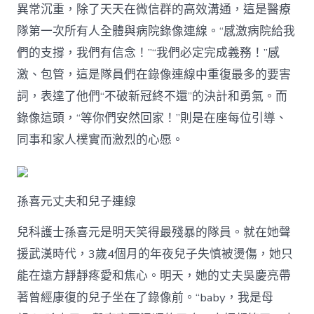
異常沉重，除了天天在微信群的高效溝通，這是醫療
隊第一次所有人全體與病院錄像連線。“感激病院給我
們的支撐，我們有信念！”“我們必定完成義務！”感
激、包管，這是隊員們在錄像連線中重復最多的要害
詞，表達了他們“不破新冠終不還”的決計和勇氣。而
錄像這頭，“等你們安然回家！”則是在座每位引導、
同事和家人樸實而激烈的心愿。
孫喜元丈夫和兒子連線
兒科護士孫喜元是明天笑得最殘暴的隊員。就在她聲
援武漢時代，3歲4個月的年夜兒子失慎被燙傷，她只
能在遠方靜靜疼愛和焦心。明天，她的丈夫吳慶亮帶
著曾經康復的兒子坐在了錄像前。“baby，我是母