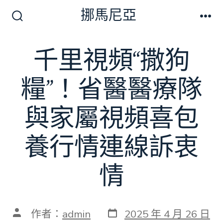
跳
挪馬尼亞
至
搜
選
尋
單
主
切
千里視頻“撒狗
要
換
開
內
關
糧”！省醫醫療隊
容
與家屬視頻喜包
養行情連線訴衷
情
發
文
作者：
admin
2025 年 4 月 26 日
表
章