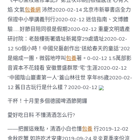
​《中心黨校進修筆記》第五次印刷||根植感性 心有火
焰 文氣
包養網
沛然2020-02-14 北京市新華書店全力
保證中小學講義刊行2020-02-12 迷信指南、文博體
驗……好節目陪同很是假期2020-02-12 重慶文明遺產
研討院：老鼓樓衙署遺址新揭穿29處遺址2020-02-
12 50個小時！中國兒藝創作出“送給春天的童話”202
是縮成一團，微弱地哼叫
包養
著。0-02-12 1.5萬部影
音資本不花錢看 安徽豐盛群眾“宅”生涯2020-02-12
“中國陰山巖畫第一人”蓋山林往世 享年85歲2020-02-
12 舊日古玩行是什么樣？2020-02-12
干杯！十月里多個德國啤酒節開鑼
愛好吃日料 不懂清酒怎么行?
——把握這幾點，清酒小白也懂
包養
行2019-12-02
金秋吃蟹 如許吃才安康2019-09-24 炎炎夏季來份涼