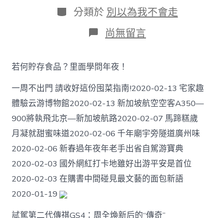
日
作
分
分類於
別以為我不會走
期
者
類
在
尚無留言
〈千
里
視
若何貯存食品？里面學問年夜！
頻
“撒
一周不出門 請收好這份囤菜指南!2020-02-13 宅家趣
狗
糧”！
體驗云游博物館2020-02-13 新加坡航空空客A350—
省
900將執飛北京—新加坡航路2020-02-07 馬蹄糕歲
醫
醫
月凝就甜蜜味道2020-02-06 千年廟宇旁隧道廣州味
療
隊
2020-02-06 新春過年夜年老手出省自駕游寶典
與
2020-02-03 國外網紅打卡地雖好出游平安是首位
家
屬
2020-02-03 在購書中間碰見最文藝的面包新語
視
2020-01-19
頻
喜
試駕第二代傳祺GS4：周全煥新后的“傳奇”
包