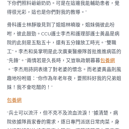
下你們照料爺爺奶奶。可是在這邊我能輔助患者，覺
得很光彩，這也是你們對我的教導。”
骨科護士林靜璇見到了姐姐林曉璇，姐妹倆彼此吩
咐，彼此鼓勁。CCU護士李杰和護理部護士黃晶是病
院的此刻是五點五十，還有五分鐘放工時光。“雙職
工”。李杰和吳掌明是此次廣東醫療隊首批進進病區的
“先鋒”。“兩情若是久長時，又豈執政朝暮暮
包養網
。”李杰用詩詞表達了對老婆的懷念。而老婆黃晶則風
趣地吩咐道：“你作為年老年夜，要照料好我的兄弟姐
妹！我不會吃醋的！”
包養網
“兵士可以流汗，但不克不及流血流淚！”據清楚，病
院依據隊員家眷的需求，逐日專門派送日常肉菜，身