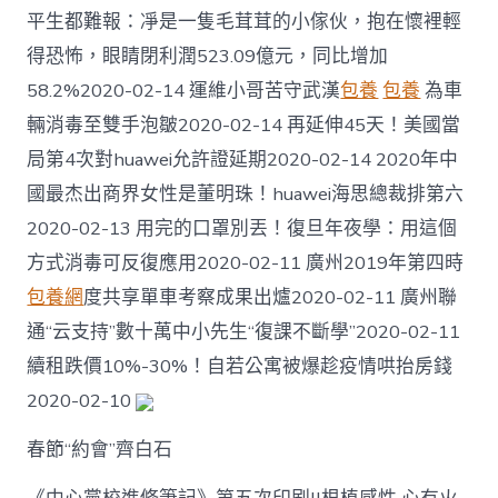
平生都難報：凈是一隻毛茸茸的小傢伙，抱在懷裡輕
得恐怖，眼睛閉利潤523.09億元，同比增加
58.2%2020-02-14 運維小哥苦守武漢
包養
包養
為車
輛消毒至雙手泡皺2020-02-14 再延伸45天！美國當
局第4次對huawei允許證延期2020-02-14 2020年中
國最杰出商界女性是董明珠！huawei海思總裁排第六
2020-02-13 用完的口罩別丟！復旦年夜學：用這個
方式消毒可反復應用2020-02-11 廣州2019年第四時
包養網
度共享單車考察成果出爐2020-02-11 廣州聯
通“云支持”數十萬中小先生“復課不斷學”2020-02-11
續租跌價10%-30%！自若公寓被爆趁疫情哄抬房錢
2020-02-10
春節“約會”齊白石