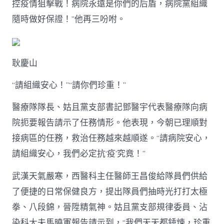
控疫情狙擊戰！病院永遠是你們的后盾，病院黨組織
隨時做好保證！”他再三吩咐。
耿慶山
“請組織安心！”“請你們珍重！”
醫療隊隊長、姑且黨支部書記鄧醫宇代表醫療隊向病
院扼要報告請示了任務情形。他表現，今朝已理順對
接病區的任務，救治任務越來越順遂。“請病院安心，
請組織安心，我們必定抗‘疫’究竟！”
武漢天氣嚴寒，西醫科主任醫師王昌俊給隊員們供給
了便捷的日常保健良方，提出隊員們抽時光打打太極
拳、八段錦，晉陞精氣神。姑且黨支部規律委員、沾
染科大夫馬曉軍報告請示到，“我們天天都錘煉，珍重