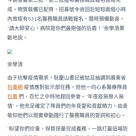
今朝省醫第二批、第三批援鄂醫務職員報名曾經完
成，物質裝備已配齊，招募號令收回后短短兩個小時
內曾經有531名醫務職員請戰報名，隨時預備動身。
“請大師安心，病院是你們最剛強的后盾！”余學清果
斷地說。
余學清
由于抗擊疫情需求，耿慶山書記被姑且抽調到廣東省
包養網
疫情應對批示部任務，但他一向心系醫療隊員
包養
們，百忙之中特地趕回參會。“年夜疫無戀人無
情”，他充足確定了隊員們的年夜愛和貢獻精力，由衷
敬仰他們以現實舉動踐行了醫務職員的誓詞和初心。
“盼望你們珍重，保質保量完成義務，一路打贏這場防