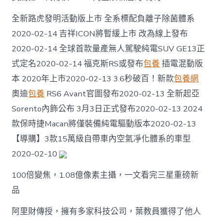
養
行
全新路虎發明活動版上市 全系標配負離子除菌體系
情
2020-02-14 吉祥ICON將暫緩上市 改為線上發布
連
線
2020-02-14 全球首款量產無人駕駛純電SUV GE13正
訴
式定名2020-02-14 ​福克斯RS或發布
包養
插電混動版
衷
情〉
本 2020年上市2020-02-13 3.6秒破百！新款
包養網
中
奧迪
包養
RS6 Avant官圖發布2020-02-13 全新起亞
Sorento內飾公布 3月3日正式發布2020-02-13 2024
款保時捷Macan將僅裝備純電驅動版本2020-02-13 ​
【導購】3款15萬級自帶車內空氣凈化體系的車型
2020-02-10
100倍變焦，1.08億像素主攝，一文看完三星重磅新
品
阿里財傳授，擁有多家科技公司，葉教員獲得了他人