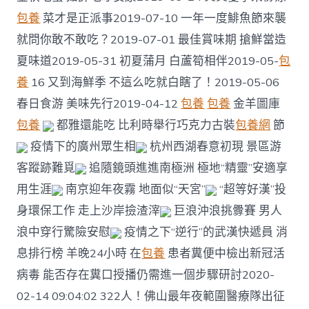
包養
菜才是正派事2019-07-10 一年一度鯡魚節來襲
就問你敢不敢吃？2019-07-01 最佳賞味期 搶鮮當造
夏味道2019-05-31 初夏蒲月 白蘆筍相伴2019-05-
包
養
16 又到海鮮季 不這么吃就白瞎了！2019-05-06
春日食游 美味先行2019-04-12
包養
包養
金羊圖庫
包養
都雅還能吃 比利時舉行巧克力古裝
包養網
節
疫情下的廣州眾生相
杭州西湖春意初現 景區游
客蹤跡難覓
追隨鏡頭進進南極洲 極地“精靈”安適享
用生涯
南京迎年夜霧 地面似“天宮”
“超等好漢”投
身環保工作 走上沙岸撿渣滓
巨浪沖浪挑釁賽 男人
浪中穿行驚險安慰
疫情之下“逆行”的武漢快遞員 消
息排行榜 羊晚24小時 在
包養
患者糞便中檢出新冠活
病毒 能否存在糞口授播仍需進一個步驟研討2020-
02-14 09:04:02 322人！佛山最年夜範圍醫療隊出征