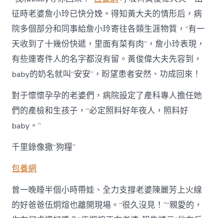
征時老婆詹小玲已快分娩。得知黃大夫的情形后，病
院多個部分和同事給詹小玲寄往各類生涯物質，“有一
天收到了十幾份快遞，里面有菜有肉”，詹小玲表現，
有些連寄件人的名字都沒有留。黃俊偉大夫先容到，
baby的奶名就叫“安安”，盼望患者安然、功成回來！
對于懷懷孕孕的老婆們，病院設定了產科專人擔任她
們的產檢和生孩子，“必定照料好年夜人，照料好
baby。”
千里錄像撒“狗糧”
包養網
曾一晚睡半個小時帶娃、全力支撐老婆陳麗芳上火線
的好爸爸伍炯煊也離開現場。“很久沒見！”“親愛的，