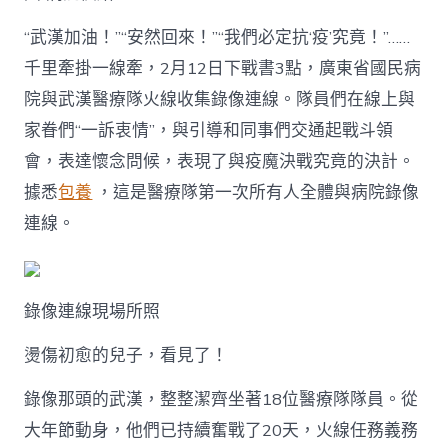
“武漢加油！”“安然回來！”“我們必定抗‘疫’究竟！”……
千里牽掛一線牽，2月12日下戰書3點，廣東省國民病
院與武漢醫療隊火線收集錄像連線。隊員們在線上與
家眷們“一訴衷情”，與引導和同事們交通起戰斗領
會，表達懷念問候，表現了與疫魔決戰究竟的決計。
據悉
包養
，這是醫療隊第一次所有人全體與病院錄像
連線。
錄像連線現場所照
燙傷初愈的兒子，看見了！
錄像那頭的武漢，整整潔齊坐著18位醫療隊隊員。從
大年節動身，他們已持續奮戰了20天，火線任務義務