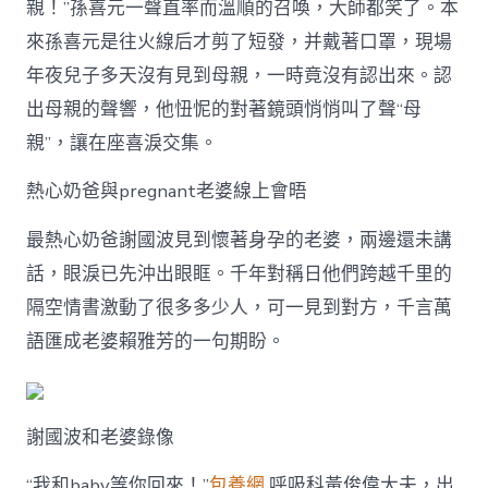
親！”孫喜元一聲直率而溫順的召喚，大師都笑了。本
來孫喜元是往火線后才剪了短發，并戴著口罩，現場
年夜兒子多天沒有見到母親，一時竟沒有認出來。認
出母親的聲響，他忸怩的對著鏡頭悄悄叫了聲“母
親”，讓在座喜淚交集。
熱心奶爸與pregnant老婆線上會晤
最熱心奶爸謝國波見到懷著身孕的老婆，兩邊還未講
話，眼淚已先沖出眼眶。千年對稱日他們跨越千里的
隔空情書激動了很多多少人，可一見到對方，千言萬
語匯成老婆賴雅芳的一句期盼。
謝國波和老婆錄像
“我和baby等你回來！”
包養網
呼吸科黃俊偉大夫，出