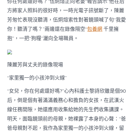
你在何處還好嗎？”伍炯煊正向老婆“報告請示”他在后
方將家人照料的很好時，一時光電子訊號斷了，陳麗
芳匆忙表現沒聽清，伍炯煊索性對著鏡頭喊了句“我愛
你！聽清了嗎？”兩邊還在錄像隔空“
包養網
千里擁
抱”，一把“狗糧”灑向全場職員。
陳麗芳與丈夫的錄像現場
“家里獨一的小孩沖到火線”
“女兒，你在何處還好嗎?”心內科護士黎詩欣雖是個90
后，倒是個有著滿滿義務心和擔負的女孩，在武漢火
線任務間隙，她還應用收集給她的先生們收集講課。
明天，面臨鏡頭前的母親，她裸露了本身的心聲：“爸
爸母親對不起，我作為家里獨一的小孩沖到火線，留