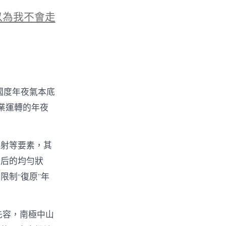
以為我不會走
國度年夜氣本底
業運轉的年夜
輻射等要素，其
均后的均勻狀
制“復原”年
先容，南極中山