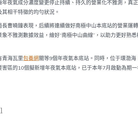
心
極年夜氣成分濃度變更停止持續、持久的營業化不雅測，真
寶
及其相干特徵的均勻狀況。
物
查
局長曹曉鐘表現，后續將連續做好南極中山本底站的營業運
包
養
景象不雅測數據效益，繪好“南極中山曲線”，以助力更好熟悉
網
行
_
中
有青海瓦里
包養網
關等9個年夜氣本底站。同時，位于環渤海
國
要害區的10個擬新增年夜氣本底站，已于本年7月啟動為期
網〉
中
]