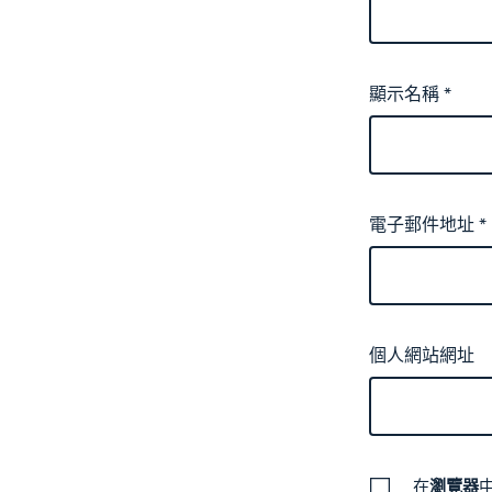
顯示名稱
*
電子郵件地址
*
個人網站網址
在
瀏覽器