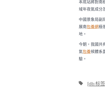
本底站將對南
域年夜氣成分
中國景象局副
展南
包養網
極
地。
今朝，我國共
氣
包養
候體系
驗。
標
[db:标签
籤