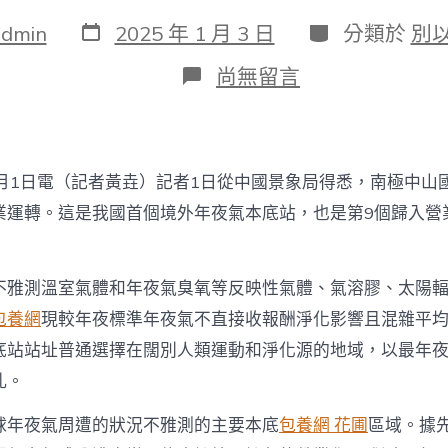
發
分
admin
2025 年 1 月 3 日
分類於
別
表
類
日
在
尚無留言
期
〈南
極
中
山
國
2月1日電（記者黃垚）記者1日從中國景象局得悉，南極中山
度
年
業運轉。這是我國首個境外年夜氣本底站，也是第9個歸入營
夜
氣
本
不雅測溫室氣體和年夜氣臭氧等反映性氣體、氣溶膠、太陽
底
站
包養網
現較年夜標準年夜氣不直接收報酬淨化影響且混雜平
正
底站站址普通選擇在闊別人類運動和淨化源的地域，以最年夜限
式
營
孔。
業
運
球年夜氣周遭的狀況不雅測的主要本底
包養網 花圃
區域。據
甜