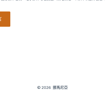
© 2026
挪馬尼亞