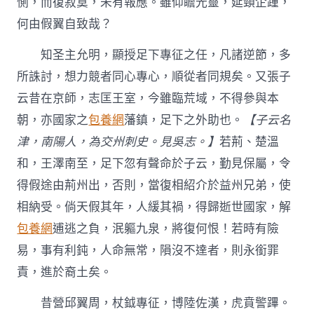
惻，而復寂寞，未有報應。雖仰瞻光靈，延頸企踵，
何由假翼自致哉？
知圣主允明，顯授足下專征之任，凡諸逆節，多
所誅討，想力競者同心專心，順從者同規矣。又張子
云昔在京師，志匡王室，今雖臨荒域，不得參與本
朝，亦國家之
包養網
藩鎮，足下之外助也。
【子云名
津，南陽人，為交州刺史。見吳志。】
若荊、楚溫
和，王澤南至，足下忽有聲命於子云，勤見保屬，令
得假途由荊州出，否則，當復相紹介於益州兄弟，使
相納受。倘天假其年，人緩其禍，得歸逝世國家，解
包養網
逋逃之負，泯軀九泉，將復何恨！若時有險
易，事有利鈍，人命無常，隕沒不達者，則永銜罪
責，進於裔土矣。
昔營邱翼周，杖鉞專征，博陸佐漢，虎賁警蹕。