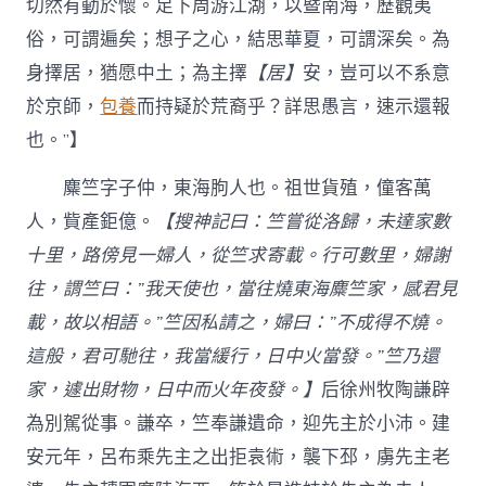
切然有動於懷。足下周游江湖，以暨南海，歷觀夷
俗，可謂遍矣；想子之心，結思華夏，可謂深矣。為
身擇居，猶愿中土；為主擇
【居】
安，豈可以不系意
於京師，
包養
而持疑於荒裔乎？詳思愚言，速示還報
也。”】
麋竺字子仲，東海朐人也。祖世貨殖，僮客萬
人，貲產鉅億。
【搜神記曰：竺嘗從洛歸，未達家數
十里，路傍見一婦人，從竺求寄載。行可數里，婦謝
往，謂竺曰：”我天使也，當往燒東海麋竺家，感君見
載，故以相語。”竺因私請之，婦曰：”不成得不燒。
這般，君可馳往，我當緩行，日中火當發。”竺乃還
家，遽出財物，日中而火年夜發。】
后徐州牧陶謙辟
為別駕從事。謙卒，竺奉謙遺命，迎先主於小沛。建
安元年，呂布乘先主之出拒袁術，襲下邳，虜先主老