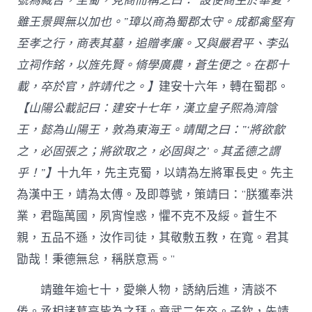
號為臧否，至蜀，見商而稱之曰：”設使商生於華夏，
雖王景興無以加也。”璋以商為蜀郡太守。成都禽堅有
至孝之行，商表其墓，追贈孝廉。又與嚴君平、李弘
立祠作銘，以旌先賢。脩學廣農，蒼生便之。在郡十
載，卒於官，許靖代之。】
建安十六年，轉在蜀郡。
【山陽公載記曰：建安十七年，漢立皇子熙為濟陰
王，懿為山陽王，敦為東海王。靖聞之曰：”‘將欲歙
之，必固張之；將欲取之，必固與之’。其孟德之謂
乎！”】
十九年，先主克蜀，以靖為左將軍長史。先主
為漢中王，靖為太傅。及即尊號，策靖曰：”朕獲奉洪
業，君臨萬國，夙宵惶惑，懼不克不及綏。蒼生不
親，五品不遜，汝作司徒，其敬敷五教，在寬。君其
勖哉！秉德無怠，稱朕意焉。”
靖雖年逾七十，愛樂人物，誘納后進，清談不
倦。丞相諸葛亮皆為之拜。章武二年卒。子欽，先靖