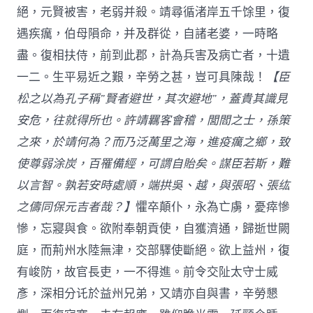
絕，元賢被害，老弱并殺。靖尋循渚岸五千馀里，復
遇疾癘，伯母隕命，并及群從，自諸老婆，一時略
盡。復相扶侍，前到此郡，計為兵害及病亡者，十遺
一二。生平易近之艱，辛勞之甚，豈可具陳哉！
【臣
松之以為孔子稱”賢者避世，其次避地”，蓋貴其識見
安危，往就得所也。許靖羈客會稽，閭閻之士，孫策
之來，於靖何為？而乃泛萬里之海，進疫癘之鄉，致
使尊弱涂炭，百罹備經，可謂自貽矣。謀臣若斯，難
以言智。孰若安時處順，端拱吳、越，與張昭、張纮
之儔同保元吉者哉？】
懼卒顛仆，永為亡虜，憂瘁慘
慘，忘寢與食。欲附奉朝貢使，自獲濟通，歸逝世闕
庭，而荊州水陸無津，交部驛使斷絕。欲上益州，復
有峻防，故官長吏，一不得進。前令交阯太守士威
彥，深相分讬於益州兄弟，又靖亦自與書，辛勞懇