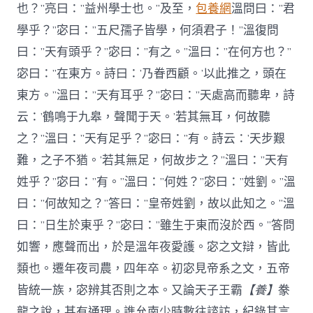
也？”亮曰：”益州學士也。”及至，
包養網
溫問曰：”君
學乎？”宓曰：”五尺孺子皆學，何須君子！”溫復問
曰：”天有頭乎？”宓曰：”有之。”溫曰：”在何方也？”
宓曰：”在東方。詩曰：’乃眷西顧。’以此推之，頭在
東方。”溫曰：”天有耳乎？”宓曰：”天處高而聽卑，詩
云：’鶴鳴于九皋，聲聞于天。’若其無耳，何故聽
之？”溫曰：”天有足乎？”宓曰：”有。詩云：’天步艱
難，之子不猶。’若其無足，何故步之？”溫曰：”天有
姓乎？”宓曰：”有。”溫曰：”何姓？”宓曰：”姓劉。”溫
曰：”何故知之？”答曰：”皇帝姓劉，故以此知之。”溫
曰：”日生於東乎？”宓曰：”雖生于東而沒於西。”答問
如響，應聲而出，於是溫年夜愛護。宓之文辯，皆此
類也。遷年夜司農，四年卒。初宓見帝系之文，五帝
皆統一族，宓辨其否則之本。又論天子王霸
【養】
豢
龍之說，甚有通理。譙允南少時數往諮訪，紀錄其言