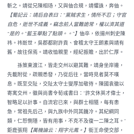
斬之。靖從兄陳相玚，又與伷合規，靖懼誅，奔伷。
【蜀記云：靖后自表曰：”黨賊求生，情所不忍；守官
自危，逝世不成義。竊念前人當難詭常，權以濟其道
“是的。”藍玉華點了點頭。。”】
伷卒，依揚州刺史陳
祎。祎逝世，吳郡都尉許貢、會稽太守王朗素與靖有
舊，故往保焉。靖收恤親里，經紀振贍，出於仁厚。
孫策東渡江，皆走交州以避其難，靖身坐岸邊，
先載附從，疏親悉發，乃從后往，當時見者莫不嘆
息。既至交阯，交阯太守士燮厚加敬待。陳國袁徽以
寄寓交州，徽與尚書令荀彧書曰：”許文休英才偉士，
智略足以計事。自流宕已來，與群士相隨，每有患
急，常祖先后己，與九族中外同其饑冷。其紀綱同
類，仁恕惻隱，皆有用事，不克不及復一二陳之耳。”
鉅鹿張翔
【萬機論云：翔字元鳳。】
銜王命使交部，