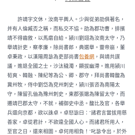
〈卷
三
查
許靖字文休，汝南平輿人。少與從弟劭俱著名，
包
養
并有人倫臧否之稱，而私交不協。劭為郡功曹，排擯
網
靖不得齒敘，以馬磨自給。潁川劉翊為汝南太守，乃
站
十
舉靖計吏，察孝廉，除尚書郎，典選舉。靈帝崩，董
八
卓秉政，以漢陽周毖為吏部尚書
包養網
，與靖共謀
蜀
書
議，進退全國之士，沙汰穢濁，顯拔幽滯。進用潁川
八
荀爽、韓融、陳紀等為公、卿、郡守，拜尚書韓馥為
許
麋
冀州牧，侍中劉岱為兗州刺史，潁川張咨為南陽太
孫
簡
守，陳留孔伷為豫州刺史，東郡張邈為陳留太守，而
伊
遷靖巴郡太守，不就，補御史中丞。馥比及官，各舉
秦
傳
兵還向京都，欲以誅卓。卓怒毖曰：”諸君言當拔用慈
第
善家，卓從君計，不欲違全國人心。而諸君所用人，
八〉
中
至官之日，還來相圖。卓何用相負！”叱毖令出，於外