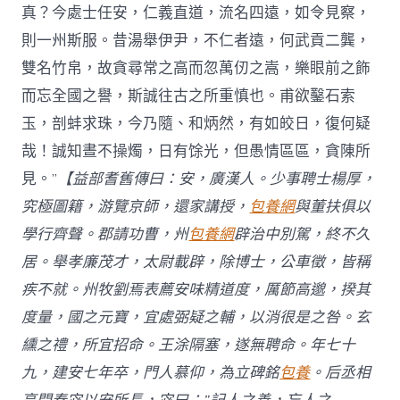
真？今處士任安，仁義直道，流名四遠，如令見察，
則一州斯服。昔湯舉伊尹，不仁者遠，何武貢二龔，
雙名竹帛，故貪尋常之高而忽萬仞之嵩，樂眼前之飾
而忘全國之譽，斯誠往古之所重慎也。甫欲鑿石索
玉，剖蚌求珠，今乃隨、和炳然，有如皎日，復何疑
哉！誠知晝不操燭，日有馀光，但愚情區區，貪陳所
見。”
【益部耆舊傳曰：安，廣漢人。少事聘士楊厚，
究極圖籍，游覽京師，還家講授，
包養網
與董扶俱以
學行齊聲。郡請功曹，州
包養網
辟治中別駕，終不久
居。舉孝廉茂才，太尉載辟，除博士，公車徵，皆稱
疾不就。州牧劉焉表薦安味精道度，厲節高邈，揆其
度量，國之元寶，宜處弼疑之輔，以消很是之咎。玄
纁之禮，所宜招命。王涂隔塞，遂無聘命。年七十
九，建安七年卒，門人慕仰，為立碑銘
包養
。后丞相