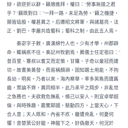
辯，欲逆折以辭。籍適進拜，權曰：”勞事無道之君
乎？”籍既對曰：”一拜一路，未足為勞。”籍之機捷，
類皆這般，權甚異之。后遷昭文將軍，與諸葛亮、法
正、劉巴、李嚴共造蜀科；蜀科之制，由此五人焉。
秦宓字子敕，廣漢綿竹人也。少有才學，州郡辟
命，輒稱疾不往。奏記州牧劉焉，薦儒士任定祖曰：”
昔百里、蹇叔以耆艾而定策，甘羅、子奇以童冠而建
功，故書美黃發，而易稱顏淵，固知選士用能，不拘
長幼，明矣。乃者以來，海內察舉，率多英雋而遺舊
齒，眾論不齊，異同相半，此乃承平之翔步，非亂世
之急務也。夫欲救危撫亂，脩己以安人，則宜卓犖超
倫，與時殊趣，震驚鄰國，駭動四方，上當天心，下
合人意；天人既和，內省不疚，雖遭兇亂，何憂何
懼！昔楚葉公好龍，神龍下之，好偽徹天，何況於