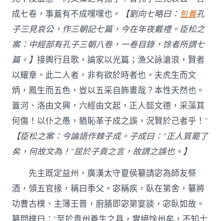
成七卷，事蓋有不成嘿嘿也。
【劉向七略曰：
包養
孔
子三見哀公，作三朝記七篇，今在年夜戴禮。臣松之
案：中經部有孔子三朝八卷，一卷目錄，馀者所謂七
篇。】
接輿行且歌，論家以光篇；漁父詠滄浪，賢者
以耀章。此二人者，非有欲於時者也。夫虎生而文
炳，鳳生而五色，豈以五采自飾畫哉？本性天然也。
蓋河、洛由文興，六經由文起，正人懿文德，采藻其
何傷！以仆之愚，猶恥革子成之誤，況賢於己者乎！”
【臣松之案：今論語作棘子成。子成曰：”正人質罷了
矣，何故文為！”屈於子貢之言，故謂之誤也。】
先主既定益州，廣漢太守夏侯纂請宓為師友祭
酒，領五官掾，稱曰季父。宓稱疾，臥在第舍，纂將
功曹古樸、主簿王普，廚膳即宓第宴談，宓臥如故。
纂問樸曰：”至於貴州養生之具，實絕馀州矣，不知士