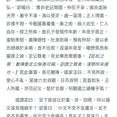
弘。”宓報曰：”書非史記周圖，仲尼不采；道非虛無
天然，嚴平不演。海以受淤，歲一蕩清；正人博識，
非禮不視。今戰國重複儀、秦之術，殺人自生，亡人
自存，經之所疾。故孔子發憤作年齡，年夜乎居正，
復制孝經，廣陳德性。杜漸防萌，預有所抑，是以老
氏絕禍於未萌，豈不信邪！成湯年夜圣，睹野魚而有
獵逐之掉，定公賢者，見女樂而棄朝事，
【臣松之
案：書傳魯定公無善可稱。宓謂之賢者，淺學所未達
也。】
若此輩類，焉可勝陳。道家法曰：’不見所欲，
使心不亂。’是故六合貞觀，日月貞明；其直如矢，正
人所履。洪范記災，發於言貌，何戰國之譎權乎哉！”
或謂宓曰：”足下欲自比於巢、許、四皓，何以揚
文藻見瑰穎乎？”宓答曰：”仆文不克不及盡言，言不
克不及盡意，何文藻之有揚乎！昔孔子三見哀公，言