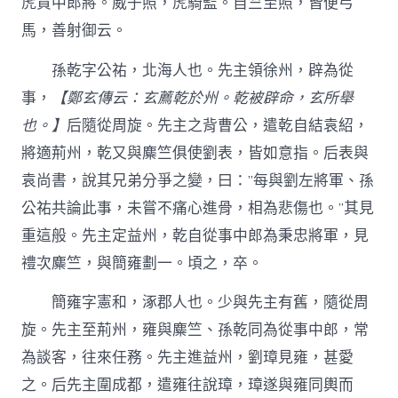
虎賁中郎將。威子照，虎騎監。自竺至照，皆便弓
馬，善射御云。
孫乾字公祐，北海人也。先主領徐州，辟為從
事，
【鄭玄傳云：玄薦乾於州。乾被辟命，玄所舉
也。】
后隨從周旋。先主之背曹公，遣乾自結袁紹，
將適荊州，乾又與麋竺俱使劉表，皆如意指。后表與
袁尚書，說其兄弟分爭之變，曰：”每與劉左將軍、孫
公祐共論此事，未嘗不痛心進骨，相為悲傷也。”其見
重這般。先主定益州，乾自從事中郎為秉忠將軍，見
禮次麋竺，與簡雍劃一。頃之，卒。
簡雍字憲和，涿郡人也。少與先主有舊，隨從周
旋。先主至荊州，雍與麋竺、孫乾同為從事中郎，常
為談客，往來任務。先主進益州，劉璋見雍，甚愛
之。后先主圍成都，遣雍往說璋，璋遂與雍同輿而