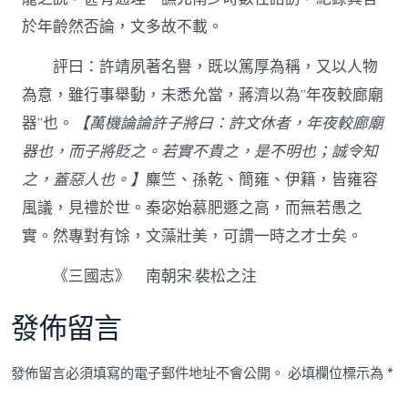
於年齡然否論，文多故不載。
評曰：許靖夙著名譽，既以篤厚為稱，又以人物
為意，雖行事舉動，未悉允當，蔣濟以為”年夜較廊廟
器”也。
【萬機論論許子將曰：許文休者，年夜較廊廟
器也，而子將貶之。若實不貴之，是不明也；誠令知
之，蓋惡人也。】
麋竺、孫乾、簡雍、伊籍，皆雍容
風議，見禮於世。秦宓始慕肥遯之高，而無若愚之
實。然專對有馀，文藻壯美，可謂一時之才士矣。
《三國志》 南朝宋·裴松之注
發佈留言
發佈留言必須填寫的電子郵件地址不會公開。
必填欄位標示為
*