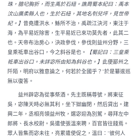
珠，臆圮胸折，而生禹於石紐。譙周蜀本紀曰：禹本
汶山廣柔縣人也，生於石紐，其地名刳兒坪，見世帝
紀。】
昔堯遭洪水，鯀所不治，禹疏江決河，東注于
海，為平易近除害，生平易近已來功莫先者，此其二
也。天帝布治房心，決政參伐，參伐則益州分野，三
皇乘祗車出谷口，今之斜谷是也。
【蜀記曰：三皇乘
祗車出谷口。未詳宓所由知為斜谷也。】
此便鄙州之
阡陌，明府以雅意論之，何若於全國乎？”於是纂逡巡
無以復答。
益州辟宓為從事祭酒。先主既稱尊號，將東征
吳，宓陳天時必無其利，坐下獄幽閉，然后貸出。建
興二年，丞相亮領益州牧，選宓迎為別駕，尋拜左中
郎將、長水校尉。吳遣使張溫來聘，百官皆往餞焉。
眾人皆集而宓未往，亮累遣使促之，溫曰：”彼何人