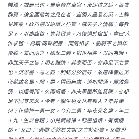
饑渴，誠無已也。自皇帝在東宮，及即位之后，每會
群賢，論全國髦雋之見在者，豈獨人盡易為英，士鮮
易取最，故乃猥以原壤之朽質，感夫子之情聽；每敘
足下，以為謀首，豈其留意，乃復過於宿世，書曰’人
惟求舊’，易稱’同聲相應，同氣相求’，劉將軍之與年
夜魏，兼而兩之，總此二義。宿世相逢，以同為睽，
非武天子之旨；頃者蹉跌，其泰而否，亦非足下之意
也。沉思書、易之義，利結分於宿好，故遣降者送吳
所獻致名馬、貂、罽，得因無嫌。道初開通，展敘舊
情，以達聲問。久闊情慉，非夫筆墨所能寫陳，亦想
足下同其志念。今者，親生男女凡有幾人？年并幾
何？仆連掉一男一女，今有二男：年夜兒名肅，年二
十九，生於會稽；小兒裁歲馀。臨書愴悢，有懷緬
然。”又曰：”過聞’受終於文祖’之言於尚書。又聞’歷