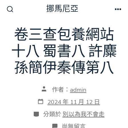
跳
挪馬尼亞
至
搜
選
尋
單
主
切
卷三查包養網站
要
換
開
內
關
十八 蜀書八 許麋
容
孫簡伊秦傳第八
文
作者：
admin
章
作
發
2024 年 11 月 12 日
者
表
日
分
分類於
別以為我不會走
期
類
在
尚無留言