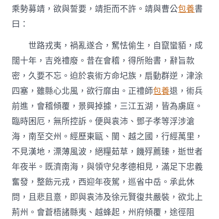
乘勢募靖，欲與誓要，靖拒而不許。靖與曹公
包養
書
曰：
世路戎夷，禍亂遂合，駑怯偷生，自竄蠻貊，成
闊十年，吉兇禮廢。昔在會稽，得所貽書，辭旨款
密，久要不忘。迫於袁術方命圮族，扇動群逆，津涂
四塞，雖縣心北風，欲行靡由。正禮師
包養
退，術兵
前進，會稽傾覆，景興掉據，三江五湖，皆為虜庭。
臨時困厄，無所控訴。便與袁沛、鄧子孝等浮涉滄
海，南至交州。經歷東甌、閩、越之國，行經萬里，
不見漢地，漂薄風波，絕糧茹草，饑殍薦臻，逝世者
年夜半。既濟南海，與領守兒孝德相見，滿足下忠義
奮發，整飭元戎，西迎年夜駕，巡省中岳。承此休
問，且悲且憙，即與袁沛及徐元賢復共嚴裝，欲北上
荊州。會蒼梧諸縣夷、越蜂起，州府傾覆，途徑阻