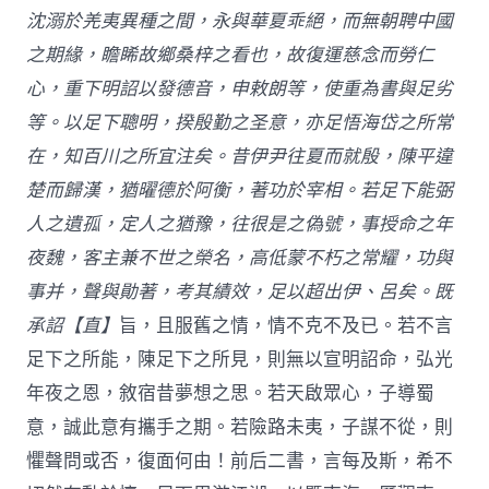
沈溺於羌夷異種之間，永與華夏乖絕，而無朝聘中國
之期緣，瞻睎故鄉桑梓之看也，故復運慈念而勞仁
心，重下明詔以發德音，申敕朗等，使重為書與足劣
等。以足下聰明，揆殷勤之圣意，亦足悟海岱之所常
在，知百川之所宜注矣。昔伊尹往夏而就殷，陳平違
楚而歸漢，猶曜德於阿衡，著功於宰相。若足下能弼
人之遺孤，定人之猶豫，往很是之偽號，事授命之年
夜魏，客主兼不世之榮名，高低蒙不朽之常耀，功與
事并，聲與勛著，考其績效，足以超出伊、呂矣。既
承詔【直】
旨，且服舊之情，情不克不及已。若不言
足下之所能，陳足下之所見，則無以宣明詔命，弘光
年夜之恩，敘宿昔夢想之思。若天啟眾心，子導蜀
意，誠此意有攜手之期。若險路未夷，子謀不從，則
懼聲問或否，復面何由！前后二書，言每及斯，希不