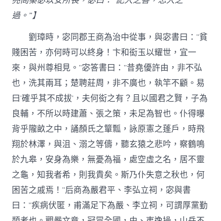
亮問秦宓以安所長，宓曰：”記人之善，忘人之
過。”】
劉璋時，宓同郡王商為治中從事，與宓書曰：”貧
賤困苦，亦何時可以終身！卞和衒玉以耀世，宜一
來，與州尊相見。”宓答書曰：”昔堯優許由，非不弘
也，洗其兩耳；楚聘莊周，非不廣也，執竿不顧。易
曰’確乎其不成拔’，夫何衒之有？且以國君之賢，子為
良輔，不所以時建蕭、張之策，未足為智也。仆得曝
背乎隴畝之中，誦顏氏之簞瓢，詠原憲之蓬戶，時飛
翔於林澤，與沮、溺之等儔，聽玄猿之悲吟，察鶴鳴
於九皋，安身為樂，無憂為福，處空虛之名，居不靈
之龜，知我者希，則我貴矣。斯乃仆失意之秋也，何
困苦之戚焉！”后商為嚴君平、李弘立祠，宓與書
曰：”疾病伏匿，甫滿足下為嚴、李立祠，可謂厚黨勤
類者也。觀嚴文章，冠冒全國，由、夷逸操，山岳不