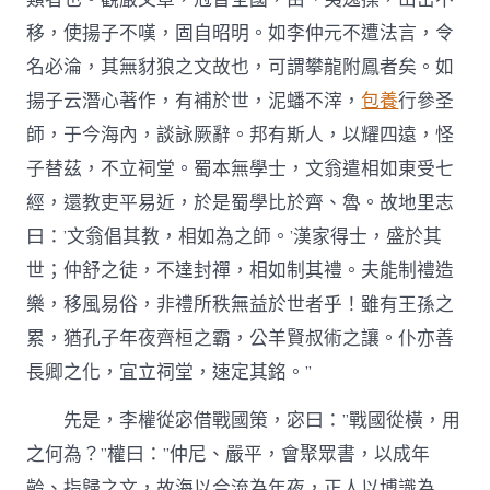
移，使揚子不嘆，固自昭明。如李仲元不遭法言，令
名必淪，其無豺狼之文故也，可謂攀龍附鳳者矣。如
揚子云潛心著作，有補於世，泥蟠不滓，
包養
行參圣
師，于今海內，談詠厥辭。邦有斯人，以耀四遠，怪
子替茲，不立祠堂。蜀本無學士，文翁遣相如東受七
經，還教吏平易近，於是蜀學比於齊、魯。故地里志
曰：’文翁倡其教，相如為之師。’漢家得士，盛於其
世；仲舒之徒，不達封禪，相如制其禮。夫能制禮造
樂，移風易俗，非禮所秩無益於世者乎！雖有王孫之
累，猶孔子年夜齊桓之霸，公羊賢叔術之讓。仆亦善
長卿之化，宜立祠堂，速定其銘。”
先是，李權從宓借戰國策，宓曰：”戰國從橫，用
之何為？”權曰：”仲尼、嚴平，會聚眾書，以成年
齡、指歸之文，故海以合流為年夜，正人以博識為