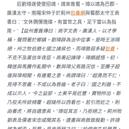
后劉璋遂使使招靖，靖來進蜀。璋以靖為巴郡、
廣漢太守。南陽宋仲子於荊州
包養網
與蜀郡太守王商
書曰：”文休倜儻瑰瑋，有當世之具，足下當以為指
南。”
【益州耆舊傳曰：商字文表，廣漢人，以才學
稱，聲問著於鄉鎮。劉璋辟為治中從事。是時王涂隔
絕，州之牧伯猶七國之諸侯也，而璋脆弱多疑
包養
，
不克不及黨信年夜臣。商奏記諫璋，璋頗感悟。初，
韓遂與馬騰作亂關中，數與璋父焉路況信，至騰子超
復與璋相聞，有連蜀之意。商謂璋曰：”超勇而不仁，
見得不思義，不成以為唇齒。老子曰：’國之利器，不
成以示人。’今之益部，士美平易近豐，寶物所出，斯
乃狡夫所欲傾覆，超級所以西看也。若引而近之，則
由養虎，將自遺患矣。”璋從其言，乃拒絕之。荊州牧
劉表及儒者宋忠咸聞其名，遺書與商敘致殷勤。許靖