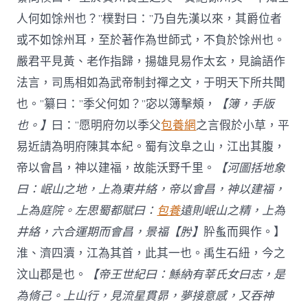
人何如馀州也？”樸對曰：”乃自先漢以來，其爵位者
或不如馀州耳，至於著作為世師式，不負於馀州也。
嚴君平見黃、老作指歸，揚雄見易作太玄，見論語作
法言，司馬相如為武帝制封禪之文，于明天下所共聞
也。”纂曰：”季父何如？”宓以簿擊頰，
【簿，手版
也。】
曰：”愿明府勿以季父
包養網
之言假於小草，平
易近請為明府陳其本紀。蜀有汶阜之山，江出其腹，
帝以會昌，神以建福，故能沃野千里。
【河圖括地象
曰：岷山之地，上為東井絡，帝以會昌，神以建福，
上為庭院。左思蜀都賦曰：
包養
遠則岷山之精，上為
井絡，六合運期而會昌，景福【肹】
肸蚃而興作。】
淮、濟四瀆，江為其首，此其一也。禹生石紐，今之
汶山郡是也。
【帝王世紀曰：鯀納有莘氏女曰志，是
為脩己。上山行，見流星貫昴，夢接意感，又吞神