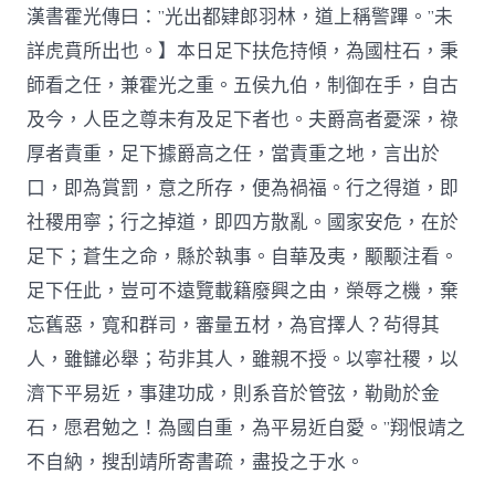
漢書霍光傳曰：”光出都肄郎羽林，道上稱警蹕。”未
詳虎賁所出也。】本日足下扶危持傾，為國柱石，秉
師看之任，兼霍光之重。五侯九伯，制御在手，自古
及今，人臣之尊未有及足下者也。夫爵高者憂深，祿
厚者責重，足下據爵高之任，當責重之地，言出於
口，即為賞罰，意之所存，便為禍福。行之得道，即
社稷用寧；行之掉道，即四方散亂。國家安危，在於
足下；蒼生之命，縣於執事。自華及夷，颙颙注看。
足下任此，豈可不遠覽載籍廢興之由，榮辱之機，棄
忘舊惡，寬和群司，審量五材，為官擇人？茍得其
人，雖讎必舉；茍非其人，雖親不授。以寧社稷，以
濟下平易近，事建功成，則系音於管弦，勒勛於金
石，愿君勉之！為國自重，為平易近自愛。”翔恨靖之
不自納，搜刮靖所寄書疏，盡投之于水。