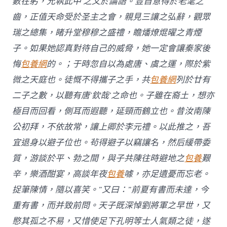
數在躬，允執此中’之文於論語。豈自意得於老耄之
齒，正值天命受於圣主之會，親見三讓之弘辭，觀眾
瑞之總集，睹升堂穆穆之盛禮，瞻燔燎焜曜之青煙
子。如果她認真對待自己的威脅，她一定會讓秦家後
悔
包養網
的。；于時忽自以為處唐、虞之運，際於紫
微之天庭也。徒慨不得攜子之手，共
包養網
列於廿有
二子之數，以聽有唐’欽哉’之命也。子雖在裔土，想亦
極目而回看，側耳而遐聽，延頸而鶴立也。昔汝南陳
公初拜，不依故常，讓上卿於李元禮。以此推之，吾
宜退身以避子位也。茍得避子以竊讓名，然后緩帶委
質，游談於平、勃之間，與子共陳往時避地之
包養
艱
辛，樂酒酣宴，高談年夜
包養
噱，亦足遺憂而忘老。
捉筆陳情，隨以喜笑。”又曰：”前夏有書而未達，今
重有書，而并致前問。天子既深悼劉將軍之早世，又
愍其孤之不易，又惜使足下孔明等士人氣類之徒，遂