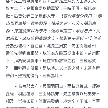
婆。先主轉軍廣陵海西，竺於是進妹於先主為夫人，
奴客二千，金銀貨幣以助軍資；于時困匱，賴此復
振。后曹公表竺領嬴郡太守，
【曹公集載公表曰：”泰
山郡界廣遠，舊多輕悍，權時之宜，可分五縣為嬴
郡，揀選清廉以為守將。偏將軍麋竺，素履忠貞，文
武昭烈，請以竺領嬴郡太守，撫慰吏平易近。”】
竺弟
芳為彭城相，皆往官，隨先主周旋。先主將適荊州，
遣竺先與劉表相聞，以竺為左將軍從事中郎。益州既
平，拜為安漢將軍，班在軍師將軍之右。竺雍容敦
雅，而幹翮非所長。是以待之以上賓之禮，未嘗有所
統御。然賞賜優寵，無與為比。
芳為南郡太守，與關羽同事，而私好攜貳，叛迎
孫權，羽因覆敗。竺面縛請罪，先主慰諭以兄弟罪不
相及，崇待如初。竺慚恚發病，歲馀卒。子威，官至