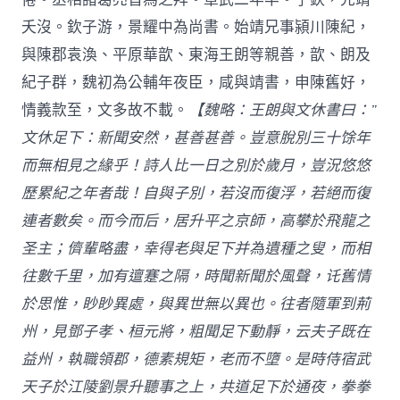
夭沒。欽子游，景耀中為尚書。始靖兄事潁川陳紀，
與陳郡袁渙、平原華歆、東海王朗等親善，歆、朗及
紀子群，魏初為公輔年夜臣，咸與靖書，申陳舊好，
情義款至，文多故不載。
【魏略：王朗與文休書曰：”
文休足下：新聞安然，甚善甚善。豈意脫別三十馀年
而無相見之緣乎！詩人比一日之別於歲月，豈況悠悠
歷累紀之年者哉！自與子別，若沒而復浮，若絕而復
連者數矣。而今而后，居升平之京師，高攀於飛龍之
圣主；儕輩略盡，幸得老與足下并為遺種之叟，而相
往數千里，加有邅蹇之隔，時聞新聞於風聲，讬舊情
於思惟，眇眇異處，與異世無以異也。往者隨軍到荊
州，見鄧子孝、桓元將，粗聞足下動靜，云夫子既在
益州，執職領郡，德素規矩，老而不墮。是時侍宿武
天子於江陵劉景升聽事之上，共道足下於通夜，拳拳