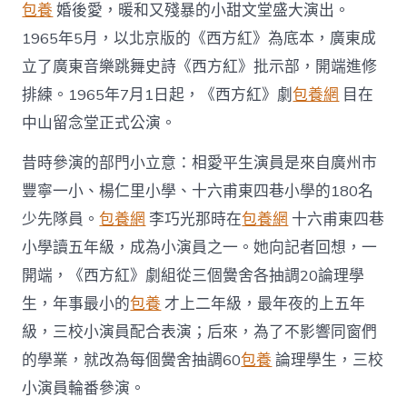
紀
包養
婚後愛，暖和又殘暴的小甜文堂盛大演出。
念
堂〉
1965年5月，以北京版的《西方紅》為底本，廣東成
中
立了廣東音樂跳舞史詩《西方紅》批示部，開端進修
排練。1965年7月1日起，《西方紅》劇
包養網
目在
中山留念堂正式公演。
昔時參演的部門小立意：相愛平生演員是來自廣州市
豐寧一小、楊仁里小學、十六甫東四巷小學的180名
少先隊員。
包養網
李巧光那時在
包養網
十六甫東四巷
小學讀五年級，成為小演員之一。她向記者回想，一
開端，《西方紅》劇組從三個黌舍各抽調20論理學
生，年事最小的
包養
才上二年級，最年夜的上五年
級，三校小演員配合表演；后來，為了不影響同窗們
的學業，就改為每個黌舍抽調60
包養
論理學生，三校
小演員輪番參演。