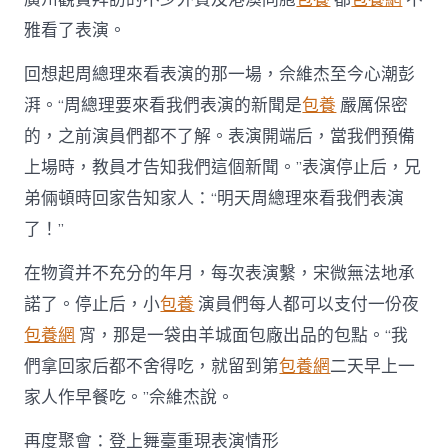
雅看了表演。
回想起周總理來看表演的那一場，佘維杰至今心潮彭
湃。“周總理要來看我們表演的新聞是
包養
嚴厲保密
的，之前演員們都不了解。表演開端后，當我們預備
上場時，教員才告知我們這個新聞。”表演停止后，兄
弟倆頓時回家告知家人：“明天周總理來看我們表演
了！”
在物資并不充分的年月，每次表演繫，宋微無法地承
諾了。停止后，小
包養
演員們每人都可以支付一份夜
包養網
宵，那是一袋由羊城面包廠出品的包點。“我
們拿回家后都不舍得吃，就留到第
包養網
二天早上一
家人作早餐吃。”佘維杰說。
再度聚會：登上舞臺重現表演情形