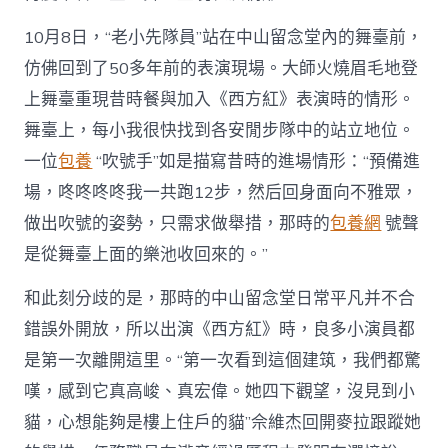
10月8日，“老小先隊員”站在中山留念堂內的舞臺前，
仿佛回到了50多年前的表演現場。大師火燒眉毛地登
上舞臺重現昔時餐與加入《西方紅》表演時的情形。
舞臺上，每小我很快找到各安閒步隊中的站立地位。
一位
包養
“吹號手”如是描寫昔時的進場情形：“預備進
場，咚咚咚咚我一共跑12步，然后回身面向不雅眾，
做出吹號的姿勢，只需求做舉措，那時的
包養網
號聲
是從舞臺上面的樂池收回來的。”
和此刻分歧的是，那時的中山留念堂日常平凡并不合
錯誤外開放，所以出演《西方紅》時，良多小演員都
是第一次離開這里。“第一次看到這個建筑，我們都驚
嘆，感到它真高峻、真宏偉。她四下觀望，沒見到小
貓，心想能夠是樓上住戶的貓”佘維杰回開麥拉跟蹤她