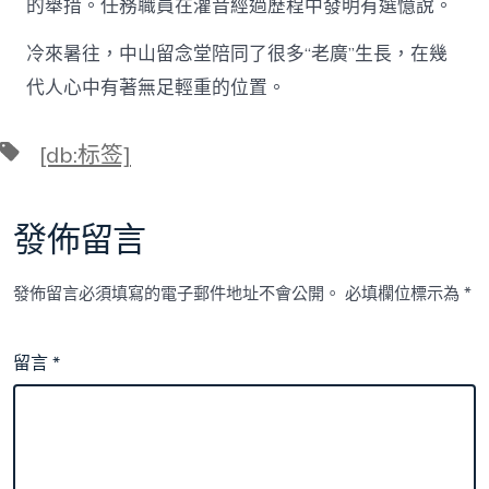
的舉措。任務職員在灌音經過歷程中發明有選憶說。
冷來暑往，中山留念堂陪同了很多“老廣”生長，在幾
代人心中有著無足輕重的位置。
標
[db:标签]
籤
發佈留言
發佈留言必須填寫的電子郵件地址不會公開。
必填欄位標示為
*
留言
*