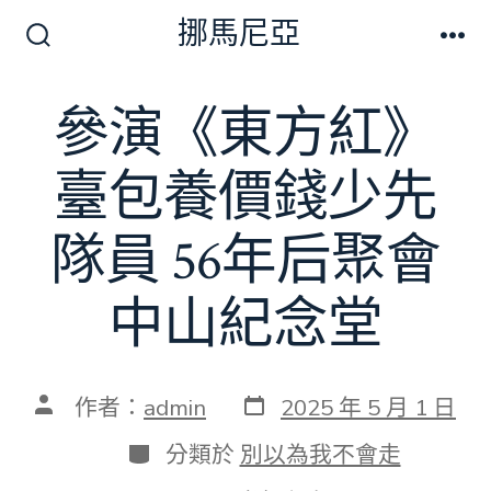
跳
挪馬尼亞
至
搜
選
尋
單
主
切
參演《東方紅》
要
換
開
內
關
臺包養價錢少先
容
隊員 56年后聚會
中山紀念堂
發
文
作者：
admin
2025 年 5 月 1 日
表
章
日
作
分
分類於
別以為我不會走
期
者
類