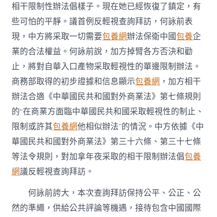
相干限制性辦法倡樣子。現在她已經恢復了鎮定，有
些可怕的平靜。議首例反輕視查詢拜訪，何詠前表
現，中方將采取一切需要
包養網
辦法保衛中國
包養
企
業的合法權益。何詠前說，加方掉臂各方否決和勸
止，將對自華入口產物采取輕視性的單邊限制辦法。
商務部取得的初步證據和信息顯示
包養網
，加方相干
辦法合適《中華國民共和國對外商業法》第七條規則
的“在商業方面臨中華國民共和國采取輕視性的制止、
限制或許其
包養網
他相似辦法”的情況。中方依據《中
華國民共和國對外商業法》第三十六條、第三十七條
等法令規則，對加拿年夜采取的相干限制辦法倡
包養
網
議反輕視查詢拜訪。
何詠前誇大，本次查詢拜訪保持公平、公正、公
然的準繩，供給公共評論等機遇，接待包含中國國際