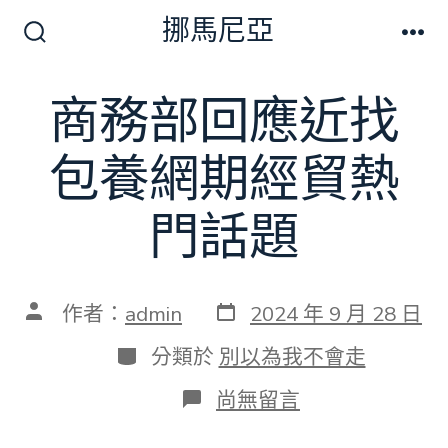
跳
挪馬尼亞
至
搜
選
尋
單
主
切
商務部回應近找
要
換
開
內
關
包養網期經貿熱
容
門話題
發
文
作者：
admin
2024 年 9 月 28 日
表
章
日
作
分
分類於
別以為我不會走
期
者
類
在
尚無留言
〈商
務