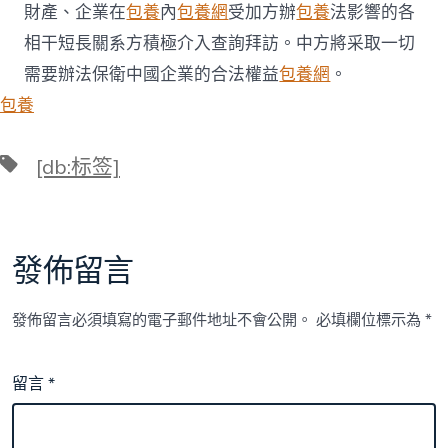
財產、企業在
包養
內
包養網
受加方辦
包養
法影響的各
相干短長關系方積極介入查詢拜訪。中方將采取一切
需要辦法保衛中國企業的合法權益
包養網
。
包養
標
[db:标签]
籤
發佈留言
發佈留言必須填寫的電子郵件地址不會公開。
必填欄位標示為
*
留言
*