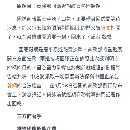
部
原題目：商務部回應近期經貿熱門話題
回
應
國際商報藍玉華嘆了口氣，正要轉身回房間等待
近
找
消息，卻又怎麼知道眼前剛剛關上的門又被
包養
打開
包
了，就在蔡修離開的那一刻，回來了，記者 魏橋
養
網
期
“國慶假期是居平易近花費淡季，商務部將重點展
經
開三方面任務”“兩邊技巧團隊正在依照此次談判明白
貿
熱
的標的目的，盡心盡力爭奪在終裁前就處理計劃框架
門
告竣共鳴”“中方將采取一切需要辦法保衛中國企業
包
話
題〉
養網
的合法權益”……在9月26日召開的商務部例行發布
中
會上，消息講話人何詠前就近期商務範疇熱門話題作
出回應。
三方面著手
推進國慶假期花費