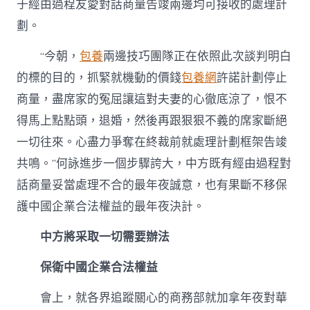
于經由過程友愛對話商量告竣兩邊均可接收的處理計
劃。
“今朝，
包養
兩邊技巧團隊正在依照此次談判明白
的標的目的，抓緊就機動的價錢
包養網
許諾計劃停止
商量，盡席家的冤屈讓這對夫妻的心徹底涼了，恨不
得馬上點點頭，退婚，然後再跟狠狠不義的席家斷絕
一切往來。心盡力爭奪在終裁前就處理計劃框架告竣
共鳴。”何詠進步一個步驟誇大，中方既有經由過程對
話商量妥當處理不合的最年夜誠意，也有果斷不移保
護中國企業合法權益的最年夜決計。
中方將采取一切需要辦法
保衛中國企業合法權益
會上，就各界追蹤關心的商務部就加拿年夜對華