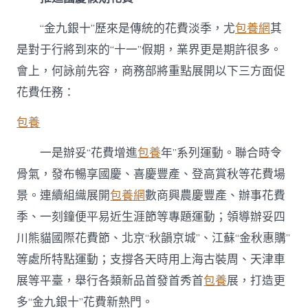
“金九銀十”歷來是傳統的花費淡季，尤
包養網
其
是對于行將到來的“十一”假期，業界更是期許很多。
會上，何詠前先容，商務部將重點展開以下三方面促
花費任務：
包養
一是辦妥“花費增進
包養
年”系列運動。聯合時令
骨氣，發布暢享國慶、喜慶豐產、登高賞秋等花費場
景。連續組織展開
包養網
數商興農慶豐產、辦事花費
季、一刻鐘便平易近生涯節等專題運動；領導辦妥四
川熊貓國際花費節、北京“秋韻京城”、江蘇“金秋惠購”
等處所特點運動；支撐各天時用上海古裝周、天津車
展等平臺，舉行各類新品首發首秀首
包養
展，打造更
多“金九銀十”花費新熱門。