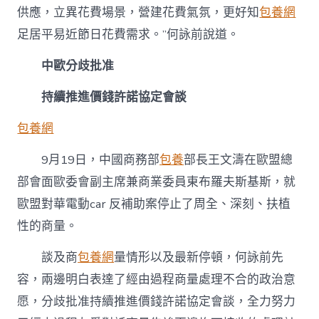
供應，立異花費場景，營建花費氣氛，更好知
包養網
足居平易近節日花費需求。”何詠前說道。
中歐分歧批准
持續推進價錢許諾協定會談
包養網
9月19日，中國商務部
包養
部長王文濤在歐盟總
部會面歐委會副主席兼商業委員東布羅夫斯基斯，就
歐盟對華電動car 反補助案停止了周全、深刻、扶植
性的商量。
談及商
包養網
量情形以及最新停頓，何詠前先
容，兩邊明白表達了經由過程商量處理不合的政治意
愿，分歧批准持續推進價錢許諾協定會談，全力努力