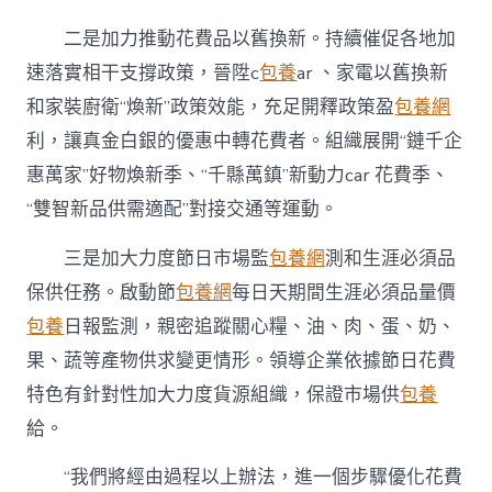
二是加力推動花費品以舊換新。持續催促各地加
速落實相干支撐政策，晉陞c
包養
ar 、家電以舊換新
和家裝廚衛“煥新”政策效能，充足開釋政策盈
包養網
利，讓真金白銀的優惠中轉花費者。組織展開“鏈千企
惠萬家”好物煥新季、“千縣萬鎮”新動力car 花費季、
“雙智新品供需適配”對接交通等運動。
三是加大力度節日市場監
包養網
測和生涯必須品
保供任務。啟動節
包養網
每日天期間生涯必須品量價
包養
日報監測，親密追蹤關心糧、油、肉、蛋、奶、
果、蔬等產物供求變更情形。領導企業依據節日花費
特色有針對性加大力度貨源組織，保證市場供
包養
給。
“我們將經由過程以上辦法，進一個步驟優化花費