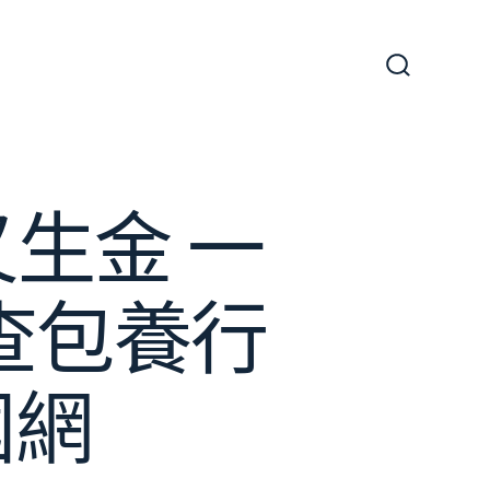
搜
尋
切
換
開
關
生金 一
查包養行
國網