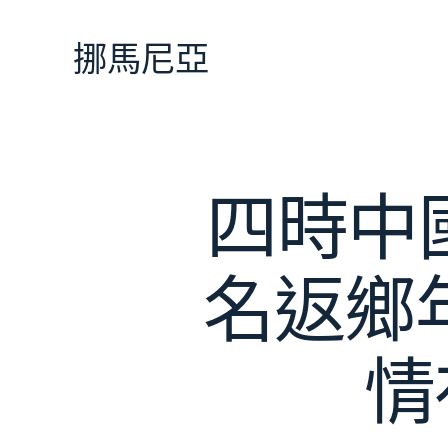
跳
至
挪馬尼亞
主
要
內
容
四時中
名返鄉
情