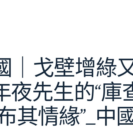
國｜戈壁增綠又
年夜先生的“庫
布其情緣”_中