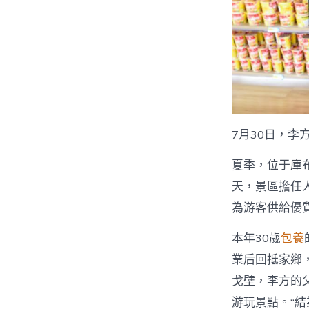
7月30日，
夏季，位于庫
天，景區擔任
為游客供給優
本年30歲
包養
業后回抵家鄉
戈壁，李方的
游玩景點。“