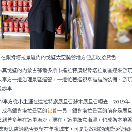
先
生
的
“庫
查
包
養
行
情
布
李方在銀肯塔拉景區內的戈壁太空艙營地方便店收拾貨色。
其
情
布其戈壁的內蒙古鄂爾多斯市達拉特旗銀肯塔拉景區迎來游
緣”
_
人李方一邊治理景區運營，一邊忙著巡視舉措措施裝備、游
中
質辦事。
國
網〉
中
的李方從小生涯在達拉特旗展旦召蘇木展旦召嘎查。2019年
，成為銀肯塔拉景區的
包養
一員。銀肯塔拉景區的前身是展
父親曾多年在這里治沙。現在，這里綠意漸濃，也成為本地
結業時思慮過能否要留在年夜城市，可是對故鄉的酷愛促使我