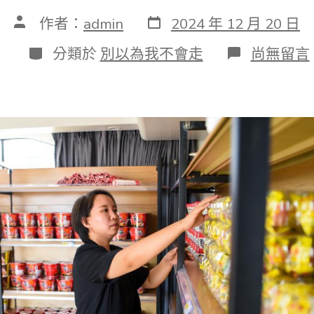
發
文
作者：
admin
2024 年 12 月 20 日
表
章
日
作
分
在
分類於
別以為我不會走
尚無留言
期
者
類
〈四
時
中
國
｜
戈
壁
增
綠
又
生
金
一
名
返
鄉
年
夜