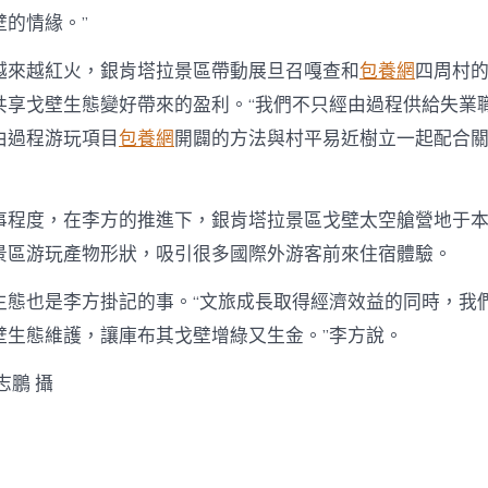
壁的情緣。”
越來越紅火，銀肯塔拉景區帶動展旦召嘎查和
包養網
四周村
共享戈壁生態變好帶來的盈利。“我們不只經由過程供給失業
由過程游玩項目
包養網
開闢的方法與村平易近樹立一起配合
事程度，在李方的推進下，銀肯塔拉景區戈壁太空艙營地于本
景區游玩產物形狀，吸引很多國際外游客前來住宿體驗。
生態也是李方掛記的事。“文旅成長取得經濟效益的同時，我
壁生態維護，讓庫布其戈壁增綠又生金。”李方說。
志鵬 攝