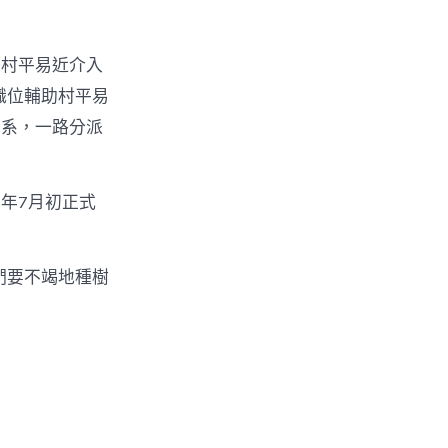
的村平易近介入
職位輔助村平易
關系，一路分派
年7月初正式
們要不竭地種樹