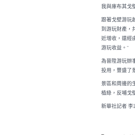
我與庫布其戈
跟著戈壁游玩
到游玩財產，
近增收，還經
游玩收益。”
為晉陞游玩辦
投用，豐盛了
景區和周邊的
植綠，反哺戈
新華社記者 李