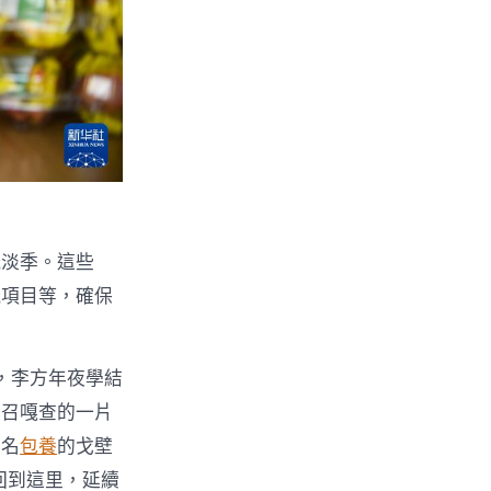
玩淡季。這些
玩項目等，確保
，李方年夜學結
旦召嘎查的一片
著名
包養
的戈壁
回到這里，延續