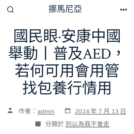
跳
挪馬尼亞
至
搜
選
尋
單
主
切
國民眼·安康中國
要
換
開
內
關
舉動丨普及AED，
容
若何可用會用管
找包養行情用
發
文
作者：
admin
2024 年 7 月 13 日
表
章
日
作
分
分類於
別以為我不會走
期
者
類