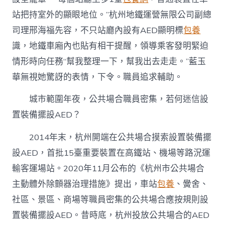
站把持室外的顯眼地位。”杭州地鐵運營無限公司副總
司理邢海福先容，不只站廳內設有AED顯明標
包養
識，地鐵車廂內也貼有相干提醒，領導乘客發明緊迫
情形時向任務“幫我整理一下，幫我出去走走。”藍玉
華無視她驚訝的表情，下令。職員追求輔助。
城市範圍年夜，公共場合職員密集，若何迷信設
置裝備擺設AED？
2014年末，杭州開端在公共場合摸索設置裝備擺
設AED，首批15臺重要裝置在高鐵站、機場等路況運
輸客運場站。2020年11月公布的《杭州市公共場合
主動體外除顫器治理措施》提出，車站
包養
、黌舍、
社區、景區、商場等職員密集的公共場合應按規則設
置裝備擺設AED。昔時底，杭州投放公共場合的AED