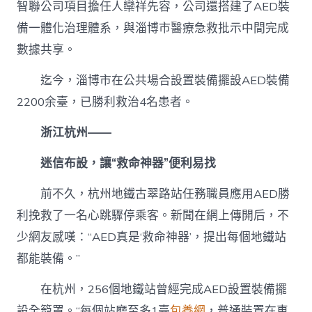
智聯公司項目擔任人欒祥先容，公司還搭建了AED裝
備一體化治理體系，與淄博市醫療急救批示中間完成
數據共享。
迄今，淄博市在公共場合設置裝備擺設AED裝備
2200余臺，已勝利救治4名患者。
浙江杭州——
迷信布設，讓“救命神器”便利易找
前不久，杭州地鐵古翠路站任務職員應用AED勝
利挽救了一名心跳驟停乘客。新聞在網上傳開后，不
少網友感嘆：“AED真是‘救命神器’，提出每個地鐵站
都能裝備。”
在杭州，256個地鐵站曾經完成AED設置裝備擺
設全籠罩。“每個站廳至多1臺
包養網
，普通裝置在車