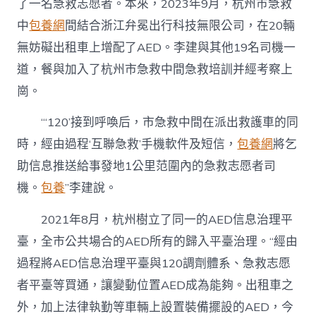
了一名急救志愿者。本來，2023年9月，杭州市急救
中
包養網
間結合浙江弁冕出行科技無限公司，在20輛
無妨礙出租車上增配了AED。李建與其他19名司機一
道，餐與加入了杭州市急救中間急救培訓并經考察上
崗。
“‘120’接到呼喚后，市急救中間在派出救護車的同
時，經由過程‘互聯急救’手機軟件及短信，
包養網
將乞
助信息推送給事發地1公里范圍內的急救志愿者司
機。
包養
”李建說。
2021年8月，杭州樹立了同一的AED信息治理平
臺，全市公共場合的AED所有的歸入平臺治理。“經由
過程將AED信息治理平臺與120調劑體系、急救志愿
者平臺等買通，讓變動位置AED成為能夠。出租車之
外，加上法律執勤等車輛上設置裝備擺設的AED，今