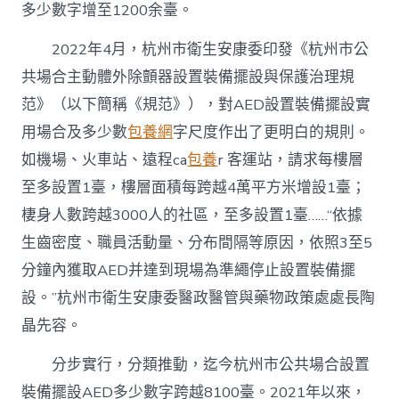
多少數字增至1200余臺。
2022年4月，杭州市衛生安康委印發《杭州市公
共場合主動體外除顫器設置裝備擺設與保護治理規
范》（以下簡稱《規范》），對AED設置裝備擺設實
用場合及多少數
包養網
字尺度作出了更明白的規則。
如機場、火車站、遠程ca
包養
r 客運站，請求每樓層
至多設置1臺，樓層面積每跨越4萬平方米增設1臺；
棲身人數跨越3000人的社區，至多設置1臺……“依據
生齒密度、職員活動量、分布間隔等原因，依照3至5
分鐘內獲取AED并達到現場為準繩停止設置裝備擺
設。”杭州市衛生安康委醫政醫管與藥物政策處處長陶
晶先容。
分步實行，分類推動，迄今杭州市公共場合設置
裝備擺設AED多少數字跨越8100臺。2021年以來，