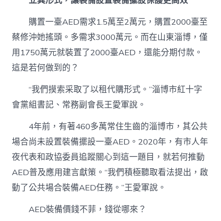
立異形式，讓裝備設置裝備擺設保護更高效
購置一臺AED需求1.5萬至2萬元，購置2000臺至
蔡修沖她搖頭。多需求3000萬元。而在山東淄博，僅
用1750萬元就裝置了2000臺AED，還能分期付款。
這是若何做到的？
“我們摸索采取了以租代購形式。”淄博市紅十字
會黨組書記、常務副會長王愛軍說。
4年前，有著460多萬常住生齒的淄博市，其公共
場合尚未設置裝備擺設一臺AED。2020年，有市人年
夜代表和政協委員追蹤關心到這一題目，就若何推動
AED普及應用建言獻策。“我們積極聽取看法提出，啟
動了公共場合裝備AED任務。”王愛軍說。
AED裝備價錢不菲，錢從哪來？