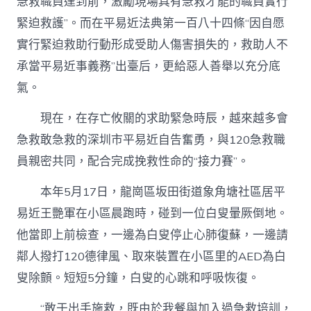
急救職員達到前，激勵現場具有急救才能的職員實行
緊迫救護”。而在平易近法典第一百八十四條“因自愿
實行緊迫救助行動形成受助人傷害損失的，救助人不
承當平易近事義務”出臺后，更給惡人善舉以充分底
氣。
現在，在存亡攸關的求助緊急時辰，越來越多會
急救敢急救的深圳市平易近自告奮勇，與120急救職
員親密共同，配合完成挽救性命的“接力賽”。
本年5月17日，龍崗區坂田街道象角塘社區居平
易近王艷軍在小區晨跑時，碰到一位白叟暈厥倒地。
他當即上前檢查，一邊為白叟停止心肺復蘇，一邊請
鄰人撥打120德律風、取來裝置在小區里的AED為白
叟除顫。短短5分鐘，白叟的心跳和呼吸恢復。
“敢于出手施救，既由於我餐與加入過急救培訓，