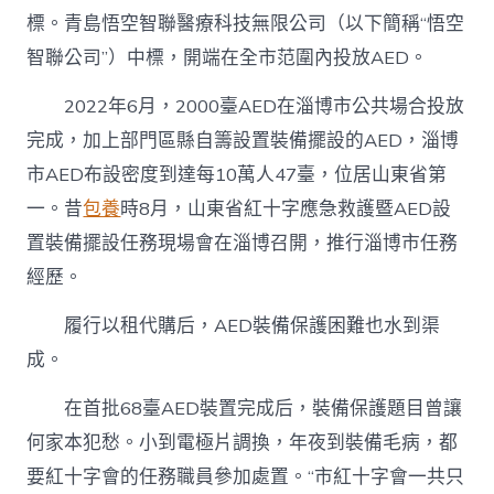
標。青島悟空智聯醫療科技無限公司（以下簡稱“悟空
智聯公司”）中標，開端在全市范圍內投放AED。
2022年6月，2000臺AED在淄博市公共場合投放
完成，加上部門區縣自籌設置裝備擺設的AED，淄博
市AED布設密度到達每10萬人47臺，位居山東省第
一。昔
包養
時8月，山東省紅十字應急救護暨AED設
置裝備擺設任務現場會在淄博召開，推行淄博市任務
經歷。
履行以租代購后，AED裝備保護困難也水到渠
成。
在首批68臺AED裝置完成后，裝備保護題目曾讓
何家本犯愁。小到電極片調換，年夜到裝備毛病，都
要紅十字會的任務職員參加處置。“市紅十字會一共只