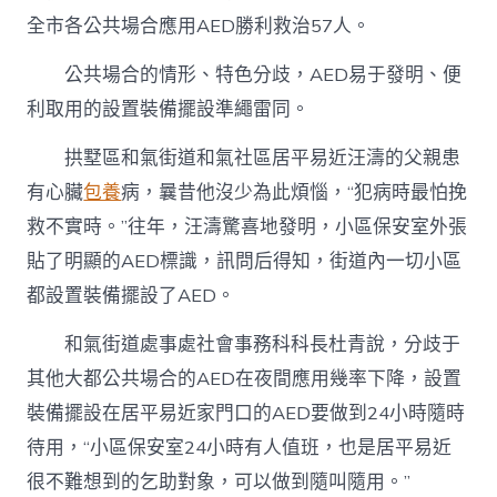
全市各公共場合應用AED勝利救治57人。
公共場合的情形、特色分歧，AED易于發明、便
利取用的設置裝備擺設準繩雷同。
拱墅區和氣街道和氣社區居平易近汪濤的父親患
有心臟
包養
病，曩昔他沒少為此煩惱，“犯病時最怕挽
救不實時。”往年，汪濤驚喜地發明，小區保安室外張
貼了明顯的AED標識，訊問后得知，街道內一切小區
都設置裝備擺設了AED。
和氣街道處事處社會事務科科長杜青說，分歧于
其他大都公共場合的AED在夜間應用幾率下降，設置
裝備擺設在居平易近家門口的AED要做到24小時隨時
待用，“小區保安室24小時有人值班，也是居平易近
很不難想到的乞助對象，可以做到隨叫隨用。”