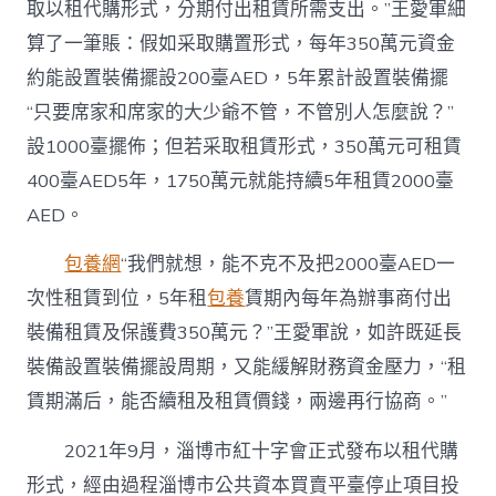
取以租代購形式，分期付出租賃所需支出。”王愛軍細
算了一筆賬：假如采取購置形式，每年350萬元資金
約能設置裝備擺設200臺AED，5年累計設置裝備擺
“只要席家和席家的大少爺不管，不管別人怎麼說？”
設1000臺擺佈；但若采取租賃形式，350萬元可租賃
400臺AED5年，1750萬元就能持續5年租賃2000臺
AED。
包養網
“我們就想，能不克不及把2000臺AED一
次性租賃到位，5年租
包養
賃期內每年為辦事商付出
裝備租賃及保護費350萬元？”王愛軍說，如許既延長
裝備設置裝備擺設周期，又能緩解財務資金壓力，“租
賃期滿后，能否續租及租賃價錢，兩邊再行協商。”
2021年9月，淄博市紅十字會正式發布以租代購
形式，經由過程淄博市公共資本買賣平臺停止項目投