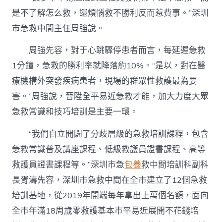
是不了解怎么救，還煩惱救不勝利反而惹費事。”深圳
市急救中間主任周強說。
周強先容，對于心跳驟停患者而言，每延遲急救
1分鐘，急救的勝利率就降落約10%。“是以，對在醫
療機構外突發疾病患者，現場的群眾性救護最為要
害。”周強說，晉陞全平易近急救才能，加大力度大眾
急救常識和技巧培訓是主要一環。
“我們自立開闢了分歧層級的急救培訓課程，包含
急救常識普及講座課程、低級救護員證書課程、高等
救護員證書課程等。”深圳市急
包養
救中間培訓科副科
長胥濤先容，深圳市急救中間在全市建立了12個急救
培訓基地，從2019年開端每年拿出上萬個名額，面向
全市年滿18周歲零救護基本市平易近展開不花錢培