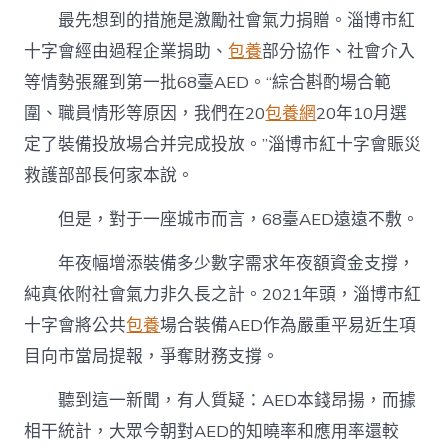
最先想到的措施是激勵社會氣力捐贈。淄博市紅
十字會經由過程企業捐助、
包養
部分協作、社會介入
等情勢張羅到第一批68臺AED。“綜合斟酌場合範
圍、職員情形等原因，我們在20
包養網
20年10月選
定了裝備投放場合并完成投放。”淄博市紅十字會賑災
救護部部長何家本說。
但是，對于一座城市而言，68臺AED遠遠不敷。
年夜幅增添裝備多少數字需求年夜額資金支撐，
純真依附社會氣力非久長之計。2021年頭，淄博市紅
十字會將公共
包養
場合裝備AED作為嚴重平易近生項
目向市當局提報，爭奪財務支撐。
聽到這一新聞，有人質疑：AED本錢昂揚，而據
相干統計，大眾今朝對AED的知曉率和應用率還較