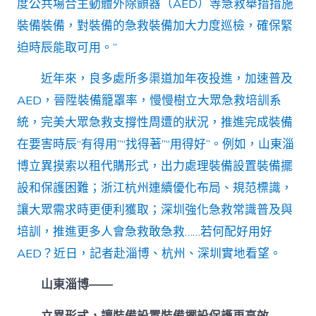
度公共場合主動體外除顫器（AED）等急救舉措措施
裝備裝備，對裝備的急救裝備加大力度巡檢，確保緊
迫時辰能取可用。”
近年來，良多處所多渠道加年夜投進，加速普及
AED，晉陞裝備籠罩率，慢慢樹立大眾急救培訓系
統，完美大眾急救支撐性周遭的狀況，推進完成裝備
在要害時辰“有得用”“找得著”“用得好”。例如，山東淄
博立異摸索以租代購形式，出力處理裝備設置裝備擺
設和保護困難；浙江杭州連續優化布局、規范標識，
讓大眾需求時更便利獲取；深圳強化急救常識普及與
培訓，推進更多人會急救敢急救……若何配好用好
AED？近日，記者赴淄博、杭州、深圳實地看望。
山東淄博——