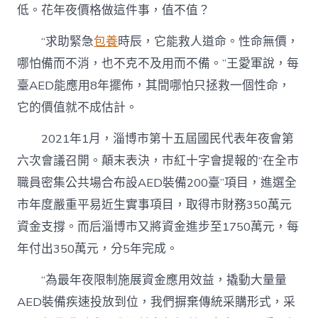
低。花年夜價格做這件事，值不值？
“求助緊急
包養
時辰，它能救人道命。性命無價，
哪怕備而不消，也不克不及用而不備。”王愛軍說，每
臺AED能應用8年擺佈，其間哪怕只拯救一個性命，
它的價值就不成估計。
2021年1月，淄博市第十五屆國民代表年夜會第
六次會議召開。顛末表決，市紅十字會提報的“在全市
職員密集公共場合布設AED裝備200臺”項目，進選全
市年度嚴重平易近生實事項目，取得市財務350萬元
資金支撐。而后淄博市又將資金進步至1750萬元，每
年付出350萬元，分5年完成。
“為最年夜限制施展資金應用效益，撬動大量量
AED裝備疾速投放到位，我們摒棄傳統采購形式，采