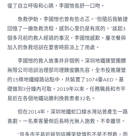
復了自立呼吸和心跳，李國愷長舒一口吻。
急救伊始，李國愷也曾有些忐忑。“但隨后我敏捷
回憶了一遍急救流程，感到心里仍是有底的。”談起3
個多月前的救人經過的事況，李國愷感歎，屢次餐與
加入的急救培訓在要害時辰派上了用處。
李國愷的救人故事并非個例。深圳地鐵運營團體
無限公司培訓治理部司理魏俊鵬先容，全市投進運營
的15條地鐵線路站點中，共裝置了1074臺AED，基
礎做到3分鐘內可取。2019年以來，任務職員和市平
易近在各個地鐵站勝利挽救患者32名。
但在2014年，深圳地鐵蛇口線水灣站曾產生一路
喜劇。一名乘客暈倒后長時光無人施救，不幸離世。
“良多市平易近碰到這種突發情形不是不想救，而