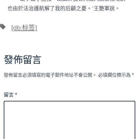
也由於法治護航解了我的后顧之憂。”王艷軍說。
標
[db:标签]
籤
發佈留言
發佈留言必須填寫的電子郵件地址不會公開。
必填欄位標示為
*
留言
*