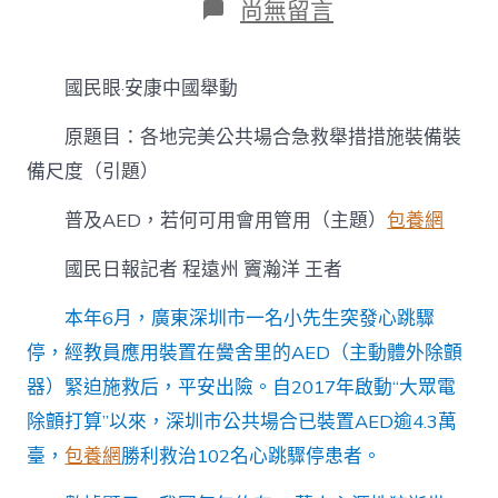
在
尚無留言
〈國
民
眼
國民眼·安康中國舉動
·
安
原題目：各地完美公共場合急救舉措措施裝備裝
康
中
備尺度（引題）
國
舉
普及AED，若何可用會用管用（主題）
包養網
動
丨
國民日報記者 程遠州 竇瀚洋 王者
普
及
AED，
本年6月，廣東深圳市一名小先生突發心跳驟
若
停，經教員應用裝置在黌舍里的AED（主動體外除顫
何
可
器）緊迫施救后，平安出險。自2017年啟動“大眾電
用
除顫打算”以來，深圳市公共場合已裝置AED逾4.3萬
會
用
臺，
包養網
勝利救治102名心跳驟停患者。
管