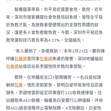
裝備籠罩率高，市平易近還要會用、敢用。近年
來，深圳市摸索構建社會急救培訓系統，晉陞全平易
近急救才能，為施救者營建傑出的支撐性周遭的狀
況，讓更多人會急救敢急救。今朝，深圳市平易近急
救常識和技巧普及率為4.33%，全國搶先。
“有人暈倒了，急需救助！”本年3月23日，聽到傳
呼機
包養網
里同事
包養網
焦慮的聲響，深圳地鐵福田
包養網
站值班站長李國愷快步跑向事發點。
那時，在地鐵收支口3號閘機旁，一名白叟抬頭
躺倒
包養
，情形求助緊急。發明白叟呼吸漸停且認識
損失，李國愷當即設定同事撥打120急救德律風，往
站廳取來AED裝備，輪番為白叟實行心肺復蘇，并依
照AED語音提醒停止電擊除顫。4次除顫后，白叟恢