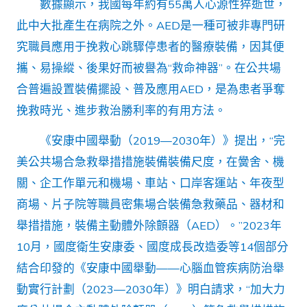
找
數據顯示，我國每年約有55萬人心源性猝逝世，
包
此中大批產生在病院之外。AED是一種可被非專門研
養
行
究職員應用于挽救心跳驟停患者的醫療裝備，因其便
情
用〉
攜、易操縱、後果好而被譽為“救命神器”。在公共場
中
合普遍設置裝備擺設、普及應用AED，是為患者爭奪
挽救時光、進步救治勝利率的有用方法。
《安康中國舉動（2019—2030年）》提出，“完
美公共場合急救舉措措施裝備裝備尺度，在黌舍、機
關、企工作單元和機場、車站、口岸客運站、年夜型
商場、片子院等職員密集場合裝備急救藥品、器材和
舉措措施，裝備主動體外除顫器（AED）。”2023年
10月，國度衛生安康委、國度成長改造委等14個部分
結合印發的《安康中國舉動——心腦血管疾病防治舉
動實行計劃（2023—2030年）》明白請求，“加大力