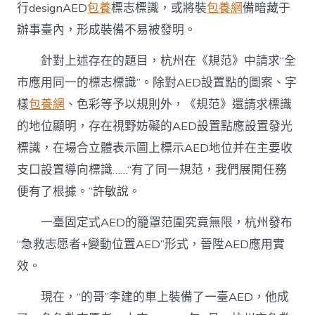
行designAED
包養
標志標識，或將裝
包養網
備暗藏于
辦事臺內，形成裝備不易被發明。
針對上述存在的題目，杭州在《規范》中請求“全
市應用同一的標志標識”。除對AED設置點的圖案、字
樣
包養網
、色彩等予以規則外，《規范》還請求標識
的地位顯明，存在視野妨礙的AED設置點應設置發光
標識，在場合立體表示圖上標示AED地位并在主要收
支口設置導向標識……“有了同一規范，我們展開任務
便有了根據。”許敏說。
一臺固定式AED的籠罩范圍究竟無限，杭州發布
“急救志愿者+變動位置AED”形式，晉陞AED應用實
效。
現在，“的哥”李建的車上裝備了一臺AED，他成