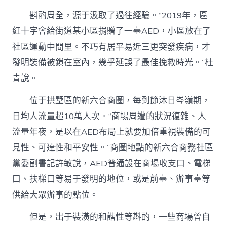
斟酌周全，源于汲取了過往經驗。“2019年，區
紅十字會給街道某小區捐贈了一臺AED，小區放在了
社區運動中間里。不巧有居平易近三更突發疾病，才
發明裝備被鎖在室內，幾乎延誤了最佳挽救時光。”杜
青說。
位于拱墅區的新六合商圈，每到節沐日岑嶺期，
日均人流量超10萬人次。“商場周遭的狀況復雜、人
流量年夜，是以在AED布局上就要加倍重視裝備的可
見性、可達性和平安性。”商圈地點的新六合商務社區
黨委副書記許敏說，AED普通設在商場收支口、電梯
口、扶梯口等易于發明的地位，或是前臺、辦事臺等
供給大眾辦事的點位。
但是，出于裝潢的和諧性等斟酌，一些商場曾自