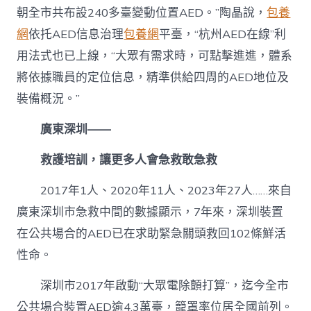
朝全市共布設240多臺變動位置AED。”陶晶說，
包養
網
依托AED信息治理
包養網
平臺，“杭州AED在線”利
用法式也已上線，“大眾有需求時，可點擊進進，體系
將依據職員的定位信息，精準供給四周的AED地位及
裝備概況。”
廣東深圳——
救護培訓，讓更多人會急救敢急救
2017年1人、2020年11人、2023年27人……來自
廣東深圳市急救中間的數據顯示，7年來，深圳裝置
在公共場合的AED已在求助緊急關頭救回102條鮮活
性命。
深圳市2017年啟動“大眾電除顫打算”，迄今全市
公共場合裝置AED逾4.3萬臺，籠罩率位居全國前列。