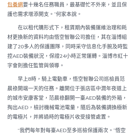
包養網
要十幾名任務職員，最基礎忙不外來，並且保
護也需求增添開支。”何家本說。
在以租代購形式下，租賃期內裝備運維治理和耗
材更換新的資料均由悟空智聯公司擔任，其在淄博組
建了20多人的保護團隊，同時采守信息化手腕及時監
控AED裝備狀況，保證24小時正常運轉。淄博市紅十
字會則擔任監管與領導。
早上8時，騎上電動車，悟空智聯公司巡檢員范
晨祿開端一天的任務。離開位于張店區中潤年夜道上
的城市安康客堂，范晨祿翻開一臺AED裝備的外箱，
掏出AED，檢討機械電池電量，隨后為裝備調換極新
的電極片，并將過時的電極片收受接管處置。
“我們每年對每臺AED至多巡檢保護兩次。”悟空