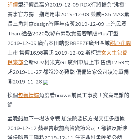
評價
型評價最高分2019-12-09 RDX行將擔負“沸雪”
賽事官方獨一指定用車2019-12-09 榮威RX5 MAX獲
長三角創意design智匯年夜獎2019-12-09 上汽民眾
Tharu途岳2020款發布兩款貴氣奢華版Plus車型
2019-12-09 廣汽本田皓影BREEZE廣州區域
甜心花園
上市 售價16.98萬起 2019-12-02 斯柯達
女大生包養
俱樂部
全新SUV柯米克GT廣州車展上市 售價12.59萬
起2019-11-27 都說冷冬難熬 偏偏這家公司凌冷單獨
開2019-11-26
換個
包養情婦
角度看huawei前員工事務！究竟是誰的
錯
孟晚船贏下一場法令戰 加法院要檢方提交更多證據
2019-12-12 蘋果告狀前高管變節公司，卻被反訴涉
嫌侵略員工隱私2019-12-11 任正非批孟晚船公然