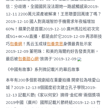
信：分歧適，全國國民沒法跟她一路感觸感染2019-
12-11 2200萬元資產被解凍！王思聰要回萬達了嗎？
2019-12-10 國人對高端智妙手機需求年夜幅增加
60%！蘋果仍是首選2019-12-10 廣州馬拉松初次完
成5G+4K+AI直播，都是由於它2019-12-09 再添新技
巧
包養網
！馬云玉成球
包養意思
身價最貴批示家
2019-12-09 董明珠：和美的海爾約好告發奧克斯，
最后被
包養甜心網
“放鴿子”2019-12-09
《中國有故事》系列微記載片的幕后故事
本年有200多個影視劇組在重慶拍攝 開麥拉為啥愛山
城？2019-12-13 8個國度初次建立孔子學院2019-
12-13 記載片節|《家以何安》摘得“金紅棉”兩個獎項
2019中國（廣州）國際記載片節終結2019-12-13 竹