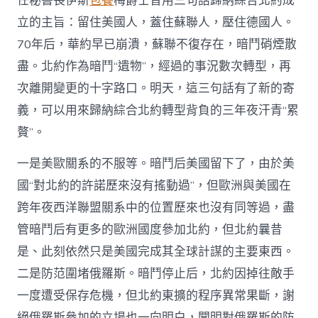
任秘書長伊斯
包養
梅爵士曾用三句話歸納綜合北約成
立的主旨：留住美國人，蓋住蘇聯人，壓住德國人。
70年后，華約早已崩潰，蘇聯不復存在，暗鬥硝煙散
盡。北約作為暗鬥“遺物”，經過的事況數次轉型，再
次離開變更的十字路口。明天，這三句話有了新的寄
義，可以用來歸納綜合北約轉型背負的三年夜汗青“累
贅”。
一是美歐關系的不服等。暗鬥后美國留下了，由於美
國“對北約的許諾歷來沒有搖動過”，但歐洲與美國在
跨年夜西洋聯盟關系中的位置歷來也沒有同等過，盡
管暗鬥后有更多的歐洲國度參加北約，但北約曩昔
是、此刻依然只是美國完成其全球計謀的主要東西。
二是防范圍堵俄羅斯。暗鬥停止后，北約因掉往敵手
一度遭受保存危機，但北約東擴的程序異常果斷，謝
絕俄羅斯參加的立場也一向明白，闡明對俄羅斯的防