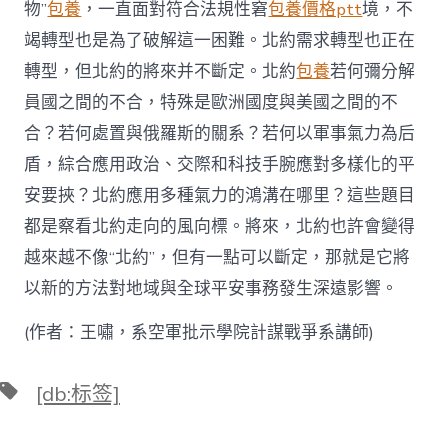
物”
包養
，一直面對符合法規性窘
包養價格ptt
境，不
竭轉型也是為了破解這一困難。北約需求轉型也正在
轉型，但北約的將來并不斷定。北約
包養
若何彌分解
員國之間的不合，特殊是歐洲國度與美國之間的不
合？若何處置與俄羅斯的關系？若何以軍事氣力為后
盾，綜合應用政治、交際和科技手腕應對多樣化的平
安要挾？北約應用多種氣力的鴻溝在哪里？這些題目
都是察看北約走向的風向標。將來，北約也許會變得
越來越不像“北約”，但有一點可以斷定，那就是它將
以新的方法對地域與全球平安事務發生深遠影響。
(作者：王嘯，系空軍批示學院計謀戰爭系講師)
標
[db:标签]
籤