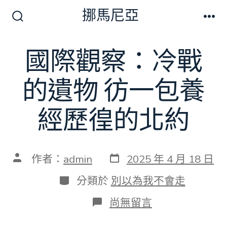
跳
挪馬尼亞
至
搜
選
尋
單
主
切
國際觀察：冷戰
要
換
開
內
關
的遺物 彷一包養
容
經歷徨的北約
發
文
作者：
admin
2025 年 4 月 18 日
表
章
日
作
分
分類於
別以為我不會走
期
者
類
在
尚無留言
〈國
際