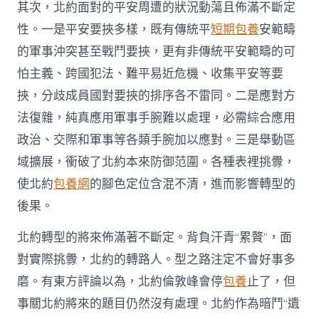
其次，北約面對的平安周遭的狀況動蕩且佈滿不斷定
性。一是平安要挾多樣，既有傳統平
短期包養
安範疇
的軍事沖突甚至戰鬥要挾，更有非傳統平安範疇的可
怕主義、跨國犯法、難平易近危機、收集平安等要
挾，分歧成員國對要挾的排序各不雷同。二是應對方
法復雜，純真應用軍事手腕難以處理，必需綜合應用
政治、交際和軍事等各類手腕加以應對。三是舉動區
域擴展，衝破了北約本來防御范圍。各種表裡挑釁，
使北約
包養網
的腳色定位含混不清，進而影響轉型的
後果。
北約轉型的將來佈滿著不斷定。背負汗青“累贅”，面
對實際挑釁，北約的轉路人。型之路注定不會好事多
磨。有東方評論以為，北約倫敦峰會停
包養
止了，但
事關北約將來的題目仍然沒有處理。北約作為暗鬥“遺