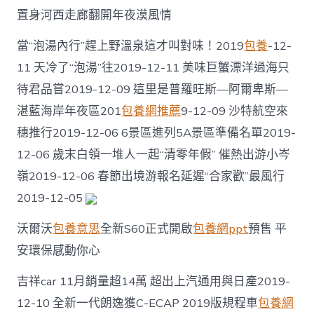
觀
置身河西走廊翻開年夜漠風情
察：
冷
當“泡湯內行”趕上野溫泉這才叫對味！2019
包養
-12-
戰
的
11 天冷了“泡湯”往2019-12-11 美味巨蟹漂洋過海只
遺
待君品嘗2019-12-09 這里是普羅旺斯—阿爾卑斯—
物
彷
湛藍海岸年夜區201
包養網推薦
9-12-09 沙特航空來
一
包
穗推行2019-12-06 6景區進列5A景區準備名單2019-
養
12-06 歲末白領一堆人一起“清零年假” 催熱出游小岑
經
歷
嶺2019-12-06 春節出境游報名延遲“合家歡”最風行
徨
2019-12-05
的
北
沃爾沃
包養意思
全新S60正式開啟
包養網ppt
預售 平
約〉
中
安環保感動你心
吉祥car 11月銷量超14萬 超出上汽通用與日產2019-
12-10 全新一代朗逸獲C-ECAP 2019版規程車
包養網