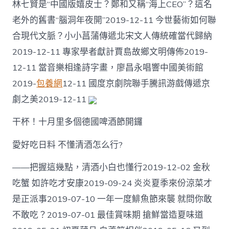
林七賢是“中國版嬉皮士？鄭和又稱“海上CEO”？這名
老外的舊書“腦洞年夜開”2019-12-11 今世藝術如何聯
合現代文脈？小小菖蒲傳遞北宋文人傳統確當代歸納
2019-12-11 專家學者獻計賈島故鄉文明傳佈2019-
12-11 當音樂相逢詩字畫，廖昌永唱響中國美術館
2019-
包養網
12-11 國度京劇院聯手騰訊游戲傳遞京
劇之美2019-12-11
干杯！十月里多個德國啤酒節開鑼
愛好吃日料 不懂清酒怎么行?
——把握這幾點，清酒小白也懂行2019-12-02 金秋
吃蟹 如許吃才安康2019-09-24 炎炎夏季來份涼菜才
是正派事2019-07-10 一年一度鯡魚節來襲 就問你敢
不敢吃？2019-07-01 最佳賞味期 搶鮮當造夏味道