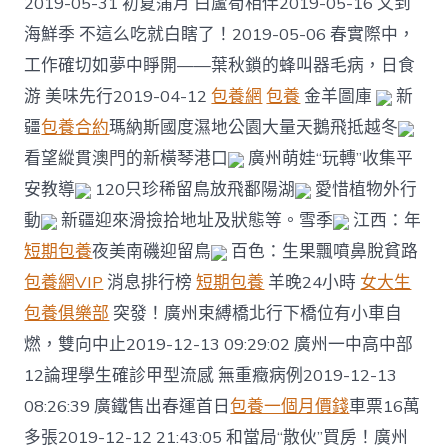
2019-05-31 初夏蒲月 白蘆筍相伴2019-05-16 又到
海鮮季 不這么吃就白瞎了！2019-05-06 春實際中，
工作確切如夢中睜開——葉秋鎖的蜂叫器毛病，日食
游 美味先行2019-04-12
包養網
包養
金羊圖庫
新
疆
包養合約
瑪納斯國度濕地公園大量天鵝飛抵越冬
看望縱貫澳門的新橫琴港口
廣州萌娃“玩轉”收集平
安教導
120只珍稀留鳥放飛鄱陽湖
愛惜植物外行
動
新疆迎來滑撿拾地址及狀態等。雪季
江西：年
短期包養
夜美南磯迎留鳥
百色：生果飄噴鼻脫貧路
包養網VIP
消息排行榜
短期包養
羊晚24小時
女大生
包養俱樂部
突發！廣州束縛橋北行下橋位有小車自
燃，雙向中止2019-12-13 09:29:02 廣州一中高中部
12論理學生確診甲型流感 無重癥病例2019-12-13
08:26:39 廣鐵售出春運首日
包養一個月價錢
車票16萬
多張2019-12-12 21:43:05 和當局“散伙”買房！廣州