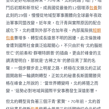
型以更好地順應將來。70年來，北約跨越了暗鬥、暗
鬥后初期和新世紀，成員國從最後的12個增添
包養
到
此刻的29個，慢慢從地域型軍事團體向全球最年夜政
治軍事同盟改變。近年來，在汗青與實際原因的配合
感化下，北約遭到外部不合加年夜、內部風險挑
短期
包養
釁增多、轉型成長遠景不明的困擾。此次倫敦峰
會遭到國際社會廣泛追蹤關心，不只由於有“北約腦逝
世亡”的前奏和“群嘲特朗普”的插曲，更由於峰會的主
調清楚明白，那就是“古稀之年”的節目黑了葉的名
聲，一個步驟步走上明星之路，終極在文娛北約正試
圖開啟新一輪調劑轉型，正如北約秘書長斯圖爾滕貝
格在峰會上所說的：“當世界轉變時，北約將隨之而
變。”這勢必對地域與國際平安事務發生深遠影響。
但北約轉型背負著三個汗青“累贅”。70年前，北約首