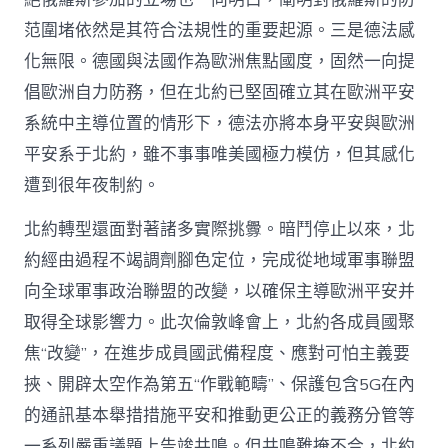
范圍堵依然是其符合法規性的重要起源。三是德法感
化無限。德國與法國作為歐洲焦點國度，固然一向提
倡歐洲自力防務，但在北約已堅固確立其在歐洲平安
系統中主導位置的情形下，德法亦將本身平安與歐洲
平安系于北約，雖不事事唯美國極力模仿，但其感化
遭到很年夜制約。
北約轉型還面對著諸多實際挑釁。暗鬥停止以來，北
約經由過程不竭調劑腳色定位，完成從地域軍事聯盟
向全球軍事政治聯盟的改變，以確保主導歐洲平安并
取得全球影響力。此次倫敦峰會上，北約各成員國聚
焦“改變”，在進步成員國武備程度、應對可怕主義要
挾、開辟太空作為第五“作戰範疇”、保護包含5G在內
的通訊基本舉措措施平安和推動更公正的義務分管等
一系列嚴重議題上告竣共鳴。但共鳴難掩不合，北約