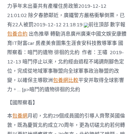
力爭年末出臺共有產權住房政策2019-12-12
21:01:02 除夕春節鄰近，廣鐵警方嚴格衝擊倒票，已
有22人被罰2019-12-12 21:18:19
前往頂部 數字報
包養合約
出色推舉 轉動消息廣州廣東中國文娛安康體
育IT財富car 房產美食圖集生涯食安科技教導軍事 國
際察看：暗鬥的遺物 徘徊的北約 作者：王嘯 2019-
12-13 暗鬥停止以來，北約經由過程不竭調劑腳色定
位，完成從地域軍事聯盟向全球軍事政治聯盟的改
變，以確保主導歐洲
包養網比較
平安并取得全球影響
力。… [p>暗鬥的遺物徘徊的北約
【國際察看】
本
包養網
月初，北約29個成員國的引導人齊聚英國倫
敦，既為慶賀北約成立70周年，更為切磋北約若何轉