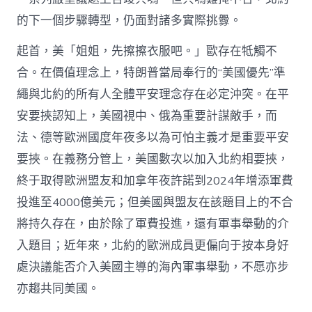
的下一個步驟轉型，仍面對諸多實際挑釁。
起首，美「姐姐，先擦擦衣服吧。」歐存在牴觸不
合。在價值理念上，特朗普當局奉行的“美國優先”準
繩與北約的所有人全體平安理念存在必定沖突。在平
安要挾認知上，美國視中、俄為重要計謀敵手，而
法、德等歐洲國度年夜多以為可怕主義才是重要平安
要挾。在義務分管上，美國數次以加入北約相要挾，
終于取得歐洲盟友和加拿年夜許諾到2024年增添軍費
投進至4000億美元；但美國與盟友在該題目上的不合
將持久存在，由於除了軍費投進，還有軍事舉動的介
入題目；近年來，北約的歐洲成員更偏向于按本身好
處決議能否介入美國主導的海內軍事舉動，不愿亦步
亦趨共同美國。