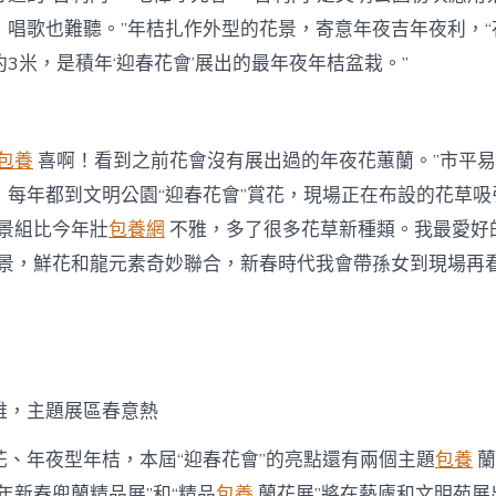
，唱歌也難聽。”年桔扎作外型的花景，寄意年夜吉年夜利，“
3米，是積年‘迎春花會’展出的最年夜年桔盆栽。”
包養
喜啊！看到之前花會沒有展出過的年夜花蕙蘭。”市平
，每年都到文明公園“迎春花會”賞花，現場正在布設的花草吸
會景組比今年壯
包養網
不雅，多了很多花草新種類。我最愛好
花景，鮮花和龍元素奇妙聯合，新春時代我會帶孫女到現場再看
雅，主題展區春意熱
花、年夜型年桔，本屆“迎春花會”的亮點還有兩個主題
包養
蘭
4年新春兜蘭精品展”和“精品
包養
蘭花展”將在藝廬和文明苑展