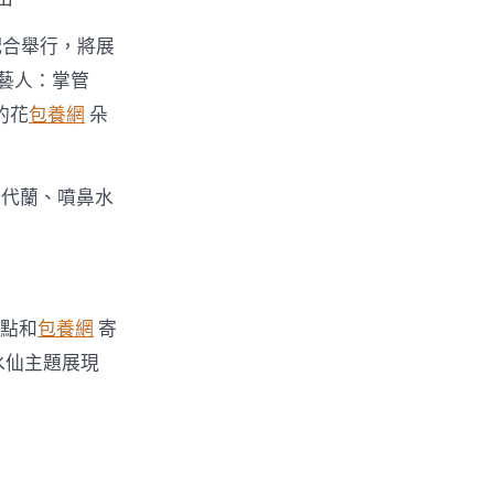
配合舉行，將展
藝人：掌管
的花
包養網
朵
萬代蘭、噴鼻水
特點和
包養網
寄
水仙主題展現