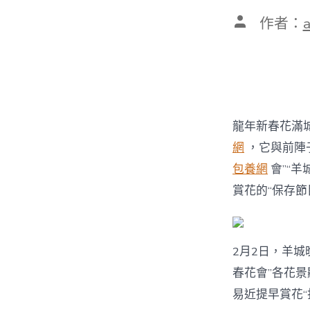
文
作者：
章
作
者
龍年新春花滿城
網
，它與前陣
包養網
會”“羊
賞花的“保存節
2月2日，羊
春花會”各花景
易近提早賞花“