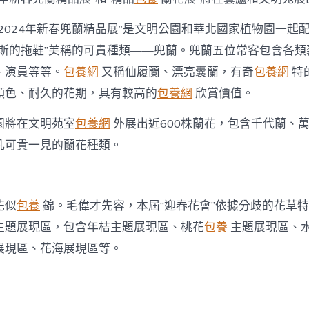
2024年新春兜蘭精品展”是文明公園和華北國家植物園一起
納斯的拖鞋”美稱的可貴種類——兜蘭。兜蘭五位常客包含各類
、演員等等。
包養網
又稱仙履蘭、漂亮囊蘭，有奇
包養網
特
顏色、耐久的花期，具有較高的
包養網
欣賞價值。
園將在文明苑室
包養網
外展出近600株蘭花，包含千代蘭、
凡可貴一見的蘭花種類。
花似
包養
錦。毛偉才先容，本屆“迎春花會”依據分歧的花草
主題展現區，包含年桔主題展現區、桃花
包養
主題展現區、
展現區、花海展現區等。