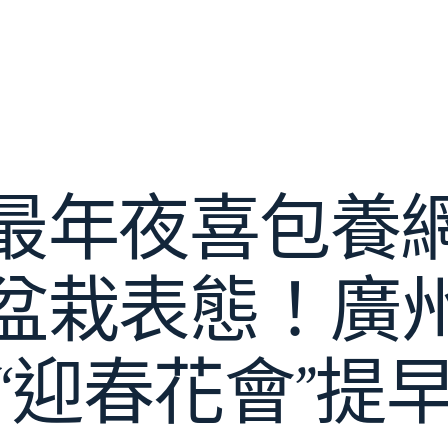
最年夜喜包養
盆栽表態！廣
“迎春花會”提