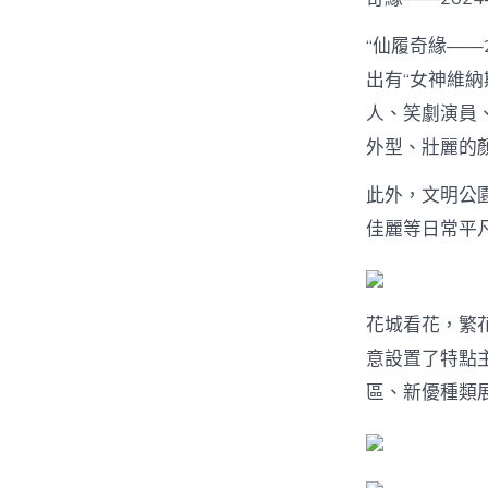
“仙履奇緣——
出有“女神維
人、笑劇演員
外型、壯麗的
此外，文明公
佳麗等日常平
花城看花，繁
意設置了特點
區、新優種類