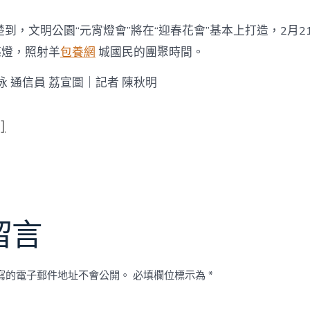
到，文明公園“元宵燈會”將在“迎春花會”基本上打造，2月2
亮燈，照射羊
包養網
城國民的團聚時間。
泳 通信員 荔宣圖｜記者 陳秋明
]
留言
寫的電子郵件地址不會公開。
必填欄位標示為
*