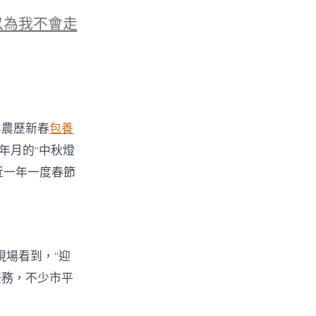
以為我不會走
年農歷新春
包養
0年月的“中秋燈
近一年一度春節
現場看到，“迎
務，不少市平