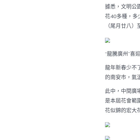
據悉，文明公園
花40多種，多
（尾月廿八）
“龍騰廣州”喜
龍年新春少不
的南安市，氣
此中，中間廣場
是本屆花會範圍
花似錦的宏大