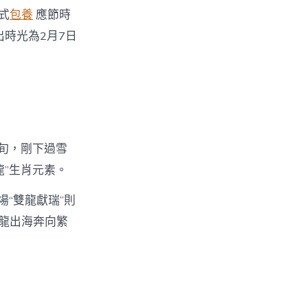
式
包養
應節時
出時光為2月7日
。
旬，剛下過雪
”生肖元素。
“雙龍獻瑞”則
雙龍出海奔向繁