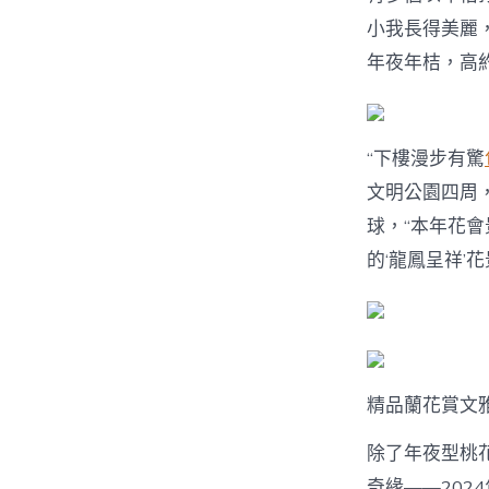
小我長得美麗
年夜年桔，高約
“下樓漫步有驚
文明公園四周
球，“本年花
的‘龍鳳呈祥’
精品蘭花賞文
除了年夜型桃
奇緣——202