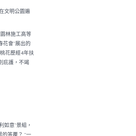
在文明公園遍
致園林施工高等
春花會”展出的
桃花歷經4年扶
別庇護，不竭
利如意”景組，
的答覆？ “一