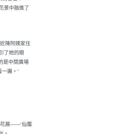
花景中融進了
易近陳阿姨家住
引了她的眼
的是中間廣場
一遍。”
花展——“仙履
出。