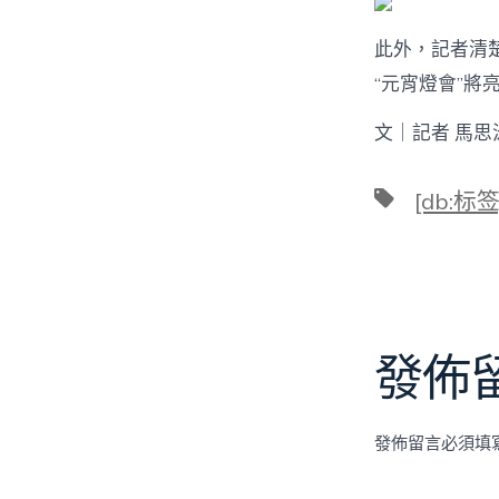
此外，記者清楚
“元宵燈會”將
文｜記者 馬思
標
[db:标签
籤
發佈
發佈留言必須填