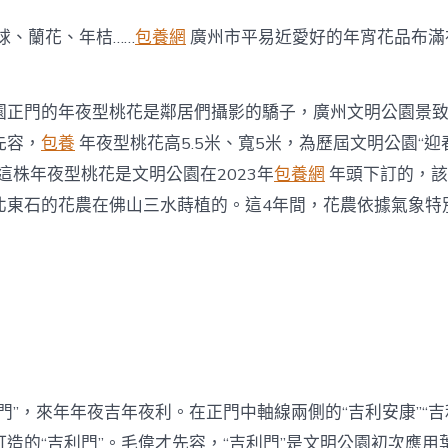
球、蘭花、年桔……
包養網
廣州市平易近愛好的年宵花品布滿
園正門的年夜型桃花是鄰居們攝影的驕子，廣州文明公園景
先容，
包養
年夜型桃花高5.5米、寬5米，為歷屆文明公園“迎
這株年夜型桃花是文明公園在2023年
包養網
年頭下訂的，該
北東石的花農在佛山三水蒔植的。這4年間，花農依據氣象特
門”，來年年夜吉年夜利。在正門中軸線兩側的“吉利安康”“吉
造的“吉利門”。毛偉才先容，“吉利門”是文明公園初次應用葉