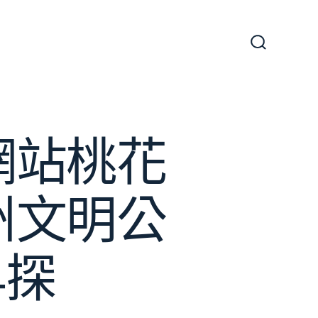
搜
尋
切
換
開
關
網站桃花
州文明公
早探