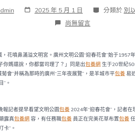
發
分
admin
2025 年 5 月 1 日
分類於
別
表
類
日
在
尚無留言
期
〈圖
集
｜
最
年
，花噴鼻滿溢文明宮。廣州文明公園“迎春花會”始于1957
夜
喜
子你媽還說，你都當司理了？」同是出
包養網
生于20世紀5
包
城菊會”并稱為那時的廣州“三年夜展覽”，是羊城市平
包養
易
養
網
目”。
站
桃
花
和
城晚報記者提早看望文明公園
包養
2024年“迎春花會”，記者在
年
桔
顯露真
包養網
容，有任務職
包養
員正在完美花草布置
包養
任
盆
打卡”。
栽