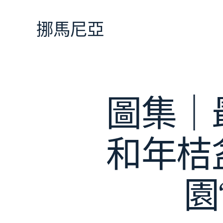
跳
至
挪馬尼亞
主
要
內
容
圖集｜
和年桔
園