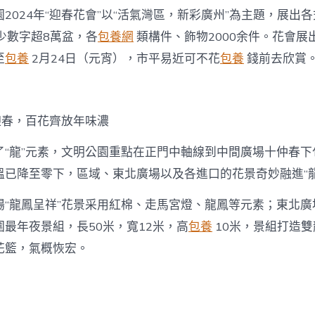
表
2024年“迎春花會”以“活氣灣區，新彩廣州”為主題，展出各
態！
廣
少數字超8萬盆，各
包養網
類構件、飾物2000余件。花會展
州
至
包養
2月24日（元宵），市平易近可不花
包養
錢前去欣賞
文
明
公
園
“迎
迎春，百花齊放年味濃
春
花
了“龍”元素，文明公園重點在正門中軸線到中間廣場十仲春下
會”
提
溫已降至零下，區域、東北廣場以及各進口的花景奇妙融進“龍
早
探〉
“龍鳳呈祥”花景采用紅棉、走馬宮燈、龍鳳等元素；東北廣場
中
最年夜景組，長50米，寬12米，高
包養
10米，景組打造
花籃，氣概恢宏。