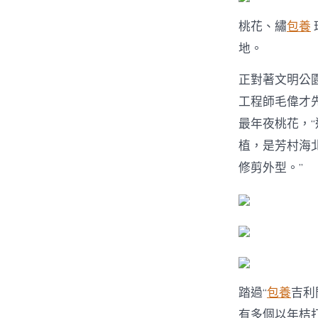
桃花、繡
包養
地。
正對著文明公
工程師毛偉才
最年夜桃花，“
植，是芳村海
修剪外型。”
踏過“
包養
吉利
有多個以年桔打