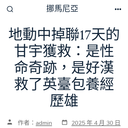
跳
挪馬尼亞
至
搜
選
尋
單
主
切
地動中掉聯17天的
要
換
開
內
關
甘宇獲救：是性
容
命奇跡，是好漢
救了英臺包養經
歷雄
發
文
作者：
admin
2025 年 4 月 30 日
表
章