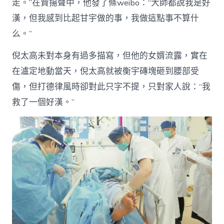
走。”在贊揚聲中，他發了條weibo：“大師都說我是好
漢，但我感到比起甘宇做的事，我做這點事不算什
么。”
倪太高未對本身有過多描寫，但他的女婿流露，實在
在瀘定地動當天，倪太高就被衡宇磚塊砸到腰部受
傷，但打德律風時卻對此只字不提，只對家人說：“我
救了一個好漢。”