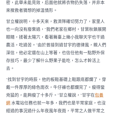
密，此舉未能見效，后面他就將衣物扔失落，并非本
來搜救者猜想的掉溫情形。
甘立權說明，十多天來，救濟隊確切努力了，家里人
也一向沒有廢棄過，“我們老家在鄉村，甘葉秋鎖展開
眼睛，揉著太陽穴，看著舞臺上幾小我聊天宇也干過
農活，吃過苦。”由於曾接到過甘宇的德律風，親人們
深信，他必定還在山上等著，也信任他有一點野外保
存技巧，最少了解什么野果子能吃，怎么才幹活上
去。
“找到甘宇的時辰，他的板鞋基礎上鞋跟底都爛了，穿
戴一件厚厚的綠色雨衣，牛仔褲也都爛完了。瘦得蠻
兇猛的，能夠瘦了十多斤。”甘立權說，“甘宇在
包養
網
水電站任務也就一年多，我們也是平常家庭，也沒
經過的事況過什么年夜風年夜雨，平常之人做平常之