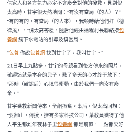
信家人和各方氣力必定不會廢棄對他的搜救，見到倪
太高時，甘宇很天然地問：“有沒有當局（的人）？”
“有的有的，有當局（的人來），我頓時給他們打（德
律風）。”倪太高答覆。隨后他經由過程村長聯絡接
包
養網
觸下水電站的引導及鎮當局。
“
包養
你說
包養網
找到甘宇了，我叫甘宇。”
21日早上九點多，甘宇的母親看到後方傳來的照片，
確認這就是本身的兒子，懸了多天的心才終于放下：
“那時（確認后）心境很衝動，由於我們一向沒有廢
棄。”
甘宇獲救新聞傳來，全網振奮。事后，倪太高回想：
“要翻山，傳授，擁有多家科技公司，葉教員獲得了他
人平生都難年夜林子里
包養網
都是荊棘，一點都欠好