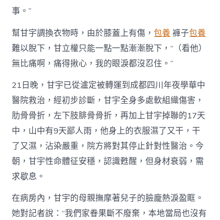
事。”
幫甘宇調換衣物時，由於膝蓋上有傷，
包養
褲子
包養
難以脫下，甘立權只能一點一點漸漸脫下，“（看他）
無比痛啊，痛得揪心，我的眼淚都沒忍住。”
21日晚，甘宇已從瀘定被轉運到成都四川年夜學華中
醫院救治，經初步診斷，甘宇全身多處軟組織傷害，
肋骨骨折，左下肢腓骨骨折，再加上甘宇掉聯的17天
中，山中有9天鄙人雨，他身上的衣服濕了又干，干
了又濕，沾染嚴重，院方將對其停止針對性醫治。今
朝，甘宇性命體征安穩，認識甦醒，但身材衰弱，需
求歇息。
在病房內，甘宇的母親撫摩著兒子的臉龐熱淚盈眶。
她對記者說：“我們家眷果斷不廢棄，本地當局也沒有