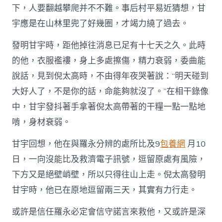
下，人要翻越攀爬并不不難。事后村平易近猜想，甘
宇應是在山林里兜了好幾圈，才竭力繞了過去。
發明甘宇時，距他掉往消息已足有十七天之久。此時
的他，衣服襤褸，身上多處擦傷，精力衰弱，委曲能
說話，見到倪太高時，不由得年夜哭著說：“明天碰到
大好人了，不是你的話，命能夠就沒了。”在相干錄像
中，甘宇發抖著手拿著倪太高帶著的干糧一點一點地
啃，身材衰弱。
甘宇回想，他在與羅永分辨的處所比及9
包養網
月10
日，一向沒能比及救濟電子訊號，逗留原處有風險，
下方又是絕壁峭壁，所以只得往山上走。倪太高發明
甘宇時，他已在原地逗留兩三天，其實有力行走。
或許是信任羅永必定會信守諾言來救他，又或許是深