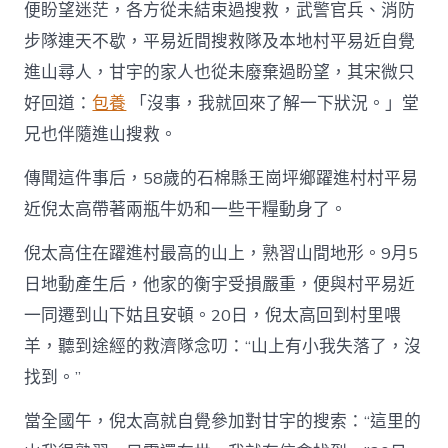
便盼望迷茫，各方從未結束過搜救，武警官兵、消防
步隊連天不歇，平易近間搜救隊及本地村平易近自覺
進山尋人，甘宇的家人也從未廢棄過盼望，其宋微只
好回道：
包養
「沒事，我就回來了解一下狀況。」堂
兄也伴隨進山搜救。
傳聞這件事后，58歲的石棉縣王崗坪鄉躍進村村平易
近倪太高帶著兩瓶牛奶和一些干糧動身了。
倪太高住在躍進村最高的山上，熟習山間地形。9月5
日地動產生后，他家的衡宇受損嚴重，便與村平易近
一同遷到山下姑且安頓。20日，倪太高回到村里喂
羊，聽到途經的救濟隊念叨：“山上有小我失落了，沒
找到。”
當全國午，倪太高就自覺參加對甘宇的搜索：“這里的