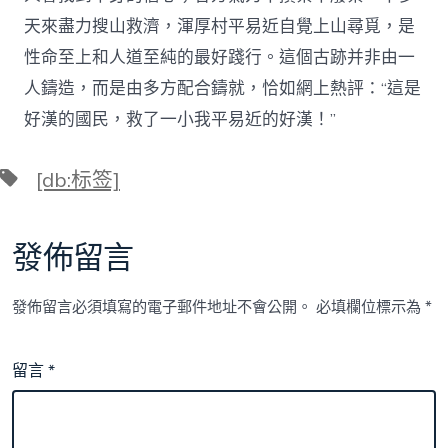
天來盡力搜山救濟，渾厚村平易近自覺上山尋覓，是
性命至上和人道至純的最好踐行。這個古跡并非由一
人鑄造，而是由多方配合鑄就，恰如網上熱評：“這是
好漢的國民，救了一小我平易近的好漢！”
標
[db:标签]
籤
發佈留言
發佈留言必須填寫的電子郵件地址不會公開。
必填欄位標示為
*
留言
*