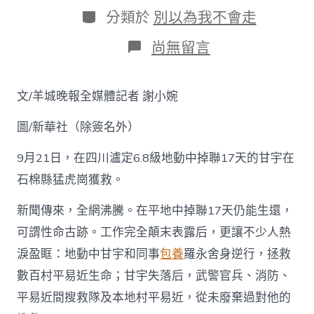
日
作
分
分類於
別以為我不會走
期
者
類
在
尚無留言
〈地
動
中
文/羊城晚報全媒體記者 謝小婉
掉
聯
圖/新華社（除簽名外）
17
天
的
9月21日，在四川瀘定6.8級地動中掉聯17天的甘宇在
甘
石棉縣猛虎崗獲救。
宇
獲
新聞傳來，全網沸騰。在平地中掉聯17天仍能生還，
救：
是
可謂性命古跡。工作完全顛末表露后，更讓不少人熱
性
淚盈眶：地動中甘宇和同事
包養
羅永舍身逆行，拯救
命
奇
數百村平易近生命；甘宇失落后，武警官兵、消防、
跡，
是
平易近間搜救隊及本地村平易近，從未廢棄過對他的
好