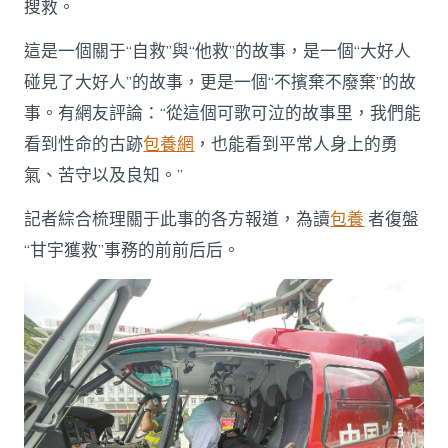
搜救。
漢
救
這是一個關于“自救”與“他救”的故事，是一個“大好人
了
英
碰見了大好人”的故事，更是一個“不擯棄不廢棄”的故
臺
事。有網友評論：“從這個可歌可泣的故事里，我們能
包
養
看到性命的古跡
包養網
，也能看到平常人身上的勇
經
氣、苦守以及良知。”
歷
雄〉
中
記者綜合梳理關于此事的各方報道，為讀
包養
者復盤
“甘宇獲救”事務的前前后后。