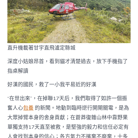
直升機載著甘宇直飛瀘定縣城
深度小姑娘昂首，看到貓才清楚過去，放下手機指了
指桌解讀
好漢的國民，救了一小我平易近的好漢
“在世出來”，在掉聯17天后，我們取得了如許一個振
奮人心
包養
的新聞。地動到臨時逆行開閘關電，是為
大眾掉臂本身的舍身貢獻；在蒼莽復雜山林中靠野果
單獨支持17天直至被救，是堅強的毅力和信任必定有
人會找到本身的信心；各方氣力不擯棄不廢棄，十多