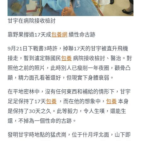
甘宇在病院接收檢討
靠野果撐過17天成
包養網
績性命古跡
9月21日下戰書3時許，掉聯17天的甘宇被直升飛機
接走，暫到瀘定縣國民
包養
病院接收檢討、醫治。對
照他之前的照片，此時別人已瘦削一年夜圈，顴骨凸
顯，精力面孔看著還好，但現實下身體衰弱。
在平地密林中，沒有任何東西和補給的情形下，甘宇
足足保持了17天
包養
，而在他的想象中，
包養
本身
是保持了30天之久。此等毅力，令人生嘆，還能生
還，不掉為一個性命的古跡。
發明甘宇時地點的猛虎崗，位于什月坪北面，山下即