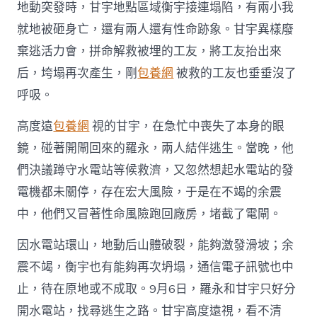
地動突發時，甘宇地點區域衡宇接連塌陷，有兩小我
就地被砸身亡，還有兩人還有性命跡象。甘宇異樣廢
棄逃活力會，拼命解救被埋的工友，將工友抬出來
后，垮塌再次產生，剛
包養網
被救的工友也垂垂沒了
呼吸。
高度遠
包養網
視的甘宇，在急忙中喪失了本身的眼
鏡，碰著開閘回來的羅永，兩人結伴逃生。當晚，他
們決議蹲守水電站等候救濟，又忽然想起水電站的發
電機都未關停，存在宏大風險，于是在不竭的余震
中，他們又冒著性命風險跑回廠房，堵截了電閘。
因水電站環山，地動后山體破裂，能夠激發滑坡；余
震不竭，衡宇也有能夠再次坍塌，通信電子訊號也中
止，待在原地或不成取。9月6日，羅永和甘宇只好分
開水電站，找尋逃生之路。甘宇高度遠視，看不清