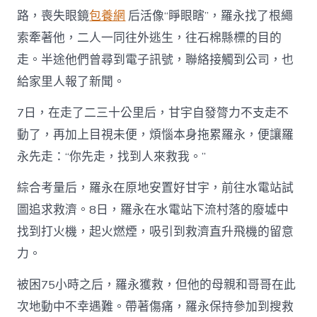
路，喪失眼鏡
包養網
后活像“睜眼瞎”，羅永找了根繩
索牽著他，二人一同往外逃生，往石棉縣標的目的
走。半途他們曾尋到電子訊號，聯絡接觸到公司，也
給家里人報了新聞。
7日，在走了二三十公里后，甘宇自發膂力不支走不
動了，再加上目視未便，煩惱本身拖累羅永，便讓羅
永先走：“你先走，找到人來救我。”
綜合考量后，羅永在原地安置好甘宇，前往水電站試
圖追求救濟。8日，羅永在水電站下流村落的廢墟中
找到打火機，起火燃煙，吸引到救濟直升飛機的留意
力。
被困75小時之后，羅永獲救，但他的母親和哥哥在此
次地動中不幸遇難。帶著傷痛，羅永保持參加到搜救