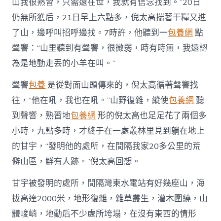
山我很熟習，只需還在世，我就有信念找到。”20日
仍無所獲后，21日早上六點多，倪太高揣著干糧又進
了山，邊呼叫招呼邊找。7時許，他聽到一
包養網
點
聲響：“山里聽到有聲響，很微弱，時有時無，我還認
為是地動走丟的小羊在叫。”
聲響
包養
是從對面山頭傳來的，倪太高循著聲響找
往，“他在吼，我也在吼。”山野復雜，縱使
包養網
聽
到聲響，熟習地
包養網
形的倪太高也足足花了兩個多
小時，九點多時，才終于在一處叢林里見到躺在地上
的甘宇，“發明他的處所，在間隔我家20多公里的荒
僻山區，鮮有人跡。”倪太高回想。
甘宇被發明的處所，間隔灣東水電站有好幾座山，海
拔高達2000米，地形復雜，雜草叢生，灌木圍繞，山
體峻峭，地動后不少處所垮塌，在沒有東西的情形