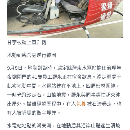
甘宇被運上直升機
地動到臨舍身逆行被困
9月5日，地動到臨時，瀘定縣灣東水電站擔任治理年
夜壩閘門的41歲員工羅永正在宿舍歇息。瀘定縣處于
此次地動中間，水電站建在平地上，四周密林圍繞，
一時光飛沙走石，山搖地震，羅永與同事趕忙起來沖
出屋外。撤離經過歷程中，有人
包養
被石流卷走，也
有人被坍塌的衡宇埋葬。
水電站地點的灣東河，在地動后其沿岸山體產生滑坡