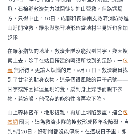
飛，石棉縣救濟氣力試圖徒步進山營救，但路遇塌
方，只得中止。10日，成都和德陽兩支救濟消防隊進
山睜開搜救，羅永與熟習地形確當地村平易近也參加
步隊。
在羅永指認的地址，救濟步隊沒能找到甘宇。幾天搜
索上去，除了在姑且搭建的呵護所找到的足跡，一
包
養
無所得。更讓人煩惱的是，9月11日，救濟職員找
到了甘宇的貼身衣物，這是個很風險的電子訊號——
甘宇或許因掉溫呈現幻覺，感到身上燥熱而脫下衣
物，若這般，他保存的能夠性將再次下降。
山上森林密布，地形復雜，再加上塌陷嚴重，連全
包
養網
國雨，這為救濟步隊的搜救形成極年夜障礙，直
到9月20日，好新聞都沒能傳來。在這段日子里，即