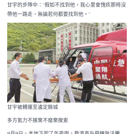
甘宇的步隊中：“假如不找到他，我心里會愧疚那時沒
帶他一路走，無論若何都要找到他。”
甘宇被轉運至瀘定縣城
多方氣力不擯棄不廢棄搜索
9月9日，本地下起了年夜雨，救濟直升飛機無法騰