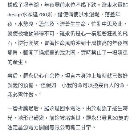
構成了堰塞湖，年夜壩前水位不竭下跌。灣東水電站
design水頭達780米，借使倘使洪水漫堤，落差年
夜，水勢兇，恐危及下流蒼生生命。忙亂中思及此，
縱使被地動嚇得不可，羅永仍是心一橫迎著狂亂的飛
石，逆行爬坡，冒著性命風險沖到十層樓高的年夜壩
壩肩，翻開了操縱臺的泄洪閘，實時禁止了一場隱患
的產生。
事后，羅永仍心有余悸，坦言本身沖上坡時就已做好
就義的預備，“但假如一小我的命可以換幾百人的命，
我必需往做。”
一番折騰過后，羅永退回水電站，由於耽誤了逃生時
光，地形已轉變，前途被堵逝世，羅永只尋見28歲的
瀘定昌源電力開闢無限公司職工甘宇。