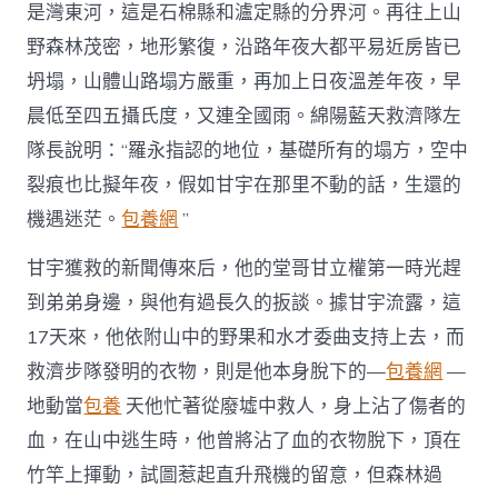
是灣東河，這是石棉縣和瀘定縣的分界河。再往上山
野森林茂密，地形繁復，沿路年夜大都平易近房皆已
坍塌，山體山路塌方嚴重，再加上日夜溫差年夜，早
晨低至四五攝氏度，又連全國雨。綿陽藍天救濟隊左
隊長說明：“羅永指認的地位，基礎所有的塌方，空中
裂痕也比擬年夜，假如甘宇在那里不動的話，生還的
機遇迷茫。
包養網
”
甘宇獲救的新聞傳來后，他的堂哥甘立權第一時光趕
到弟弟身邊，與他有過長久的扳談。據甘宇流露，這
17天來，他依附山中的野果和水才委曲支持上去，而
救濟步隊發明的衣物，則是他本身脫下的—
包養網
—
地動當
包養
天他忙著從廢墟中救人，身上沾了傷者的
血，在山中逃生時，他曾將沾了血的衣物脫下，頂在
竹竿上揮動，試圖惹起直升飛機的留意，但森林過