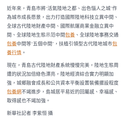
之
城
近年來，青島市將“活氣陸地之都、出色惱人之城”作
_
中
為城市成長愿景，出力打造國際陸地科技立異中間、
國
全球古代陸地財產中間、國際航運商業金融立異中
網〉
中
間、全球陸地生態示范中間
包養
、全球陸地事務交通
包養
中間等“五個中間”，扶植引領型古代陸地城市
包
養行情
。
現在，青島古代陸地財產系統慢慢完美，陸地生態周
遭的狀況加倍綠色漂亮，陸地經濟綜合實力明顯加
強，城鄉融會成長和公共資本平衡設置裝備擺設程度
包養網
不竭進步，島城居平易近的回屬感、幸福感、
取得感也不竭加強。
新華社記者 李紫恒 攝