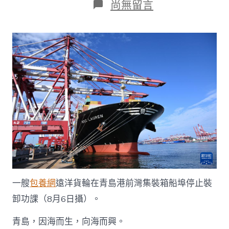
在
尚無留言
〈城
市
巡
禮
丨
青
島：
活
氣
陸
地
之
查
包
養
網
都
一艘
包養網
遠洋貨輪在青島港前灣集裝箱船埠停止裝
出
色
卸功課（8月6日攝）。
惱
人
青島，因海而生，向海而興。