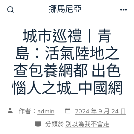
跳
挪馬尼亞
至
搜
選
尋
單
主
切
城市巡禮丨青
要
換
開
內
關
島：活氣陸地之
容
查包養網都 出色
惱人之城_中國網
發
文
作者：
admin
2024 年 9 月 24 日
表
章
日
作
分
分類於
別以為我不會走
期
者
類