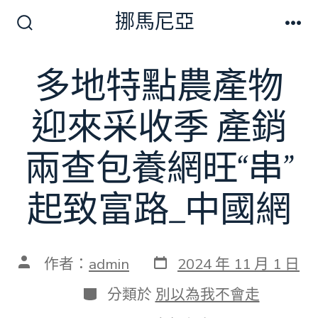
跳
挪馬尼亞
至
搜
選
尋
單
主
切
多地特點農產物
要
換
開
內
關
迎來采收季 產銷
容
兩查包養網旺“串”
起致富路_中國網
發
文
作者：
admin
2024 年 11 月 1 日
表
章
日
作
分
分類於
別以為我不會走
期
者
類