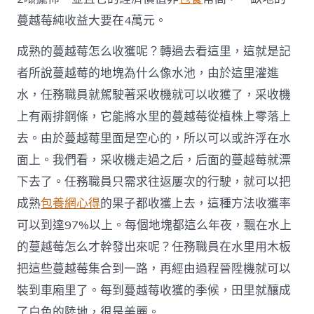
起
致
蔓越莓純收益大要在4萬元。
富
路
成熟的蔓越莓怎么收獲呢？轉過去看這里，這就是記
_
中
者所說蔓越莓的地塊為什么像水池，由於這里灌進
國
水，任務職員就駕駛著采收機就可以收獲了，采收機
網〉
中
上有兩排鋼條，它能將水里的蔓越莓從植株上零落上
去。由於蔓越莓里面是空心的，所以可以或許浮在水
面上。我們看，采收機走過之后，后面的蔓越莓就漂
下去了。任務職員只需求往返屢次的行駛，就可以把
成熟
包養網心得
的果子都收獲上去，這種方法收獲率
可以到達97%以上。每個地塊都這么年夜，飄在水上
的蔓越莓怎么才幹發出來呢？任務職員在水里用木板
把這些蔓越莓集合到一路，再經由過程晉陞機就可以
裝到車廂里了。每到蔓越莓收獲的季候，田里就釀成
了白色的陸地，很是美麗。