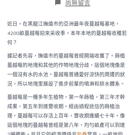
在
尚無留言
〈多
地
特
近日，在黑龍江撫遠市的亞洲最年夜蔓越莓基地，
點
農
4200畝蔓越莓迎來采收季。本年本地的蔓越莓收穫若
產
何？
物
迎
據記者先容，撫遠市的蔓越莓曾經開端收獲了。蒔植
來
采
蔓越莓的地塊和其他的作物地塊分歧，這個地塊像是
收
季
一個沒有水的水池。蔓越莓普通愛好涼快的周遭的狀
產
況，所以地塊里展設了進步前輩的噴淋和排水體系。
銷
兩
蔓越莓是一種多年生植物，第一年蒔植，第三年才幹
查
包
成果，第五年到達豐收期。經由過程迷信的蒔植治
養
理，蔓越莓可以存活上百年，豐收期連續七十年。像
網
旺
這個地塊的蔓越莓曾經是第八年，均勻畝產可以到達
“串”
2噸擺佈。並且它的經濟價值非
包養
常高，一畝地的