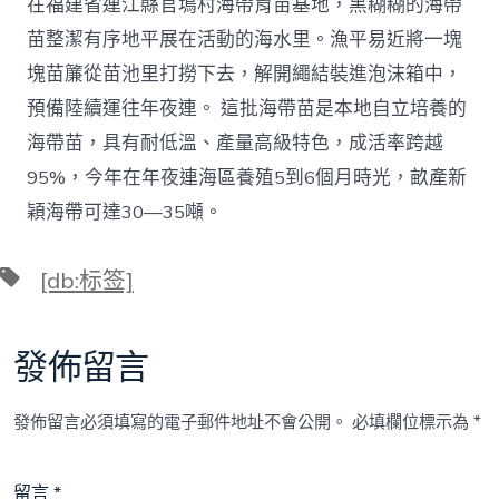
在福建省連江縣官塢村海帶育苗基地，黑糊糊的海帶
苗整潔有序地平展在活動的海水里。漁平易近將一塊
塊苗簾從苗池里打撈下去，解開繩結裝進泡沫箱中，
預備陸續運往年夜連。 這批海帶苗是本地自立培養的
海帶苗，具有耐低溫、產量高級特色，成活率跨越
95%，今年在年夜連海區養殖5到6個月時光，畝產新
穎海帶可達30—35噸。
標
[db:标签]
籤
發佈留言
發佈留言必須填寫的電子郵件地址不會公開。
必填欄位標示為
*
留言
*