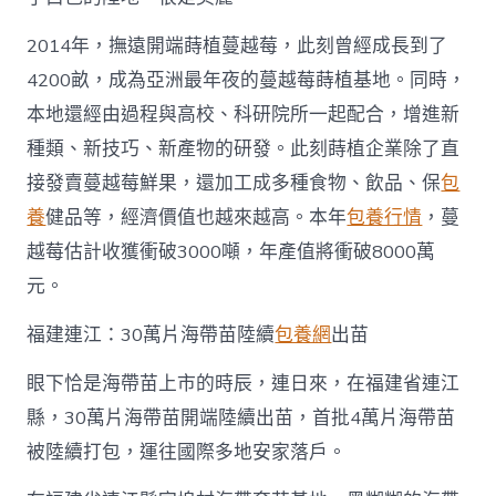
2014年，撫遠開端蒔植蔓越莓，此刻曾經成長到了
4200畝，成為亞洲最年夜的蔓越莓蒔植基地。同時，
本地還經由過程與高校、科研院所一起配合，增進新
種類、新技巧、新產物的研發。此刻蒔植企業除了直
接發賣蔓越莓鮮果，還加工成多種食物、飲品、保
包
養
健品等，經濟價值也越來越高。本年
包養行情
，蔓
越莓估計收獲衝破3000噸，年產值將衝破8000萬
元。
福建連江：30萬片海帶苗陸續
包養網
出苗
眼下恰是海帶苗上市的時辰，連日來，在福建省連江
縣，30萬片海帶苗開端陸續出苗，首批4萬片海帶苗
被陸續打包，運往國際多地安家落戶。