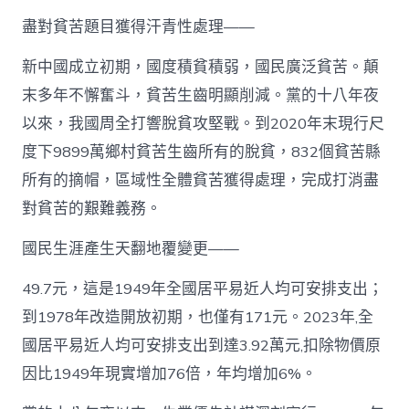
盡對貧苦題目獲得汗青性處理——
新中國成立初期，國度積貧積弱，國民廣泛貧苦。顛
末多年不懈奮斗，貧苦生齒明顯削減。黨的十八年夜
以來，我國周全打響脫貧攻堅戰。到2020年末現行尺
度下9899萬鄉村貧苦生齒所有的脫貧，832個貧苦縣
所有的摘帽，區域性全體貧苦獲得處理，完成打消盡
對貧苦的艱難義務。
國民生涯產生天翻地覆變更——
49.7元，這是1949年全國居平易近人均可安排支出；
到1978年改造開放初期，也僅有171元。2023年,全
國居平易近人均可安排支出到達3.92萬元,扣除物價原
因比1949年現實增加76倍，年均增加6%。