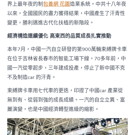
界上最年夜的制
包養網 花圃
造業系統。中共十八年夜
以來，全國國民的盡力獲得結果，中國產生了汗青性
變更，勝利邁進古代化扶植的新階段。
經濟構造連續優化 高東西的品質成長扎實推動
本年7月，中國一汽自立研發的第900萬輛束縛牌卡車
在位于吉林省長春市的智能工場下線。70多年前，中
國一汽從零起步，三年建成投產，停止了新中國不克
不及制造car 的汗青。
束縛牌卡車用七代車的更迭，印證了中國car 產業從
無到有、從弱到強的成長成績。一汽的自立立異、富
麗演變，也是中國經濟轉型進級的縮影。