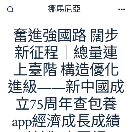
跳
挪馬尼亞
至
搜
選
尋
單
主
切
奮進強國路 闊步
要
換
開
內
關
新征程｜總量連
容
上臺階 構造優化
進級——新中國成
立75周年查包養
app經濟成長成績