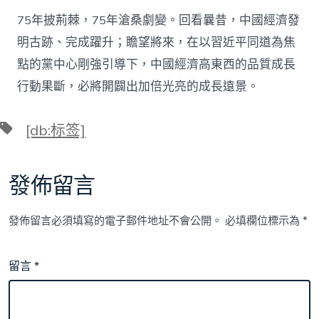
75年披荊棘，75年滄桑劇變。回看曩昔，中國經濟發
明古跡、完成躍升；瞻望將來，在以習近平同道為焦
點的黨中心剛強引導下，中國經濟高東西的品質成長
行動果斷，必將開闢出加倍光亮的成長遠景。
標
[db:标签]
籤
發佈留言
發佈留言必須填寫的電子郵件地址不會公開。
必填欄位標示為
*
留言
*