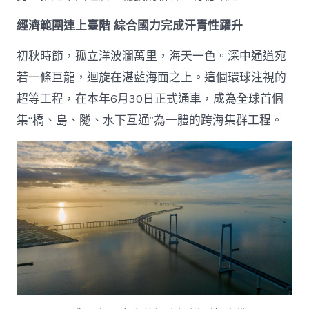
app
經
經濟範圍連上臺階 綜合國力完成汗青性躍升
濟
成
初秋時節，孤立洋波瀾萬里，海天一色。深中通道宛
長
成
若一條巨龍，迴旋在湛藍海面之上。這個環球注視的
績
超等工程，在本年6月30日正式通車，成為全球首個
綜
述
集“橋、島、隧、水下互通”為一體的跨海集群工程。
_
中
國
網〉
中