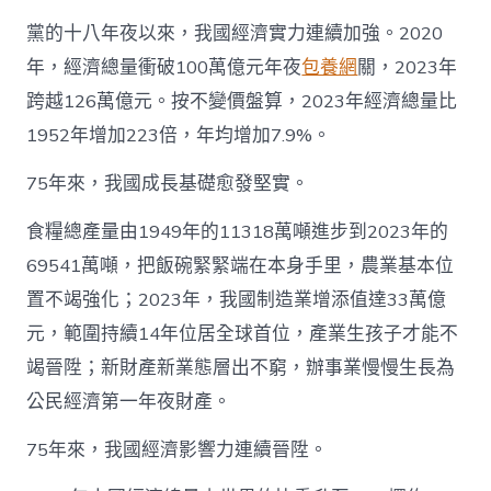
黨的十八年夜以來，我國經濟實力連續加強。2020
年，經濟總量衝破100萬億元年夜
包養網
關，2023年
跨越126萬億元。按不變價盤算，2023年經濟總量比
1952年增加223倍，年均增加7.9%。
75年來，我國成長基礎愈發堅實。
食糧總產量由1949年的11318萬噸進步到2023年的
69541萬噸，把飯碗緊緊端在本身手里，農業基本位
置不竭強化；2023年，我國制造業增添值達33萬億
元，範圍持續14年位居全球首位，產業生孩子才能不
竭晉陞；新財產新業態層出不窮，辦事業慢慢生長為
公民經濟第一年夜財產。
75年來，我國經濟影響力連續晉陞。