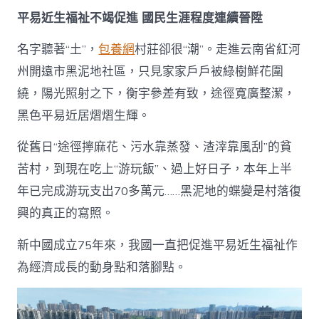
平易近生福祉不竭促進 國民生涯程度連續晉陞
名字聽著“土”，
包養網
村莊卻很“潮”。走進云南省紅河
州開遠市黑泥地社區，只見家家戶戶被綠樹鮮花圍
繞，陽光照射之下，衡宇參差有致，途徑寬廣整潔，
黑色平易近居熠熠生輝。
從舊日“途徑擰麻花、污水靠蒸發、渣滓靠風刮”的貧
苦村，到現在吃上“游玩飯”、過上好日子，本年上半
年已完成游玩支出70多萬元……黑泥地的蝶變是村落復
興的真正的寫照。
新中國成立75年來，我國一直把促進平易近生福祉作
為經濟成長的動身點和落腳點。