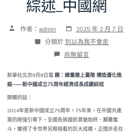
綜述_中國網
發
文
作者：
admin
2025 年 2 月 7 日
表
章
日
作
分
分類於
別以為我不會走
期
者
類
在
尚無留言
〈奮
進
強
新華社北京9月8日電
題：總量連上臺階 構造優化進
國
路
級——新中國成立75周年經濟成長成績綜述
闊
步
開欄的話：
新
征
2024年是新中國成立75周年。75年來，在中國共產
程
｜
黨的剛強引導下，全國各族國民貫徹始終、艱難奮
總
斗，獲得了令世界另眼相看的巨大成績，正闊步走在
量