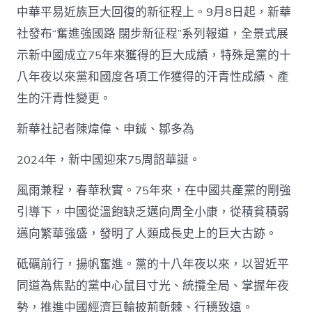
連
中華平易近族巨大回復的新征程上。9月8日起，新華
上
社發布“奮進強國路 闊步新征程”系列報道，全景式展
臺
階
示新中國成立75年來獲得的巨大成績，特殊是黨的十
構
八年夜以來黨和國度各項工作獲得的汗青性成績、產
造
優
生的汗青性變更。
化
進
新華社記者陳煒偉、申鋮、鄒多為
級
——
2024年，新中國迎來75周韶華誕。
新
中
國
風雨兼程，春華秋實。75年來，在中國共產黨的剛強
成
引導下，中國從溫飽缺乏邁向周全小康，從積貧積弱
立
75
邁向繁華強盛，發明了人類成長史上的巨大古跡。
周
年
砥礪前行，揚帆奮進。黨的十八年夜以來，以習近平
查
同道為焦點的黨中心鼠目寸光、統攬全局、掌握年夜
包
養
勢，推進中國經濟巨輪披荊斬棘、行穩致遠。