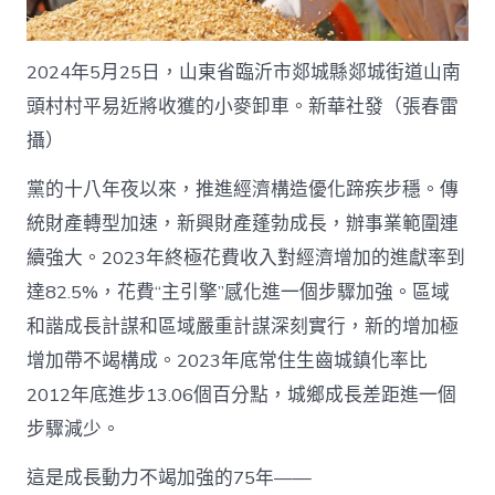
2024年5月25日，山東省臨沂市郯城縣郯城街道山南
頭村村平易近將收獲的小麥卸車。新華社發（張春雷
攝）
黨的十八年夜以來，推進經濟構造優化蹄疾步穩。傳
統財產轉型加速，新興財產蓬勃成長，辦事業範圍連
續強大。2023年終極花費收入對經濟增加的進獻率到
達82.5%，花費“主引擎”感化進一個步驟加強。區域
和諧成長計謀和區域嚴重計謀深刻實行，新的增加極
增加帶不竭構成。2023年底常住生齒城鎮化率比
2012年底進步13.06個百分點，城鄉成長差距進一個
步驟減少。
這是成長動力不竭加強的75年——