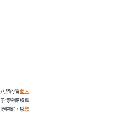
臘八節的習
個人
孔子博物館將繼
子博物館，感
聚