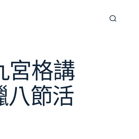
搜
尋
切
換
開
關
九宮格講
臘八節活