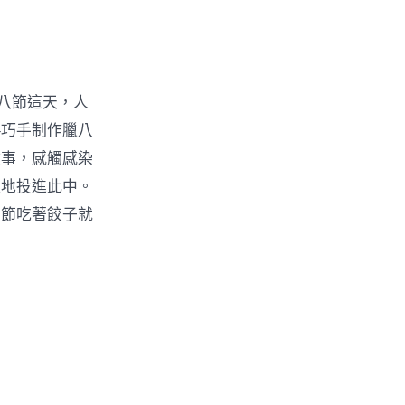
八節這天，人
—巧手制作臘八
故事，感觸感染
注地投進此中。
年節吃著餃子就