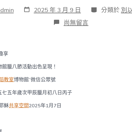
發
分
admin
2025 年 3 月 9 日
分類於
別
表
類
日
在
尚無留言
期
〈孔
博
年
俗
臘
趣享
八
趣
物館臘八節活動出色呈現！
享
找
蹈教室
博物館”微信公眾號
九
宮
格
五七五年歲次甲辰臘月初八日丙子
講
座
耶穌
共享空間
2025年1月7日
——
看
孔
子
年