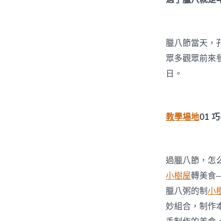
臘八節當天，
眾多觀眾前來
日。
教學場地
01
巧
過臘八節，怎
小樹屋
轉美食
臘八粥的制
小
妙組合，制作