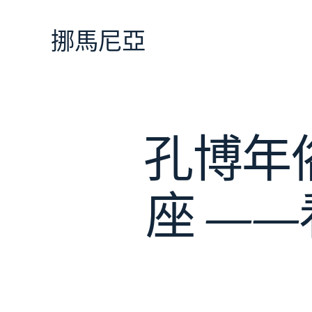
跳
至
挪馬尼亞
主
要
內
容
孔博年
座 —