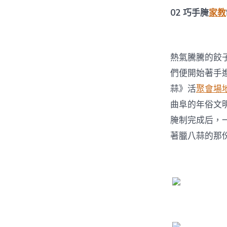
02
巧手腌
家教
熱氣騰騰的餃
們便開始著手
蒜》活
聚會場
曲阜的年俗文
腌制完成后，
著臘八蒜的那