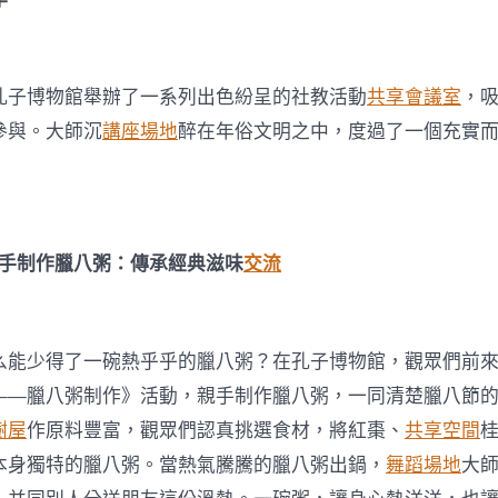
博
物
館
臘
八
孔子博物館舉辦了一系列出色紛呈的社教活動
共享會議室
，
節
參與。大師沉
講座場地
醉在年俗文明之中，度過了一個充實
活
動
出
色
呈
現！〉
手制作臘八粥：傳承經典滋味
交流
中
么能少得了一碗熱乎乎的臘八粥？在孔子博物館，觀眾們前
——臘八粥制作》活動，親手制作臘八粥，一同清楚臘八節
樹屋
作原料豐富，觀眾們認真挑選食材，將紅棗、
共享空間
本身獨特的臘八粥。當熱氣騰騰的臘八粥出鍋，
舞蹈場地
大