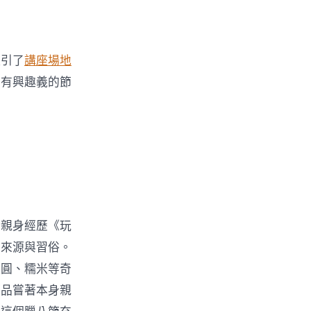
吸引了
講座場地
而有興趣義的節
來親身經歷《玩
的來源與習俗。
桂圓、糯米等奇
師品嘗著本身親