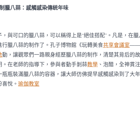
制臘八蒜：感觸感染傳統年味
子，與可口的臘八蒜，可以稱得上是“絕佳搭配”。凡是，在臘
進行臘八蒜的制作了。孔子博物館《玩轉美食
共享會議室
—
地
動，讓觀眾們一路親身經歷臘八蒜的制作，清楚其背后的
明。在老師的指導下，參與者動手剝蒜
教學
、泡醋，全神貫
一瓶瓶裝滿臘八蒜的容器，讓大師仿佛提早感觸感染到了大
份喜悅。
瑜伽教室