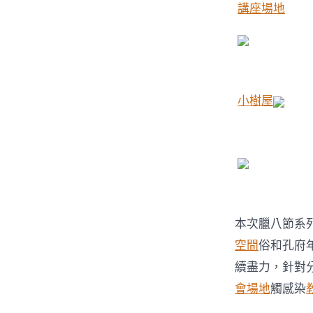
講座場地
小樹屋
本次臘八節系
空間
俗和孔府
續盡力，針對
會場地
觸感染