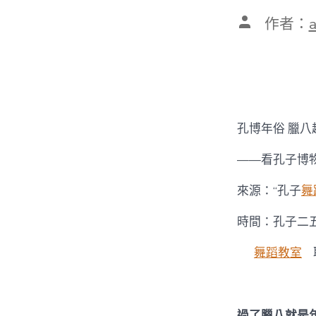
文
作者：
章
作
者
孔博年俗 臘八
——看孔子博
來源：“孔子
舞
時間：孔子二
舞蹈教室
過了臘八就是