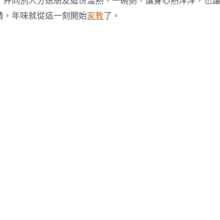
，并同別人分送朋友這份溫熱。一碗粥，讓身心熱洋洋，也
情，年味就從這一刻開始
家教
了。