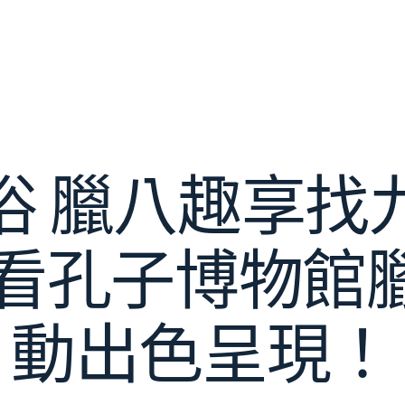
俗 臘八趣享找
—看孔子博物館
動出色呈現！