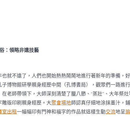
俗：領略非遺技藝
年也就不遠了，人們也開始熱熱鬧鬧地進行著新年的準備，好比
孔子博物館研學親身經歷中間（孔博書局），觀眾們一路進
，在老師帶領下，大師深刻清楚了臘八節、“蒸壯”、大年祭灶
字雕版印刷親身經歷。大
聚會場地
師認真仔細地涂抹墨汁，
議室出租
一幅幅印有門神和福字的作品就這樣生動
交流
地呈