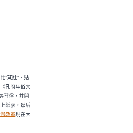
“蒸壯”、貼
行《孔府年俗文
等習俗，并開
鋪上紙張，然后
瑜伽教室
現在大