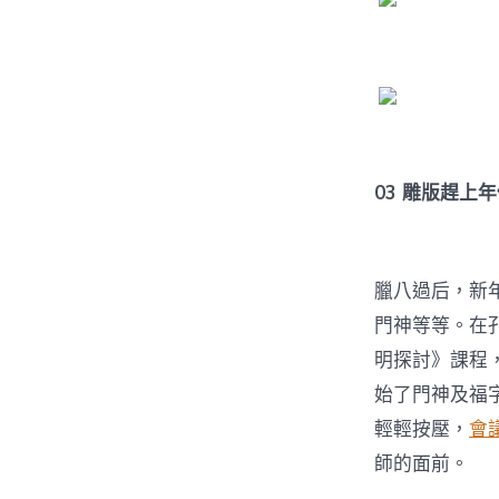
03
雕版趕上年
臘八過后，新
門神等等。在
明探討》課程
始了門神及福
輕輕按壓，
會
師的面前。