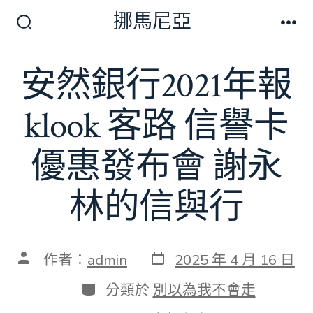
跳
挪馬尼亞
至
搜
選
尋
單
主
切
安然銀行2021年報
要
換
開
內
關
klook 客路 信譽卡
容
優惠發布會 謝永
林的信與行
發
文
作者：
admin
2025 年 4 月 16 日
表
章
日
作
分
分類於
別以為我不會走
期
者
類