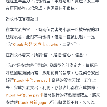
過程五年盡力，批發轉型、事跡增加、資產平安三年
夜原因終獲市場承認，也更覺任重道遠。
謝永林在答覆題目
在本次發布會上，有兩個要害詞小貓一路被宋微的羽
絨服裹著，此刻不再發抖，但還一直被說起，一是
“信”
Klook 永豐 大戶卡 dawho
，二是“行”。
在謝永林看來，所謂“信”，是指“信心、信念”。
“信心”是安然銀行果斷批發轉型的計謀定力。這既是
呼應國度擴展內需、激勵花費的請求，也是契合安然
銀行
Klook 中信line pay卡
奇特的資本天賦，五年上
去，完成批發支出、利潤、存款占比都在六成擺佈，
Klook 中信line pay卡
批發銀行的特點慢慢確立，將來
安然銀
Klook 台新gogo卡
行仍將果斷不移、久久為