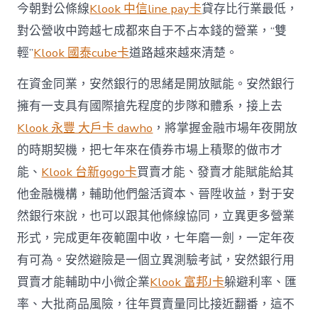
今朝對公條線
Klook 中信line pay卡
貸存比行業最低，
對公營收中跨越七成都來自于不占本錢的營業，“雙
輕”
Klook 國泰cube卡
道路越來越來清楚。
在資金同業，安然銀行的思緒是開放賦能。安然銀行
擁有一支具有國際搶先程度的步隊和體系，接上去
Klook 永豐 大戶卡 dawho
，將掌握金融市場年夜開放
的時期契機，把七年來在債券市場上積聚的做市才
能、
Klook 台新gogo卡
買賣才能、發賣才能賦能給其
他金融機構，輔助他們盤活資本、晉陞收益，對于安
然銀行來說，也可以跟其他條線協同，立異更多營業
形式，完成更年夜範圍中收，七年磨一劍，一定年夜
有可為。安然避險是一個立異測驗考試，安然銀行用
買賣才能輔助中小微企業
Klook 富邦J卡
躲避利率、匯
率、大批商品風險，往年買賣量同比接近翻番，這不