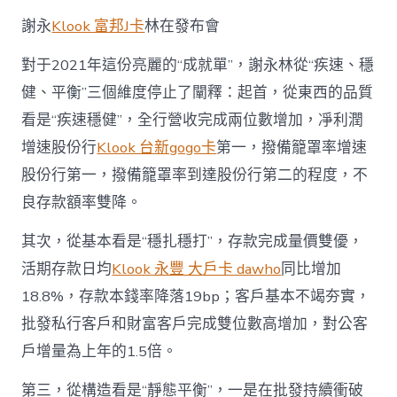
的
信
謝永
Klook 富邦J卡
林在發布會
與
行〉
對于2021年這份亮麗的“成就單”，謝永林從“疾速、穩
中
健、平衡”三個維度停止了闡釋：起首，從東西的品質
看是“疾速穩健”，全行營收完成兩位數增加，凈利潤
增速股份行
Klook 台新gogo卡
第一，撥備籠罩率增速
股份行第一，撥備籠罩率到達股份行第二的程度，不
良存款額率雙降。
其次，從基本看是“穩扎穩打”，存款完成量價雙優，
活期存款日均
Klook 永豐 大戶卡 dawho
同比增加
18.8%，存款本錢率降落19bp；客戶基本不竭夯實，
批發私行客戶和財富客戶完成雙位數高增加，對公客
戶增量為上年的1.5倍。
第三，從構造看是“靜態平衡”，一是在批發持續衝破