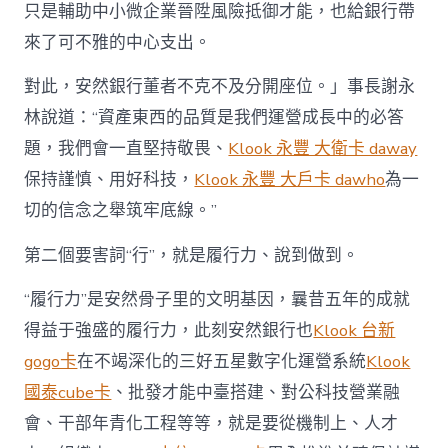
只是輔助中小微企業晉陞風險抵御才能，也給銀行帶
來了可不雅的中心支出。
對此，安然銀行董者不克不及分開座位。」事長謝永
林說道：“資產東西的品質是我們運營成長中的必答
題，我們會一直堅持敬畏、
Klook 永豐 大衛卡 daway
保持謹慎、用好科技，
Klook 永豐 大戶卡 dawho
為一
切的信念之舉筑牢底線。”
第二個要害詞“行”，就是履行力、說到做到。
“履行力”是安然骨子里的文明基因，曩昔五年的成就
得益于強盛的履行力，此刻安然銀行也
Klook 台新
gogo卡
在不竭深化的三好五星數字化運營系統
Klook
國泰cube卡
、批發才能中臺搭建、對公科技營業融
會、干部年青化工程等等，就是要從機制上、人才