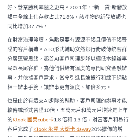
好、營業勝利率隨之更高。2021年，“新一貸”新發放
額中全線上化存款占比71.8%，該產物的新發放額也
同比增加37.7%。
在財富治理範疇，焦點是要有源源不竭且價值不竭晉
陞的客戶構造。ATO形式輔助安然銀行衝破傳統客群
分層運營思緒，起首AI客戶司理步隊以極低本錢辦事
民眾長尾客群，為他們供給有溫度的專門研究金融辦
事，并依據客戶需求，當令引進長途銀行和線下網點
相干辦事手腕，讓辦事更有溫度、加倍多元。
也是由於有這支AI步隊的輔助，客戶司理的辦事才能
較傳統形式晉陞10倍，五萬元戶和萬元戶增速是上年
的
Klook 國泰cube卡
1.6 倍和 1.3 倍，財富客戶和私行
客戶完成了
Klook 永豐 大衛卡 daway
20%擺佈的增