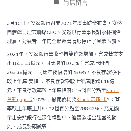
在
尚無留言
〈安
然
銀
3月10日，安然銀行召開2021年度事跡發布會，安然
行
2021
團體總司理兼聯席CEO、安然銀行董事長謝永林攜治
年
理層，對曩昔一年的全體運營情形停止了具體表露。
報
klook
2021年，安然銀行營收堅持雙位數增加，完成營業支
客
路
出1693.83億元，同比增加10.3%；完成凈利潤
信
譽
363.36億元，同比年夜幅增加25.6%。不良存款額率
卡
較上年底“雙降”：不良存款額較上年底削減1.15億
優
惠
元，不良存款率較上年底降落0.16個百分點至
Klook
發
台新gogo卡
1.02%；撥備覆概要
Klook 富邦J卡
2：蓋
布
會
率較上年底上升87.02個百分點至288.42%，充足顯
謝
示出安然銀行在深化轉型中，連續激起出強盛的動
永
林
能，成長勢頭微弱。