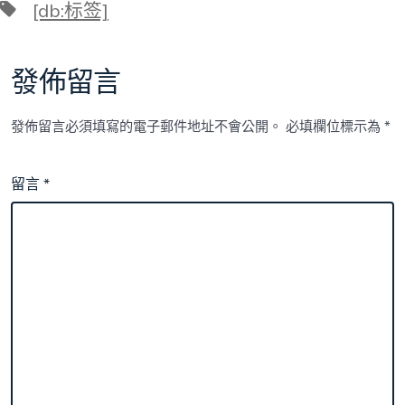
標
[db:标签]
籤
發佈留言
發佈留言必須填寫的電子郵件地址不會公開。
必填欄位標示為
*
留言
*