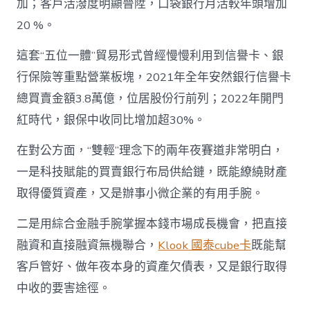
加；客戶活潑度明顯晉陞，口袋銀行月活較年頭增加
20 %。
這套“五位一體”貿易形式曾經慢慢利用到信譽卡、銀
行保險等重點營業板塊，2021年全年安然銀行信譽卡
總買賣金額3.8萬億，位居股份行前列；2022年開門
紅時代，銀保中收同比增加超30%。
在對公方面，“雙輕”理念下的兩年夜賽道非常明白，
一是科技賦能的買賣銀行布局供給鏈，既能繚繞財產
取得優質資產，又是辦事小微企業的有用手腕。
二是用綜合金融手腕掌握本錢市場成長機會，把直接
融資和直接融資無機聯合，
Klook 國泰cube卡
既能幫
客戶管好、做年夜本身的資產欠債表，又是銀行取得
中收的要害途徑。