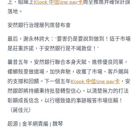
上、組織上
Klook 中信line pay卡
周全推進并確保計謀
落地。
安然銀行治理層列席發布會
最后，謝永林誇大：“要害仍是要說到做到！這于市場
是莊重許諾，于安然銀行是不竭敦促！”
曩昔五年，安然銀行聯合本身天賦、進修優良同業，
螺螄殼里做道場，加快奔馳，收獲了市場、客戶賜與
的支撐和回饋。下一個五年
Klook 中信line pay卡
，安
然銀即將持續秉持批發轉型信心，以清楚無力的打法
彰顯成長信念，以行穩致遠的事跡報答市場信賴！
（蔣佳元）
起源 | 金羊網責編 | 魏琴