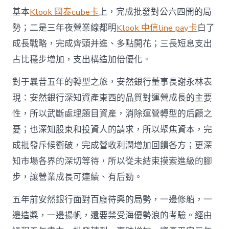
基本
Klook 國泰cube卡
上，完成批發對公六四開的局
勢；二是三年夜營業線都明
Klook 中信line pay卡
白了
成長戰略，完成齊頭并進、多點開花；三長短息支出
占比穩步增加，支出構造加倍優化。
對于曩昔五年的轉型之旅，安然銀行董事長謝永林表
現：安然銀行深知資產東西的品質對運營成長的主要
性，所以武斷處理題目資產，消除運營轉型的后顧之
憂；也深知股東和投資人的請求，所以聚焦資本，完
成批發斥候衝破，完成營收利潤增加回饋各方；更深
知市場各界的深切等待，所以從未結束摸索進級的腳
步，讓營業成長可連續、有后勁。
五年前安然銀行面對百廢待興的局勢，一邊修船，一
邊造槳，一邊揚帆，還要禁受海優勢浪的考驗。經由