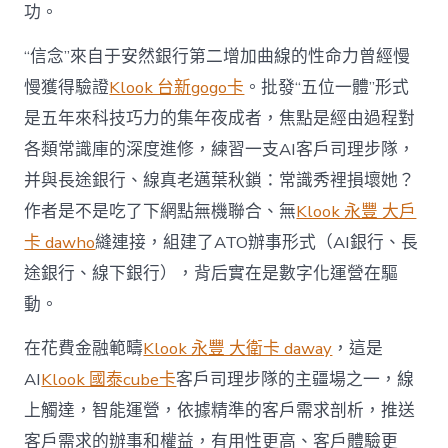
功。
“信念”來自于安然銀行第二增加曲線的性命力曾經慢
慢獲得驗證
Klook 台新gogo卡
。批發“五位一體”形式
是五年來科技巧力的集年夜成者，焦點是經由過程對
各類常識庫的深度進修，練習一支AI客戶司理步隊，
并與長途銀行、線真老邁葉秋鎖：常識秀裡損壞她？
作者是不是吃了下網點無機聯合、無
Klook 永豐 大戶
卡 dawho
縫連接，組建了ATO辦事形式（AI銀行、長
途銀行、線下銀行），背后實在是數字化運營在驅
動。
在花費金融範疇
Klook 永豐 大衛卡 daway
，這是
AI
Klook 國泰cube卡
客戶司理步隊的主疆場之一，線
上觸達，智能運營，依據精準的客戶需求剖析，推送
客戶需求的辦事和權益，有用性更高、客戶體驗更