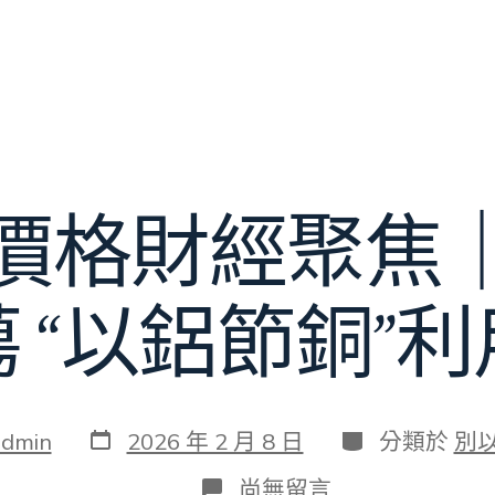
價格財經聚焦
 “以鋁節銅”
發
分
admin
2026 年 2 月 8 日
分類於
別
表
類
日
在
尚無留言