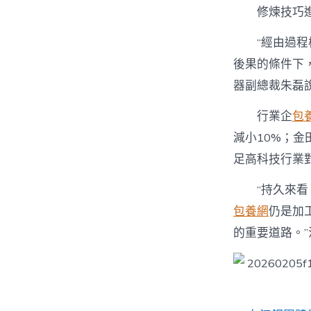
修煉技巧
“經由過程
後果的條件下
器副總裁朱磊
行業企
包
減小10%；金
足高科技行業
“持久來
包養網
仍是加
的重要道路。