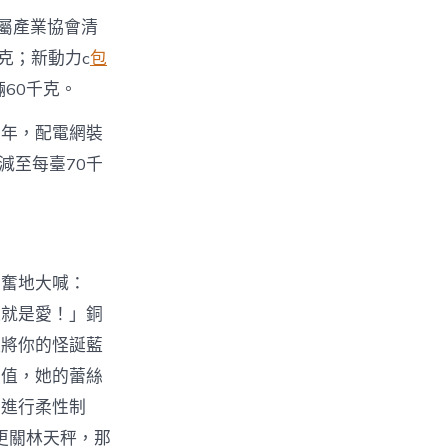
屬產業協會清
克；新動力c
包
60千克。
三年，配電網裝
減至每臺70千
興奮地大喊：
這就是愛！」銅
須將你的怪誕藍
價值，她的蕾絲
圖進行柔性制
更關林天秤，那