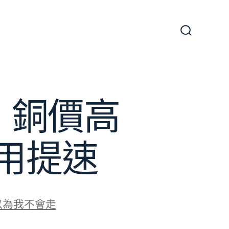
搜
尋
切
換
開
關
｜銅價高
利用提速
以為我不會走