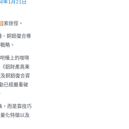
年1月21日
錢
索途徑。
纜、銅鋁復合導
用戰略。
吧檯上的咖啡
的《鋁財產高東
纜及銅鋁復合資
動已經嚴重破
。
換，而是靠技巧
輕量化特徵以及