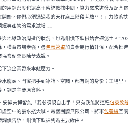
提
速〉
間的用銅密度也遠高于傳統數據中間，算力需求迸發及配套
中
在開始，你們必須通過我的天秤座三階段考驗**！」力體系
銅纜等產物的需求激增……
性與地緣政治周遭的狀況，也為銅價下跌供給合適泥土。“20
餘，權益市場走強，疊
包養管道
加貴金屬行情升溫，配合推進
業協會副會長陳學森說。
給下流企業帶來本錢壓力。
從水龍頭、門窗把手到冰箱、空調，都有銅的身影；工場里
等，銅是主要原資料。
月，安徽美博智能「我必須親自出手！只有我能將這種
包養軟
和虛空中的張水瓶大喊。電器團體無限公司、將軍
包養網
空
發調價告訴，銅價下跌被列為主要緣由。