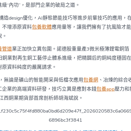
進級“內功”，是部門企業的破局之道。
構造design優化，AI靜態節能技巧等進步前輩技巧的應用
，不增添原資料
包養軟體
應用量等，讓我們擁有了抗風險才能
說。
養管道
業正加快立異包圍。諾德股重量產3微米極薄鋰電銅箔
田銅業對再生銅工藝停止體系進級，把精闢后的銅純度穩固在9
對原資料純度的嚴厲請求。
看，無論是礦山的智能開采與低檔次應用
包養網
、冶煉的綜合
工企業的高端資料研發，技巧立異是應對本錢
包養app
壓力和
”江西銅業期貨部首席剖析師胡海斌說。