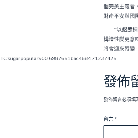
個完美主義者
財產平安與國
“‘以鋁節
構造性變更意
將會迎來轉變
TC:sugarpopular900 6987651bac4684.71237425
發佈
發佈留言必須填
留言
*