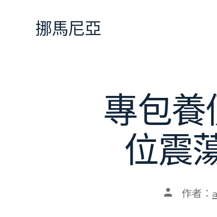
跳
至
挪馬尼亞
主
要
內
容
專包養
位震蕩
文
作者：
章
作