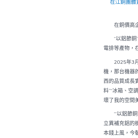
在江銅團體
在銅價高
“以鋁節銅
電排等產物，
2025年
機，那台機器
西的品質成長實
料”“冰箱、空
壞了我的空間
“‘以鋁節銅
立異補充鋁的
本錢上風，今