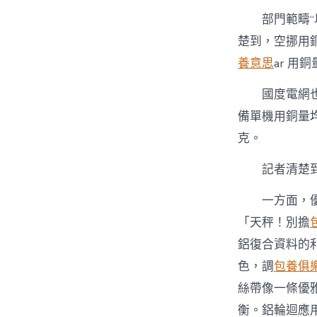
部門範疇“
楚到，空挪用銅
養意思
ar 用銅
國度電網
備單機用銅量均
克。
記者清楚
一方面，
「天秤！別擔
鋁復合資料的
色，調
包養俱
絲帶像一條優
衡。鋁輪迴應