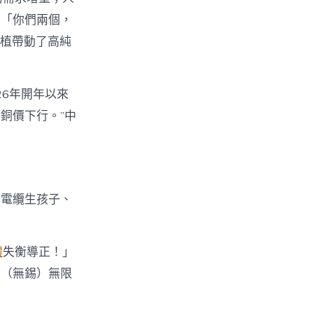
電「你們兩個，
扶植帶動了高純
26年開年以來
銅價下行。”中
，電纜生孩子、
體
失衡導正！」
調（無錫）無限