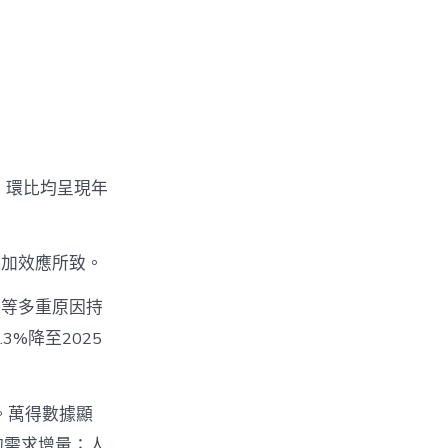
、環比均呈現年
疊加效應所致。
添等多重原因持
%降至2025
。萬得數據顯
的需求增量；人