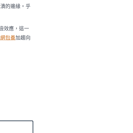
崩潰的邊緣。乎
儉效應，這一
養網
包養
加趨向