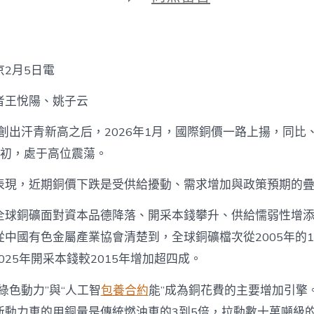
期
〈專
包
養
價
格
2月5日電
財
經
者王悅陽、姚子云
聚
焦
年創出汗青新高之后，2026年1月，國際銅價一路上揚，同比
｜
銅
月初，處于高位震蕩。
價
高
表現，近期銅價下跌是受供給擾動、需求增加與政策預期的
位
震
全球銅礦面對資本品德降落、開采本錢攀升、供給懦弱性增
蕩
“以
中國有色金屬產業協會清楚到，全球銅礦檔次從2005年的1.3
鋁
2025年開采本錢較2015年增加超四成。
節
銅”
利
綠色動力”與“人工智
包養合約
能”成為銅花費的主要增加引擎
用
新動力車的用銅量是傳統燃油車的3到5倍，拉動數十萬噸級