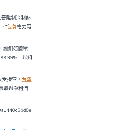
，在晉陞制冷制熱
。”
包養
格力電
，讓銅箔體積
9.99%，以知
收受接管，
台灣
獲取逾額利潤