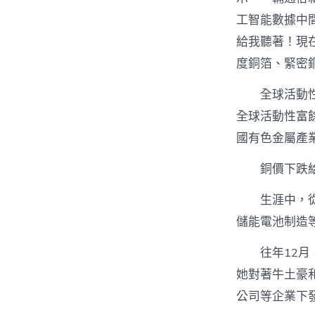
工智能數據中
給我聽著！現
度銅箔、緊密
全球活動
全球活動性富
國有色金屬產
銅價下跌
生涯中，
儲能電池制造
往年12
她對著牛土豪
公司等企業下