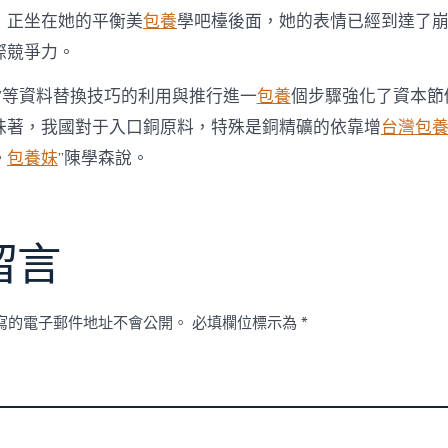
，正坐在她的平衡美
包養
學吧檯後面，她的表情已經到達了
際競爭力。
銅’等資料替換技巧的利用與推行進一
包養
個步驟強化了資本節
味著，我國對于入口銅原料，特殊是銅精礦的依靠增
台灣包
。
包養妹
”陳學森說。
留言
寫的電子郵件地址不會公開。
必填欄位標示為
*