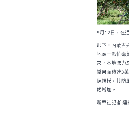
9月12日，
眼下，內蒙古
地頭一派忙碌
來，本地鼎力
掛果面積達3
陳規模，其防
竭增加。
新華社記者 連