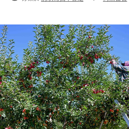
期
者
類
〈小
小
海
棠
果
查
包
養
網
治
沙
又
增
收
_
中
國
網〉
中