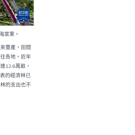
海棠果。
迎來豐產，田間
銷往各地。近年
12.6萬畝，
代表的經濟林已
濟林的支出也不