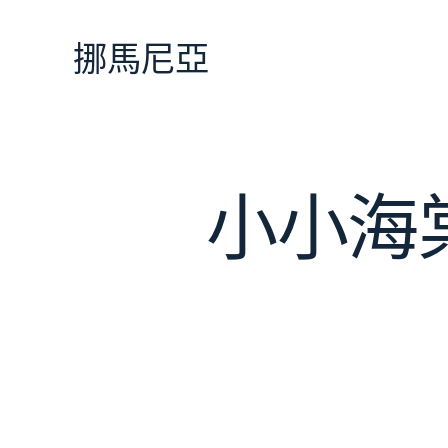
跳
至
挪馬尼亞
主
要
內
容
小小海