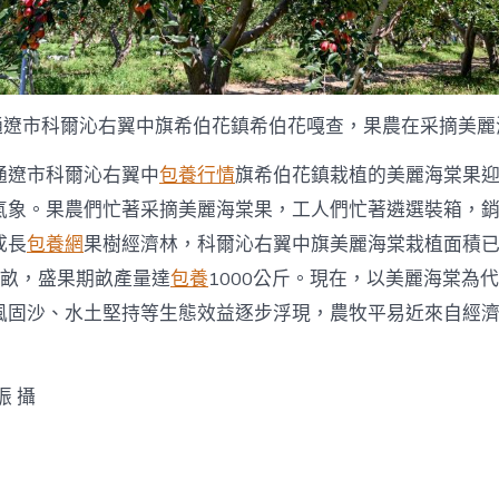
在通遼市科爾沁右翼中旗希伯花鎮希伯花嘎查，果農在采摘美麗
通遼市科爾沁右翼中
包養行情
旗希伯花鎮栽植的美麗海棠果
氣象。果農們忙著采摘美麗海棠果，工人們忙著遴選裝箱，
成長
包養網
果樹經濟林，科爾沁右翼中旗美麗海棠栽植面積已達
萬畝，盛果期畝產量達
包養
1000公斤。現在，以美麗海棠為
風固沙、水土堅持等生態效益逐步浮現，農牧平易近來自經
振 攝