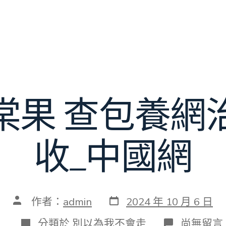
棠果 查包養網
收_中國網
發
文
作者：
admin
2024 年 10 月 6 日
表
章
日
作
分
在
分類於
別以為我不會走
尚無留言