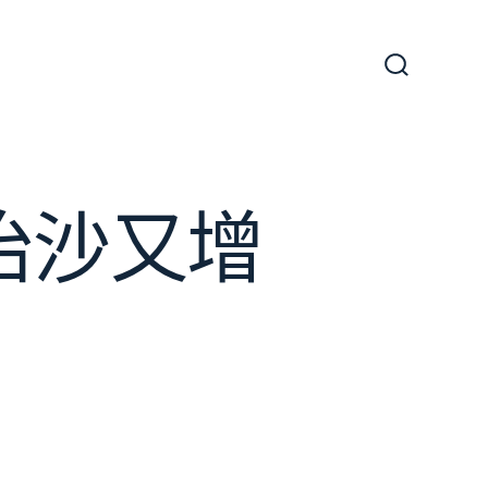
搜
尋
切
換
開
關
治沙又增