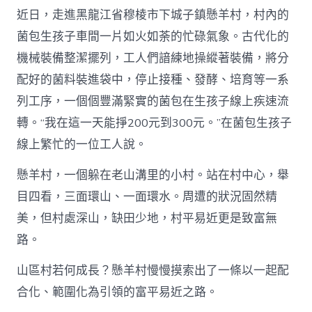
耳
近日，走進黑龍江省穆棱市下城子鎮懸羊村，村內的
“長”
出
菌包生孩子車間一片如火如荼的忙碌氣象。古代化的
查
機械裝備整潔擺列，工人們諳練地操縱著裝備，將分
包
養
配好的菌料裝進袋中，停止接種、發酵、培育等一系
網
列工序，一個個豐滿緊實的菌包在生孩子線上疾速流
心
得
轉。“我在這一天能掙200元到300元。”在菌包生孩子
億
線上繁忙的一位工人說。
元
年
夜
懸羊村，一個躲在老山溝里的小村。站在村中心，舉
財
目四看，三面環山、一面環水。周遭的狀況固然精
產
_
美，但村處深山，缺田少地，村平易近更是致富無
中
路。
國
網〉
中
山區村若何成長？懸羊村慢慢摸索出了一條以一起配
合化、範圍化為引領的富平易近之路。