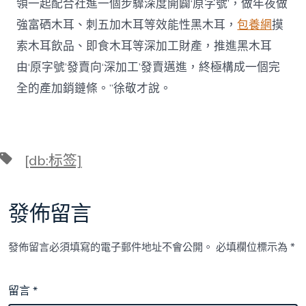
領一起配合社進一個步驟深度開闢‘原字號’，做年夜做
強富硒木耳、刺五加木耳等效能性黑木耳，
包養網
摸
索木耳飲品、即食木耳等深加工財產，推進黑木耳
由‘原字號’發賣向‘深加工’發賣邁進，終極構成一個完
全的產加銷鏈條。”徐敬才說。
標
[db:标签]
籤
發佈留言
發佈留言必須填寫的電子郵件地址不會公開。
必填欄位標示為
*
留言
*