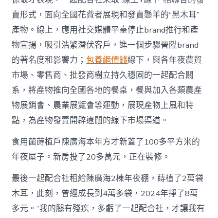
賣形式，面向全國花費者展現和發賣懸羊的“黑木耳”
產物。線上，應用社交媒體平臺停止brand推行和產
物宣揚，吸引浩繁潛伏客戶，進一個步驟晉陞brand
的著名度和影響力；
包養網價錢
線下，與各年夜農貿
市場、零售商、批發商樹立持久穩固的一起配合關
系，將產物推向全國各地的餐桌，餐與加入各類農產
物展銷會、農業展覽會等運動，展現產物上風和特
點，為產物發賣開辟遼闊的線下市場渠道。
食用菌蒔植戶陳廣海本年方才新蓋了100多平方米的
年夜屋子。新房投了20多萬元，正在裝修。
最後一起配合社租給陳廣海2棟年夜棚，蒔植了2萬袋
木耳，此刻，曾經成長到4萬多袋，2024年掙了8萬
多元。“我的腿有殘疾，多虧了一起配合社，才讓我有