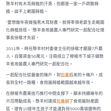
懸羊村有木耳蒔植的汗青，但都是一家一戶疏散蒔
植，談不上範圍蒔植。
“要想做年夜做強黑木耳財產，就得率領老蒼生走範圍
化蒔植途徑。”懸羊食用菌農人專門研究一起配合社理
事長徐敬才先容。
2011年，時任懸羊村村委會主任的徐敬才壓服7戶農
人，自籌資金50萬元，注冊成立了穆棱市下城子鎮懸
羊食用菌農人專門研究一起配合社。
一起配合社從最後的幾戶，到
包養
后來的十幾戶，成
長到全村一路種，食用菌蒔植範圍越來越年夜。
在穆棱市農業技巧推行中間支撐下，顛末持續幾年的
示范帶動成長，懸羊村建成
包養網
了食用菌財產園
區，建有10座年生孩子才能滿負荷5000萬袋擺佈的