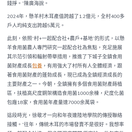
錢掙。”陳廣海說。
2024年，懸羊村木耳產值跨越了1.2億元，全村400多
戶人均純支出跨越5萬元。
此刻，依照“村+一起配合社+農戶+基地”的形式，以懸
羊食用菌農人專門研究一起配合社為焦點，充足施展
其示范引領和輻射帶舉措用，推進了下城子全鎮食用
菌財產成長
包養
，有用強大了村所有人全體經濟，跟
著食用菌財產的蓬勃成長，現已成為全鎮經濟成長的
主要財產之一。今朝，全鎮擁有多個食用菌財產蒔植
區，扶植高尺度鋼架構造食用菌1000余棟，尺度化菌
包廠18家，食用菌年產量達7000余萬袋。
這段時光，徐敬才一向和年夜連陸地學院的傳授聯絡
接觸。“往年，傳統木耳的市場發賣不是很好。我想率