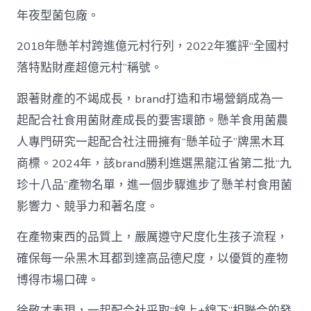
年夜型菌包廠。
2018年懸羊村跨進億元村行列，2022年獲評“全國村
落特點財產超億元村”稱號。
跟著財產的不竭成長，brand打造和市場營銷成為一
起配合社食用菌財產成長的要害環節。懸羊食用菌農
人專門研究一起配合社注冊擁有“懸羊砬子”牌黑木耳
商標。2024年，該brand勝利進選黑龍江省第二批“九
珍十八品”產物名單，進一個步驟進步了懸羊村食用菌
影響力、競爭力和著名度。
在產物東西的品質上，嚴厲遵守尺度化生孩子流程，
確保每一朵黑木耳都到達高品德尺度，以優質的產物
博得市場口碑。
徐敬才表現，一起配合社采取“線上+線下”相聯合的發