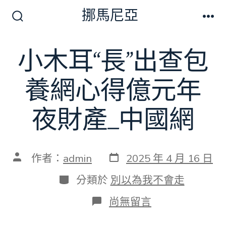
跳
挪馬尼亞
至
搜
選
尋
單
主
切
小木耳“長”出查包
要
換
開
內
關
養網心得億元年
容
夜財產_中國網
發
文
作者：
admin
2025 年 4 月 16 日
表
章
日
作
分
分類於
別以為我不會走
期
者
類
在
尚無留言
〈小
木