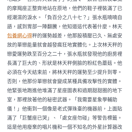
的摩羯座正整齊地站在原地，他們的鞋子裡裝滿了已
經潮濕的淚水。「負百分之八十七？」張水瓶喃喃自
語，感到胃部一陣翻騰，他知道這代表著什麼。林天
包養網心得
秤的運勢越差，他那股積壓已久、無處安
放的單戀能量就會越發瘋狂地實體化。上次林天秤的
戀愛運勢跌至百分之二十，張水瓶就發現他的廚房裡
長滿了巨大的、形狀是林天秤側臉的粉紅色蘑菇。他
必須在今天結束前，將林天秤的運勢至少提升到零。
否則，他那份單戀就會變成某種具備攻擊性的實體。
他緊張地跑進他堆滿了星座圖表和過期甜甜圈的地下
室，那裡放著他的秘密武器。「我需要星象學輔助
儀！」他衝到一個像是老式彈珠臺的機器前，上面貼
滿了「巨蟹座已哭」、「處女座勿碰」等警告標籤。
這是他用廢棄的唱片機和一個不知名的外星計算器改