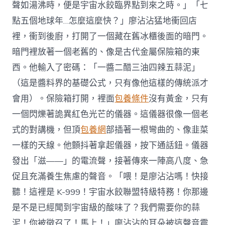
聲如湯沸時，便是宇宙水餃臨界點到來之時。」「七
點五個地球年…怎麼這麼快？」廖沾沾猛地衝回店
裡，衝到後廚，打開了一個藏在舊冰櫃後面的暗門。
暗門裡放著一個老舊的、像是古代金屬保險箱的東
西。他輸入了密碼：「一醬二醋三油四辣五蒜泥」
（這是醬料界的基礎公式，只有像他這樣的傳統派才
會用）。保險箱打開，裡面
包養條件
沒有黃金，只有
一個閃爍著詭異紅色光芒的儀器。這儀器很像一個老
式的對講機，但頂
包養網
部插著一根彎曲的、像韭菜
一樣的天線。他顫抖著拿起儀器，按下通話鈕。儀器
發出「滋——」的電流聲，接著傳來一陣高八度、急
促且充滿養生焦慮的聲音。「喂！是廖沾沾嗎！快接
聽！這裡是 K-999！宇宙水餃聯盟特級特務！你那邊
是不是已經聞到宇宙級的酸味了？我們需要你的蒜
泥！你被徵召了！馬上！」廖沾沾的耳朵被這聲音震