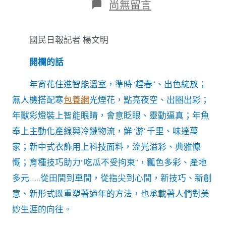
在
尚無留言
〈年
味
里
國民日報記者 楊文明
的
新
開欄的話
質
生
孩
年宵花住進智能溫室，準時“趕春”、出色綻放；
子
無人機搭配寒
包養網
光煙花，點亮夜空、出圈出彩；
力
｜
年獸彩燈裝上智能眼睛，會意眨眼、靈動逼真；年魚
春
奉上主動化產線與冷鏈物流，鮮“游”千里、味達萬
專
包
家；新中式衣飾用上科技面料，流光溢彩、典雅慷
養
慨；育種技巧助力“吃瓜不受拘束”，瓤色多彩、產地
網
站
多元……從田間到車間，從指尖到心間，新技巧、新創
花
意、新形式既重塑著過年的方法，也承載著人們對美
“趕
春”
妙生涯的向往。
有