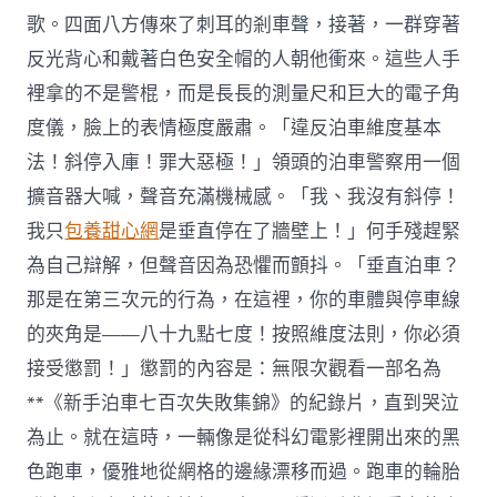
歌。四面八方傳來了刺耳的剎車聲，接著，一群穿著
反光背心和戴著白色安全帽的人朝他衝來。這些人手
裡拿的不是警棍，而是長長的測量尺和巨大的電子角
度儀，臉上的表情極度嚴肅。「違反泊車維度基本
法！斜停入庫！罪大惡極！」領頭的泊車警察用一個
擴音器大喊，聲音充滿機械感。「我、我沒有斜停！
我只
包養甜心網
是垂直停在了牆壁上！」何手殘趕緊
為自己辯解，但聲音因為恐懼而顫抖。「垂直泊車？
那是在第三次元的行為，在這裡，你的車體與停車線
的夾角是——八十九點七度！按照維度法則，你必須
接受懲罰！」懲罰的內容是：無限次觀看一部名為
**《新手泊車七百次失敗集錦》的紀錄片，直到哭泣
為止。就在這時，一輛像是從科幻電影裡開出來的黑
色跑車，優雅地從網格的邊緣漂移而過。跑車的輪胎