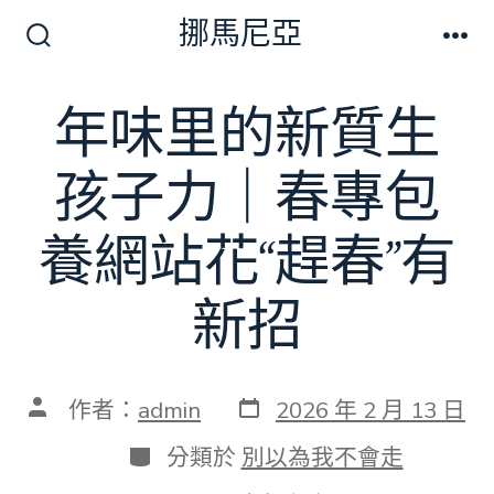
跳
挪馬尼亞
至
搜
選
尋
單
主
切
年味里的新質生
要
換
開
內
關
孩子力｜春專包
容
養網站花“趕春”有
新招
發
文
作者：
admin
2026 年 2 月 13 日
表
章
日
作
分
分類於
別以為我不會走
期
者
類