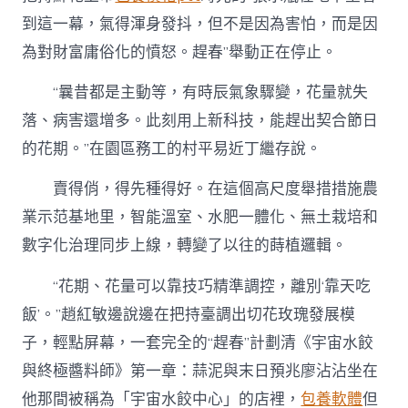
到這一幕，氣得渾身發抖，但不是因為害怕，而是因
為對財富庸俗化的憤怒。趕春”舉動正在停止。
“曩昔都是主動等，有時辰氣象驟變，花量就失
落、病害還增多。此刻用上新科技，能趕出契合節日
的花期。”在園區務工的村平易近丁繼存說。
賣得俏，得先種得好。在這個高尺度舉措措施農
業示范基地里，智能溫室、水肥一體化、無土栽培和
數字化治理同步上線，轉變了以往的蒔植邏輯。
“花期、花量可以靠技巧精準調控，離別‘靠天吃
飯’。”趙紅敏邊說邊在把持臺調出切花玫瑰發展模
子，輕點屏幕，一套完全的“趕春”計劃清《宇宙水餃
與終極醬料師》第一章：蒜泥與末日預兆廖沾沾坐在
他那間被稱為「宇宙水餃中心」的店裡，
包養軟體
但