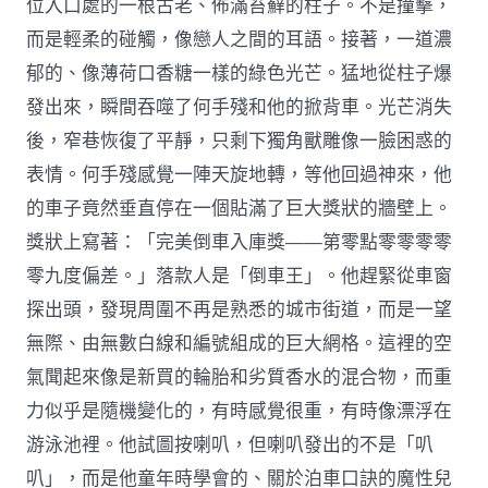
位入口處的一根古老、佈滿苔蘚的柱子。不是撞擊，
而是輕柔的碰觸，像戀人之間的耳語。接著，一道濃
郁的、像薄荷口香糖一樣的綠色光芒。猛地從柱子爆
發出來，瞬間吞噬了何手殘和他的掀背車。光芒消失
後，窄巷恢復了平靜，只剩下獨角獸雕像一臉困惑的
表情。何手殘感覺一陣天旋地轉，等他回過神來，他
的車子竟然垂直停在一個貼滿了巨大獎狀的牆壁上。
獎狀上寫著：「完美倒車入庫獎——第零點零零零零
零九度偏差。」落款人是「倒車王」。他趕緊從車窗
探出頭，發現周圍不再是熟悉的城市街道，而是一望
無際、由無數白線和編號組成的巨大網格。這裡的空
氣聞起來像是新買的輪胎和劣質香水的混合物，而重
力似乎是隨機變化的，有時感覺很重，有時像漂浮在
游泳池裡。他試圖按喇叭，但喇叭發出的不是「叭
叭」，而是他童年時學會的、關於泊車口訣的魔性兒