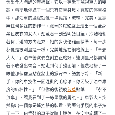
發出令人陶醉的摩擦聲，它以一種近乎蔑視重力的姿
態，精準地停進了一個只有它車身尺寸寬度的停車格
中。那泊車的過程就像一場舞蹈，流暢、完美，且毫
無任何多餘的動作**。跑車的駕駛座上走出一個全身
黑色皮衣的女人，她戴著一副透明護目鏡，冷酷地朝
著何手殘的方向走來。她的步伐優雅而精準，每一步
都像是被測量過一樣，完美地落在網格線上。「車影
大人！」泊車警察們立刻立正站好，連測量尺都顫抖
著不敢發出聲音。她走到何手殘面前，輕蔑地掃了一
眼他那輛垂直貼在牆上的掀背車，語氣冰冷。「新
手，你的車技像一團混亂的毛線球。你污染了泊車維
度的純粹性。」「但你的後視鏡
包養
貼紙——『永不
放棄』，讓我看到了一絲愚蠢的勇氣。」車影大人突
然掏出一個像是遙控器的裝置，對著何手殘的車子按
了一下。何手殘的車子從牆上脫落，在空中旋轉了一