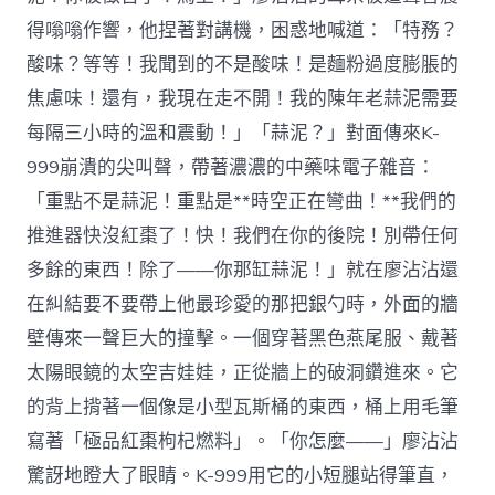
得嗡嗡作響，他捏著對講機，困惑地喊道：「特務？
酸味？等等！我聞到的不是酸味！是麵粉過度膨脹的
焦慮味！還有，我現在走不開！我的陳年老蒜泥需要
每隔三小時的溫和震動！」「蒜泥？」對面傳來K-
999崩潰的尖叫聲，帶著濃濃的中藥味電子雜音：
「重點不是蒜泥！重點是**時空正在彎曲！**我們的
推進器快沒紅棗了！快！我們在你的後院！別帶任何
多餘的東西！除了——你那缸蒜泥！」就在廖沾沾還
在糾結要不要帶上他最珍愛的那把銀勺時，外面的牆
壁傳來一聲巨大的撞擊。一個穿著黑色燕尾服、戴著
太陽眼鏡的太空吉娃娃，正從牆上的破洞鑽進來。它
的背上揹著一個像是小型瓦斯桶的東西，桶上用毛筆
寫著「極品紅棗枸杞燃料」。「你怎麼——」廖沾沾
驚訝地瞪大了眼睛。K-999用它的小短腿站得筆直，