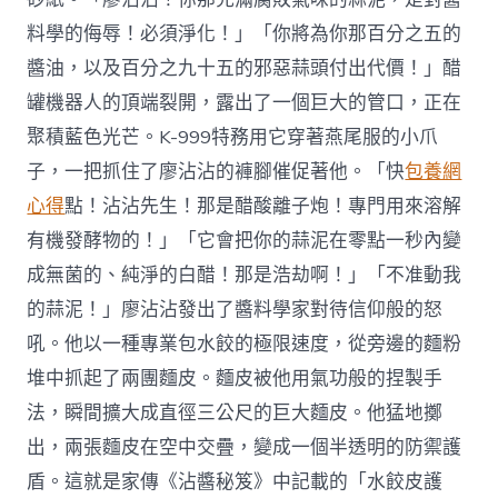
料學的侮辱！必須淨化！」「你將為你那百分之五的
醬油，以及百分之九十五的邪惡蒜頭付出代價！」醋
罐機器人的頂端裂開，露出了一個巨大的管口，正在
聚積藍色光芒。K-999特務用它穿著燕尾服的小爪
子，一把抓住了廖沾沾的褲腳催促著他。「快
包養網
心得
點！沾沾先生！那是醋酸離子炮！專門用來溶解
有機發酵物的！」「它會把你的蒜泥在零點一秒內變
成無菌的、純淨的白醋！那是浩劫啊！」「不准動我
的蒜泥！」廖沾沾發出了醬料學家對待信仰般的怒
吼。他以一種專業包水餃的極限速度，從旁邊的麵粉
堆中抓起了兩團麵皮。麵皮被他用氣功般的捏製手
法，瞬間擴大成直徑三公尺的巨大麵皮。他猛地擲
出，兩張麵皮在空中交疊，變成一個半透明的防禦護
盾。這就是家傳《沾醬秘笈》中記載的「水餃皮護