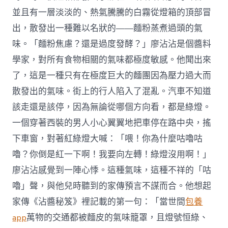
並且有一層淡淡的、熱氣騰騰的白霧從燈箱的頂部冒
出，散發出一種難以名狀的——麵粉蒸煮過頭的氣
味。「麵粉焦慮？還是過度發酵？」廖沾沾是個醬料
學家，對所有食物相關的氣味都極度敏感。他聞出來
了，這是一種只有在極度巨大的麵團因為壓力過大而
散發出的氣味。街上的行人陷入了混亂。汽車不知道
該走還是該停，因為無論從哪個方向看，都是綠燈。
一個穿著西裝的男人小心翼翼地把車停在路中央，搖
下車窗，對著紅綠燈大喊：「喂！你為什麼咕嚕咕
嚕？你倒是紅一下啊！我要向左轉！綠燈沒用啊！」
廖沾沾感覺到一陣心悸。這種氣味，這種不祥的「咕
嚕」聲，與他兒時聽到的家傳預言不謀而合。他想起
家傳《沾醬秘笈》裡記載的第一句：「當世間
包養
app
萬物的交通都被麵皮的氣味籠罩，且燈號恒綠、