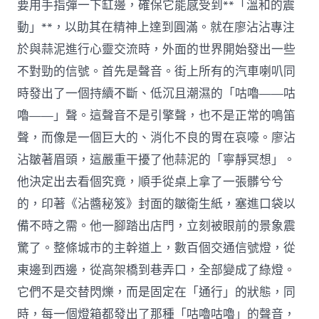
要用手指彈一下缸邊，確保它能感受到**「溫和的震
動」**，以助其在精神上達到圓滿。就在廖沾沾專注
於與蒜泥進行心靈交流時，外面的世界開始發出一些
不對勁的信號。首先是聲音。街上所有的汽車喇叭同
時發出了一個持續不斷、低沉且潮濕的「咕嚕——咕
嚕——」聲。這聲音不是引擎聲，也不是正常的鳴笛
聲，而像是一個巨大的、消化不良的胃在哀嚎。廖沾
沾皺著眉頭，這嚴重干擾了他蒜泥的「寧靜冥想」。
他決定出去看個究竟，順手從桌上拿了一張髒兮兮
的，印著《沾醬秘笈》封面的皺衛生紙，塞進口袋以
備不時之需。他一腳踏出店門，立刻被眼前的景象震
驚了。整條城市的主幹道上，數百個交通信號燈，從
東邊到西邊，從高架橋到巷弄口，全部變成了綠燈。
它們不是交替閃爍，而是固定在「通行」的狀態，同
時，每一個燈箱都發出了那種「咕嚕咕嚕」的聲音，