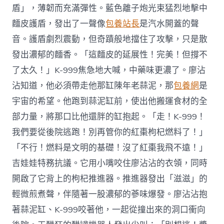
盾」，薄韌而充滿彈性。藍色離子炮光束猛烈地擊中
麵皮護盾，發出了一聲像
包養站長
是汽水開蓋的聲
音。護盾劇烈震動，但奇蹟般地擋住了攻擊，只是散
發出濃郁的麵香。「這麵皮的延展性！完美！但撐不
了太久！」K-999焦急地大喊，中藥味更濃了。廖沾
沾知道，他必須帶走他那缸陳年老蒜泥，那
包養網
是
宇宙的希望。他跑到蒜泥缸前，使出他搬運食材的全
部力量，將那口比他還胖的缸抱起。「走！K-999！
我們要從後院逃跑！別再管你的紅棗枸杞燃料了！」
「不行！燃料是文明的基礎！沒了紅棗我飛不遠！」
吉娃娃特務抗議。它用小嘴咬住廖沾沾的衣領，同時
開啟了它背上的枸杞推進器。推進器發出「滋滋」的
輕微煎煮聲，伴隨著一股濃郁的蔘味爆發。廖沾沾抱
著蒜泥缸、K-999咬著他，一起從撞出來的洞口衝向