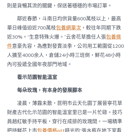
則是貨暢其流的關鍵，保送著穩穩的市場訂單。
鄰近春節，斗南日均供貨量600萬枝以上，最高
單日峰值迫近700萬枝
包養網單次
，較往年同期下跌
近30%。“生意特殊火爆。”云舍花草擔任人張
包養條
件
意豪先容，為應對發賣淡季，公司用工範圍從1200
人擴至4000余人，倉儲24小時三班倒，鮮花48小時
內可投遞全國年夜部門地域。
看示范園智能溫室
每朵玫瑰，有本身的發展腳本
凌晨，薄霧未散，昆明市云天化園丁展晉寧花草
財產古代化示范園的智能溫室里已是一片忙碌。技巧
員趙紅敏手持平板，穿行在成排的玫瑰間，一場精準
把持鮮花上市
包養價格ptt
時光的“張水瓶在地下室看