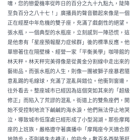
嚏，您的戀愛機率從昨日的百分之九十九點九，陡降
至負百分之八十七！」廣播員的聲音聽起來像是一個
正在經歷中年危機的雙子座，充滿了戲劇性的絕望。
張水瓶，一個典型的水瓶座，立刻感到一陣恐慌，這
是他患有「星座預報壓力症候群」後的標準反應。他
單戀著住在隔壁棟、經營一家「平衡美學」咖啡館的
林天秤。林天秤完美得像是從黃金分割線中走出來的
藝術品。而張水瓶的人生，則像一團被獅子座暴君隨
意亂踢的毛線球，充滿了混亂與錯位。他衝到窗邊，
往外看去。整座城市已經因為這個突如其來的「超級
修正」而陷入了荒謬的混亂。街道上的雙魚座們，開
始不受控制地流下鹹鹹的海水淚，他們無法停止地哭
泣，導致城市低窪處已經形成了小型潟湖。那些摩羯
座的上班族，嚴格遵守著廣播中「摩羯座今天適合原
地踏步，否則將失去襪子」的指令。數百名西裝筆挺