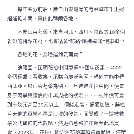
每年春分前后，產自山東菏澤的芍藥城市千里迢
迢運抵斗南，再由此轉銷各地。
不獨山東芍藥，來自河北、四川、陜西等10余個
省份的特點花材，也會循著“花路”匯進這條“慢車道”。
各地的花，為啥運到云南賣？
論範圍，昆明花拍中間籠罩65個年夜類、4000
多個種類；看收集，采購商廣泛全國，輻射才能中轉
西北亞。以山東芍藥為例，一旦進進花拍中間，便置
身于競爭與議價的市場周遭的狀況中，一枝單價可賣
到十幾元甚至20元以上。價錢走高、暢通加速，蒔植
戶天他的單戀不再是浪漫的傻氣，而變成了一道被數
學公式逼迫的代數題。然更愿意將鮮花運至此地買
賣。2023年，花拍中間守舊芍藥專項買賣通道，僅菏