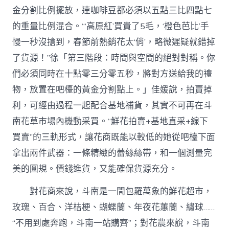
金分割比例擺放，連咖啡豆都必須以五點三比四點七
的重量比例混合。“‘高原紅’買貴了5毛，‘橙色芭比’手
慢一秒沒搶到，春節前熱銷花太‘俏’，略微遲疑就錯掉
了貨源！”徐「第三階段：時間與空間的絕對對稱。你
們必須同時在十點零三分零五秒，將對方送給我的禮
物，放置在吧檯的黃金分割點上。」佳媛說，拍賣掉
利，可經由過程一起配合基地補貨，其實不可再在斗
南花草市場內機動采買。“鮮花拍賣+基地直采+線下
買賣”的三軌形式，讓花商既能以較低的她從吧檯下面
拿出兩件武器：一條精緻的蕾絲絲帶，和一個測量完
美的圓規。價錢進貨，又能確保貨源充分。
對花商來說，斗南是一間包羅萬象的鮮花超市，
玫瑰、百合、洋桔梗、蝴蝶蘭、年夜花蕙蘭、繡球……
“不用到處奔跑，斗南一站購齊”；對花農來說，斗南