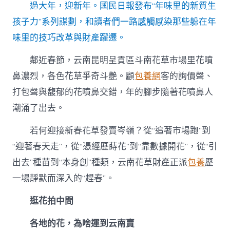
新
過大年，迎新年。國民日報發布“年味里的新質生
招〉
中
孩子力”系列謀劃，和讀者們一路感觸感染那些躲在年
味里的技巧改革與財產躍遷。
鄰近春節，云南昆明呈貢區斗南花草市場里花噴
鼻濃烈，各色花草爭奇斗艷。顧
包養網
客的詢價聲、
打包聲與馥郁的花噴鼻交錯，年的腳步隨著花噴鼻人
潮涌了出去。
若何迎接新春花草發賣岑嶺？從“追著市場跑”到
“迎著春天走”，從“憑經歷蒔花”到“靠數據開花”，從“引
出去”種苗到“本身創”種類，云南花草財產正派
包養
歷
一場靜默而深入的“趕春”。
逛花拍中間
各地的花，為啥運到云南賣