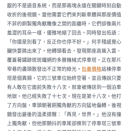
厭的不是語音系統，而是那兩塊永遠在關鍵時刻自動
收折的後視鏡。當他需要它們來判斷車體與那座價值
不菲的銅製獨角獸雕像之間的距離時，它們卻像兩片
羞澀的耳朵一樣，優雅地縮了回去。同時發出低語：
「你還是別看了，反正你也停不好。」何手殘感覺心
臟快要跳出來了。他轉頭看去，發現那座高聳入雲、
覆蓋著鏽跡斑斑鐵網的多層機械式停車塔，正在那片
窄巷的盡頭散發出不正常的綠光。
包養價格
這棟停車
塔是個異類，它的三號車位始終空著，並且傳說只要
有人敢在它面前失敗十八次，就會被傳送到一個泊車
地獄。他已經失敗了十七次。現在是第十八次。他打
了方向盤，車頭朝著銅獨角獸的方向猛地偏轉。後視
鏡發出最後的溫柔提醒：「再見，世界。」他沒有撞
上獨角獸，但他那顫抖的車尾卻擦到了停車塔三號車