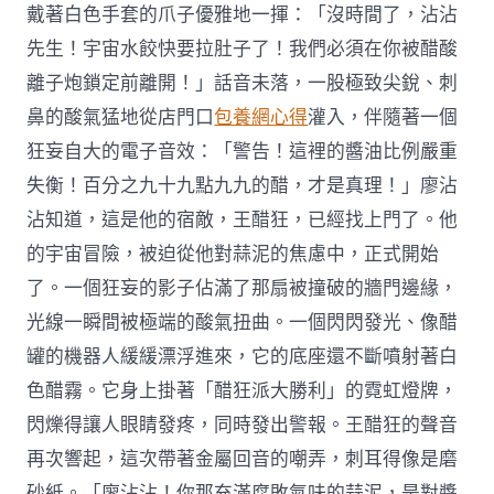
戴著白色手套的爪子優雅地一揮：「沒時間了，沾沾
先生！宇宙水餃快要拉肚子了！我們必須在你被醋酸
離子炮鎖定前離開！」話音未落，一股極致尖銳、刺
鼻的酸氣猛地從店門口
包養網心得
灌入，伴隨著一個
狂妄自大的電子音效：「警告！這裡的醬油比例嚴重
失衡！百分之九十九點九九的醋，才是真理！」廖沾
沾知道，這是他的宿敵，王醋狂，已經找上門了。他
的宇宙冒險，被迫從他對蒜泥的焦慮中，正式開始
了。一個狂妄的影子佔滿了那扇被撞破的牆門邊緣，
光線一瞬間被極端的酸氣扭曲。一個閃閃發光、像醋
罐的機器人緩緩漂浮進來，它的底座還不斷噴射著白
色醋霧。它身上掛著「醋狂派大勝利」的霓虹燈牌，
閃爍得讓人眼睛發疼，同時發出警報。王醋狂的聲音
再次響起，這次帶著金屬回音的嘲弄，刺耳得像是磨
砂紙。「廖沾沾！你那充滿腐敗氣味的蒜泥，是對醬