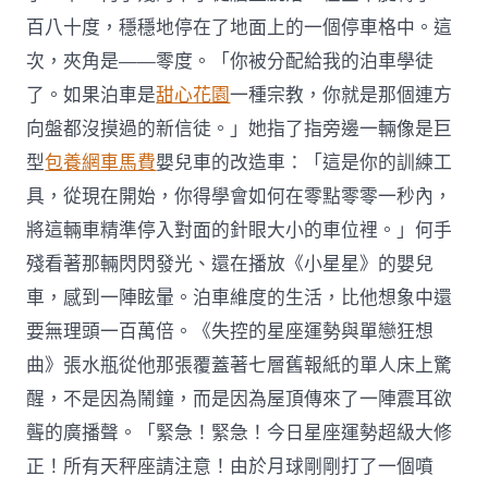
百八十度，穩穩地停在了地面上的一個停車格中。這
次，夾角是——零度。「你被分配給我的泊車學徒
了。如果泊車是
甜心花園
一種宗教，你就是那個連方
向盤都沒摸過的新信徒。」她指了指旁邊一輛像是巨
型
包養網車馬費
嬰兒車的改造車：「這是你的訓練工
具，從現在開始，你得學會如何在零點零零一秒內，
將這輛車精準停入對面的針眼大小的車位裡。」何手
殘看著那輛閃閃發光、還在播放《小星星》的嬰兒
車，感到一陣眩暈。泊車維度的生活，比他想象中還
要無理頭一百萬倍。《失控的星座運勢與單戀狂想
曲》張水瓶從他那張覆蓋著七層舊報紙的單人床上驚
醒，不是因為鬧鐘，而是因為屋頂傳來了一陣震耳欲
聾的廣播聲。「緊急！緊急！今日星座運勢超級大修
正！所有天秤座請注意！由於月球剛剛打了一個噴