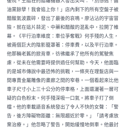
後院。王醋狂的醋罐機器人發出尖叫：「別想逃！醬
油黨餘孽！我會追上你！」店內剩下的所有空盤子被
醋酸氣波震碎，發出了最後的哀鳴。廖沾沾的宇宙冒
險，就在這片蒜泥、中藥和醋酸的混亂中，拉開了帷
幕。《平行泊車維度：車位爭奪戰》何手殘的人生，
被兩個巨大的陰影籠罩著：停車費，以及平行泊車。
他那輛老舊的掀背車，彷彿繼承了他所有的駕駛焦
慮，從未在他需要時提供過任何幫助。今天，他面臨
的是城市傳說中最恐怖的挑戰，一條夾在理髮店與一
間專賣金屬雕像的畫廊之間的窄巷。一個看起來比他
車子尺寸小上三十公分的停車格，上面還灑著一層可
疑的白色粉末。何手殘深吸一口氣。將車子打了倒
檔。他的車載語音系統發出了令人不快的女聲：「警
告，後方障礙物距離：無限趨近於零。」「請考慮放
棄治療。」他忽略了警告，開始緩慢地倒車。他最討