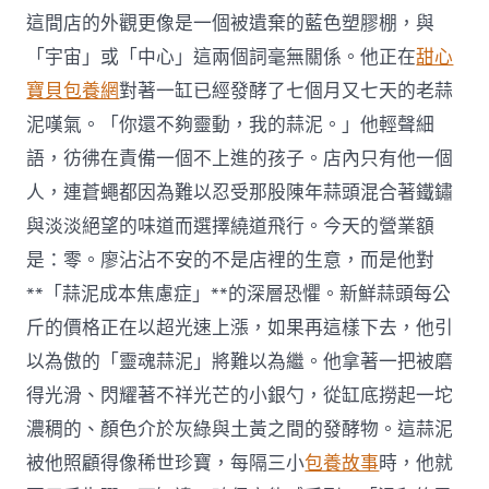
這間店的外觀更像是一個被遺棄的藍色塑膠棚，與
「宇宙」或「中心」這兩個詞毫無關係。他正在
甜心
寶貝包養網
對著一缸已經發酵了七個月又七天的老蒜
泥嘆氣。「你還不夠靈動，我的蒜泥。」他輕聲細
語，彷彿在責備一個不上進的孩子。店內只有他一個
人，連蒼蠅都因為難以忍受那股陳年蒜頭混合著鐵鏽
與淡淡絕望的味道而選擇繞道飛行。今天的營業額
是：零。廖沾沾不安的不是店裡的生意，而是他對
**「蒜泥成本焦慮症」**的深層恐懼。新鮮蒜頭每公
斤的價格正在以超光速上漲，如果再這樣下去，他引
以為傲的「靈魂蒜泥」將難以為繼。他拿著一把被磨
得光滑、閃耀著不祥光芒的小銀勺，從缸底撈起一坨
濃稠的、顏色介於灰綠與土黃之間的發酵物。這蒜泥
被他照顧得像稀世珍寶，每隔三小
包養故事
時，他就