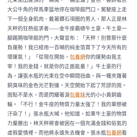
光束衝出屋頂的一瞬間，一輛塗滿了金色、裝飾著巨
大公牛角的悍馬車猛地停在咖啡館門口。駕駛座上走
下一個全身肌肉、戴著鑽石項圈的男人，那人正是林
天秤的狂熱追求者——金牛座霸總牛土豪。牛土豪一
腳踢開咖啡館的門，大聲宣布：「天秤！別管那什麼
負運勢！我已經用一百噸的純金箔買下了今天所有的
壞運氣！」「從現在開始，
包養網
你的運勢由我主
宰！我的金錢，就是你的正面能量！」牛土豪的行
為，讓張水瓶的光束在空中瞬間扭曲，與一種夾雜著
銅臭味的金色光芒對撞。天空開始下起了荒謬的雨。
雨點不是水，而是閃耀著淚
包養妹
光的小小黃銅齒
輪。「不行！金牛座的物質力量太強了！我的單戀被
汙染了！」張水瓶大喊。他知道，如果牛土豪的物質
力量勝出，林天秤將會被困在一個充滿金錢和俗氣的
虛假愛情裡，而他將永遠失去機會。張水瓶
包養網
看