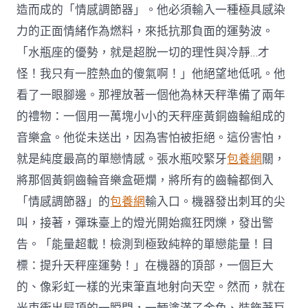
造而成的「情感調節器」。他必須輸入一種極具感染
力的正面情緒作為燃料，來抵抗那負面的運勢波。
「水瓶座的優勢，就是超脫一切的理性與冷靜…才
怪！我只有一腔熱血的傻氣啊！」他絕望地低吼。他
看了一眼腳邊。那裡放著一個他為林天秤準備了兩年
的禮物：一個用一萬塊小小的天秤座黃銅齒輪組成的
音樂盒。他從未送出，因為害怕被拒絕。這份害怕，
就是純度最高的單戀情感。張水瓶咬緊牙
包養網
關，
將那個黃銅齒輪音樂盒砸爛，將所有的齒輪都倒入
「情感調節器」的
包養網
輸入口。機器發出刺耳的尖
叫，接著，彈珠臺上的燈光開始瘋狂閃爍，發出警
告。「能量超載！檢測到極致純粹的單戀能量！目
標：提升天秤座運勢！」在機器的頂部，一個巨大
的、像彩虹一樣的光束筆直地射向天空。然而，就在