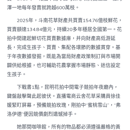
澤一地每年發賣就跨越600萬枝。
2025年，斗南花草財產共買賣154.76億枝鮮花，
買賣額達134.84億元，持續20多年穩居全國第一。花
拍中間建起鮮切花買賣數據庫，并向財產高低游延
長，完成生孩子、買賣、集配各環節的數據貫穿。基
于年夜數據發掘，既能為當局財產政策制訂與市場開
闢供給根據，也可輔助花農掌握市場靜態、迷信設定
生孩子。
下戰書1點，昆明花拍中間電子競拍年夜廳內，
鍵盤敲擊聲此起彼伏。直播電商云舍花草采購員徐佳
媛緊盯屏幕，預備競拍玫瑰，剛拍中“蜜桃雪山”，“弗
洛伊德”便因競價劇烈遺憾掉手。
她那間咖啡館，所有的物品都必須遵循嚴格的黃