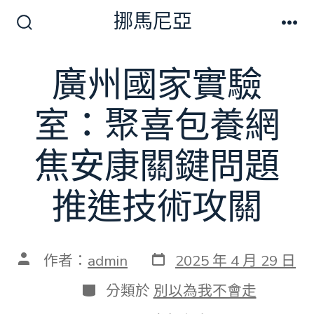
跳
挪馬尼亞
至
搜
選
尋
單
主
切
廣州國家實驗
要
換
開
內
關
室：聚喜包養網
容
焦安康關鍵問題
推進技術攻關
發
文
作者：
admin
2025 年 4 月 29 日
表
章
日
作
分
分類於
別以為我不會走
期
者
類