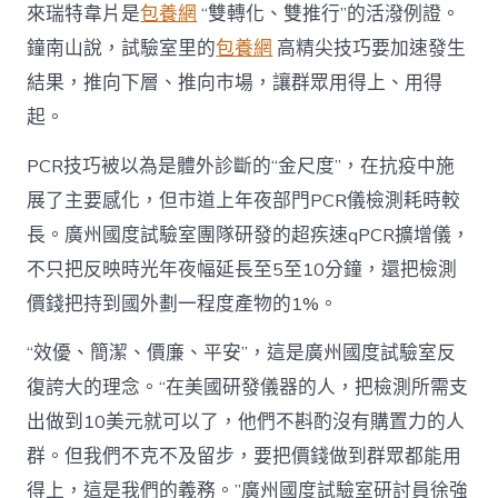
來瑞特韋片是
包養網
“雙轉化、雙推行”的活潑例證。
鐘南山說，試驗室里的
包養網
高精尖技巧要加速發生
結果，推向下層、推向市場，讓群眾用得上、用得
起。
PCR技巧被以為是體外診斷的“金尺度”，在抗疫中施
展了主要感化，但市道上年夜部門PCR儀檢測耗時較
長。廣州國度試驗室團隊研發的超疾速qPCR擴增儀，
不只把反映時光年夜幅延長至5至10分鐘，還把檢測
價錢把持到國外劃一程度產物的1%。
“效優、簡潔、價廉、平安”，這是廣州國度試驗室反
復誇大的理念。“在美國研發儀器的人，把檢測所需支
出做到10美元就可以了，他們不斟酌沒有購置力的人
群。但我們不克不及留步，要把價錢做到群眾都能用
得上，這是我們的義務。”廣州國度試驗室研討員徐強