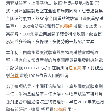
河套試驗室、上海基地……依照“焦點+基地+收集”形
式，廣州國度試驗室在全國布局的同時，也普遍凝集
全國研討氣力，與30家全國重點試驗室（國度重點試
驗室）、200余所高校和科研
包養網
機構、920家收
集病院、100余家企業展開了結合科研攻關，配合摸
索完成多範疇、多條理、多情勢的一起配合立異。
本年初，由廣州國度試驗室與生物島試驗室領銜攻
堅，擁有自立常識產權的首臺國產貿易場發射透射電
子顯微鏡TH-F120“太行”在廣州發
包養網
布，打破透
射
包養
電鏡100%依靠入口的近況。
為了這項結果，中國迷信院院士、廣州國度試驗室副
主任、生物島試驗室主任徐濤，生物島試驗室研討員
孫飛結合中國迷信院生物物理所，早在2016年就已啟
動有關研討，連續“招兵買
包養網
馬”。