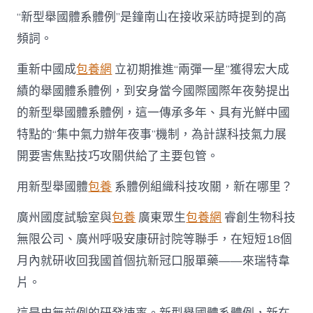
技
術
“新型舉國體系體例”是鐘南山在接收采訪時提到的高
攻
頻詞。
關〉
中
重新中國成
包養網
立初期推進“兩彈一星”獲得宏大成
績的舉國體系體例，到安身當今國際國際年夜勢提出
的新型舉國體系體例，這一傳承多年、具有光鮮中國
特點的“集中氣力辦年夜事”機制，為計謀科技氣力展
開要害焦點技巧攻關供給了主要包管。
用新型舉國體
包養
系體例組織科技攻關，新在哪里？
廣州國度試驗室與
包養
廣東眾生
包養網
睿創生物科技
無限公司、廣州呼吸安康研討院等聯手，在短短18個
月內就研收回我國首個抗新冠口服單藥——來瑞特韋
片。