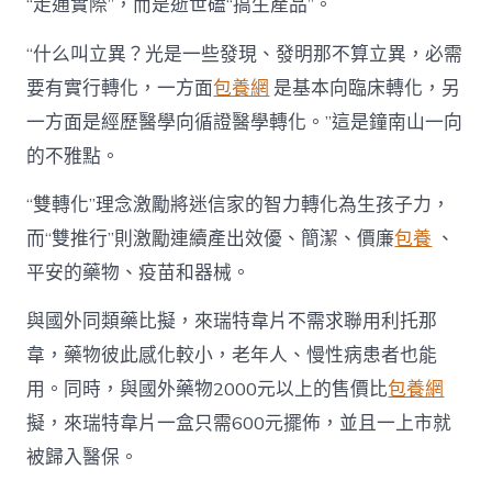
“走通實際”，而是逝世磕“搞生產品”。
“什么叫立異？光是一些發現、發明那不算立異，必需
要有實行轉化，一方面
包養網
是基本向臨床轉化，另
一方面是經歷醫學向循證醫學轉化。”這是鐘南山一向
的不雅點。
“雙轉化”理念激勵將迷信家的智力轉化為生孩子力，
而“雙推行”則激勵連續產出效優、簡潔、價廉
包養
、
平安的藥物、疫苗和器械。
與國外同類藥比擬，來瑞特韋片不需求聯用利托那
韋，藥物彼此感化較小，老年人、慢性病患者也能
用。同時，與國外藥物2000元以上的售價比
包養網
擬，來瑞特韋片一盒只需600元擺佈，並且一上市就
被歸入醫保。