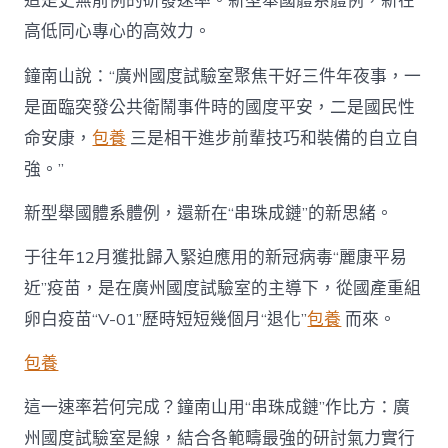
這是史無前例的研發速率。新型舉國體系體例，新在
高低同心專心的高效力。
鐘南山說：“廣州國度試驗室聚焦干好三件年夜事，一
是面臨突發公共衛鬧事件時的國度平安，二是國民性
命安康，
包養
三是相干進步前輩技巧和裝備的自立自
強。”
新型舉國體系體例，還新在“串珠成鏈”的新思緒。
于往年12月獲批歸入緊迫應用的新冠病毒“麗康平易
近”疫苗，是在廣州國度試驗室的主導下，從國產重組
卵白疫苗“V-01”歷時短短幾個月“退化”
包養
而來。
包養
這一速率若何完成？鐘南山用“串珠成鏈”作比方：廣
州國度試驗室是線，結合各範疇最強的研討氣力實行