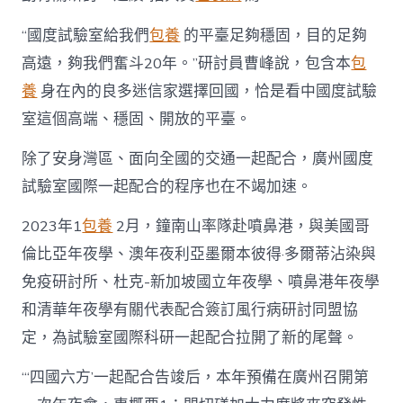
“國度試驗室給我們
包養
的平臺足夠穩固，目的足夠
高遠，夠我們奮斗20年。”研討員曹峰說，包含本
包
養
身在內的良多迷信家選擇回國，恰是看中國度試驗
室這個高端、穩固、開放的平臺。
除了安身灣區、面向全國的交通一起配合，廣州國度
試驗室國際一起配合的程序也在不竭加速。
2023年1
包養
2月，鐘南山率隊赴噴鼻港，與美國哥
倫比亞年夜學、澳年夜利亞墨爾本彼得·多爾蒂沾染與
免疫研討所、杜克-新加坡國立年夜學、噴鼻港年夜學
和清華年夜學有關代表配合簽訂風行病研討同盟協
定，為試驗室國際科研一起配合拉開了新的尾聲。
“‘四國六方’一起配合告竣后，本年預備在廣州召開第