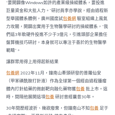
“要開闢像Windows如許的產業級操縱體系，要投進
巨量資金和大批人力。”研討員李亦學說，經由過程新
型舉國體系體例，廣州國度試
包養網
驗室組織上風氣
力攻關，開闢出實用于生物醫學研討的操縱體系，“我
們這3年軟硬件投進不少于3億元，引進頭部企業擔任
盤算機技巧研討，本身就可以專注于善於的生物醫學
範疇”。
讓群眾用得上用得起新結果
包養網
2022年11月，鐘南山牽頭研發的普羅仙安
（甲苯磺酰胺打針液）作為全球第一個經由過程腫瘤
體內打針給藥的微創靶向融化藥物獲
包養
批上市。這
時，間隔他展開這項
包養
研討曾經曩昔30年。
30年間歷經波折、幾欲廢棄，但鐘南山不知
包養
足于