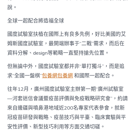
說。
全球一起配合將造福全球
國度試驗室扶植在國際上有良多先例，好比美國的艾
姆斯國度試驗室，最開端辦事于“二戰”需求，而后在
資料分解、design等範疇一直堅持搶先位置。
但無論中外，國度試驗室都并非“單打獨斗”，而是追
求“全國一盤棋”
包養網
包養網
和國際一起配合。
往年12月，廣州國度試驗室主辦第一期“廣州試驗室
—河套迷信會議暨疫苗評價與免疫戰略研究會”，約請
來自邊疆與噴鼻港地域近200名專家代表參會，就新
冠疫苗研發與戰略、疫苗技巧與平臺、臨床實驗與平
安性評價、新型技巧利用等方面交通切磋。