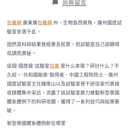
在
尚無留言
〈廣
州
國
包養網
廣東廣
包養網
州，生物島西南角，廣州國度試
家
實
驗室坐落于此。
驗
室：
固然其科研結果曾經惠及民眾，但試驗室自己卻顯得
聚
低調而奧秘。
喜
包
養
這個“國度級”試驗室
包養
是什么來頭？研討什么？不
網
久前，“共和國勛章”取得者、中國工程院院士、廣州
焦
安
國度試驗室主任鐘南山以及試驗室骨干迷信家代表接
康
收媒體集中采訪，流露了該試驗室鼎力推動新型舉國
關
鍵
體系體例下的科研攻關，獲得了一系列技巧與結果衝
問
破。
題
推
進
新型舉國體系體例新在哪里