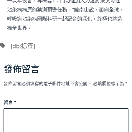
一次年夜會，專概要1：門切磋加大力度將來突發性
沾染病病原的猜測預警任務。”鐘南山說，面向全球，
呼吸道沾染病國際科研一起配合的深化，終極也將造
福全世界。
標
[db:标签]
籤
發佈留言
發佈留言必須填寫的電子郵件地址不會公開。
必填欄位標示為
*
留言
*