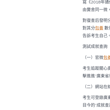
寫《2018年
由黌舍同一微
對復查后發明分
對其分
包養
數
告訴考生自己
測試成就查詢
（一）官微
包
考生追蹤關心廣
擊進進“廣東省
（二）網站在
考生可登錄廣東教
目今的“成就查