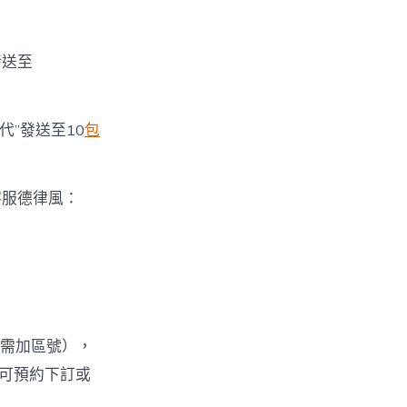
發送至
代”發送至10
包
客服德律風：
無需加區號），
可預約下訂或