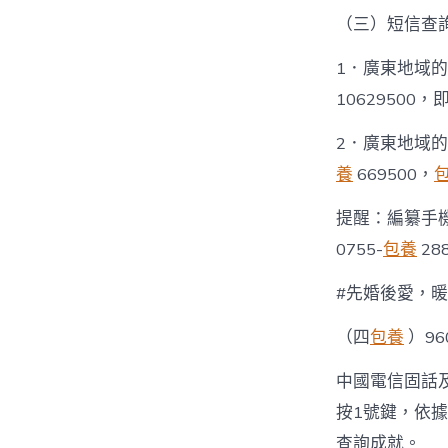
（三）短信查
1．廣東地域
1062950
2．廣東地域
養
669500，
提醒：編纂手
0755-
包養
28
#先婚後愛，
（四
包養
）96
中國電信固話
按1號鍵，依
查詢成就。