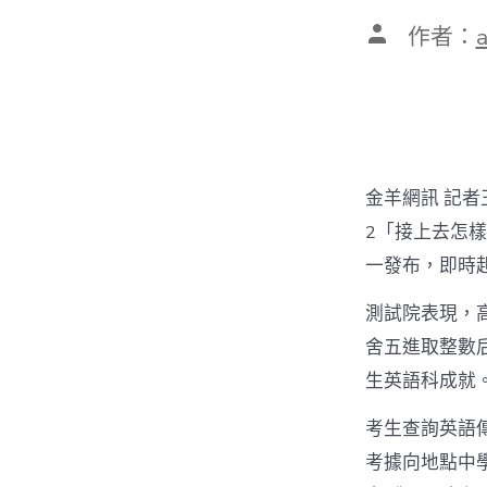
文
作者：
章
作
者
金羊網訊 記者
2「接上去怎樣
一發布，即時
測試院表現，
舍五進取整數
生英語科成就
考生查詢英語
考據向地點中