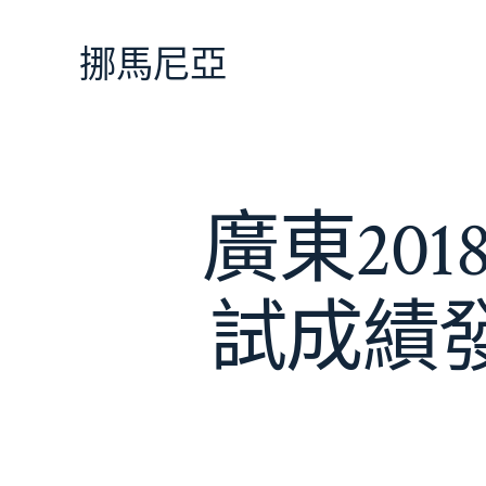
跳
至
挪馬尼亞
主
要
內
容
廣東20
試成績發