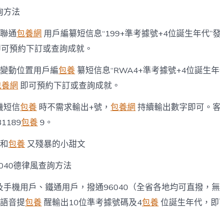
詢方法
的聯通
包養網
用戶編纂短信息“199+準考據號+4位誕生年代”
0，即可預約下訂或查詢成就。
的變動位置用戶編
包養
纂短信息“RWA4+準考據號+4位誕生年
包養網
即可預約下訂或查詢成就。
機短信
包養
時不需求輸出+號，
包養網
持續輸出數字即可。
81189
包養
9。
暖和
包養
又殘暴的小甜文
040德律風查詢方法
及手機用戶、鐵通用戶，撥通96040（全省各地均可直撥，
據語音提
包養
醒輸出10位準考據號碼及4
包養
位誕生年代，即