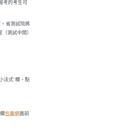
報考的考生可
生，省測試院將
室（測試中間）
小法式”欄，點
”欄
包養網
面前