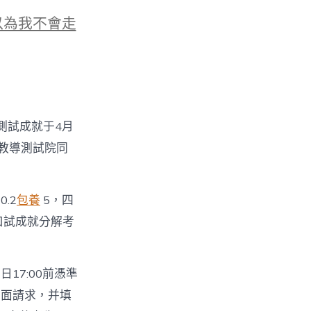
以為我不會走
測試成就于4月
省教導測試院同
0.2
包養
5，四
口試成就分解考
日17:00前憑準
書面請求，并填