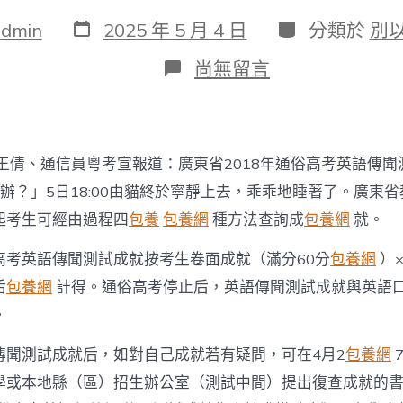
發
分
admin
2025 年 5 月 4 日
分類於
別
表
類
日
在
尚無留言
期
〈廣
東
2018
年
通
王倩、通信員粵考宣報道：廣東省2018年通俗高考英語傳聞
俗
高
辦？」5日18:00由貓終於寧靜上去，乖乖地睡著了。廣東
考
起考生可經由過程四
包養
包養網
種方法查詢成
包養網
就。
英
語
高考英語傳聞測試成就按考生卷面成就（滿分60分
包養網
）×
聽
說
后
包養網
計得。通俗高考停止后，英語傳聞測試成就與英語
考
。
試
成
績
傳聞測試成就后，如對自己成就若有疑問，可在4月2
包養網
7
發
學或本地縣（區）招生辦公室（測試中間）提出復查成就的
布 喜