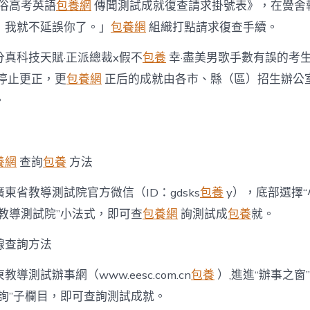
包
通俗高考英語
包養網
傳聞測試成就復查請求掛號表》，在黌舍
養
，我就不延誤你了。」
包養網
組織打點請求復查手續。
app
四
真科技天賦·正派總裁x假不
包養
幸·盡美男歌手數有誤的考
種
方
停止更正，更
包養網
正后的成就由各市、縣（區）招生辦公
式
可
。
查
成
績〉
中
養網
查詢
包養
方法
東省教導測試院官方微信（ID：gdsks
包養
y），底部選擇“
教導測試院”小法式，即可查
包養網
詢測試成
包養
就。
線查詢方法
導測試辦事網（www.eesc.com.cn
包養
）,進進“辦事之窗
詢”子欄目，即可查詢測試成就。