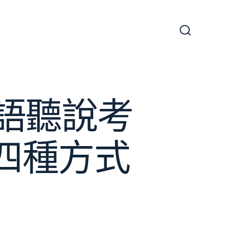
搜
尋
切
換
開
關
英語聽說考
p四種方式