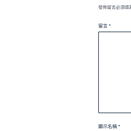
發佈留言必須填
留言
*
顯示名稱
*