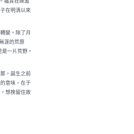
。福貴狂嫖濫
衫子在明清以來
的轉變。除了月
“無涯的荒原
里是一片荒野。
在那，誕生之前
烈的意味，在于
作，想挽留住故