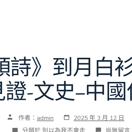
領詩》到月白衫
證-文史–中
發
文
作者：
admin
2025 年 3 月 12 日
表
章
日
作
分
在
分類於
別以為我不會走
尚無留言