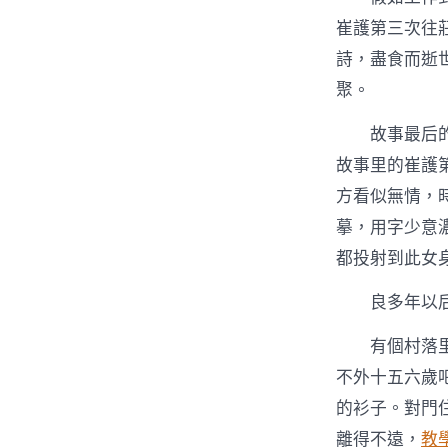
崔護第三次往
詩，盡食而逝
聚。
故事最后
故事里的崔護
方看似無情，
摹，用字少意
都投射到此女
良多年以
有個村落
不外十五六歲
的衫子。對門
離得不遠，
教