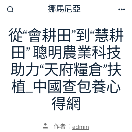
跳
挪馬尼亞
至
搜
選
尋
單
主
切
從“會耕田”到“慧耕
要
換
開
內
關
田” 聰明農業科技
容
助力“天府糧倉”扶
植_中國查包養心
得網
文
作者：
admin
章