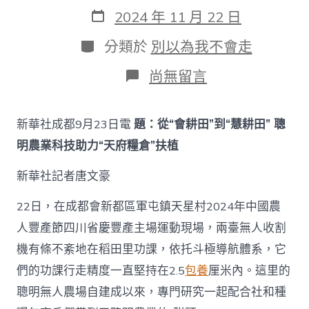
作
發
2024 年 11 月 22 日
者
表
日
分
分類於
別以為我不會走
期
類
在
尚無留言
〈從
“會
耕
新華社成都9月23日電
題：從“會耕田”到“慧耕田” 聰
田”
到
明農業科技助力“天府糧倉”扶植
“慧
耕
新華社記者唐文豪
田”
聰
22日，在成都會新都區軍屯鎮天星村2024年中國農
明
農
人豐產節四川省慶豐產主場運動現場，兩臺無人收割
業
機有條不紊地在稻田里功課，依托斗極導航體系，它
科
技
們的功課行走精度一直堅持在2.5
包養
厘米內。這里的
助
聰明無人農場自建成以來，專門研究一起配合社和種
力