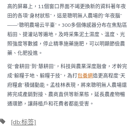
高的屏幕上，11個窗口界面不竭更換新的資料著年夜
田的各項“身材狀態”，這是聰明無人農場的“年夜腦”
——“聰明農場云平臺”。300多個傳感器分布在焦點區
稻田、提灌站等遍地，及時采集泥土濕度、溫度、光
照強度等數據，停止精準施藥施肥，可以明顯節儉農
藥、化肥投進。
從“會耕田”到“慧耕田”，科技與農業深度融會，才幹完
成“躲糧于地、躲糧于技”，為打
包養網
造更高程度“天
府糧倉”積儲動能。孟桂林表現，將來聰明無人農場還
將完成產銷對接、農商直供等新業態，延長農產物暢
通環節，讓蒔植戶和花費者都能受害。
標
[db:标签]
籤