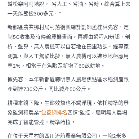
道松樂呵呵地說，“省人工、省油、省時，綜合算上去
一天能節儉300多元。”
新都區農業鄉村局村落復興總計劃師孟桂林先容，定
制5G收集及時傳輸農機畫面，再經由過程AI辨認、剖
析、盤算，無人農機可以自若地在田里功課。經專家
測算，與人工駕駛比擬，無人農機可以進步地盤應用
率2%，相當于在焦點區新增了60畝耕地。
據先容，本年新都區聰明無人農場焦點區水稻測產畝
產到達730公斤，同比減產50公斤。
耕種本錢下降，生態效益也不竭浮現。依托精準的景
象監測和農業“
包養網排名
四情”監控，聰明無人農場
完成了智能管控，精準蒔植。
在位于天星村的四川流航農業無限公司，一塊2米多