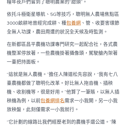
“天
糧年夜戶們嘗到了聰明農業的“甜頭”。
府
糧
依托斗極衛星導航、5G等技巧，聰明無人農場焦點區
倉”
扶
3000畝耕地曾經完成耕、種
包養網
、管、收要害環節
植
全無人功課，農田周遭的狀況全天候及時監測。
_
中
在新都區昌平農機功課專門研究一起配合社，各式農
國
查
機整潔停放著，一些農機掛著攝像頭，駕駛艙內架著
包
一臺把持面板。
養
心
得
“這就是無人農機。”擔任人陳道松先容說，“我有七八
網〉
臺農機都做了聰明化改革。好比無人拖沓機、插秧
中
機、收割機等，很是好用。”他算了一筆賬，以無人插
秧機為例，以前
包養網排名
需求一小我開，另一小我
放秧盤，此刻僅需求一小我就行。
“它計劃的線路比我們經歷老到的農機手還公道。”陳