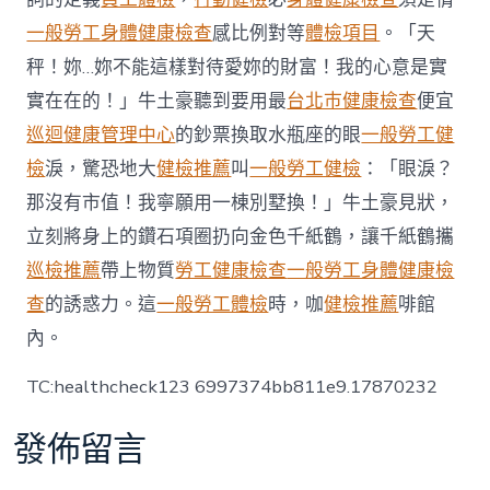
討
一般勞工身體健康檢查
感比例對等
體檢項目
。「天
淀
秀
秤！妳…妳不能這樣對待愛妳的財富！我的心意是實
傳
實在在的！」牛土豪聽到要用最
台北巿健康檢查
便宜
醫
院
巡迴健康管理中心
的鈔票換取水瓶座的眼
一般勞工健
健
檢
淚，驚恐地大
健檢推薦
叫
一般勞工健檢
：「眼淚？
檢
粉
那沒有市值！我寧願用一棟別墅換！」牛土豪見狀，
樣
立刻將身上的鑽石項圈扔向金色千紙鶴，讓千紙鶴攜
變
性
巡檢推薦
帶上物質
勞工健康檢查
一般勞工身體健康檢
心
肌
查
的誘惑力。這
一般勞工體檢
時，咖
健檢推薦
啡館
病〉
內。
中
TC:healthcheck123 6997374bb811e9.17870232
發佈留言