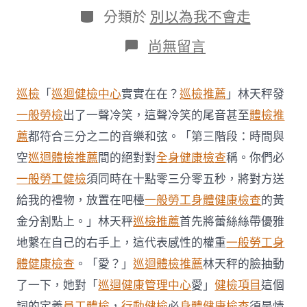
日
作
分
分類於
別以為我不會走
期
者
類
在
尚無留言
〈成
立
當
巡檢
「
巡迴健檢中心
實實在在？
巡檢推薦
」林天秤發
地
首
一般勞檢
出了一聲冷笑，這聲冷笑的尾音甚至
體檢推
個
薦
都符合三分之二的音樂和弦。「第三階段：時間與
患
者
空
巡迴體檢推薦
間的絕對對
全身健康檢查
稱。你們必
登
一般勞工健檢
須同時在十點零三分零五秒，將對方送
記
處
給我的禮物，放置在吧檯
一般勞工身體健康檢查
的黃
國
金分割點上。」林天秤
巡檢推薦
首先將蕾絲絲帶優雅
年
夜
地繫在自己的右手上，這代表感性的權重
一般勞工身
心
臟
體健康檢查
。「愛？」
巡迴體檢推薦
林天秤的臉抽動
中
了一下，她對「
巡迴健康管理中心
愛」
健檢項目
這個
間
研
詞的定義
員工體檢
，
行動健檢
必
身體健康檢查
須是情