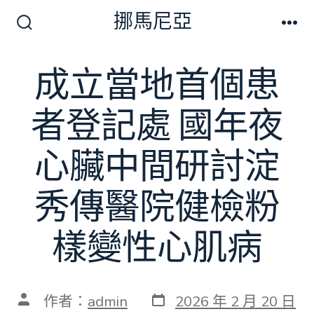
跳
挪馬尼亞
至
搜
選
尋
單
主
切
成立當地首個患
要
換
開
內
關
者登記處 國年夜
容
心臟中間研討淀
秀傳醫院健檢粉
樣變性心肌病
發
文
作者：
admin
2026 年 2 月 20 日
表
章