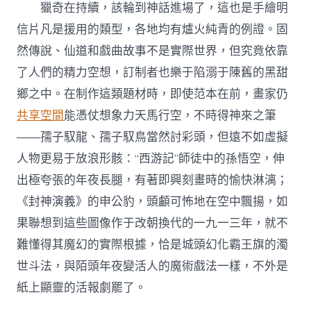
獵奇在持續，該輪到神話進場了，這也是手繪明
信片凡是援用的類型，各地均有爐火純青的例證。固
然傳說、仙道和戲曲故事不是實際世界，但究竟依靠
了人們的精力空想，訂制者也樂于陷溺于陳舊的黑甜
鄉之中。在制作這類題材時，即使范本在前，畫家仍
共享空間
能憑仗想象力天馬行空，不時得神來之筆
——孺子馭龍、孺子馭鳥當然討彩頭，但遠不如虛擬
人物更易于放浪形骸：“西游記”師徒中的孫悟空，伸
出極夸張的年夜長腿，有著即興刻畫時的愉快淋漓；
《封神演義》的申公豹，頭顱可怖地在空中飄揚，如
果聯想到這些圖像作于改朝換代的一九一三年，就不
難懂得其魔幻的實際根據，恰是城頭幻化霸王旗的濁
世斗法，與陌頭年夜變活人的魔術戲法一樣，不外是
紙上顯靈的活報劇罷了。