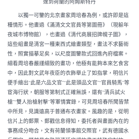
達到荷蘭的阿姆斯特丹
以獨一可鑒的北京畫家周培春為例，或許即是這
種情形。他畫過《滿清文文官員等第圖冊》（現躲年
夜城市博物館），也畫過《清代商展招牌幌子圖》，
這些組畫是清宮一種東西式繪畫類型，畫法不求藝術
性，照實描摹足矣，以尺度圖鑒款式回進內府檔案。
細看周培春嚴謹細致的畫功，他極有能夠本來乞食宮
中，因此對文武年夜臣的衣飾舉止了如指掌，明信片
便手繪出“此是六品文官”“此是頭品文官”“官員騎馬”等
宦海行狀，朝服等第制式正確無誤，還有“清兵試火
槍”“雙人抬槍射擊”等軍情實錄，可見周培春所聞皆禁
中所見，見識遠高于普通布衣畫家。風趣的是，從明
信片上的郵票、郵戳信息得知，委托者與畫面內在的
事務成分吻合，文有荷蘭領事館交際官，武有德國水