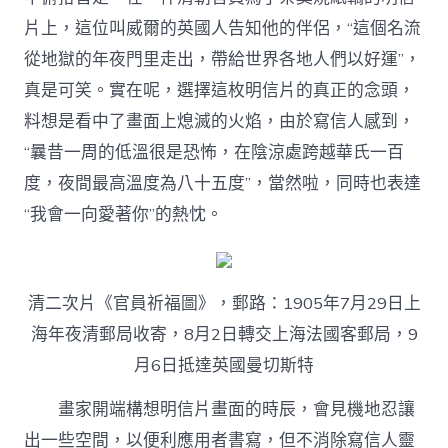
片上，這位叫威爾的英國人告知他的伴侶，“這個名流
從地獄的年夜門里走出，帶給世界各地人們以好運”，
真是可笑。實在呢，選擇這枚明信片的真正的念頭，
料想是看中了畫面上熄滅的火焰，由於寫信人感到，
“曩昔一周的低溫很是恐怖，在陰涼處跨越華氏一百
度，夜間最高溫度為八十五度”，當然啦，同時也表達
“我會一向愛著你”的熱忱。
清二次片《官員祈福圖》，郵路：1905年7月29日上
海年夜清郵局收寄，8月2日轉交上海法國客郵局，9
月6日抵達英國曼切斯特
畫家開端構想明信片畫面的時辰，會見機地忍讓
出一些空間，以便利應用者書寫，但不消除寫信人靈