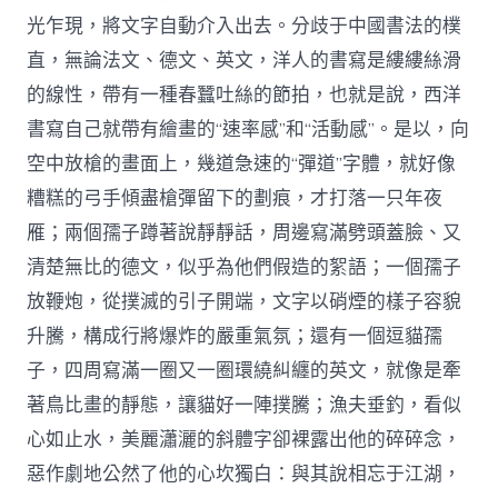
光乍現，將文字自動介入出去。分歧于中國書法的樸
直，無論法文、德文、英文，洋人的書寫是縷縷絲滑
的線性，帶有一種春蠶吐絲的節拍，也就是說，西洋
書寫自己就帶有繪畫的“速率感”和“活動感”。是以，向
空中放槍的畫面上，幾道急速的“彈道”字體，就好像
糟糕的弓手傾盡槍彈留下的劃痕，才打落一只年夜
雁；兩個孺子蹲著說靜靜話，周邊寫滿劈頭蓋臉、又
清楚無比的德文，似乎為他們假造的絮語；一個孺子
放鞭炮，從撲滅的引子開端，文字以硝煙的樣子容貌
升騰，構成行將爆炸的嚴重氣氛；還有一個逗貓孺
子，四周寫滿一圈又一圈環繞糾纏的英文，就像是牽
著鳥比畫的靜態，讓貓好一陣撲騰；漁夫垂釣，看似
心如止水，美麗瀟灑的斜體字卻裸露出他的碎碎念，
惡作劇地公然了他的心坎獨白：與其說相忘于江湖，