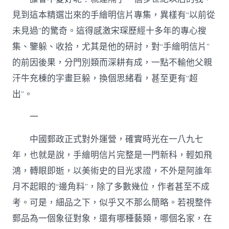
–
中
見到這本精選岀來的手繪明信片專集，異樣有“以前從
國
作
未見過”的驚奇。這得感激宋琛歷經十多年的專心搜
家
集、鑒躲、收拾，尤其是他的研討，對“手繪明信片”
網〉
中
的前因後果，分門別類而深耕有成，一點不輸他父親
汗牛充棟的字畫巨躲，換個思緒看，甚至更有“超
出”。
一
中國郵政正式對外運營，確實時光在一八九七
年，也就是說，手繪明信片完整是一門新科，輕如飛
鴻，轉眼即逝，以美術史的目光求證，不外是阿誰年
月不起眼的“邊角料”，除了多數幾位，作者甚至不成
考。可是，細品之下，似乎又不那么簡略。若視整件
郵品為一個象征對象，還有哪種藝類，哪個名家，在