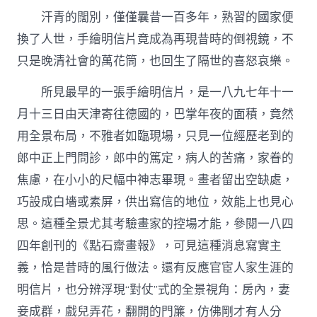
汗青的闊別，僅僅曩昔一百多年，熟習的國家便
換了人世，手繪明信片竟成為再現昔時的倒視鏡，不
只是晚清社會的萬花筒，也回生了隔世的喜怒哀樂。
所見最早的一張手繪明信片，是一八九七年十一
月十三日由天津寄往德國的，巴掌年夜的面積，竟然
用全景布局，不雅者如臨現場，只見一位經歷老到的
郎中正上門問診，郎中的篤定，病人的苦痛，家眷的
焦慮，在小小的尺幅中神志畢現。畫者留出空缺處，
巧設成白墻或素屏，供出寫信的地位，效能上也見心
思。這種全景尤其考驗畫家的控場才能，參閱一八四
四年創刊的《點石齋畫報》，可見這種消息寫實主
義，恰是昔時的風行做法。還有反應官宦人家生涯的
明信片，也分辨浮現“對仗”式的全景視角：房內，妻
妾成群，戲兒弄花，翻開的門簾，仿佛剛才有人分