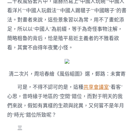
二十枚風俗套片中，還赫然寫上“中國人玩碗”“中國人
看洋片”“中國人玩戲法”“中國人踢毽子”“中國瞎子”的書
法。對畫者來說，這些景象習以為常，用不了畫蛇添
足，所以以“中國人”為前綴，等于為奇怪事物注解，
簡略粗魯的背后，恰是殖平易近主義者的不雅看欲
看，其實不由得年夜驚小怪。
清二次片，周培春繪《風俗組圖》選，郵路：未實寄
可是，不得不認可的是，這種
共享會議室
“看客”
心思，昔時緣于地區的“空間”錯位，而對于明天的我
們來說，假如有異樣的生疏與詫異，又何嘗不是年月
的“時光”錯位所致呢？
三