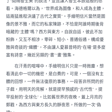
了“間隔發生美”的說法，並且讓人發生本該這般的愿
看。海德格爾以為，“世界成為圖像，和人成為主體，
這兩猛進程決議了古代之實質”。手繪明信片當然是圖
像的景不雅，而它的私家陳跡，不恰是阿誰時期後背
暗藏的“主體”嗎？西方與東方，自說自話，彼此不加
粉飾，又互不相涉，零碎、短小、普通俗通，構成優
雅與奇談的“織體”，不由讓人愛慕昔時的“在場”是多麼
富有詩意，幾近另類的“書”“畫”雅集。
在汗青的喧嘩中，手繪明信片只是一時微塵，想
看清此中一切的機密，是白費的。可是，一個沒有主
體的回想，一件無法復原的事務，一段答非所問的折
子戲，用明天的見解，就是提早預感的“古代性”，提
早投射的“全球化”。比如舊世界的夜晚，蓋上月亮的
郵戳，為西方與東方長久的靜夜思，所做的一次“偽