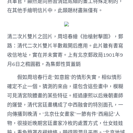
兵軍官，顯然是向熟習清廷底細的畫工特殊定制的，
在其他手繪明信片中，此類題材盡無僅有。
清二次片雙片之回片，周培春繪《抬槍射擊圖》，郵
路：清代二次片雙片半數裁開后應用。此片雖有書寫
收信地址，實在并未實寄。上有北京郵政局1901年9
月6日之橢圓戳，為集郵性質蓋銷
假如周培春行走“如意館”的情形失實，相似情形
確定不止一個。猜測的來由，還包含這些畫中，模糊
可見清宮院體畫的某些特征。經過康熙以后幾朝畫師
的運營，清代宮廷畫構成了中西融會的特別面孔，一
向傳播到晚清。“北京仕女畫家”一節有件“西廂記”人
物，很接近晚期宮廷畫家冷枚的處置方式，仕女娃娃
臉，重色籠罩衣褶線條，顯得圓潤且平面。“北京地域