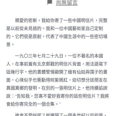
在
尚無留言
〈“找
九
宮
親愛的密斯，我給你寄了一些中國明信片，完整
格
教
是以前從未見過的。我和一位中國藝術家自己定制
室
的。它們很是原創，代表了中國生涯中的一些密切場
世
界”
景。
的
郵
一九〇三年七月二十九日，一位不著名的本國
戳：
晚
人，在事前蓋有北京郵戳的明信片背面，用法語寫下
清
這幾行字。他的書體警惕避開了繪有仙姑與孺子的畫
手
繪
面，心境似乎也衝動得姹紫嫣紅，迫切想分送朋友在
明
異國異鄉的發明。在別的一張明信片上，他持續諂諛
信
片
說：“告知我，您喜不愛好我寄你的這些明信片？我將
–
會給你寄完全的一個合集。”
文
史
誰會不愛好呢？就連隔了一個多世紀以后的我，