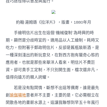
技巧途徑得以普及與風行。
約翰·湯姆遜《拉洋片》，版畫，1880年月
手繪明信片出生在這個“機械復制”為時興的時
期，顯然是分歧時宜的。適用品以人工繪制，耗時又
吃力，但附著于郵政明信片，反卻是舊瓶裝新酒，是
一種深刻淺出的新玩意兒，在對西方抱有獵奇心態的
應用者，也就是那些來華洋人看來，明信片不費巨
資，卻可貴手工定制，不只別開生面，檔次還非凡，
值得向遠方的親人誇耀。
若是沒有點閑情，斷想不出這等偶寄，誰是最先
創
瑜伽場地
意者并不主要，主要的是，它必需樹立在
閑散各地的畫薪水源上。這讓我聯想到早五十年風行