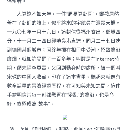
保留者。
人算遠不如天年，一件“周易算卦圖”，郵戳居然
蓋在了卦師的臉上，似乎將來的宇航員在泄露天機。
一九〇七年十月十六日，這封信從福州寄出，郵資四
分，十一月二十四日經噴鼻港直達，同月二十七日達
到德國某個城市；因終年插在相冊中受潮，招致邊沿
糜爛，就如許覺醒了一百多年；叫醒是在internet時
期，顛末隔空買賣，又回到動身時的處所，被一個叫
宋琛的中國人收藏，印在了這本書里。聽起來就像有
數童話里的冒險經過歷程，在可知與未知之間，這件
手繪明信片每一刻都懸置在“變亂”的邊沿，也是命
好，終極成為“故事”。
清二次片《算卦圖》，郵路：此片1907年陰歷10月