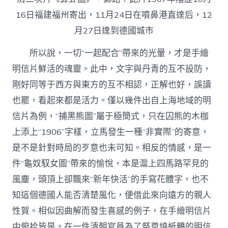
16日福建福州寄出，11月24日在噴鼻港直達后，12
月27日達到德國城市
所以說，一切“一起配合”帶來的光暈，才是手繪
明信片鮮活的魂靈。此中，文字與丹青的互不設防，
剛好同等于西方與東方的互不相認，正解也好，誤讀
也罷，看起來都是活力。僅以幾件出自上海地域的明
信片為例，“捕黑熊圖”屬于極簡式，只在囚熊的木枷
上添上“1906”字樣，立馬發生一種“非實際”的寄意，
是不是針對時局的歹意也未可知。相反的情感，是一
件“龜奴馭女圖”帶來的愉悅，本是滬上四馬路罕見的
風塵，頭頂上卻飄來“新年快活”的手寫花體字，也不
知這個德國人能否清楚風化，便借此來向遠方的親人
性賀。相似因曲解而發生喜感的例子，在手繪明信片
中俯拾皆是。在一件清朝官員為了祭奠燒紙轎的明信