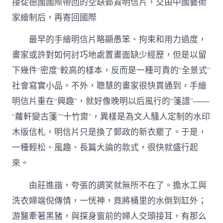
接從德國國際帶回的空缺郵資明信片，交由中國藝術
家繪制后，再寄回國際
最早的手繪明信片略顯愚笨、拘束和用力過度，
畫家或許對如何討巧地處置畫面缺少經歷，但是以留
下幾件“密度”較高的樣本，反而是一種可貴的“全景式”
社會寫實小品。不外，聰慧的畫家很快貫通到，手繪
明信片重在“興趣”，就好像晚明以后風行的“箋譜”——
“蘿軒變古箋”“十竹齋”，異樣是為文人騷人定制的水印
木版信札，明信片只是換了郵政的新衣罷了。于是，
一種輕松、風趣、長篇大論的款式，很快就盛行起
來。
由莊進諧，夸張的調笑就無所不在了。擔水工與
洗衣婦端倪傳情，一恍神，竟將桶里的水倒到缸外；
游醫牽著黑豬，與探身窗前的婦人交頭接耳，有那么