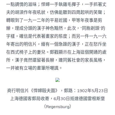
一點調情的滋味；悍婦一手執雞毛撣子，一手抓著丈
夫的胡須作年夜吼狀，仿佛能聽到四周起哄的笑聲；
轉眼到了一九一二年的平易近國，甲等年夜事是剪
辮，理成分頭的漢子神色黯然，此次，“同胞剃頭”的
字樣，確信是代表著畫家的態度；而另一件一九一六
年寄出的明信片，繪有一個急躁的漢子，正在怒斥坐
在西式椅子上的妻兒。郵戳顯示在上海這個開通的處
所，漢子竟然還留著長辮，連同舊社會的家長風格，
一并被有立場的畫筆所嘲諷。
商行明信片《悍婦毆夫圖》，郵路：1902年5月23日
上海德國客郵局收寄，6月30日抵達德國雷根斯堡
（Regensburg）