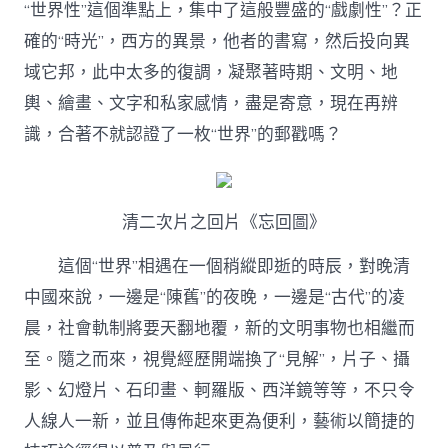
“世界性”這個準點上，集中了這般豐盛的“戲劇性”？正
確的“時光”，西方的異景，他者的書寫，然后投向異
域它邦，此中太多的復調，凝聚著時期、文明、地
輿、繪畫、文字和私家感情，盡是寄意，現在再辨
識，合著不就認證了一枚“世界”的郵戳嗎？
清二次片之回片《忘回圖》
這個“世界”相遇在一個稍縱即逝的時辰，對晚清
中國來說，一邊是“陳舊”的夜晚，一邊是“古代”的凌
晨，社會軌制將要天翻地覆，新的文明事物也相繼而
至。隨之而來，視覺經歷開端換了“見解”，片子、攝
影、幻燈片、石印畫、軻羅版、西洋鏡等等，不只令
人線人一新，並且傳佈起來更為便利，藝術以簡捷的