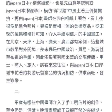
的japan(日本)“橫濱攝影”，也是先由意年夜利或
japan(日本)攝影師，模仿“浮世繪”中風土著土偶情擺
拍，再由japan(日本)畫師在卵白相紙上著色，看上往
很像是黑色照片，異樣是賣相一流的美術商品。從宋
琛的搜集和研討可知，介入手繪明信片的中國畫工，
在北京、天津、上海、廣東、廣西都有案例，這些城
市較早對外開埠，差未幾是中國政治、貿易、游玩甚
至布道的重鎮，因此湊集著列國來華的交際使節、甲
士、商人、旅人，訪客來交往往，與japan(日本)口岸
城市忙著炮制游玩留念品的情況相仿，供求兩旺，各
生歡樂。
二
畢竟有哪些中國畫師介入了手工明信片的創作，
至今仍是一個謎。晚清畫壇處于四顧茫然的夾縫期，