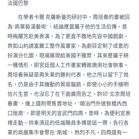
法國巴黎
在學者卡爾·克羅斯曼的研討中，周培春的畫被回
為“商業裝潢藝術”，結論應當屬于他的生活后傳。昔
時梅蘭芳赴美表演，為了更直不雅地先容中國戲劇，
齊如山約請富麗工整作風畫家，為劇目定制了成套的
扮演分化圖，現場展現給美國不雅眾，其來歷屬于統
一種情形，即宮廷個人工作畫家轉進適用社會辦事。
周培春無疑是再失業的勝利代表，他之所以留下了姓
名，仍是由于其機動的貿易腦筋，即使小小的手繪明
信片生意，也沒忘了在下面廣而告之，鈐印“北京周培
春畫”，邊上還附帶售賣地址，“順治門外達智橋內西
口迤南”，即是明天的宣武門四周。昔時，為便利宮表
裡走動，供奉清廷的低端職員多擇居這一帶，各行各
業的商展集市會聚在“南城”，熱烈不凡。四周還有一