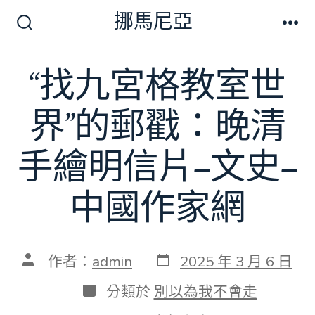
跳
挪馬尼亞
至
搜
選
尋
單
主
切
“找九宮格教室世
要
換
開
內
關
界”的郵戳：晚清
容
手繪明信片–文史–
中國作家網
發
文
作者：
admin
2025 年 3 月 6 日
表
章
日
作
分
分類於
別以為我不會走
期
者
類