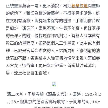
正統畫派莫衷一是，更不消說平易近
教學場地
間畫師
的處境了，難認為繼的從藝者，不得不另求活路，好
在文明有新態，總有適者保存的機遇。手繪明信片就
是如許一類偏門，渠道不寬，生意不年夜，但好歹掙
的是洋人的錢。依據現存作風判定，有些人底本就有
較高的繪畫程度，顯然是個人工作畫家，此中或有個
體，已經是宮廷造辦處的人。眾所周知，廢制前的清
廷衰頹不勝，各色簿中人從宮墻內惶然出離，棄如寺
人宮女，通俗畫工更是舉足輕重，首當其沖裁減出
局，流進社會自生自滅。
清二次片，周培春繪《頭品文官》，郵路：1907年2
月28日經北京的德國客郵局收寄，于同年的4月14日