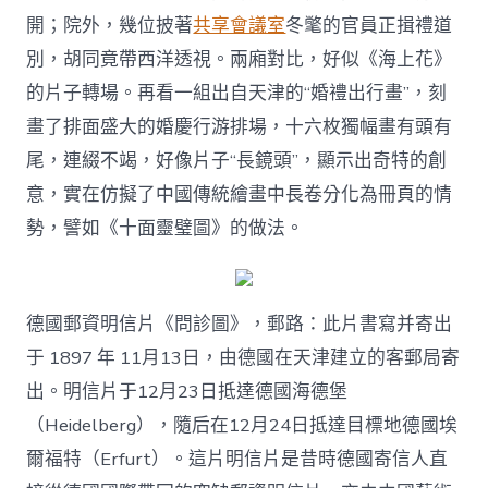
開；院外，幾位披著
共享會議室
冬氅的官員正揖禮道
別，胡同竟帶西洋透視。兩廂對比，好似《海上花》
的片子轉場。再看一組出自天津的“婚禮出行畫”，刻
畫了排面盛大的婚慶行游排場，十六枚獨幅畫有頭有
尾，連綴不竭，好像片子“長鏡頭”，顯示出奇特的創
意，實在仿擬了中國傳統繪畫中長卷分化為冊頁的情
勢，譬如《十面靈璧圖》的做法。
德國郵資明信片《問診圖》，郵路：此片書寫并寄出
于 1897 年 11月13日，由德國在天津建立的客郵局寄
出。明信片于12月23日抵達德國海德堡
（Heidelberg），隨后在12月24日抵達目標地德國埃
爾福特（Erfurt）。這片明信片是昔時德國寄信人直