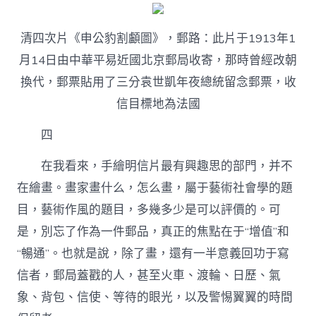
清四次片《申公豹割顱圖》，郵路：此片于1913年1
月14日由中華平易近國北京郵局收寄，那時曾經改朝
換代，郵票貼用了三分袁世凱年夜總統留念郵票，收
信目標地為法國
四
在我看來，手繪明信片最有興趣思的部門，并不
在繪畫。畫家畫什么，怎么畫，屬于藝術社會學的題
目，藝術作風的題目，多幾多少是可以評價的。可
是，別忘了作為一件郵品，真正的焦點在于“增值”和
“暢通”。也就是說，除了畫，還有一半意義回功于寫
信者，郵局蓋戳的人，甚至火車、渡輪、日歷、氣
象、背包、信使、等待的眼光，以及警惕翼翼的時間