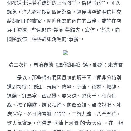
個布道士湯若看建造的上帝教堂，俗稱“南堂”，可以
想象，洋人趁星期到四周逛街，趁便將空缺明信片交
給胡同里的畫家，吩咐所需的內在的事務，或許在店
展里遴選一些風趣的“製品”帶歸去，寫信，寄送，向
國際散佈一樁樁輕如鴻毛的“事務”。
清二次片，周培春繪《風俗組圖》選，郵路：未實寄
是以，那些帶有異國風情的販子圖，便非分特別
遭到接待：頂缸、玩碗、修傘、寺庫、夜巡、舞龍、
逗貓、釘馬掌、西瓜攤、耍火球、蕩秋千、和尚化
緣、孺子樂隊、婦女抽煙、龜奴馭妓、鼓弦說唱、冰
床運客、冬日堆雪獅子等等，三教九流，八門五花，
炊火氣實足，仿佛是“晚清上河圖”的“蒙太奇”。在一組