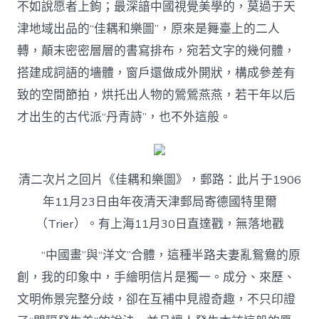
不如說愿者上鉤；最深諳中國視覺美學的，莫過于天
津地域出品的“佳耦和樂圖”，原來是舞臺上的二人
轉，顛末密密層層的書寫排布，宛若文字的幾何體，
搭建成詞語的墻體，窗戶還做成外開狀，構成參差有
致的空間節拍，烘托出人物的鶯鶯燕燕，若干年以后
才出生的古代派“丹青詩”，也不外這般。
清二次片之回片《佳耦和樂圖》，郵路：此片于1906
年11月23日由年夜清天津郵局寄德國特里爾
（Trier）。有上海11月30日直達戳，無落地戳
“中國畫”與“洋文”合體，這種半路夫妻亂鴛鴦的原
創，我的印象中，手繪明信片是獨一。成分、來歷、
文明佈景完整分歧，卻在互補中見證奇趣，不只印證