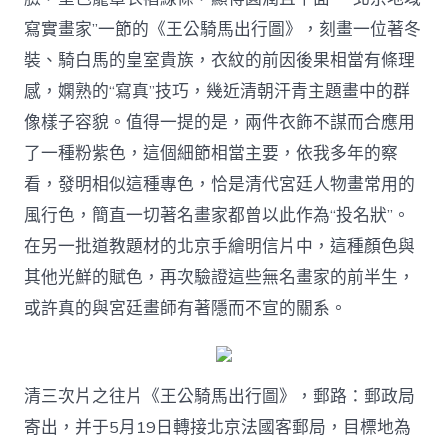
寫實畫家”一節的《王公騎馬出行圖》，刻畫一位著冬
裝、騎白馬的皇室貴族，衣紋的前因後果相當有條理
感，嫻熟的“寫真”技巧，幾近清朝汗青主題畫中的群
像樣子容貌。值得一提的是，兩件衣飾不謀而合應用
了一種粉紫色，這個細節相當主要，依我多年的察
看，發明相似這種專色，恰是清代宮廷人物畫常用的
風行色，簡直一切著名畫家都曾以此作為“投名狀”。
在另一批道教題材的北京手繪明信片中，這種顏色與
其他光鮮的賦色，再次驗證這些無名畫家的前半生，
或許真的與宮廷畫師有著隱而不宣的關系。
清三次片之往片《王公騎馬出行圖》，郵路：郵政局
寄出，并于5月19日轉接北京法國客郵局，目標地為