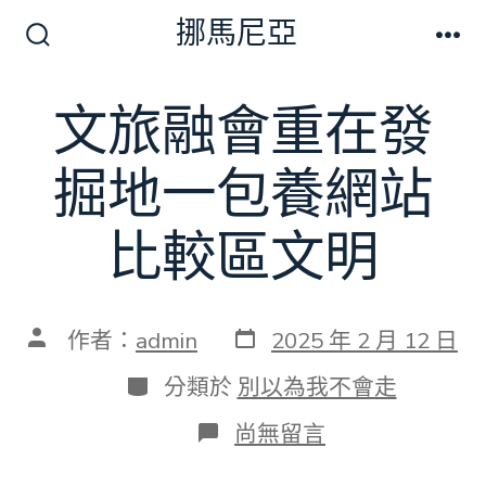
跳
挪馬尼亞
至
搜
選
尋
單
主
切
文旅融會重在發
要
換
開
內
關
掘地一包養網站
容
比較區文明
發
文
作者：
admin
2025 年 2 月 12 日
表
章
日
作
分
分類於
別以為我不會走
期
者
類
在
尚無留言
〈文
旅