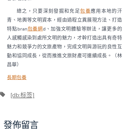
總之，只要深刻發掘和充足
包養
應用本地的汗
青、地輿等文明資本，經由過程立異展現方法、打造
特點bran
包養網
d、加強文明體驗等辦法，讓更多的
人感觸感染到處所文明的魅力，才幹打造出具有奇特
魅力和競爭力的文旅產物，完成文明與游玩的良性互
動和協同成長，從而推進文旅財產可連續成長。（
林
昌華
）
長期包養
標
[db:标签]
籤
發佈留言