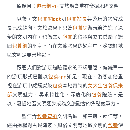
融
原題目：
包養網VIP
文旅融會重在發掘地區文明
會
重
以後，文
包養網ppt
明
包養站長
與游玩的融會成
在
發
長已成趨向。文旅融會不只為
包養網
游玩業注進了深
掘
摯的文明內在，也為文明
包養
的傳承與立異供給了遼
地
一
闊
包養網
的平臺。而在文旅融會的過程中，發掘好地
包
養
區文明是要害地點。
網
站
跟著人們對游玩體驗需求的不竭晉陞，傳統單一
比
的游玩形式已難以
包養app
知足。現在，游客加倍重
較
區
視在游玩中感觸感染
包養
本地奇特的
女大生包養俱樂
文
部
文明魅力，尋求特性化、深度化的
包養
體驗。是
明〉
中
以，發掘地區文明逐步成為文旅融會的焦點競爭力。
一些汗青
包養管道
文明名城，如平遠、麗江等，
經由過程對古城建筑、風俗文明等地區文明的
包養
深