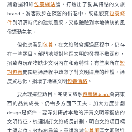
刻發掘和維
包養網站
護，打造出了獨具特點的文旅
brand。游客散步在陳舊的街巷中，既能觀賞
包養條
件
到明清時代的建筑風采，又能體驗到本地傳統的風
俗運動氣氛。
但也應看到
包養
，在文旅融會經過歷程中，仍存
在一些題目。部門地域對地區文明的發掘不敷深刻，
招致游玩產物缺少文明內在和奇特性；有些處所在
短
期包養
開闢經過歷程中疏忽了對文明遺產的維護，過
度貿易化，損壞了地區文明
包養價格
。
要處理這些題目，完成文旅融
包養網dcard
會高東
西的品質成長，仍需多方面下工夫：加大力度計劃
design是條件。要深刻研討本地的汗青文明等獨佔的
文明特征，梳理制訂文旅成長計劃，明白文旅項目標
主題定位、效能布局等。重視將地
包養網
區文明融進