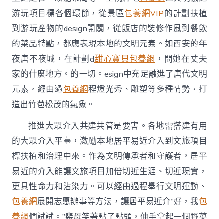
游玩項目標各個環節，從景區
包養網VIP
的計劃扶植
到游玩產物的design開闢，從飯店的裝修作風到餐飲
的菜品特點，都應表現本地的文明元素。如西安的年
夜唐不夜城，在計劃d
甜心寶貝包養網
，問她在丈夫
家的什麼地方。的一切。esign中充足融進了唐代文明
元素，經由過
包養網
程燈光秀、雕塑等多種情勢，打
造出竹苞松茂的氣象。
推進大眾介入共建共管是要害。各地需搭建有用
的大眾介入平臺，激勵本地居平易近介入到文旅項目
標扶植和治理中來。作為文明傳承者和守護者，居平
易近的介入能讓文旅項目加倍切近生涯、切近現實，
更具性命力和沾染力。可以經由過程舉行文明運動、
包養網
展開志愿辦事等方法，讓居平易近介“好，我
包
養網
們試試。”裴母笑著點了點頭，伸手拿起一個野菜