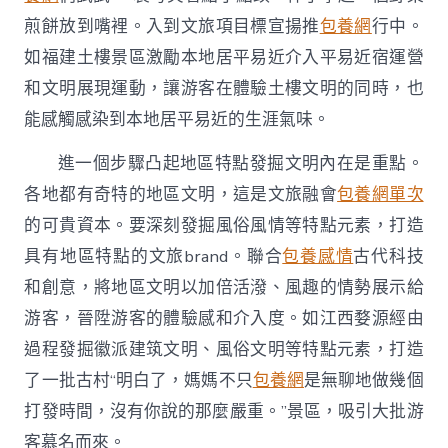
煎餅放到嘴裡。入到文旅項目標宣揚推
包養網
行中。
如福建土樓景區激勵本地居平易近介入平易近宿運營
和文明展現運動，讓游客在體驗土樓文明的同時，也
能感觸感染到本地居平易近的生涯氣味。
進一個步驟凸起地區特點發掘文明內在是重點。
各地都有奇特的地區文明，這是文旅融會
包養網單次
的可貴資本。要深刻發掘風俗風情等特點元素，打造
具有地區特點的文旅brand。聯合
包養感情
古代科技
和創意，將地區文明以加倍活潑、風趣的情勢展示給
游客，晉陞游客的體驗感和介入度。如江西婺源經由
過程發掘徽派建筑文明、風俗文明等特點元素，打造
了一批古村“明白了，媽媽不只
包養網
是無聊地做幾個
打發時間，沒有你說的那麼嚴重。”景區，吸引大批游
客慕名而來。