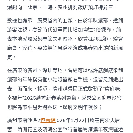
爆趨向，北京、上海、廣州排列飯店預訂榜前三。
數據也顯示，廣東省內的汕頭，由於年味濃郁，遭到
游客注視，春節時代訂單同比增加均達2倍擺佈，前
去本地感觸感染春節文明傳承，欣賞舞龍舞獅、燈會
廟會、煙花、英歌舞等風俗扮演成為春節出游的新風
氣。
在廣東的廣州、深圳等地，曾經可以或許感觸感染到
濃郁的年味撲有個小姑娘垂頭看手機，沒留意到她出
去。面而來。據悉，廣州越秀區正式啟動了“廣府味·
幸福年”2025越秀新春系列運動，越秀公園迎春燈會
也將為市平易近游客送上廣府文明年夜餐；
廣州市南沙區2
包養網
025年1月22日將在南沙天后
宮、蒲洲花圃及濱海公園舉行首屆粵港澳年夜灣區燈