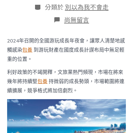
日
作
分
分類於
別以為我不會走
期
者
類
在
尚無留言
〈文
旅
開
2024年召開的全國游玩成長年夜會，讓眾人清楚地感
麥|
瞻
觸感染
包養
到游玩財產在國度成長計謀布局中無足輕
望
重的位置。
2025，
激
利好政策的不竭開釋，文旅業熱門頻現，市場在將來
活
喜
幾年將持續堅
包養
持微弱的成長勢頭，市場範圍將連
包
養
續擴展，競爭格式將加倍劇烈。
行
情
廣
東
文
旅
消