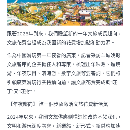
費
引
領
行
業
向
跟著2025年到來，我們瞻望新的一年文旅成長趨向，
前
文旅花費曾經成為我國新的花費增加點和動力源。
向
新〉
作為中國游玩第一年夜省的廣東，記者采訪羊城晚報
中
文旅智庫的企業擔任人和專家，梳理出年味濃、進境
游、年夜項目、濱海游、數字文旅等要害詞，它們將
引領廣東游玩行業持續向前，讓文旅花費完成既“旺
丁”又“旺財”。
【年夜趨向】 進一個步驟激活文旅花費新活氣
2024年以來，我國文旅供應側構造性改造不竭深化，
文明和游玩深度融會，新業態、新形式、新供應加速