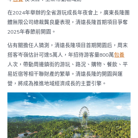
在2024年舉辦的全省游玩成長年夜會上，廣東長隆團
體無限公司總裁龔良慶表現，清遠長隆首期項目爭奪
2025年春節前開園。
佔有關擔任人猜測，清遠長隆項目首期開園后，周末
搭客岑嶺估計可達5萬人，年招待游客量800萬
包養
人次，帶動周邊鎮街的游玩、路況、購物、餐飲、平
易近宿等相干聯財產的繁華。清遠長隆的開園與運
營，將成為推進地域經濟成長的主要引擎。