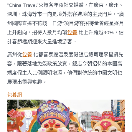
“China Travel”火爆各年夜社交媒體，在廣東，廣州、
深圳、珠海等市一向是境外搭客進境的主要門戶，“廣
州國際直達不花錢一日游”項目游客招待量曾經呈逐月
上升趨向，招待人數月均環
包養
比上升跨越30%，估
計春節檔期迎來大量進境游客。
廣州從
包養
化都喜泰麗溫泉度假飯店總司理李星凱先
容，跟著落地免簽政策放寬，飯店今朝招待的本國高
端度假主人比例顯明增添，他們對傳統的中國文明也
展現出很興奮趣。
包養網