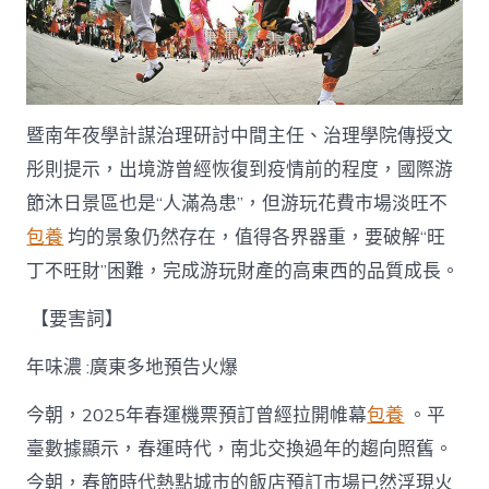
暨南年夜學計謀治理研討中間主任、治理學院傳授文
彤則提示，出境游曾經恢復到疫情前的程度，國際游
節沐日景區也是“人滿為患”，但游玩花費市場淡旺不
包養
均的景象仍然存在，值得各界器重，要破解“旺
丁不旺財”困難，完成游玩財產的高東西的品質成長。
【要害詞】
年味濃 :廣東多地預告火爆
今朝，2025年春運機票預訂曾經拉開帷幕
包養
。平
臺數據顯示，春運時代，南北交換過年的趨向照舊。
今朝，春節時代熱點城市的飯店預訂市場已然浮現火