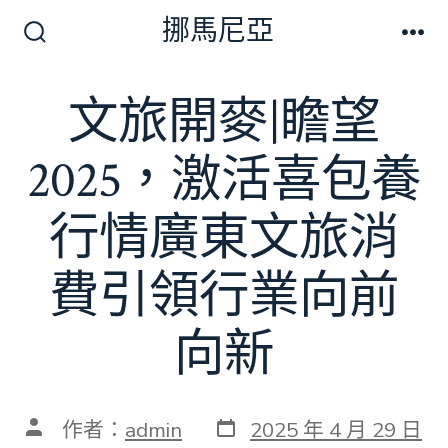
跳
挪馬尼亞
至
搜
選
尋
單
主
切
文旅開麥|瞻望
要
換
開
內
關
2025，激活喜包養
容
行情廣東文旅消
費引領行業向前
向新
發
文
作者：
admin
2025 年 4 月 29 日
表
章