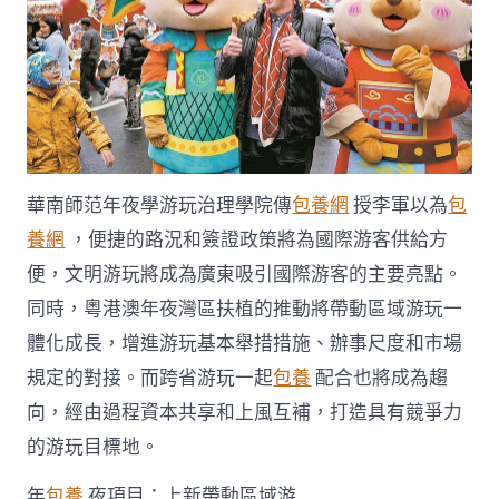
華南師范年夜學游玩治理學院傳
包養網
授李軍以為
包
養網
，便捷的路況和簽證政策將為國際游客供給方
便，文明游玩將成為廣東吸引國際游客的主要亮點。
同時，粵港澳年夜灣區扶植的推動將帶動區域游玩一
體化成長，增進游玩基本舉措措施、辦事尺度和市場
規定的對接。而跨省游玩一起
包養
配合也將成為趨
向，經由過程資本共享和上風互補，打造具有競爭力
的游玩目標地。
年
包養
夜項目：上新帶動區域游