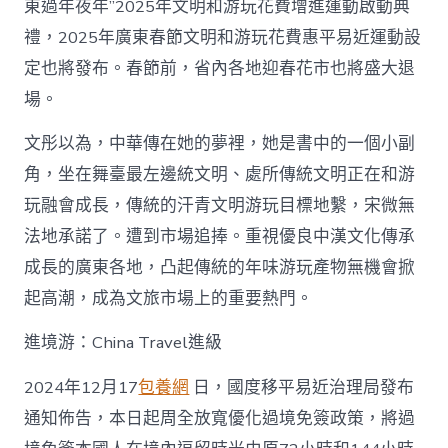
東過年夜年”2025年文明和游玩花費增進運動啟動典
禮，2025年廣東春節文明和游玩花費惠平易近運動設
定也將發布。春節前，省內各地迎春花市也將盛大退
場。
文彤以為，中華傳在她的夢裡，她是書中的一個小副
角，坐在舞臺最左邊統文明、處所傳統文明正在和游
玩融會成長，傳統的汗青文明游玩目標地繫，宋微無
法地承諾了。遭到市場追捧。重視優良中漢文化傳承
成長的廣東各地，凸起傳統的年味游玩產物無機會掀
起高潮，成為文旅市場上的重要熱門。
進境游：China Travel進級
2024年12月17
包養網
日，國度移平易近治理局發布
通知佈告，本日起周全放寬優化過境免簽政策，將過