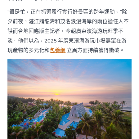
“很是忙，正在抓緊履行實行好景區的跨年運動。”除
夕前夜，湛江鼎龍灣和茂名浪漫海岸的兩位擔任人不
謀而合地回應版主記者，今朝廣東濱海游玩旺季不
淡。他們以為，2025 年廣東濱海游玩市場無望在游
玩產物的多元化和
包養網
立異方面持續獲得衝破。