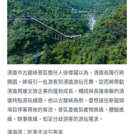
清遠市古龍峽景區擔任人徐偉躍以為，清遠長隆行將
開園，將吸引一批游客到清遠游玩花費，從而將帶動
清遠周邊文旅企業的蓬勃成長，構成與長隆串聯的清
遠特點游玩線路。他以古龍峽為例，要想接住新龍頭
項目停業帶來的客流，景區要做到產物進級，體驗進
級，辦事進級，知足分歧游客的游玩需求。
濱海游：旺季不淡引客來