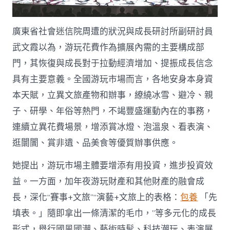
廣東省社會迷信院周遭的狀況與成長研討所副研討員
武文霞以為，游玩花費作為擴展內需的主要構成部
門，其恢復與成長對于拉動經濟增加、提振成長信念
具有主要意義。全國游玩市場而言，各地安身本身資
本天賦，立異文旅產物和辦事，繚繞冰雪、避冷、親
子、研學、年俗等熱門，不竭豐盛運動內在的事務，
連續立異花費場景，增添賞冰燈、泡溫泉、看表演、
逛闤闠、賞非遺、品美食等優質辦事供應。
她提出，游玩市場主體要增添有用投資，進步投資效
益。一方面，加年夜游玩財產和其他財產的融會成
長，深化“賽事+文旅”“演藝+文旅上的表格：
包養
「先
填表。」隨即拿出一條清潔的毛巾，”等多元化的成長
形式，舉行國風國潮、藝術時髦、科技潮玩、表演展