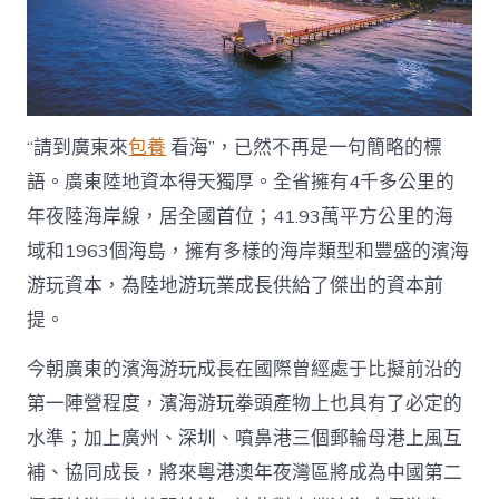
“請到廣東來
包養
看海”，已然不再是一句簡略的標
語。廣東陸地資本得天獨厚。全省擁有4千多公里的
年夜陸海岸線，居全國首位；41.93萬平方公里的海
域和1963個海島，擁有多樣的海岸類型和豐盛的濱海
游玩資本，為陸地游玩業成長供給了傑出的資本前
提。
今朝廣東的濱海游玩成長在國際曾經處于比擬前沿的
第一陣營程度，濱海游玩拳頭產物上也具有了必定的
水準；加上廣州、深圳、噴鼻港三個郵輪母港上風互
補、協同成長，將來粵港澳年夜灣區將成為中國第二