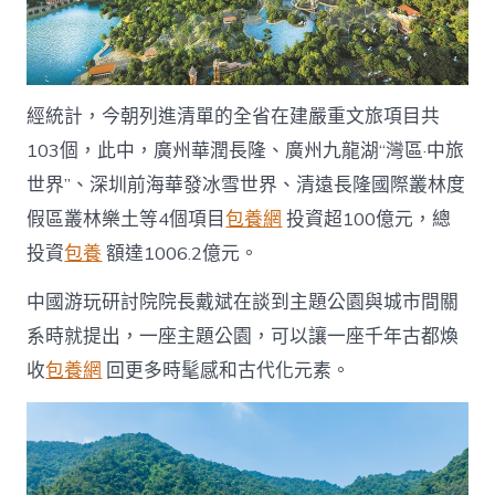
經統計，今朝列進清單的全省在建嚴重文旅項目共
103個，此中，廣州華潤長隆、廣州九龍湖“灣區·中旅
世界”、深圳前海華發冰雪世界、清遠長隆國際叢林度
假區叢林樂土等4個項目
包養網
投資超100億元，總
投資
包養
額達1006.2億元。
中國游玩研討院院長戴斌在談到主題公園與城市間關
系時就提出，一座主題公園，可以讓一座千年古都煥
收
包養網
回更多時髦感和古代化元素。