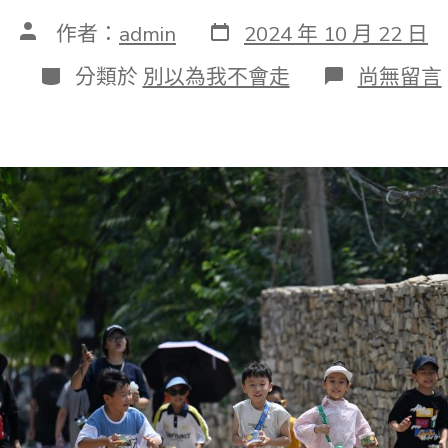
發
文
作者：
admin
2024 年 10 月 22 日
表
章
日
作
分
在
分類於
別以為我不會走
尚無留言
期
者
類
〈新
華
全
媒
+丨
“古
村”
煥
發
重
生
機
——
平
易
近
宿
寒