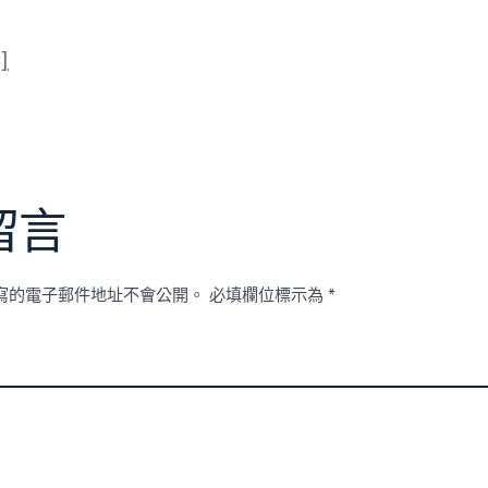
]
留言
寫的電子郵件地址不會公開。
必填欄位標示為
*