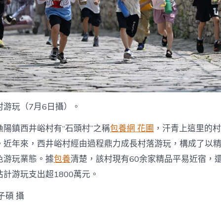
帶
火
村
落
游
_
中
查
包
養
國
村游玩（7月6日攝）。
網〉
中
陽鎮西井峪村有“石頭村”之稱
包養網 花圃
，汗青上這里的村
。近年來，西井峪村經由過程鼎力成長村落游玩，構成了以
色游玩業態。據
包養
清楚，該村現有60余家精品平易近宿，還
估計游玩支出超1800萬元。
子碩 攝