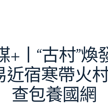
媒+丨“古村”煥
易近宿寒帶火村
查包養國網