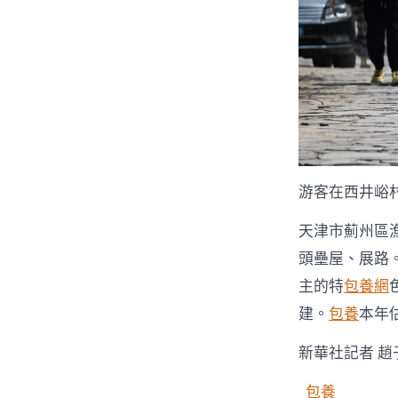
游客在西井峪
天津市薊州區漁
頭壘屋、展路
主的特
包養網
建。
包養
本年
新華社記者 趙
包養