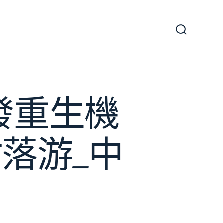
搜
尋
切
換
開
關
發重生機
落游_中