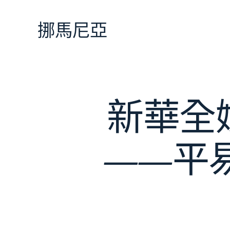
跳
至
挪馬尼亞
主
要
內
容
新華全
——平