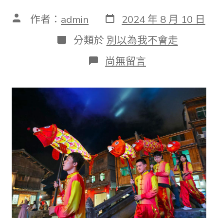
發
文
作者：
admin
2024 年 8 月 10 日
表
章
日
作
分
分類於
別以為我不會走
期
者
類
在
尚無留言
〈新
華
全
媒
+查
甜
心
寶
物
包
養
網
·
文
明
中