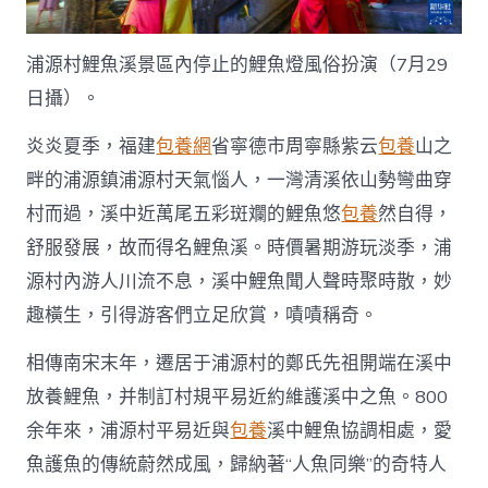
國
行
｜
浦源村鯉魚溪景區內停止的鯉魚燈風俗扮演（7月29
傳
日攝）。
統
村
浦
炎炎夏季，福建
包養網
省寧德市周寧縣紫云
包養
山之
源
畔的浦源鎮浦源村天氣惱人，一灣清溪依山勢彎曲穿
村：
賡
村而過，溪中近萬尾五彩斑斕的鯉魚悠
包養
然自得，
續
舒服發展，故而得名鯉魚溪。時價暑期游玩淡季，浦
800
年
源村內游人川流不息，溪中鯉魚聞人聲時聚時散，妙
的
趣橫生，引得游客們立足欣賞，嘖嘖稱奇。
“人
魚
相傳南宋末年，遷居于浦源村的鄭氏先祖開端在溪中
同
樂”
放養鯉魚，并制訂村規平易近約維護溪中之魚。800
美
談
余年來，浦源村平易近與
包養
溪中鯉魚協調相處，愛
_
魚護魚的傳統蔚然成風，歸納著“人魚同樂”的奇特人
中