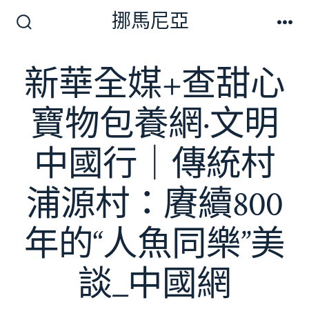
跳
挪馬尼亞
至
搜
選
尋
單
主
切
新華全媒+查甜心
要
換
開
內
關
寶物包養網·文明
容
中國行｜傳統村
浦源村：賡續800
年的“人魚同樂”美
談_中國網