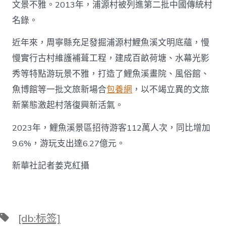
國
文景不雅。2013年，浦源村被列進第二批中國傳統村
網〉
名錄。
中
近年來，周寧縣充足發掘浦源村鯉魚溪文明底蘊，慢
慢實行古村維護補葺工程，建成百畝荷塘、水幕光影
秀等特點游玩景不雅，打造了鯉魚溪畫院、風俗館、
魚博館等一批文旅新場合
包養網
，以不竭立異的文旅
新業態激起村落復興新活氣。
2023年，鯉魚溪景區招待游客112萬人次，同比增加
9.6%，游玩支出達6.27億元。
新華社記者姜克紅攝
標
[db:标签]