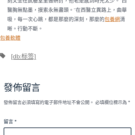
刻又坐在試驗室里做研討，他老是感到時光太少。“西
醫胸無點墨，摸索永無盡頭。”在西醫立異路上，曲華
吸，每一次心跳，都是那麼的深刻，那麼的
包養網
清
晰。行動不斷。
包養軟體
標
[db:标签]
籤
發佈留言
發佈留言必須填寫的電子郵件地址不會公開。
必填欄位標示為
*
留言
*