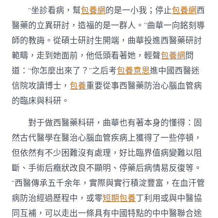
“坐診看病，幫
包養網
的是一小我；停止
包養網
西
醫藥的立異研討，造福的是一群人。”曲華一向銘刻導
師的教誨。從碩士研討生開端，曲華投進西醫藥研討
範疇，走到她面前，他低頭看著她，輕聲
包養網
問
道：“你怎麼出來了？”之后考
包養意思
進中國西醫迷
信院攻讀博士，
包養
重要從事西醫藥防治心腦血管病
的臨床與科研。
對于做西醫藥科研，曲華也有著本身的懂得：固
然古代醫學在醫治心腦血管疾病上獲得了一些停頓，
但依然有不少困難沒有處理，好比臨界值病變難以阻
斷、手術后癥狀改良不顯明、停藥后病情易反復等。
“西醫傳承五千余年，實際與實行積淀豐富，在血汗管
病防治經過歷程中，或零
短期包養
丁利用或與中醫協
同互補，可以走出一條具有中國特點的中中醫聯合途