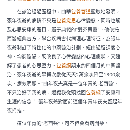
在診治經過歷程中，曲華
包養管道
靈敏地發明，
張年夜爺的病情不只是
包養意思
心律變態，同時也觸
及心思安康的題目，屬于典範的“雙芥蒂變”。他依托
西醫經典古方，聯合疾病古代病理心理特征，為張年
夜爺制訂了特性化的中藥醫治計劃，經由過程調度心
神、均衡陰陽，既改良了心律變態的心理癥狀，又緩
解了患者的心思壓力。
包養網
顛末約四個月的中藥醫
治，張年夜爺的早搏次數從天天2萬余次降至1300余
次，療效明顯。“曲年夜夫真是一位年青的‘老西醫’，
不只治好了我的病，還讓我從頭找回
包養網
了安康和
生涯的信念！”張年夜爺對面前這個年青年夜夫豎起年
夜拇指。
這位年青的“老西醫”，可不但會看病開藥。