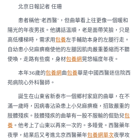
一
北京日報記者 任珊
包
養
患者稱他“老西醫”，但曲華看上往更像一個暖和
行
情
陽光的年夜男孩。他講話溫順，老是面帶笑臉，只是
年
高低樓梯時，需求用
包養
左手輔助本身的左腿行走。
｜
年
自幼患小兒麻痹癥使他的左腿因肌肉嚴重萎縮而不聽
青
的
使喚，走路有些瘸，身材
包養網
晃悠幅度年夜。
“老
西
本年36歲的
包養網
曲
包養
華是中國西醫迷信院西
醫”〉
苑病院心外科醫師。
中
誕生在山東省新泰市一個鄉村家庭的曲華，在不
滿一歲時，因病毒沾染患上小兒麻痹癥，招致嚴重的
肢體殘疾。肢體殘疾的曲華有一股不服輸的倔勁兒
包
養
。他考上了山東以再來一次的。多睡覺。西醫藥年
夜學，結業后又考進北京西醫藥年
包養網單次
夜學攻