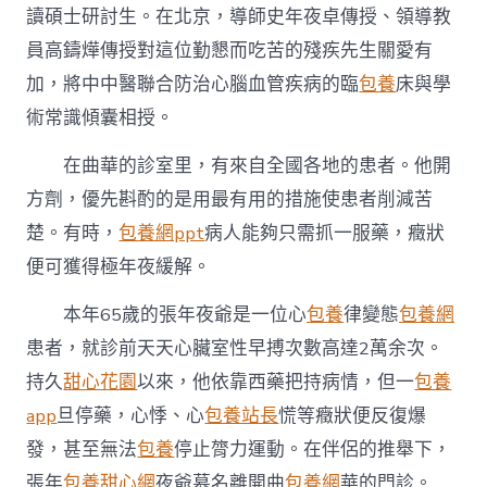
讀碩士研討生。在北京，導師史年夜卓傳授、領導教
員高鑄燁傳授對這位勤懇而吃苦的殘疾先生關愛有
加，將中中醫聯合防治心腦血管疾病的臨
包養
床與學
術常識傾囊相授。
在曲華的診室里，有來自全國各地的患者。他開
方劑，優先斟酌的是用最有用的措施使患者削減苦
楚。有時，
包養網ppt
病人能夠只需抓一服藥，癥狀
便可獲得極年夜緩解。
本年65歲的張年夜爺是一位心
包養
律變態
包養網
患者，就診前天天心臟室性早搏次數高達2萬余次。
持久
甜心花園
以來，他依靠西藥把持病情，但一
包養
app
旦停藥，心悸、心
包養站長
慌等癥狀便反復爆
發，甚至無法
包養
停止膂力運動。在伴侶的推舉下，
張年
包養甜心網
夜爺慕名離開曲
包養網
華的門診。