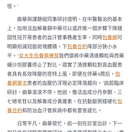
徑。”
曲華與課題組同事研討證明，在中醫醫治的基本
上，加用活血解毒類中藥可以或許進一個步驟下降穩
固性冠芥蒂患者的血汗管事務產生率，同時
包養網
可
明顯削減冠脈斑塊體積，下
包養合約
降部分狹小水
平。“
女大生包養俱樂部
我們還將中藥清達顆粒與西藥
纈沙坦膠囊停止了對比，證實了清達顆粒對高血壓患
者具有長效降壓的奇特上風，即便在停藥4周后，
包
養網單次
患者的血壓仍浮現必定降落趨向。”說起臨床
研討，曲華滾滾不停。他說，像活血成分丹參酮、三
七總皂苷以及解毒成分黃連素，在抗動脈粥樣硬化
包
養合約
和防治血汗管疾病中都有要害感化。
日常平凡，曲華很忙，前一刻在診室出診，下一