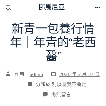
跳
挪馬尼亞
至
搜
選
尋
單
主
切
新青一包養行情
要
換
開
內
關
年｜年青的“老西
容
醫”
發
文
作者：
admin
2025 年 2 月 27 日
表
章
日
作
分
分類於
別以為我不會走
期
者
類
在
尚無留言
〈新
青