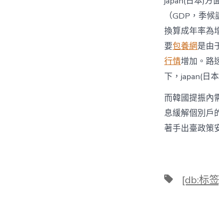
japan(日本
（GDP，季候
換算成年率為增
要
包養網
是由
行情
增加。路
下，japan
而韓國提振內需
息緩解個別戶
著手出臺政策
標
[db:标签
籤