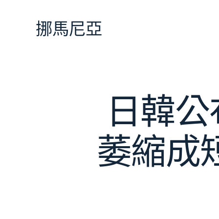
跳
至
挪馬尼亞
主
要
內
容
日韓公
萎縮成