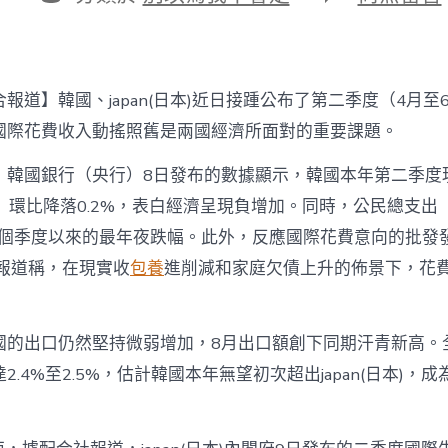
期
者
類
〈日
韓
公
布
最
報道】韓國、japan(日本)近日接踵公布了第二季度（4月至
新
GDP
國際花費收入動搖照舊是兩國經濟所面對的重要課題。
數
據，
，韓國銀行（央行）8日發布的數據顯示，韓國本年第二季度
花
）環比降落0.2%，表白經濟呈現負增加。同時，公民總支出（
費
萎
11個季度以來的最年夜跌幅。此外，反應國際花費意向的批發
縮
。報道稱，在現實收
包養
進削減和家庭欠債上升的佈景下，花
成
短
查
包
國的出口仍然堅持微弱增加，8月出口額創下同期汗青新高。
養
網
2.4%至2.5%，估計韓國本年無望初次超出japan(日本)，
站
板
_