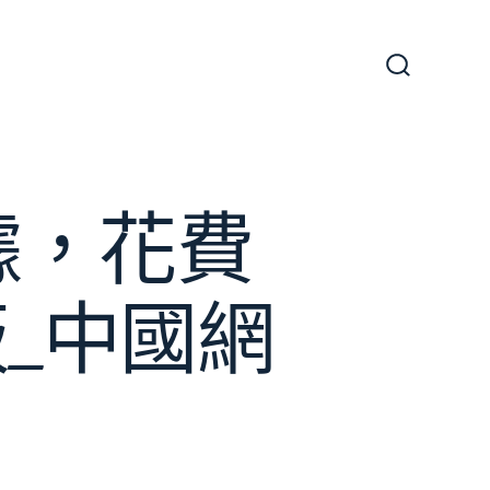
搜
尋
切
換
開
關
據，花費
_中國網