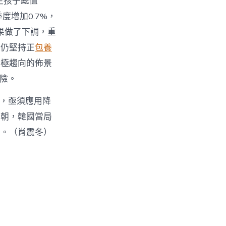
際生孩子總值
度增加0.7%，
果做了下調，重
度仍堅持正
包養
積極趨向的佈景
風險。
稱，亟須應用降
今朝，韓國當局
看。（肖震冬）