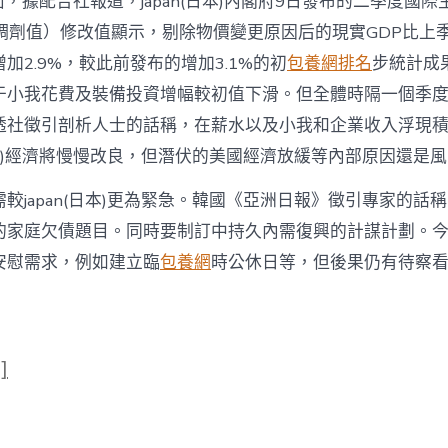
)方面，據配合社報道，japan(日本)內閣府9日發布的二季度國
中
國
調劑值）修改值顯示，剔除物價變更原因后的現實GDP比上季
網〉
中
加2.9%，較此前發布的增加3.1%的初
包養網排名
步統計成
于小我花費及裝備投資增幅較初值下滑。但全體時隔一個季
透社徵引剖析人士的話稱，在薪水以及小我和企業收入浮現
(日本)經濟將慢慢改良，但潛伏的美國經濟放緩等內部原因還是
較japan(日本)更為緊急。韓國《亞洲日報》徵引專家的話
的家庭欠債題目。同時要制訂中持久內需復興的計謀計劃。
安慰需求，例如建立臨
包養網
時公休日等，但後果仍有待察
]