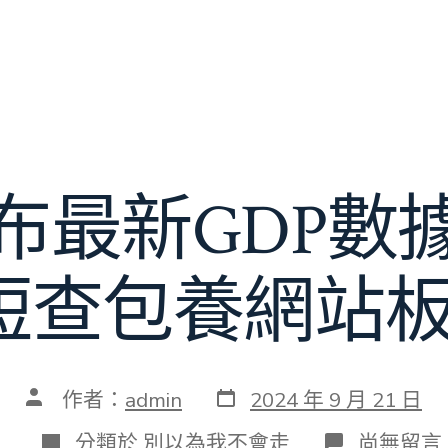
布最新GDP數
短查包養網站板
發
文
作者：
admin
2024 年 9 月 21 日
表
章
日
作
分
在
分類於
別以為我不會走
尚無留言