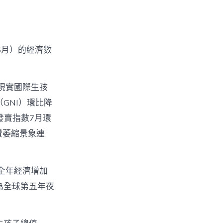
6月）的經濟數
現實國際生孩
GNI）環比降
發賣指數7月環
費萎縮景象連
全年經濟增加
成為全球第五年夜