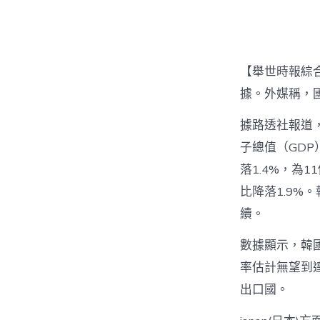
【舉世時報綜合
據。外媒稱，
據路透社報道
子總值（GDP
落1.4%，為
比降落1.9%
續。
數據顯示，韓
率估計無望到達
出口國。