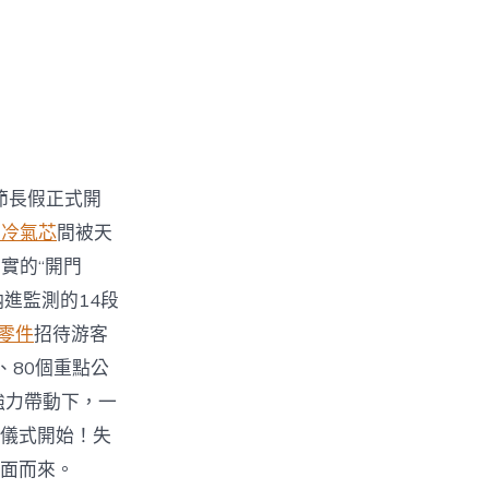
節長假正式開
車冷氣芯
間被天
實的“開門
納進監測的14段
e零件
招待游客
、80個重點公
的強力帶動下，一
儀式開始！失
面而來。
R