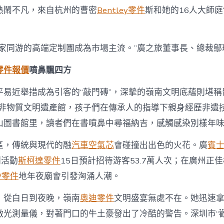
熱鬧不凡，來自杭州的曹密
Bentley零件
斯和她的16人大師庭
舉家同游的高端定制團成為市場主流。”廣之旅董事長、總裁鄔
零件報價
噴鼻飄四方
平易近舉措成為引客的“敲門磚”，深摯的嶺南文明底蘊則堪稱
省非物質文明遺產館，孩子們在傳承人的指導下親身經歷非遺
山圖書館里，讀者們在書噴鼻中尋福納吉，感觸感染別樣年
區，傳統與現代的融
汽車空氣芯
會碰撞出出色的火花。廣
賓
列活動
斯柯達零件
15日預計招待游客53.7萬人次；在廣州正
W零件
地年夜廟會引發洶涌人潮。
，從白日到夜晚，嶺南
奧迪零件
文明盛宴無處不在。她迅速
激光測量儀，對著門口的牛土豪發出了冷酷的警告。深圳市“