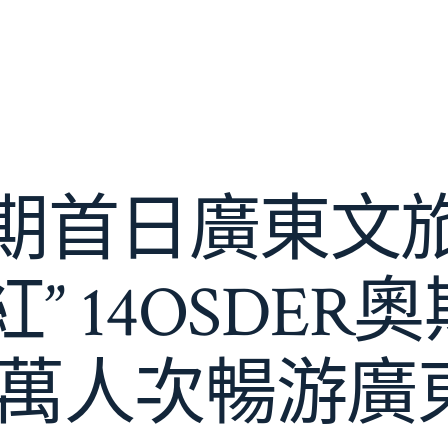
期首日廣東文
” 14OSDE
2萬人次暢游廣