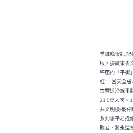
羊城晚報訊 
啟。據廣東省
秤座的「平衡
紅”：當天全省
古驛道沿線重點
21.5萬人次、
共文明機構招待
系列惠平易近
敗者，將永遠