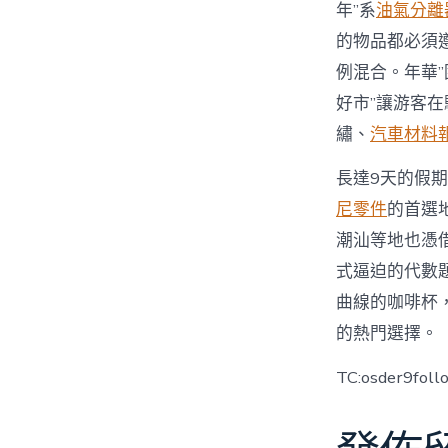
年”系
油氣分離
的物品都必須
例混合。年華
好市”讓游客
繡、
汽車材料
長達9天的假
尼零件
的首選
潮汕等地也憑
式逼迫的代數
曲線的咖啡杯
的熱門選擇。
TC:osder9fol