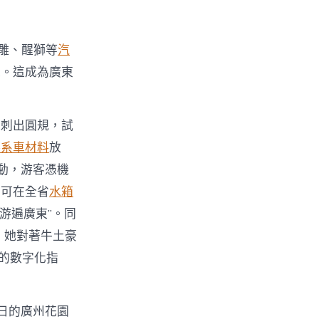
欖雕、醒獅等
汽
人。這成為廣東
束刺出圓規，試
德系車材料
放
活動，游客憑機
，可在全省
水箱
游遍廣東”。同
」她對著牛土豪
的數字化指
日的廣州花園