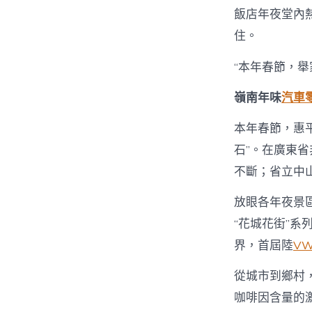
飯店年夜堂內
住。
“本年春節，
嶺南年味
汽車
本年春節，惠
石”。在廣東
不斷；省立中
放眼各年夜景
“花城花街”系
界，首屆陸
V
從城市到鄉村
咖啡因含量的