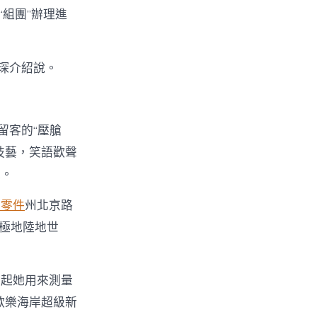
“組團”辦理進
琛介紹說。
留客的“壓艙
技藝，笑語歡聲
味。
士零件
州北京路
佳極地陸地世
拿起她用來測量
歡樂海岸超級新