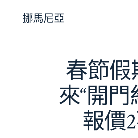
跳
至
挪馬尼亞
主
要
內
容
春節假
來“開門紅
報價