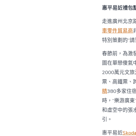
惠平易近禮包
走進廣州北京
車零件貿易商
特別策劃的“
春節前，為激
圖在單戀傻氣
2000萬元文
票、高鐵票、
精
380多家住
時，“樂游廣
和虛空中的張
引。
惠平易近
Sko