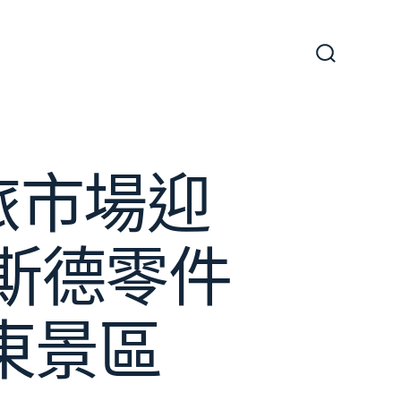
搜
尋
切
換
開
關
旅市場迎
R奧斯德零件
東景區