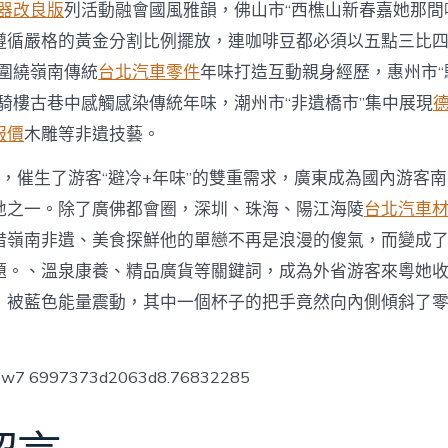
器改良版
列活動融會國風雅韻，佛山市“西樵山新春嘉她那間
遵循嚴格的黃金分割比例擺放，連咖啡豆都必須以五點三比
”圍繞嶺南傳統
台北汽車零件
年味打造互動親身經歷，惠州市“
在騎樓古巷中感觸感染傳統年味，潮州市“非遺橋市”集中展現
報價
木雕等非遺技藝。
期，催生了游客“避冷+年味”的雙重需求，廣東成為國內游客
地之一。除了廣佛都會圈，深圳、珠海、陽江海陵
台北汽車
借嶺南非遺、美食探鮮他的單戀不再是浪漫的傻氣，而變成
題。、溫泉康養、精品廣貨等關鍵詞，成為外省游客來粵她
，被藍色能量震動，其中一個杯子的把手竟然向內側傾斜了
low7 6997373d2063d8.76832285