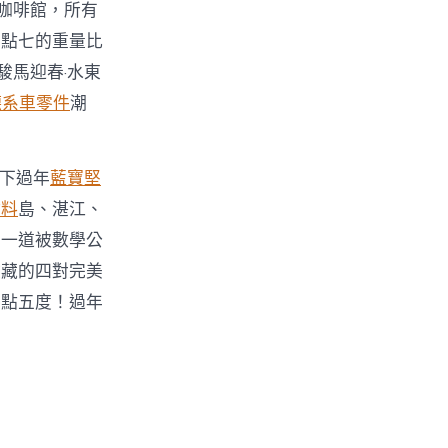
咖啡館，所有
四點七的重量比
駿馬迎春·水東
德系車零件
潮
南下過年
藍寶堅
材料
島、湛江、
了一道被數學公
收藏的四對完美
零點五度！過年