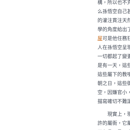
構，所以也不
么孫悟空自己
的灌注貫注天
學的角度給出
屋
可是他任務
人在孫悟空呈
一切都起了變
是有一天，這
這些屬下的教
朝之日，這些
空，因嫌官小
描寫確切不難
現實上，
許的屬衙，它