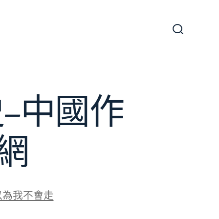
搜
尋
切
換
開
關
史–中國作
網
以為我不會走