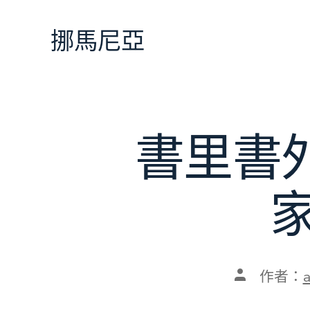
跳
至
挪馬尼亞
主
要
內
容
書里書外
文
作者：
章
作