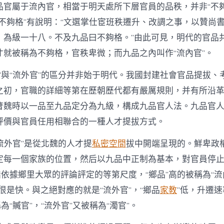
品官屬于流內官，相當于明天處所下層官員的品秩，并非“不夠
“不夠格”有說明：“文選掌仕宦班秩遷升、改調之事，以贊尚
，為級一十八。不及九品曰不夠格。”由此可見，明代的官品
才就被稱為不夠格，官秩卑微；而九品之內叫作“流內官”。
官”與“流外官”的區分并非始于明代。我國封建社會官品提拔、
之初，官職的詳細等第在歷朝歷代都有嚴厲規則，并有所沿
曹魏時以一品至九品定分為九級，構成九品官人法。九品官
評價與官員任用相聯合的一種人才提拔方式。
“流外官”是從北魏的人才提
私密空間
拔中開端呈現的。鮮卑政
定每一個家族的位置，然后以九品中正制為基本，對官員停止“
指依據鄉里大眾的評論評定的等第尺度，“鄉品”高的被稱為“流
很是快。與之絕對應的就是“流外官”，“鄉品
家教
”低，升遷
為“贓官”，“流外官”又被稱為“濁官”。