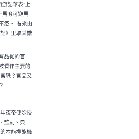
游記華表”上
于馬廄可避馬
不疫。”看來由
游記》里取其諧
有品從的官
被看作主要的
的官職？官品又
？
皇年夜帝便除授
、監副、典
度的本能機能機