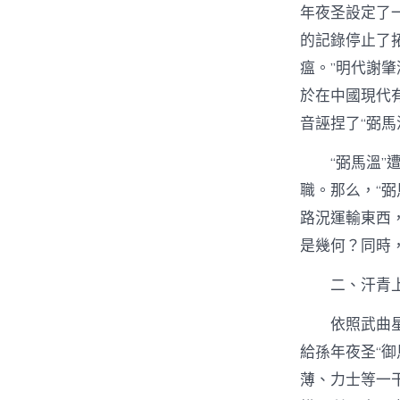
年夜圣設定了
的記錄停止了
瘟。”明代謝
於在中國現代
音誣捏了“弼馬
“弼馬溫
職。那么，“
路況運輸東西
是幾何？同時
二、汗青
依照武曲
給孫年夜圣“
薄、力士等一