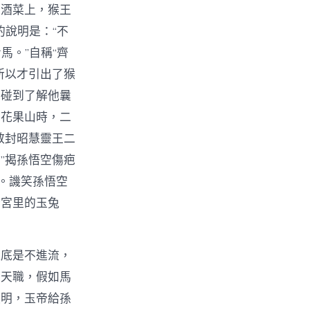
塵酒菜上，猴王
的說明是：“不
馬。”自稱“齊
所以才引出了猴
上碰到了解他曩
罪花果山時，二
敕封昭慧靈王二
”揭孫悟空傷疤
。譏笑孫悟空
冷宮里的玉兔
謎底是不進流，
是天職，假如馬
顯明，玉帝給孫