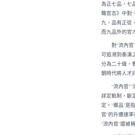
為正七品，七
職官志》中對
九，品有正從
而九品外的官
對“流內
可追溯到秦漢
分為二十級，
朝時代將人才
“流內官”
詳定軌制，斷
定。“鄉品”是
官”的升遷速率
“流內官”還被稱