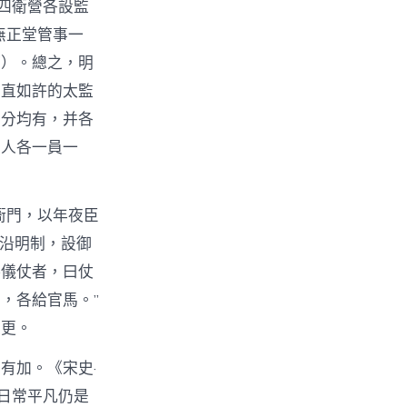
四衛營各設監
無正堂管事一
第）。總之，明
汪直如許的太監
部分均有，并各
寺人各一員一
衙門，以年夜臣
初沿明制，設御
供儀仗者，曰仗
，各給官馬。”
變更。
有加。《宋史·
日常平凡仍是