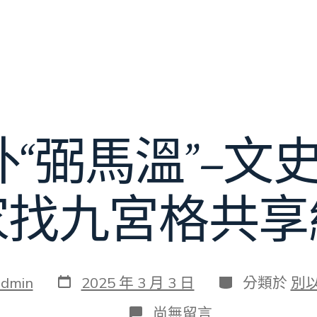
“弼馬溫”–文
家找九宮格共享
發
分
admin
2025 年 3 月 3 日
分類於
別
表
類
日
在
尚無留言