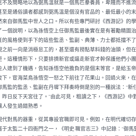
克不及簡略地以為弼馬溫就是一個馬匹豢養員，卑賤而不進
甚至是通俗讀者都感到弼馬溫是個沒有官品的、最低最小的
然來自御馬監中世人之口。所以有些專門研討《西游記》的
了一個說明，以為孫悟空上任御馬監最後實在是有著勵精圖
狂的風格使到手下的這些監丞、監副、典薄、力士都抵擋不
現之前一向是消極怠工的，甚至還有撈點草料錢的油頭，但
更。這種情形下，只要排擠新官或逼走新官才幹保護他們小
些人逮到了機遇，告知孫悟空他擔負的是個末等官，是給玉
唆下，宦海菜鳥孫悟空一怒之下前往了花果山。回過火來，
御馬監的監丞、監副在丹墀下拜奏時倒是別的一種說法：“新
，昨日反下天宮往了。”由此可見，粗讀之下，《西游記》中
讓人發生過錯熟悉。
現代對馬的器重，從其專設官職即可見。例如，在明代確切
屬于太監二十四衙門之一，《明史·職官志三》中記錄：“御馬