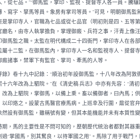
人，從七品。”“御馬監，掌印、監視、提督寺人各一員。騰驤
簿、寫字、拏馬等員。象房有掌司等員。”可見，明朝御馬監
座是掌印寺人，官職為七品或從七品官（明初則是四、五等
官廳名，由寺人執掌擔負，掌理御廄、兵符之事，汗青上像
印御馬監之職。太監在明代構成二十四衙門，掌印寺人在各
監屬十二監，在御馬監內，掌印寺人一名和監視寺人、提督
御廄諸事，禁軍下有監官、掌司、牽馬的人等。
呼錄》卷十九中記錄：“順治初年設御馬監，十八年改為阿敦
熙十六年改為上駟院。”在《清史稿·兵志》中亦有先容：“清
，改為上駟院，掌御馬，以備上乘。畜以備御者，曰內馬；
，以印烙之。設蒙古馬醫官療馬病。上巡幸及行圍，扈從官弁
依然設有御馬監，雖稱號有變，但其本能機能并未有本質性
時期，馬的主要性是不問可知的，歷朝歷代統治者都對其器重
到過“掌國馬，別其駑良，以待軍國之用”。馬除了用于戰鬥，