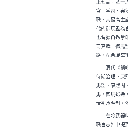
正七品，丞一
官、掌司、典
職，其最高主
代的御馬監為
也曾擔負過掌
司其職，御馬
路，配合職掌
清代《稱
侍衛治理。康
馬監，康熙間
馬。御馬選進
清初承明制，
在冷武器
職官志》中提