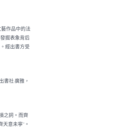
文藝作品中的法
，發掘表象背后
化。經出書方受
出書社·廣雅，
損之詞。而齊
齊天意未寧”。