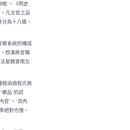
格”。《明史·
書。凡文官之品
共分為十八級，
考察系統的構成
革。西漢將官職
人法是魏晉南北
權經由過程氏族
鄉品”的認
內官”，“流內
速率絕對也慢。