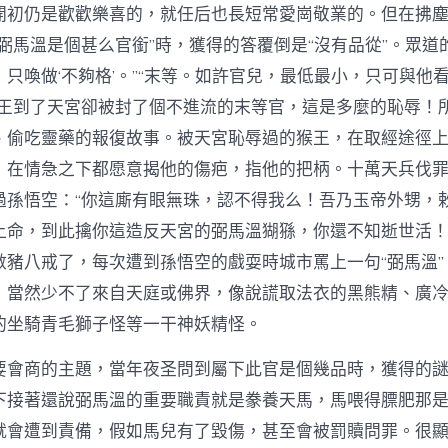
中
開初仍是歡歡樂喜的，就任后也長短常愛崗敬業的。但在拂
弼馬溫是個甚么官銜”時，獲得的答覆倒是“沒有品從”。眾道
只喚做‘不夠格’。”“末等。如許官兒，最低最小，只可與他看
猴王到了天宮卻被封了個不進流的末等官，這是多麼的恥辱！
、偷吃靈藥的報復故事。被天宮恥辱過的猴王，在取經途徑
，在情急之下都愿意揭他的傷疤，指他的把柄。十萬天兵伐
過孫悟空：“你這廝有眼無珠，認不得我么！吾乃玉帝外甥，
上命，到此擒你這造反天宮的弼馬溫猢猻，你還不知逝世活！
數豬八戒了，每次遭到孫悟空的戲耍時城市罵上一句“弼馬溫”
，當然少不了來自天庭或佛界，像說謊取法衣的黑熊精、廣
的坐騎青毛獅子怪等一干神妖精怪。
要會商的主題，當年夜圣問到屬下此官是個幾品時，獲得的
下接著還說弼馬溫的重要職責就是豢養天馬，馬喂得膘肥那
就會遭到責備，假如馬兒有了毀傷，甚至會被罰贖問罪。很