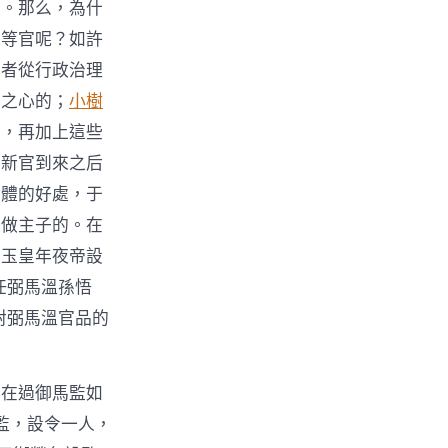
流。那么，為什
末等官呢？如許
學者從行政治理
治之心的；
小樹
了，再加上這些
在新官到來之后
團體的好處，于
帝做主子的。在
在玉皇年夜帝設
任弼馬溫孫悟
對弼馬溫官品的
存在過御馬監如
監，設令一人，