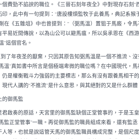
一個費勁不諂諛的職位。《三晉石刻年夜全》中對現存石刻“西
拓印，此中有一句提到：“唐設樓煩監牧于此養馬，典記系猴
肇淛在《五雜俎》中也曾提到：“（弼馬溫）置狙于馬廄，令馬
有平易近間傳說，以為山公可以避馬瘟，所以吳承恩在《西
溫”這個官名。
”遭到了年夜圣的厭棄，只因其原告知弼馬溫是一個不進流、沒
弼馬溫”真如書中所言是個極端卑微的職位嗎？在中國現代，馬
，仍是權衡戰斗力強弱的主要標志，那么有沒有跟養馬相干
，現代人講的“不進流”是什么意思，與其絕對的又是什么群體
上的御馬監
星君啟奏的原話，天宮里的御馬監缺個正堂管事的，于是玉
御馬監正堂管事”一職。再從御馬監的職員組成來看，還有監丞
干人等，也就是說這管天馬的御馬監職員構成完整，是個尺