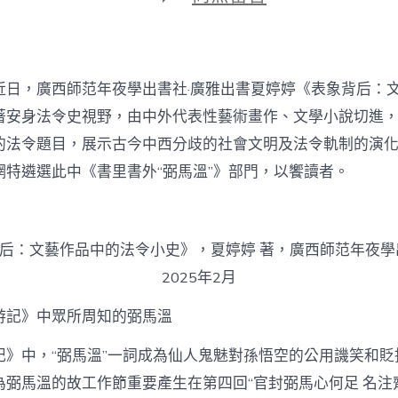
期
〈書
里
書
外
“弼
近日，廣西師范年夜學出書社·廣雅出書夏婷婷《表象背后：
馬
溫”
著安身法令史視野，由中外代表性藝術畫作、文學小說切進
–
的法令題目，展示古今中西分歧的社會文明及法令軌制的演
文
史
網特遴選此中《書里書外“弼馬溫”》部門，以饗讀者。
–
中
國
作
后：文藝作品中的法令小史》，夏婷婷 著，廣西師范年夜學
家
找
2025年2月
九
宮
游記》中眾所周知的弼馬溫
格
共
記》中，“弼馬溫”一詞成為仙人鬼魅對孫悟空的公用譏笑和貶
享
網〉
為弼馬溫的故工作節重要產生在第四回“官封弼馬心何足 名注