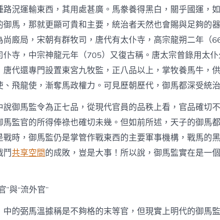
種路況運輸東西，其用處甚廣。馬豢養得黑白，關乎國運，
的御馬，那就更顯可貴和主要，統治者天然也會賜與足夠的
為尚廄局，宋朝有群牧司，唐代有太仆寺，高宗龍朔二年（6
司仆寺，中宗神龍元年（705）又復古稱。唐太宗曾錄用太
，唐代還專門設置東宮九牧監，正八品以上，掌牧養馬牛，
使、飛龍使，漸奪馬政權力。可見歷朝歷代，御馬都深受統
中說御馬監令為正七品，從現代官員的品秩上看，官品確切
御馬監官的所得俸祿也確切未幾。但如前所述，天子的御馬
是戰時，御馬監仍是掌管作戰東西的主要軍事機構，戰馬的
戰鬥
共享空間
的成敗，豈是大事！所以說，御馬監實在是一
官”與“流外官”
》中的弼馬溫據稱是不夠格的末等官，但現實上明代的御馬