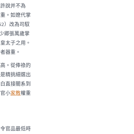
如許說并不為
器重。如遼代掌
62）改為司馭
仆少卿張萬歲掌
供皇太子之用。
治者器重。
不高。從俸祿的
都是精挑細選出
黑白直接關系到
個官小
家教
權重
監令官品最低時