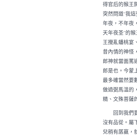
得官后的猴王
突然問道“我這
年夜，不年夜，
天年夜圣”的
王攪亂蟠桃宴
昔內情的神怪
郎神就當面罵
郎是也。今蒙
最多確當然要
做過弼馬溫的
精、文殊菩薩
回到我們
沒有品從。屬
兒稍有孱羸，