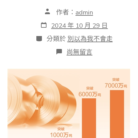
文
作者：
admin
章
作
發
2024 年 10 月 29 日
者
表
日
分
分類於
別以為我不會走
期
類
在
尚無留言
〈有
色
金
屬
產
業
越
來
越
“傑
出”
（經
濟
新