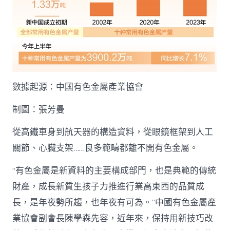
方
位
·
甜
心
查
包
養
數據起源：中國有色金屬產業協會
網
傳
制圖：張芳曼
統
制
造
從高鐵車身到航天器的構造資料，從眼鏡框架到人工
業
關節、心臟支架……良多範疇都離不開有色金屬。
轉
型
“有色金屬是新資料的主要構成部門，也是典範的傳統
進
級）
財產，成長新質生孩子力推進行業高東西的品質成
_
長，是年夜勢所趨，也年夜有可為。”中國有色金屬產
中
國
業協會副會長陳學森先容，近年來，保持用新技巧改
網〉