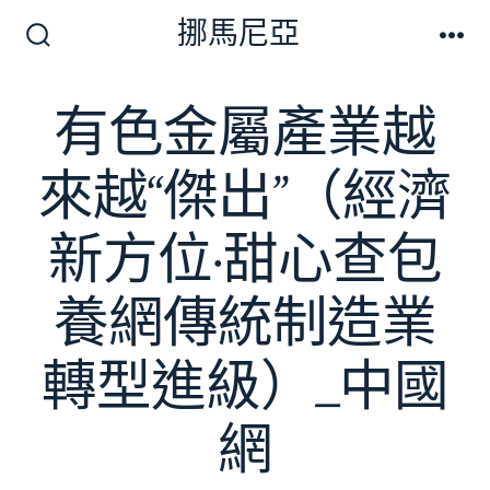
跳
挪馬尼亞
至
搜
選
尋
單
主
切
有色金屬產業越
要
換
開
內
關
來越“傑出”（經濟
容
新方位·甜心查包
養網傳統制造業
轉型進級）_中國
網