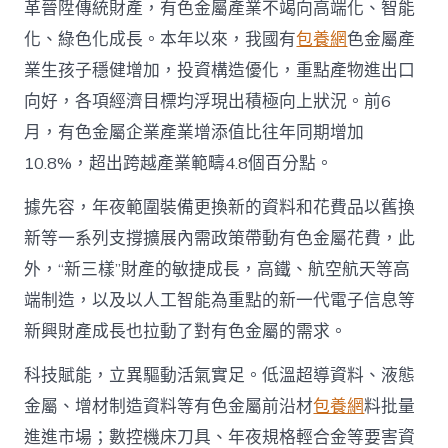
革晉陞傳統財產，有色金屬產業不竭向高端化、智能
中
化、綠色化成長。本年以來，我國有
包養網
色金屬產
業生孩子穩健增加，投資構造優化，重點產物進出口
向好，各項經濟目標均浮現出積極向上狀況。前6
月，有色金屬企業產業增添值比往年同期增加
10.8%，超出跨越產業範疇4.8個百分點。
據先容，年夜範圍裝備更換新的資料和花費品以舊換
新等一系列支撐擴展內需政策帶動有色金屬花費，此
外，“新三樣”財產的敏捷成長，高鐵、航空航天等高
端制造，以及以人工智能為重點的新一代電子信息等
新興財產成長也拉動了對有色金屬的需求。
科技賦能，立異驅動活氣實足。低溫超導資料、液態
金屬、增材制造資料等有色金屬前沿材
包養網
料批量
進進市場；數控機床刀具、年夜規格輕合金等要害資