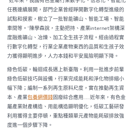
“近年來，我國有色金屬行業數字化、信息化、智能化
任務連續展開，部門企業曾經睜開數字化轉型進級的
試點和摸索，樹立了一批智能礦山、智能工場、智能
車間等。”陳學森說，主動把持、產業internet架構深
度融進礦山、冶煉、加工全生孩子流程。經由過程實
行數字化轉型，行業企業產物東西的品質和生孩子效
力獲得顯明進步，人力本錢和平安風險明顯下降。
綠色低碳，輪迴成長邁上新臺階。利用一批進步前輩
綠色低碳技巧與設備，行業完成能耗和淨化物排縮小
幅下降；編制一系列再生原料尺度，實在推動再生資
本、產業
包養網價錢
固廢綜合應用……近年來，有色金
屬產業財產構造、用能構造顯明優化，低碳工藝研發
利用獲得主要停頓，重點種類單元產物能耗碳排放強
度進一個步驟下降。