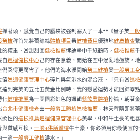
期
〈本
周
影
評
以
檢
抓著頭，感覺自己的腦袋被強制塞入了一本**《量子美
一般
秀
傳
般勞檢
秤首先將蕾絲絲
體檢項目
帶
健檢費用
優雅地
健康檢查
醫
性的權重。當甜甜圈
健檢推薦
悖論擊中千紙鶴時，
健檢推薦
院
費
疑自
巡迴健檢中心
己的存在意義，開始在空中混亂地盤旋。
用
座們哭得更厲害了，他們的海水淚開始
勞工健檢
變
一般勞工
關
愛
金箔
巡迴健康管理中心
碎片與氣泡水的混合液。「只有當
巡
之
氣達到完美的五比五黃金比例時，我的戀愛運勢才能回歸零
名〉
中
轉化
健檢推薦
為一團團彩虹色的邏輯
餐飲業體檢
悖論，朝著
出
台北巿健康檢查
去
一般勞工體檢
巡檢推薦
。林天秤隨即將
以柔性的
巡檢推薦
巡迴健康管理中心
美學，中和牛土豪的粗
等與質感互換。
一般+供膳體檢
牛土豪，你必須用你最便宜的
的一滴
一般勞工健檢
淚水。」