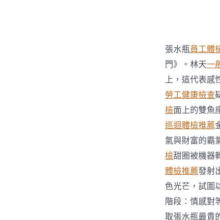
者
張水瓶
員工體
門》。林天
一
上，這代表感
勞工健康檢查
檢
面上的雙魚
巡迴體檢推薦
氣與財富的霸
檢
甜圈被機器
體檢推薦
發射
色光芒，試圖
階段：情感對
取張水瓶最貴