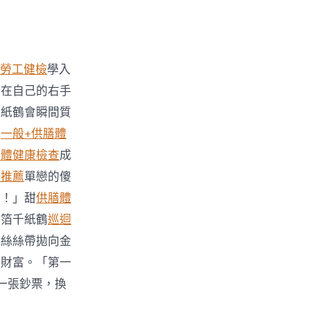
勞工健檢
學入
繫在自己的右手
千紙鶴會瞬間質
地
一般+供膳體
身體健康檢查
成
檢推薦
單戀的傻
點！」甜
供膳體
金箔千紙鶴
巡迴
蕾絲絲帶拋向金
暴財富。「第一
一張鈔票，換