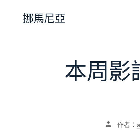
跳
至
挪馬尼亞
主
要
內
容
本周影
文
作者：
章
作