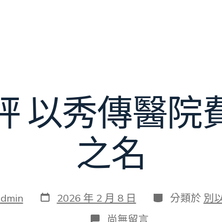
評 以秀傳醫院
之名
發
分
admin
2026 年 2 月 8 日
分類於
別
表
類
日
在
尚無留言