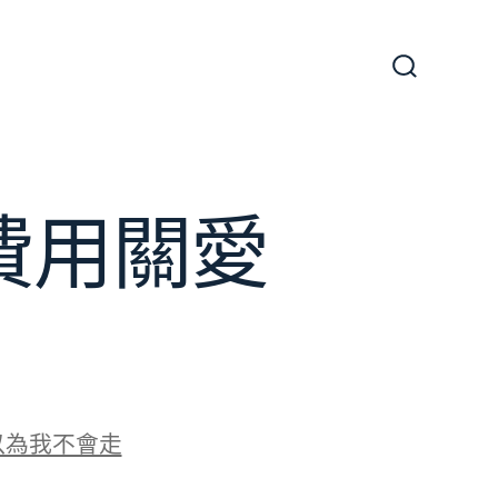
搜
尋
切
換
開
關
費用關愛
以為我不會走