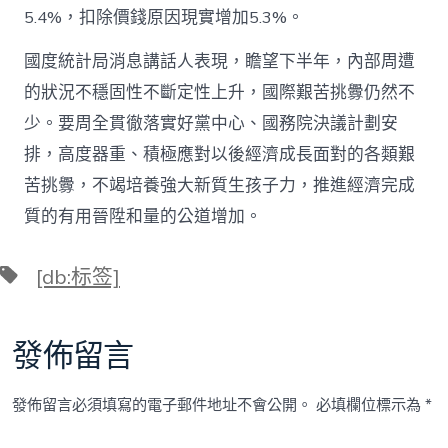
5.4%，扣除價錢原因現實增加5.3%。
國度統計局消息講話人表現，瞻望下半年，內部周遭
的狀況不穩固性不斷定性上升，國際艱苦挑釁仍然不
少。要周全貫徹落實好黨中心、國務院決議計劃安
排，高度器重、積極應對以後經濟成長面對的各類艱
苦挑釁，不竭培養強大新質生孩子力，推進經濟完成
質的有用晉陞和量的公道增加。
標
[db:标签]
籤
發佈留言
發佈留言必須填寫的電子郵件地址不會公開。
必填欄位標示為
*