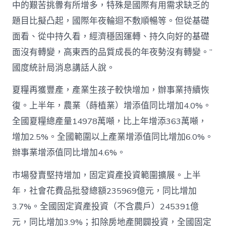
中的艱苦挑釁有所增多，特殊是國際有用需求缺乏的
題目比擬凸起，國際年夜輪迴不敷順暢等。但從基礎
面看、從中持久看，經濟穩固運轉、持久向好的基礎
面沒有轉變，高東西的品質成長的年夜勢沒有轉變。”
國度統計局消息講話人說。
夏糧再獲豐產，產業生孩子較快增加，辦事業持續恢
復。上半年，農業（蒔植業）增添值同比增加4.0%。
全國夏糧總產量14978萬噸，比上年增添363萬噸，
增加2.5%。全國範圍以上產業增添值同比增加6.0%。
辦事業增添值同比增加4.6%。
市場發賣堅持增加，固定資產投資範圍擴展。上半
年，社會花費品批發總額235969億元，同比增加
3.7%。全國固定資產投資（不含農戶）245391億
元，同比增加3.9%；扣除房地產開闢投資，全國固定