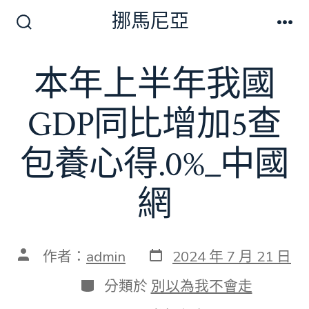
跳
挪馬尼亞
至
搜
選
尋
單
主
切
本年上半年我國
要
換
開
內
關
GDP同比增加5查
容
包養心得.0%_中國
網
發
文
作者：
admin
2024 年 7 月 21 日
表
章
日
作
分
分類於
別以為我不會走
期
者
類