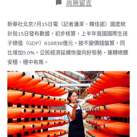
在
尚無留言
〈本
年
上
新華社北京7月15日電（記者潘潔、韓佳諾）國度統
半
年
計局15日發布數據，初步核算，上半年我國國際生孩
我
子總值（GDP）616836億元，按不變價錢盤算，同
國
GDP
比增加5.0%。公民經濟延續恢復向好態勢，運轉總體
同
安穩、穩中有進。
比
增
加
5
查
包
養
心
得.0%_
中
國
網〉