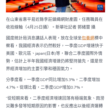
中
在山東省惠平易近縣李莊鎮繩網財產園，任務職員在
收拾線軸（4月25日攝）。新華社記者 郭緒雷 攝
國度統計局消息講話人表現，放在全球坐
包養網
標中
察看，我國經濟表示仍然較好，一季度GDP增速快于
美國、歐元區、japan(日本)等，聯合二季度國際外情
勢，估計上半年我國經濟增速仍將堅持搶先，還是世
界經濟增加的主要引擎和穩固氣力。
分季度看，一季度GDP同比增加5.3%，二季度增加
4.7%。從環比看，二季度GDP增加0.7%。
“從短期來看，二季度經濟增速回落有極端氣象、雨澇
災難多發等短期原因的影響，也反應出以後經濟運轉