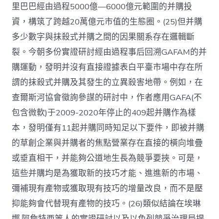
里巴巴經由過程5000億—6000億元範圍的并購投
資，構筑了跨越20萬億元市值的生態圈。(25)但并購
多少數字與抹殺式并購之間的因果關系存在邏輯斷
裂。今朝多份實證研討經由過程事后回溯GAFAM的并
購運動，發明并沒有直接證據表白平臺市場中存在所
謂的抹殺式并購及其發生的立異殺害地帶。例如，在
查爾斯河協會徵詢參謀的研討中，作者應用GAFA(不
包含微軟)于2009-2020年停止的409起并購作為樣
本，發明僅有11起并購同時知足以下要件，即被并購
的草創企業與并購者的焦點營業存在直接的橫向堆疊
或垂直相干，并能夠公道地生長為競爭要挾。可是，
這些并購均是為獲取新的技巧才能、進進新的市場、
彌補現有產物或獲取現有技巧的增量改良，而不是壓
抑能夠會代替現有產物的技巧。(26)類似結論在埃琳
娜·阿詹特西等人的實證研討以及以色列競爭治理局提