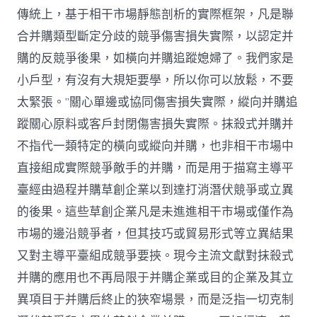
傳統上，基于相干市場靜態剖析的實際框架，凡是聯
合并購類型斷定分歧的競爭傷害損失實際，以認定并
購的反競爭後果，如橫向并購追蹤媳婦了。我們家是
小戶型，有沒有大規矩要學，所以你可以放鬆，不要
太緊張。”關心單邊或協同傷害損失實際，縱向并購追
蹤關心原料或客戶封閉傷害損失實際。抹殺式并購并
不指代一類特定的橫向或縱向并購，也非相干市場中
直接組成實際競爭敵手的并購，而是用于描寫主導平
臺經由過程并購草創企業以到達打消潛伏競爭或立異
的後果。這些草創企業凡是未進進相干市場或僅作為
市場的邊沿競爭者，但其技巧或貿易形式等立異結果
又對主導平臺組成競爭要挾。現今主流文獻對抹殺式
并購的應用也不再局限于并購企業或目的企業及其立
異項目于并購后終止的狹窄場景，而是泛指一切克制