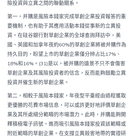
險投資與立異之間的聯動關系。
第一，并購是風險本錢家完成草創企業投資報答的重
要機制，也有助于其應用活動本錢從事新的立異投
資。在硅谷銀行對草創企業的全球查詢拜訪中，美
國、英國和加拿年夜約60%的草創企業將被并購作為
持久目的，盼望上市的草創企業僅分辨占比17%、
18%和16%。(31)是以，被并購的遠景不只不會傷害
草創企業及其風險投資者的信念，反而能夠鼓勵立異
投資并催生新的草創企業。
第二，相較于風險本錢家，年夜型平臺經由過程獲取
更優勝的花費市場信息，可以或許更好地評價草創企
業及其所處細分範疇的市場潛力。此時，并購能夠開
釋積極電子訊號，進而吸引風險本錢家投資該範疇或
附近範疇的草創企業。在支撐立異殺害地帶的實證研