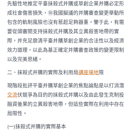
先驗性地推定平臺抹殺式并購或草創企業并購必定形
成社會傷害損失，⑩我國擬議的并購審查變更舉動所
包含的軌制風險也沒有惹起足夠器重。鑒于此，有需
要從頭審閱支持抹殺式并購及其立異殺害地帶的實
際，并充足廓清平臺并購草創企業的合法性以及經濟
效力道理，以此為基正確定并購審查政策的變更限制
以及完美思緒。
二、抹殺式并購的實際及利用局
講座場地
限
現階段批評平臺并購草創企業的焦點論點是以打消潛
交流
伏競爭為目的的抹殺式并購以及由此發生克制投
融資後果的立異殺害地帶，但這些實際在利用中存在
局限性。
(一)抹殺式并購的實際基本