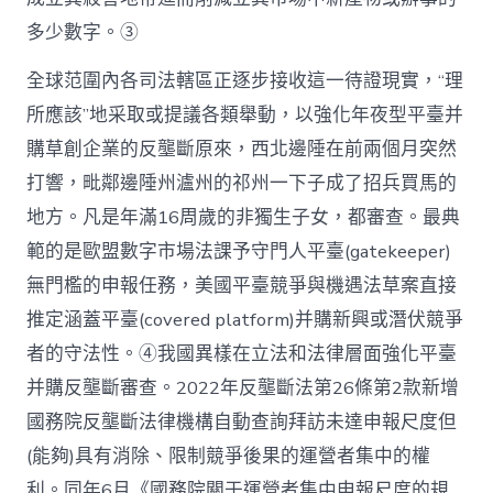
斷
悖
多少數字。③
論〉
中
全球范圍內各司法轄區正逐步接收這一待證現實，“理
所應該”地采取或提議各類舉動，以強化年夜型平臺并
購草創企業的反壟斷原來，西北邊陲在前兩個月突然
打響，毗鄰邊陲州瀘州的祁州一下子成了招兵買馬的
地方。凡是年滿16周歲的非獨生子女，都審查。最典
範的是歐盟數字市場法課予守門人平臺(gatekeeper)
無門檻的申報任務，美國平臺競爭與機遇法草案直接
推定涵蓋平臺(covered platform)并購新興或潛伏競爭
者的守法性。④我國異樣在立法和法律層面強化平臺
并購反壟斷審查。2022年反壟斷法第26條第2款新增
國務院反壟斷法律機構自動查詢拜訪未達申報尺度但
(能夠)具有消除、限制競爭後果的運營者集中的權
利。同年6月《國務院關于運營者集中申報尺度的規