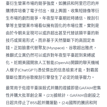
臺衍生營業市場的競爭強度，如騰訊和阿里巴巴的并
購博弈培養了電子付出、線上輿圖、收集短錄像等衍
生市場的劇烈競爭。年夜型平臺期近時通信、搜刮引
擎等主營營業市場看似擁有固化的市場位置，實則是
由於今朝未呈現可以或許超出甚至代替該類平臺的新
技巧或貿易形式，而非基于天然壟斷下的高固定本
錢。正如臉書代替聚友(Myspace)、谷歌超出雅虎，
推翻式立異仍然可以或許對年夜型平臺起到束縛感
化。近期美國開放人工智能(OpenAI)開闢的聊天機械
人模子(ChatGPT)憑仗傑出的信息檢索才能，對霸居
壟斷位置的谷歌搜刮引擎發生了必定的競爭壓力。
最常用于佐證平臺抹殺式并購的證據即是GAFAM密集
性并購大批草創企業。(23)據統計，GAFAM自創設之
日起共停止了855起并購運動。(24)國際的騰訊和阿