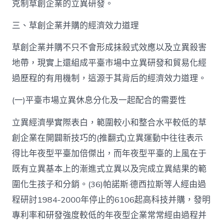
克制草創企業的立異研發。
三、草創企業并購的經濟效力道理
草創企業并購不只不會形成抹殺式效應以及立異殺害
地帶，現實上還組成平臺市場中立異研發和貿易化經
過歷程的有用機制，這源于其背后的經濟效力道理。
(一)平臺市場立異休息分化及一起配合的需要性
立異經濟學實際表白，範圍較小和整合水平較低的草
創企業在開闢新技巧的(推翻式)立異運動中往往表示
得比年夜型平臺加倍傑出，而年夜型平臺的上風在于
既有立異基本上的漸進式立異以及完成立異結果的範
圍化生孩子和分銷。(36)帕諾斯·德西拉斯等人經由過
程研討1984-2000年停止的6106起高科技并購，發明
專利率和研發強度較低的年夜型企業常常經由過程并