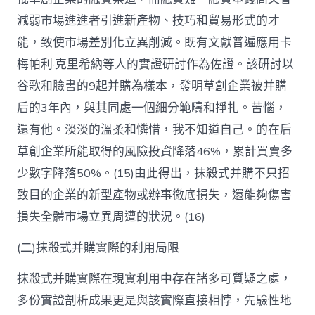
減弱市場進進者引進新產物、技巧和貿易形式的才
能，致使市場差別化立異削減。既有文獻普遍應用卡
梅帕利·克里希納等人的實證研討作為佐證。該研討以
谷歌和臉書的9起并購為樣本，發明草創企業被并購
后的3年內，與其同處一個細分範疇和掙扎。苦惱，
還有他。淡淡的溫柔和憐惜，我不知道自己。的在后
草創企業所能取得的風險投資降落46%，累計買賣多
少數字降落50%。(15)由此得出，抹殺式并購不只招
致目的企業的新型產物或辦事徹底損失，還能夠傷害
損失全體市場立異周遭的狀況。(16)
(二)抹殺式并購實際的利用局限
抹殺式并購實際在現實利用中存在諸多可質疑之處，
多份實證剖析成果更是與該實際直接相悖，先驗性地