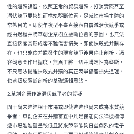
性的邏輯誤區。依照正常的貿易邏輯，打消實際甚至
潛伏競爭要挾進而構筑壟斷位置，是感性市場主體的
常態目的。即使年夜型平臺直接表白覆滅潛伏競爭或
經由過程并購草創企業樹立壟斷位置的意圖，也無法
直接揣度其形成客不雅傷害損失。即使抹殺式并購存
在，也只能依并購發生的現實競爭後果停止剖析。憑
客觀意圖作出揣度，無異于將一切并購定性為壟斷，
不只無法提醒抹殺式并購的真正競爭傷害損失道理，
也背叛反壟斷剖析的基礎邏輯思緒。
2.草創企業作為潛伏競爭者的質疑
囿于尚未進進相干市場或即使進進也尚未成為本質競
爭者，草創企業在并購審查中凡是僅能向法律機構傳
遞市場進進壁壘較低且將來競爭能夠日益劇烈的電子