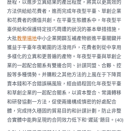
歷程，以進步立異結果的產出程度，將其以更高效的
方法供給給花費者，進而完成年夜型平臺、草創企業
和花費者的價值共創。在平臺生態體系中，年夜型平
臺供給和保護特定技巧周遭的狀況的基本舉措措施，
大批
教學場地
中小企業開闢互補產物嵌進平臺關鍵并
獲益于平臺年夜範圍的活潑用戶，花費者則從中享用
多樣化的立異和更普遍的產物。年夜型平臺與草創企
業的一起配合關系有雙邊合同、計謀同盟、合夥、控
股等多種情勢。并購較之其他方法的上風在于下降買
賣本錢和不合錯誤稱風險，經由過程固化年夜型平臺
和草創企業的一起配合關系，以資本整合、常識轉移
和研發協劃一方法，促使兩邊構成慎密的好處配合
體，完成持久穩固的貿易目的和計謀計劃，防止非整
合實體中能夠呈現的合同效力低下和“遲延”題目。(40)