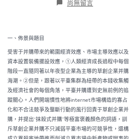
在
尚無留言
〈李
希
梁：
平
臺
一、佈景與題目
抹
殺
找
受害于并購帶來的範圍經濟效應、市場主導效應以及
九
資本設置裝備擺設效應，①人類經濟成長過程中每個
宮
格
階段一直隨同著以年夜型企業為主導的草創企業并購
共
海潮。②但是，跟著以平臺集群為紐帶的本錢收集觸
享
空
及經濟社會的每個角落，平臺并購遭到史無前例的追
間
蹤關心。人們開端慣性地將internet市場構造的寡占
式
并
化和不合法競爭及壟斷行動的風行回責于草創企業并
購
購，并提出“抹殺式并購”等極富褒義顏色的詞語，訓
的
反
斥草創企業并購不只減弱平臺市場的可競爭性，還構
壟
成立異殺害地帶進而削減立異市場中新產物或辦事的