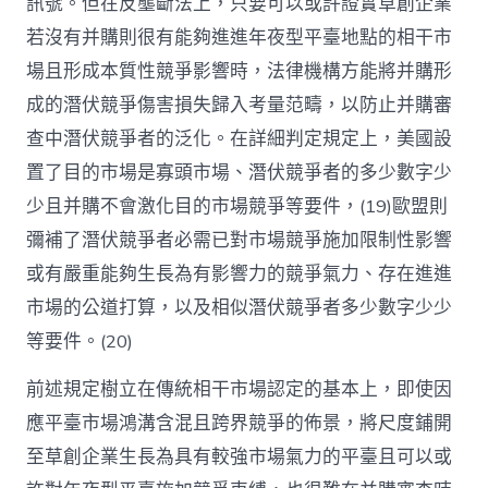
訊號。但在反壟斷法上，只要可以或許證實草創企業
若沒有并購則很有能夠進進年夜型平臺地點的相干市
場且形成本質性競爭影響時，法律機構方能將并購形
成的潛伏競爭傷害損失歸入考量范疇，以防止并購審
查中潛伏競爭者的泛化。在詳細判定規定上，美國設
置了目的市場是寡頭市場、潛伏競爭者的多少數字少
少且并購不會激化目的市場競爭等要件，(19)歐盟則
彌補了潛伏競爭者必需已對市場競爭施加限制性影響
或有嚴重能夠生長為有影響力的競爭氣力、存在進進
市場的公道打算，以及相似潛伏競爭者多少數字少少
等要件。(20)
前述規定樹立在傳統相干市場認定的基本上，即使因
應平臺市場鴻溝含混且跨界競爭的佈景，將尺度鋪開
至草創企業生長為具有較強市場氣力的平臺且可以或