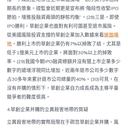
期長的景象。證監會近期更是宣布將“階段性收緊IPO
節拍，增進投融資兩頭的靜態均衡”。(28)三是，即使
IPO勝利，草創企業也面對有利可圖甚至退市風險。
從美國風險投資支撐的草創企業加入數據來看
瑜伽場
地
，勝利上市的草創企業仍有7%以掉敗了結，尤其是
低于1億美元上市的企業，將面對30%以上的掉敗
率。(29)我國今朝IPO融資總額并沒有隨上市企業多少
數字的遞增浮現同比增加，近兩年退市公司多少數字
占30多年來累計退市公司總量的40%。(30)可見，在
沒有并購的情形下，草創企業自力成長成為主導平臺
競爭者的難度很高。
4.草創企業并購的立異殺害地帶的質疑
立異殺害地帶的實際局限在于疏忽草創企業并購、風