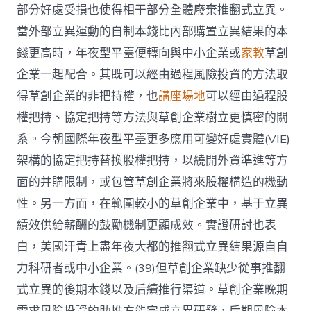
部分好處受損也使得相干部分全體廢棄推翻式立異。
當外部立異運動的自制本錢比內部購置立異結果的本
錢更高時，年夜型平臺便轉向與中小企業或
家教
草創
企業一起配合。其既可以經由過程風險投資的方法取
得草創企業的非把持權，也
講座場地
可以經由過程股
權把持、協定把持等方法與草創企業樹立更慎密的關
系。今朝國際年夜型平臺更多應用可變好處實體(VIE)
架構的協定把持替換股權把持，以繞開外資準進等方
面的并購限制，或包管草創企業將來股權構造的機動
性。另一方面，在範圍較小的草創企業中，基于立異
績效供給薪酬的鼓勵機制更顯成效。實證研討也表
白，美國汗青上盡年夜大都的推翻式立異結果源自自
力科研者或中小企業。(39)但草創企業缺少從事推翻
式立異的後期本錢以及后續推行渠道。草創企業晚期