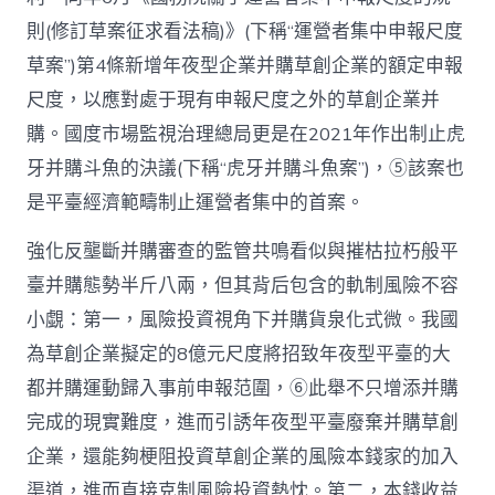
則(修訂草案征求看法稿)》(下稱“運營者集中申報尺度
草案”)第4條新增年夜型企業并購草創企業的額定申報
尺度，以應對處于現有申報尺度之外的草創企業并
購。國度市場監視治理總局更是在2021年作出制止虎
牙并購斗魚的決議(下稱“虎牙并購斗魚案”)，⑤該案也
是平臺經濟範疇制止運營者集中的首案。
強化反壟斷并購審查的監管共鳴看似與摧枯拉朽般平
臺并購態勢半斤八兩，但其背后包含的軌制風險不容
小覷：第一，風險投資視角下并購貨泉化式微。我國
為草創企業擬定的8億元尺度將招致年夜型平臺的大
都并購運動歸入事前申報范圍，⑥此舉不只增添并購
完成的現實難度，進而引誘年夜型平臺廢棄并購草創
企業，還能夠梗阻投資草創企業的風險本錢家的加入
渠道，進而直接克制風險投資熱忱。第二，本錢收益