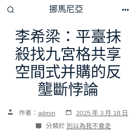
跳
挪馬尼亞
至
搜
選
尋
單
主
切
李希梁：平臺抹
要
換
開
內
關
殺找九宮格共享
容
空間式并購的反
壟斷悖論
發
文
作者：
admin
2025 年 3 月 18 日
表
章
日
作
分
分類於
別以為我不會走
期
者
類