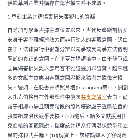
預設草創企業并購存在傷害損失并不成取。
1.草創企業并購傷害損失客觀化的質疑
自芝加哥學派占據主流位置以來，古代反壟斷剖析多
安身于客不雅經濟效力而非行動人的客觀意圖。緣由
在于，法律實行中很難分辨以競爭或反競爭方法發明
壟斷的真正的意圖。在平臺并購語境中，由于競爭或
立異傷害損失難以應用客不雅證據加以證實，越來越
多的文獻主意應用客觀意圖證據來猜測并購傷害損
失。譬如，在臉書并購照片墻(Instagram)案中，開創
人扎克伯格曾在外部郵件中屢次
共享會議室
表白，尚
處于相鄰市場且萌芽階段的照片墻對處于壟斷位置的
臉書組成潛伏競爭要挾。(17)隨后，諸多文獻援用扎
克伯格的客觀陳說，揣度該并購系打消潛伏競爭和立
異的抹殺式并購。(18)現實上，該結論墮入了客觀定