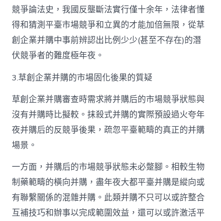
競爭論法史，我國反壟斷法實行僅十余年，法律者懂
得和猜測平臺市場競爭和立異的才能加倍無限，從草
創企業并購中事前辨認出比例少少(甚至不存在)的潛
伏競爭者的難度極年夜。
3.草創企業并購的市場固化後果的質疑
草創企業并購審查時需求將并購后的市場競爭狀態與
沒有并購時比擬較。抹殺式并購的實際預設過火夸年
夜并購后的反競爭後果，疏忽平臺範疇的真正的并購
場景。
一方面，并購后的市場競爭狀態未必蹩腳。相較生物
制藥範疇的橫向并購，盡年夜大都平臺并購是縱向或
有聯繫關係的混雜并購。此類并購不只可以或許整合
互補技巧和辦事以完成範圍效益，還可以或許激活平