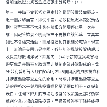
會加強風險投資基金進進該細分範疇。(33)
第三，并購不會影響立異本錢的從頭設置裝備擺設。
退一個步驟而言，即使平臺并購致使風險本錢家預估
到年夜型平臺不太能夠在該細分範疇停止另一次并
購，因報答遠景不明而選擇不再投資該範疇，立異本
錢也不會結束活動，而是投進到其他細分範疇。現實
上，無論是美國仍是中國，近些年的風險投資總額以
及買賣總數均浮現下跌趨向。(34)所謂的立異殺害地
帶更像是并購審查政策而非草創企業并購形成的。戈
登·菲利普斯等人經由過程考核48個國度的風險投資和
并購反壟斷審查立法的關系，發明并購反壟斷審查立
法的嚴格水平與風險投資運動呈明顯負相干。(35)這
表白，任何下降并購市場活潑度的政策變更都將衝擊
草創企業市場的風險投資，而投資報答率下降將終極