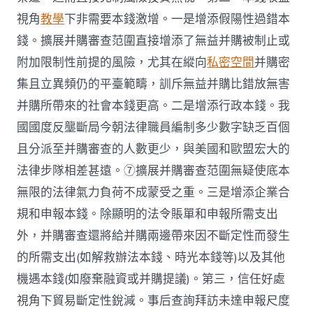
視角
教學
下非需要本錢激增。一是增添假陽性過錯本
錢。擴展并購審查范圍直接增添了無益并購被制止或
附加限制性前提的風險，尤其在縱向
私密空間
并購密
集且立異頻仍的平臺範疇，訓斥無益并購比錯放無害
并購所帶來的社會本錢更高。二是增添行政本錢。我
國國度反壟斷局今朝法律職員編制多少數字缺乏百個
且分派至并購審查的人數更少，與美國和歐盟宏大的
法律步隊相差甚遠。⑦擴展并購審查范圍無疑使底本
無限的法律氣力負荷不成蒙受之重。三是增添企業合
規和申報本錢。除顯明的法令賬單和申報所需支出
外，并購審查還將給并購兩邊帶來因不斷定性而發生
的所需支出(如解救辦法本錢、時光本錢等)以及其他
機遇本錢(如廢棄融資或并購提議)。第三，信任好處
視角下貿易斷定性銳減。事后查詢拜訪未達申報尺度