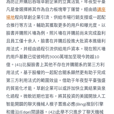
為防止并購后吞噬草創企業的立異活氣，年夜型平臺
凡是會選擇將其作為自力板塊零丁運營，經由過
講座
場地
程向草創企業引流、供給市場行銷支撐或一起配
合推行等方法，輔助其獲取更多的用戶和曝光度。以
臉書并購照片墻為例，照片墻在并購前尚未完成盈利
且員工僅十余人，臉書在并購后投進大批資本進級利
用法式，并經由過程引流供給用戶資本。現在照片墻
的用戶基數已從彼時的3000萬增加至現今跨越10
億。(41)比擬臉書上其他不存在并購關系的第三方利
用法式，基于股權的一起配合關系顯然更有助于完成
第三方利用法式的範圍效益。借助于年夜型平臺強盛
的貿易化才能，草創企業可以或許加快立異結果貨泉
化過程。微軟近期也宣布，將其投資的美國開放人工
智能開闢的聊天機械人模子置進必應(Bing)搜刮引擎
和邊沿(Edge)閱讀器。(42)此舉不只進步了聊天機械