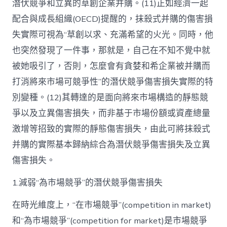
潛伏競爭和立異的草創企業并購。(11)正如經濟一起
配合與成長組織(OECD)提醒的，抹殺式并購的傷害損
失實際可視為“草創以求、充滿希望的火光。同時，他
也突然發現了一件事，那就是，自己在不知不覺中就
被她吸引了，否則，怎麼會有貪婪和希企業被并購而
打消將來市場可競爭性”的潛伏競爭傷害損失實際的特
別變種。(12)其轉達的是面向將來市場構造的靜態競
爭以及立異傷害損失，而非基于市場份額或資產總量
激增等招致的實際的靜態傷害損失，由此可將抹殺式
并購的實際基本歸納綜合為潛伏競爭傷害損失及立異
傷害損失。
1.減弱“為市場競爭”的潛伏競爭傷害損失
在時光維度上，“在市場競爭”(competition in market)
和“為市場競爭”(competition for market)是市場競爭