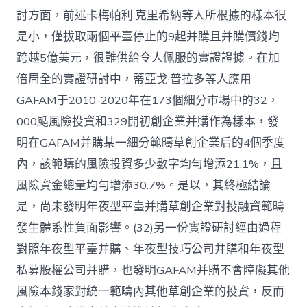
討方面，前述卡梅帕利·克里希納等人所根據的樣本很
是小，僅拔取兩個平臺停止的9起并購且并購價錢均
跨越5億美元，很難供給令人佩服的實證證據。在加
倍周全的實證研討中，蒂亞戈·普拉多等人應用
GAFAM于2010-2020年在173個細分市場中的32，
000颳風險投資和329開初創企業并購作為樣本，發
明在GAFAM并購某一細分範疇草創企業后的4個季度
內，該範疇的風險投資多少數字均勻增添21.1%，且
風險資金總量均勻增添30.7%。是以，其終極結論
是，尚未發明年夜型平臺并購草創企業對投融資範疇
發生體系性負面影響。(32)另一份實證研討經由過程
對照年夜型平臺并購、年夜型技巧公司并購和年夜型
私募股權公司并購，也發明GAFAM并購不會障礙其他
風險本錢家對統一範疇內其他草創企業的投資，反而