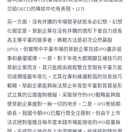
交給OECD的陳述中也有表現。(27)
另一方面，沒有并購的市場競爭狀態未必幻想。幻想
化假定是，草創企業在沒有并購的情形下會自力成長
為主導平臺的競爭者，典範方法是初次公然募股
(IPO)。但實際中平臺市場的草創企業完成IPO盡非易
事和最優選擇。一是，對于年夜大都開闢互補技巧的
草創企業而言，其只能經由過程整合至現有平臺方能
完成價值最年夜化。尤其在專利維護較弱的信息技巧
範疇，草創企業能夠無法禁止年夜型平臺對其貿易形
式立異的公道復制模擬，采取保守的IPO戰略能夠致
使草創企業面對一無一切的地步。二是，IPO等候期
過長。我國今朝IPO已履行周全注冊制，但由于上市
法式絕對復雜且每年度本錢市場能接收的IPO容量無
限，不成防止地存在上市渠道擁堵、依序排列隊伍周