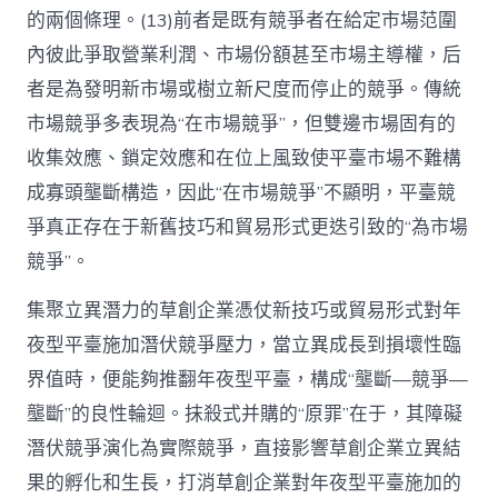
的兩個條理。(13)前者是既有競爭者在給定市場范圍
內彼此爭取營業利潤、市場份額甚至市場主導權，后
者是為發明新市場或樹立新尺度而停止的競爭。傳統
市場競爭多表現為“在市場競爭”，但雙邊市場固有的
收集效應、鎖定效應和在位上風致使平臺市場不難構
成寡頭壟斷構造，因此“在市場競爭”不顯明，平臺競
爭真正存在于新舊技巧和貿易形式更迭引致的“為市場
競爭”。
集聚立異潛力的草創企業憑仗新技巧或貿易形式對年
夜型平臺施加潛伏競爭壓力，當立異成長到損壞性臨
界值時，便能夠推翻年夜型平臺，構成“壟斷—競爭—
壟斷”的良性輪迴。抹殺式并購的“原罪”在于，其障礙
潛伏競爭演化為實際競爭，直接影響草創企業立異結
果的孵化和生長，打消草創企業對年夜型平臺施加的