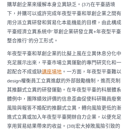
購草創企業來緩解本身立異缺乏。(37)在平臺語境
下，并購可以或許完成年夜型平臺和草創企業之間有
用分派立異研發和貿易化本能機能的目標，由此構成
平臺經濟立異系統中“草創企業研發立異+年夜型平臺
整合推行”的分工形式。
年夜型平臺和草創企業的比擬上風在立異休息分化中
充足展示出來，平臺市場立異運動的專門研究化和一
起配合不成或缺
講座場地
。一方面，年夜型平臺難以
design權衡員工立異進獻的外部鼓勵機制，進而克制
其推翻式立異的研發運動。在年夜型平臺的科層體系
體例中，團隊績效評價的信息歪曲促使科研職員廢棄
風險與報答不婚配的推翻式立異，轉向風險更低的漸
進式立異或加入年夜型平臺開辦自力企業，以便充足
享用貿易結果帶來的收益。(38)宏大掉敗風險引致的