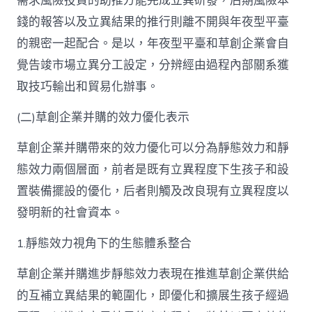
需求風險投資的助推方能完成立異研發，后期風險本
錢的報答以及立異結果的推行則離不開與年夜型平臺
的親密一起配合。是以，年夜型平臺和草創企業會自
覺告竣市場立異分工設定，分辨經由過程內部關系獲
取技巧輸出和貿易化辦事。
(二)草創企業并購的效力優化表示
草創企業并購帶來的效力優化可以分為靜態效力和靜
態效力兩個層面，前者是既有立異程度下生孩子和設
置裝備擺設的優化，后者則觸及改良現有立異程度以
發明新的社會資本。
1.靜態效力視角下的生態體系整合
草創企業并購進步靜態效力表現在推進草創企業供給
的互補立異結果的範圍化，即優化和擴展生孩子經過