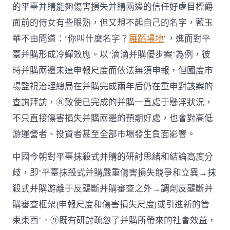
的平臺并購能夠傷害損失并購兩邊的信任好處目標爵
面前的侍女有些眼熟，但又想不起自己的名字，藍玉
華不由問道：“你叫什麼名字？
舞蹈場地
”，進而對平
臺并購形成冷蟬效應。以“滴滴并購優步案”為例，彼
時并購兩邊未達申報尺度而依法無須申報，但國度市
場監視治理總局在并購完成兩年后仍在重申對該案的
查詢拜訪，⑧致使已完成的并購一直處于懸浮狀況，
不只直接傷害損失并購兩邊的預期好處，也會對高低
游運營者、投資者甚至全部市場發生負面影響。
中國今朝對平臺抹殺式并購的研討思緒和結論高度分
歧，即“平臺抹殺式并購嚴重傷害損失競爭和立異→抹
殺式并購游離于反壟斷并購審查之外→調劑反壟斷并
購審查框架(申報尺度和傷害損失尺度)或引進新的管
束東西”。⑨既有研討疏忽了并購所帶來的社會效益，