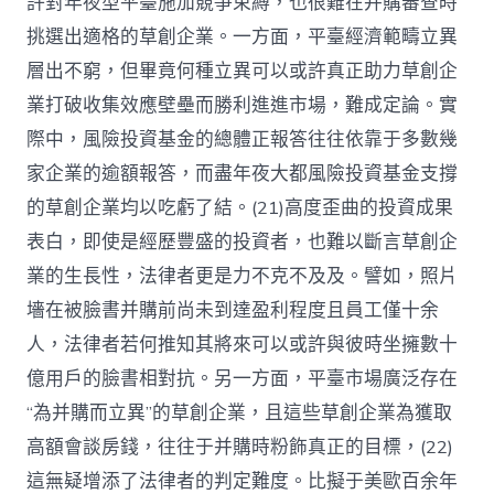
許對年夜型平臺施加競爭束縛，也很難在并購審查時
挑選出適格的草創企業。一方面，平臺經濟範疇立異
層出不窮，但畢竟何種立異可以或許真正助力草創企
業打破收集效應壁壘而勝利進進市場，難成定論。實
際中，風險投資基金的總體正報答往往依靠于多數幾
家企業的逾額報答，而盡年夜大都風險投資基金支撐
的草創企業均以吃虧了結。(21)高度歪曲的投資成果
表白，即使是經歷豐盛的投資者，也難以斷言草創企
業的生長性，法律者更是力不克不及及。譬如，照片
墻在被臉書并購前尚未到達盈利程度且員工僅十余
人，法律者若何推知其將來可以或許與彼時坐擁數十
億用戶的臉書相對抗。另一方面，平臺市場廣泛存在
“為并購而立異”的草創企業，且這些草創企業為獲取
高額會談房錢，往往于并購時粉飾真正的目標，(22)
這無疑增添了法律者的判定難度。比擬于美歐百余年