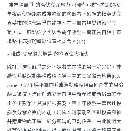
“為市場競爭”的潛伏立異壓力。同時，技巧差距的拉
年夜致使領跑者成為純潔的壟斷者，幻想的推翻式立
異帶來的迭代競爭的能夠性在平臺市場變得微乎其
微。這一論點似乎也與今朝年夜型平臺在各自相干市
場堅不成摧的壟斷位置相契合。(14)
2.構成“立異殺害地帶”的立異傷害損失
除打消潛伏競爭之外，抹殺式并購的另一論點是，連
續性并購運動將構成環主導平臺的立異殺害地帶(kill
zone)，即主導平臺的并購運動將梗阻草創企業的風險
融資渠道，進而削減立異市場中新產物或新辦事的產
出多少數字。其實際根據為，鑒于年夜型平臺疾速模
擬及分發立異的才能，風險本錢家能夠回避投資與被
并購產物處于統一細分範疇的草創企業，由此梗阻大
批草創企業的融資渠道，而融資難、融資本錢高又會