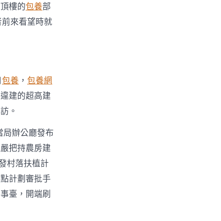
和頂樓的
包養
部
者前來看望時就
日
包養
，
包養網
于違建的超高建
拜訪。
當局辦公廳發布
從嚴把持農房建
核發村落扶植計
打點計劃審批手
辦事臺，開端刷