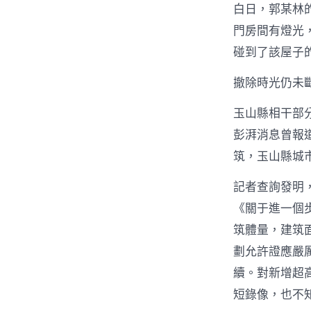
白日，郭某林
門房間有燈光
碰到了該屋子
撤除時光仍未
玉山縣相干部
彭湃消息曾報
筑，玉山縣城
記者查詢發明
《關于進一個
筑體量，建筑
劃允許證應嚴
續。對新增超
短錄像，也不