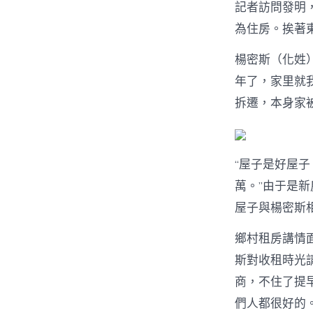
記者訪問發明
為住房。挨著
楊密斯（化姓
年了，家里就
拆遷，本身家
“屋子是好屋
萬。”由于是
屋子與楊密斯
鄉村租房講情
斯對收租時光
商，不住了提
們人都很好的