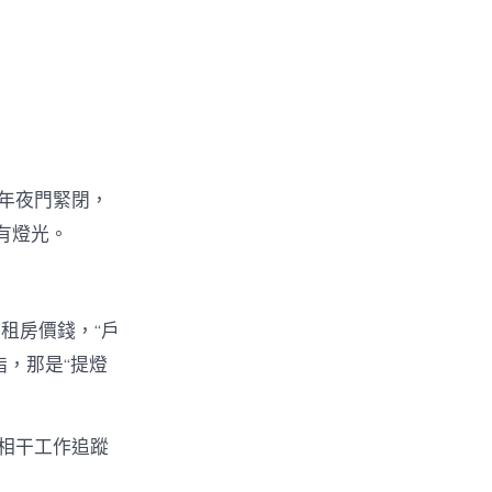
年夜門緊閉，
有燈光。
租房價錢，“戶
，那是“提燈
相干工作追蹤