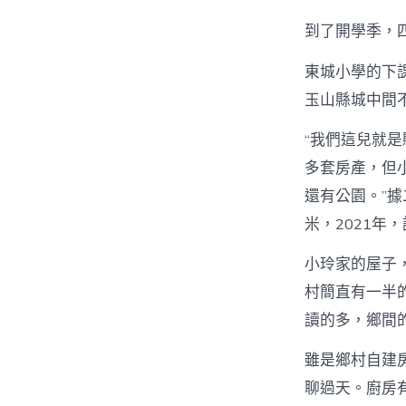
到了開學季，
東城小學的下
玉山縣城中間不
“我們這兒就
多套房產，但
還有公園。”
米，2021年
小玲家的屋子
村簡直有一半
讀的多，鄉間
雖是鄉村自建
聊過天。廚房