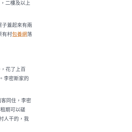
室，二樓及以上
屋子蓋起來有兩
原有村
包養網
落
去，花了上百
月。李密斯家的
租客同住，李密
，租期可以磋
外村人干的，我