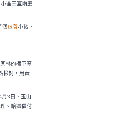
周小區三室兩廳
了個
包養
小孩，
郭某林的樓下寧
點檢討，用黃
4月3日，玉山
常理、賠還償付