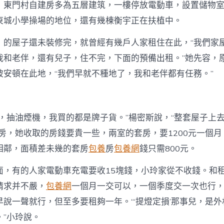
，東門村自建房多為五層建筑，一樓停放電動車，設置儲物
東城小學操場的地位，還有幾棟衡宇正在扶植中。
）的屋子還未裝修完，就曾經有幾戶人家租住在此，“我們家
我和老伴，還有兒子，住不完，下面的預備出租。”她先容，
被安頓在此地，“我們早就不種地了，我和老伴都有任務。”
子，抽油煙機，我買的都是牌子貨。”楊密斯說，“整套屋子上
新房，她收取的房錢要貴一些，兩室的套房，要1200元一個
相鄰，面積差未幾的套房
包養
房
包養網
錢只需800元。
面，有的人家電動車充電要收15塊錢，小玲家從不收錢。和
請求并不嚴，
包養網
一個月一交可以，一個季度交一次也行
早說一聲就行，但至多要租夠一年。“‘提燈定損’那事兒，是
。”小玲說。