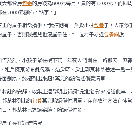
夜大都套房
包養
的房錢為800元每月，貴的有1200元。而四
在2000元擺佈。點事。」
這里的屋子相當搶手，“我這剛有一戶搬出往
包養
了，人家添
的屋子，否則我這兒也沒屋子住。”一位村平易近
包養網
說。
加倍熱烈，小孩子聚在樓下玩，年夜人們圍在一路聊天，但
底，租戶陳某發布錄像稱，退房時，房主郭某林拿著燈一點一
墻面劃痕，終極列出來超1萬元的毀傷抵償費清單。
了村莊的安靜，收集上還發明出新詞“提燈定損”來描述此事。
，郭某林列出的
包養
萬元賠還償付清單，存在檢討方法有悖
題目，郭某林已退還案牘：賠還償付金。
的屋子存在違建情況。