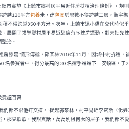
月，上饒市實施《上饒市鄉村居平易近住房扶植治理條例》，規
跨越120平方
包養
米，建
包養
房層數不得跨越三層，衡宇檐
筑面積不得跨越350平方米。次年，上饒市還小貓在交代時似
聲。展開了領導鄉村居平易近迷信有序建房運動，對未批先
項整治。
租房膠葛”情形傳遞，郭某林2016年11月，因城中村拆遷，
50 名參賽者中，得分最高的 30 名選手進進下一安頓區，于2
破費超百萬
，我們都不跟他打交道。”提起郭某林，村平易近李密斯（化姓
照，那兒照照，我說真話，萬萬別租何處的屋子，我們都不愛