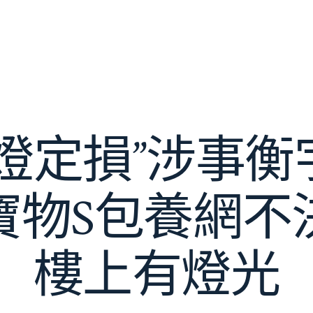
提燈定損”涉事衡
寶物S包養網不
樓上有燈光