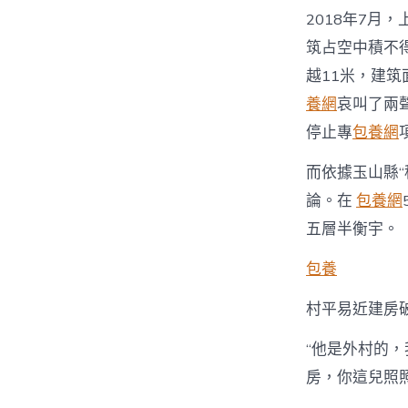
2018年7
筑占空中積不得
越11米，建
養網
哀叫了兩
停止專
包養網
而依據玉山縣“
論。在
包養網
五層半衡宇。
包養
村平易近建房
“他是外村的
房，你這兒照