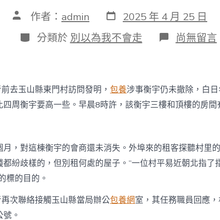
發
文
作者：
admin
2025 年 4 月 25 日
表
章
日
作
分
在
分類於
別以為我不會走
尚無留言
期
者
類
〈江
西
“提
燈
定
者前去玉山縣東門村訪問發明，
包養
涉事衡宇仍未撤除，白日
損”
涉
比四周衡宇要高一些。早晨8時許，該衡宇三樓和頂樓的房間
事
衡
宇
撤
個月，對這棟衡宇的會商還未消失。外埠來的租客探聽村里的
除
錢都紛歧樣的，但別租何處的屋子。”一位村平易近朝北指了指
時
間
宇的標的目的。
甜
心
者再次聯絡接觸玉山縣當局辦公
包養網
室，其任務職員回應，
寶
物
公號。