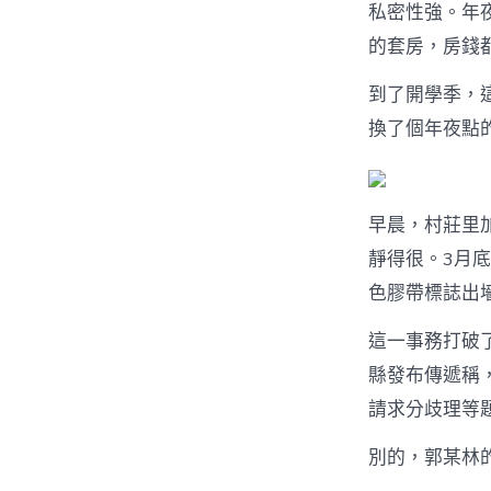
私密性強。年
的套房，房錢都
到了開學季，
換了個年夜點
早晨，村莊里
靜得很。3月
色膠帶標誌出
這一事務打破
縣發布傳遞稱
請求分歧理等
別的，郭某林