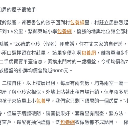
S
包
四周的屋子很搶手
養
網
課鈴敲響，背著書包的孩子回到村
包養網
里，村莊立馬熱烈
不
決，
到1.5公里，緊鄰東城小學
包養網
，優勝的地輿地位讓全部
夜
晚
是縣城。”26歲的小玲（假名）剛成婚，住在丈夫家的自建房
樓
上
小兩口選擇留在村莊里，“這里多便利啊
包養網
，離將軍廟步
有
據二手房買賣平臺信息，緊挨東門村的一處樓盤，今朝均價為7
燈
光〉
，該樓盤的掛牌均價曾跨越9000元。
中
，二樓自住，以上樓層出租，每層有兩套房，均為兩室一廳
的屋子與小玲家相似。外墻上貼著出租市場行銷，但年夜多房
的孩子來這里上小
包養
學，我們家只剩下頂層的一個房間。”
房，但屋子墻體硬朗，隔音後果好，套房里有陽臺，繫方法
有窗戶，還配有抽油煙機，洗
包養網
衣做飯都不成題目，一梯兩戶