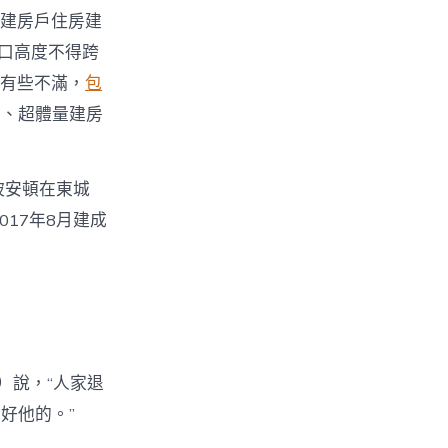
則建房戶住房建
口高度不得跨
乎有些不滿，
包
建、超體量建房
被安頓在東城
017年8月建成
）說，“人家退
好他的。”