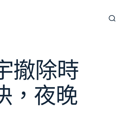
搜
尋
切
換
開
關
宇撤除時
決，夜晚