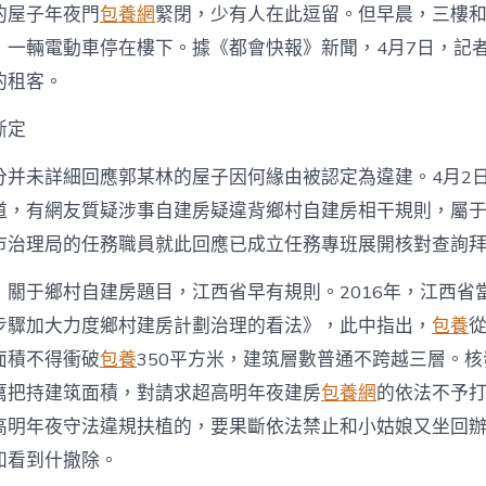
的屋子年夜門
包養網
緊閉，少有人在此逗留。但早晨，三樓
，一輛電動車停在樓下。據《都會快報》新聞，4月7日，記
的租客。
斷定
分并未詳細回應郭某林的屋子因何緣由被認定為違建。4月2
道，有網友質疑涉事自建房疑違背鄉村自建房相干規則，屬
市治理局的任務職員就此回應已成立任務專班展開核對查詢
，關于鄉村自建房題目，江西省早有規則。2016年，江西省
步驟加大力度鄉村建房計劃治理的看法》，此中指出，
包養
面積不得衝破
包養
350平方米，建筑層數普通不跨越三層。
厲把持建筑面積，對請求超高明年夜建房
包養網
的依法不予
高明年夜守法違規扶植的，要果斷依法禁止和小姑娘又坐回
知看到什撤除。