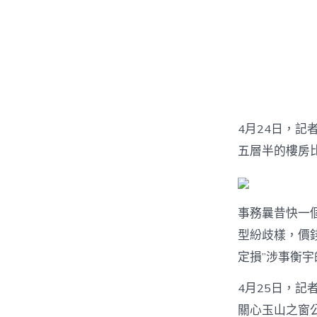
4月24日，記
五層半的樓房
事務曩昔快一
型紛歧樣，價
定損”涉事衡
4月25日，記
關心玉山之窗