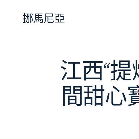
跳
至
挪馬尼亞
主
要
內
容
江西“
間甜心