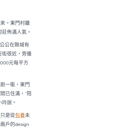
起來。東門村離
村莊佈滿人氣。
，公公在縣城有
行街很近，旁邊
000元每平方
一廚一衛，東門
間已住滿，“陪
小玲說。
，只是從
包養
未
的design