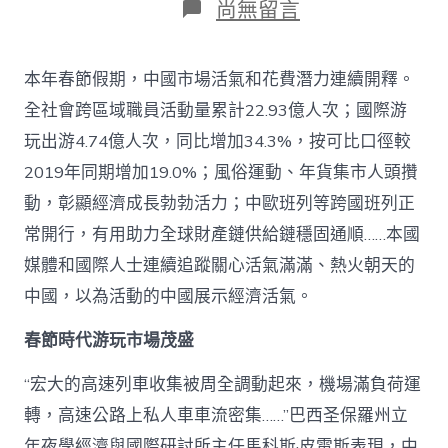
在
尚無留言
〈活
動
的
本年春節假期，中國市場活氣和花費潛力連續開釋。
中
國
全社會跨區域職員活動量累計22.93億人次；國際游
展
玩出游4.74億人次，同比增加34.3%，按可比口徑較
示
查
2019年同期增加19.0%；風俗運動、年貨集市人頭攢
甜
動，彰顯經濟成長勃勃活力；中歐班列等跨國班列正
心
寶
常開行，有用助力全球財產鏈供給鏈穩固通順……本國
物
媒體和國際人士連續追蹤關心活氣滿滿、熱火朝天的
包
養
中國，以為活動的中國展示經濟活氣。
網
經
春節時代游玩市場茂盛
濟
活
“宏大的高速列車收集被周全調動起來，機場滿負荷運
氣
_
轉，高速公路上私人車車流密集……”巴西圣保羅州立
中
年夜學經濟與國際研討所主任馬科斯·皮雷斯表現，中