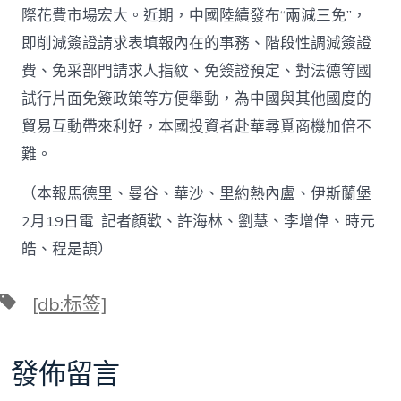
際花費市場宏大。近期，中國陸續發布“兩減三免”，
即削減簽證請求表填報內在的事務、階段性調減簽證
費、免采部門請求人指紋、免簽證預定、對法德等國
試行片面免簽政策等方便舉動，為中國與其他國度的
貿易互動帶來利好，本國投資者赴華尋覓商機加倍不
難。
（本報馬德里、曼谷、華沙、里約熱內盧、伊斯蘭堡
2月19日電 記者顏歡、許海林、劉慧、李增偉、時元
皓、程是頡）
標
[db:标签]
籤
發佈留言