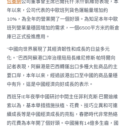
包養網
公司董事會主席巴爾托什·米什凱維奇表現，本
年以來，公司代表的中歐班列貨色運輸量增加約
10%，為全年的營業開了一個好頭。為知足本年中歐
班列營業量穩固增加的需求，一個6500平方米的新倉
庫已正式投進應用。
“中國向世界展現了其經濟韌性和成長的日益多元
化。”巴西阿蘇港口岸治理局局長維尼修斯·帕特爾向
記者表現，阿蘇港是巴西轉運出口多種大批商品的主
要口岸，本年以來，經過該港出口至中國的商品量穩
中有升，這是中國經濟向好成長的表示。
西班牙IE年夜學中國研討中間主任菲利克斯·巴爾迪維
索以為，基本舉措措施扶植、花費、技巧立異和可連
續成長等是中國經濟成長的亮點，春節時代非常熱絡
的花費為本年開了個好頭。中國擁有14億多生齒，國