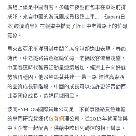
廣場上儘是中國游客。多輛年夜型面包車在車站前排
成隊，來自中國的游玩團成員接踵上車……《japan(日
本)經濟消息》在報道中描寫了近日中老鐵路上的忙碌
氣象。
馬來西亞承平洋研討中間首席參謀胡逸山表現，春節
時代，中老鐵路貨色運輸忙碌，老撾段客流量茂盛。
中國春運時代職員活動量連續增加，經濟上升向好態
勢獲得穩固。他盼望跟著共建“一帶一路”進進高東西
的品質成長新階段，中國的成長可以或許更好帶動西
北亞國度成長，造福區域國民。
波蘭SYMLOG國際貨運公司是一家從事陸路貨色運輸
的專門研究貨運代
包養網
理公司，從2013年就開端與
中國企業一起配合，供給中歐班列轉運的相干辦事。