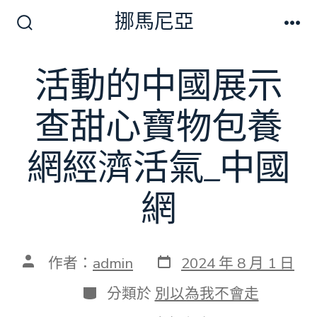
跳
挪馬尼亞
至
搜
選
尋
單
主
切
活動的中國展示
要
換
開
內
關
查甜心寶物包養
容
網經濟活氣_中國
網
發
文
作者：
admin
2024 年 8 月 1 日
表
章
日
作
分
分類於
別以為我不會走
期
者
類