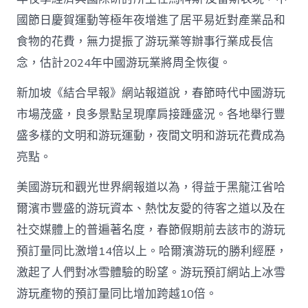
國
網〉
國節日慶賀運動等極年夜增進了居平易近對產業品和
中
食物的花費，無力提振了游玩業等辦事行業成長信
念，估計2024年中國游玩業將周全恢復。
新加坡《結合早報》網站報道說，春節時代中國游玩
市場茂盛，良多景點呈現摩肩接踵盛況。各地舉行豐
盛多樣的文明和游玩運動，夜間文明和游玩花費成為
亮點。
美國游玩和觀光世界網報道以為，得益于黑龍江省哈
爾濱市豐盛的游玩資本、熱忱友愛的待客之道以及在
社交媒體上的普遍著名度，春節假期前去該市的游玩
預訂量同比激增14倍以上。哈爾濱游玩的勝利經歷，
激起了人們對冰雪體驗的盼望。游玩預訂網站上冰雪
游玩產物的預訂量同比增加跨越10倍。