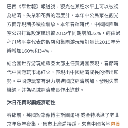
巴西《舉世報》報道說，觀光在某種水平上可以被視
為經濟、失業和花費的溫度計，本年中公民眾在觀光
方面浮現諸多積極跡象。本年春運時代，中國國際航
空公司打算設定航班較2019年同期增加32%，經由過
程飛豬平臺代表的飯店和集團游玩預訂量比2019年分
辨增加160%和34%。
結合國世界游玩組織亞太部主任黃海國表現，春節時
代中國游玩市場紅火，表現出中國經濟成長的傑出態
勢。中國游玩業有潛力增進國度經濟增加、發明失業
機遇，并為區域經濟成長作出進獻。
沐日花費彰顯經濟韌性
春節前，英國短錄像博主斯圖爾特·威金特地逛了老北
京年貨年夜集。“集市上摩肩接踵，來自中國各地
包養