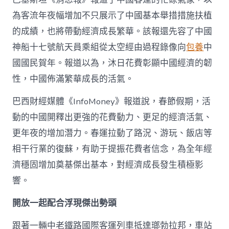
為客流年夜幅增加不只展示了中國基本舉措措施扶植
的成績，也將帶動經濟成長繁華。該報還先容了中國
神船十七號航天員乘組從太空經由過程錄像向
包養
中
國國民賀年。報道以為，沐日花費彰顯中國經濟的韌
性，中國佈滿繁華成長的活氣。
巴西財經媒體《InfoMoney》報道說，春節假期，活
動的中國開釋出更強的花費動力、更足的經濟活氣、
更年夜的增加潛力。春運拉動了路況、游玩、飯店等
相干行業的復蘇，有助于提振花費者信念，為全年經
濟穩固增加奠基傑出基本，對經濟成長發生積極影
響。
開放一起配合浮現傑出勢頭
跟著一輛中老鐵路國際客運列車抵達瑯勃拉邦，車站