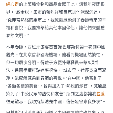
網心得
的上萬種食物和商品會聚于此，讓我年夜開眼
界。”威金說，集市的熱烈祥和氣氛讓他深深沉迷。
“從非常熱絡的集市上，我感觸感染到了春節帶來的幸
福和喜悅。我要推舉給其他本國伴侶，讓他們來體驗
春節文明。”
本年春節，西班牙游客雷吉諾·巴耶斯特第一次到中國
觀光。在北京首都國際機場，他看到機場固然繁忙，
但一切層次分明。得益于方便外籍職員來華5項辦
法，進關手續打點速率很快。“城市里，途徑寬廣而潔
凈，能感觸感染到春節的喜悅。”在中國，他嘗到了
“各類各樣的美食”，餐與加入了“熱烈的聚首”，感觸感
染到了“中公民眾的熱忱和友善”“所到之處都讓我
包養
很是難忘。我想持續清楚中國，信任還會來良多次”。
巴基斯坦《消息報》報道了中國春運的忙碌氣象，以