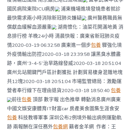
國民病院東院ICU病房
浦東機場進境發燒患者就診
最快需求兩小時消除新冠肺炎嫌疑
廣州醫務職員無
償獻血緩解血源嚴重
湖南懷化：油菜花開滿地黃 消
息排行榜 羊晚24小時 清晨快報：廣東省新冠肺炎疫
情2020-03-19 06:32:58 廣東進一個步
包養
驟強化境
外疫情輸出防控2020-03-18 23:39:58 讓黑臭水體盡
跡，廣州“3-4-5”治旱路線發威2020-03-18 20:51:04
廣州北站關鍵門戶區計劃獲批 計劃貿易棲身混雜地塊
共12塊2020-03-18 20:51:04 市場監管總局：激勵運
營者奉行線下在理由退貨2020-03-18 18:50:40
包養
前往
包養
頂部 數字報 出色推舉 轉動消息廣州廣東
中國文娛安康體育IT財富car 房產美食圖集生涯食安
包養
科技教導軍事 深圳公布2例境外輸出病例運動軌
跡 兩報酬在深任務外
包養網
籍者金羊網 作者：王