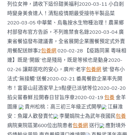
列位女神，請收下這份甜美福利2020-03-11 小白剎
時變身美食達人！清點疫情期最受接待半製品菜
2020-03-05 中華鱉、烏龜按水生物種治理！農業鄉
村部發布官方告訴，不列進禁食名錄2020-03-04 廣
東省餐協發布建議書，全省展開企業團餐預定式外賣
用餐配送辦事2
包養網
020-02-28 【疫路同業 粵味相
連】既是“開飯”也是殘局，既是等候也是動身2020-
02-26 讓鄰居吃的安心，廣州“老字
包養網
號”發布小
法式“無接觸”送餐2020-02-21 番禺餐飲企業率先開
市！富豪山莊酒家早上9點便已派號等位2020-02-20
掐尖嘗春鮮,拉開春日甘旨序章2020-02-19
包養
金羊
圖庫
貴州松桃：高三初三年級正式開學
江蘇淮
安：魚躍人歡發賣忙
李蘭娟院士為武年夜國民
包養
病院東院區第600位出院患者
包養網
送行
應對境外
疫情輸出風險 南京嚴把港口進境關
直擊武漢年夜學