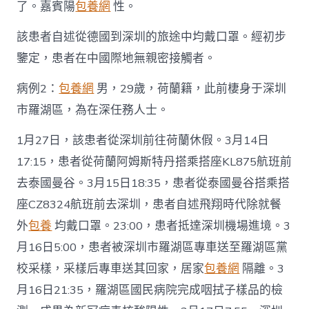
了。嘉賓陽
包養網
性。
該患者自述從德國到深圳的旅途中均戴口罩。經初步
鑒定，患者在中國際地無親密接觸者。
病例2：
包養網
男，29歲，荷蘭籍，此前棲身于深圳
市羅湖區，為在深任務人士。
1月27日，該患者從深圳前往荷蘭休假。3月14日
17:15，患者從荷蘭阿姆斯特丹搭乘搭座KL875航班前
去泰國曼谷。3月15日18:35，患者從泰國曼谷搭乘搭
座CZ8324航班前去深圳，患者自述飛翔時代除就餐
外
包養
均戴口罩。23:00，患者抵達深圳機場進境。3
月16日5:00，患者被深圳市羅湖區專車送至羅湖區黨
校采樣，采樣后專車送其回家，居家
包養網
隔離。3
月16日21:35，羅湖區國民病院完成咽拭子樣品的檢