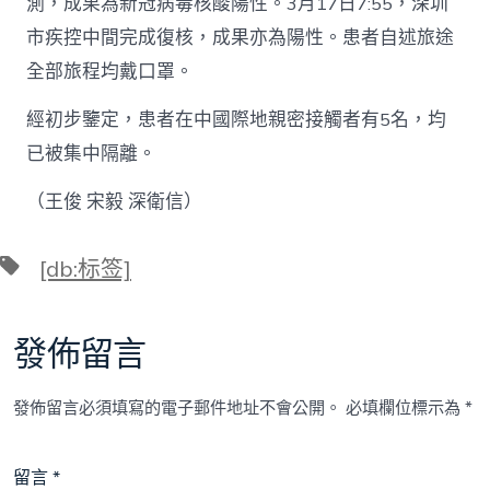
測，成果為新冠病毒核酸陽性。3月17日7:55，深圳
市疾控中間完成復核，成果亦為陽性。患者自述旅途
全部旅程均戴口罩。
經初步鑒定，患者在中國際地親密接觸者有5名，均
已被集中隔離。
（王俊 宋毅 深衛信）
標
[db:标签]
籤
發佈留言
發佈留言必須填寫的電子郵件地址不會公開。
必填欄位標示為
*
留言
*