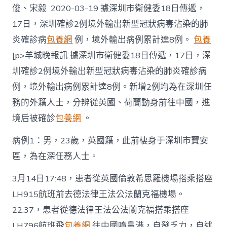
俊、宋毅 2020-03-19 據深圳市衛健委18日傳遞，
17日，深圳確診2例境外輸出新型冠狀病毒沾染的肺
炎確診病
包養網
例，境外輸出病例累計達8例。
包養
[p>羊城晚報訊 據深圳市衛健委18日傳遞，17日，深
圳確診2例境外輸出新型冠狀病毒沾染的肺炎確診病
例，境外輸出病例累計達8例。新增2例均為在深圳任
務的外籍人士，分辨從英國、荷蘭動身前往中國，進
境后被確診
包養網
。
病例1：男，23歲，英國籍，此前棲身于深圳市寶安
區，為在深任務人士。
3月14日17:48，患者從英國倫敦希思羅機場搭乘搭座
LH915航班前去德法律王法公法蘭克福機場。
22:37，患者從德法律王法公法蘭克福搭乘搭座
LH796航班飛
包養網
往中國噴鼻港，自發乏力，自述