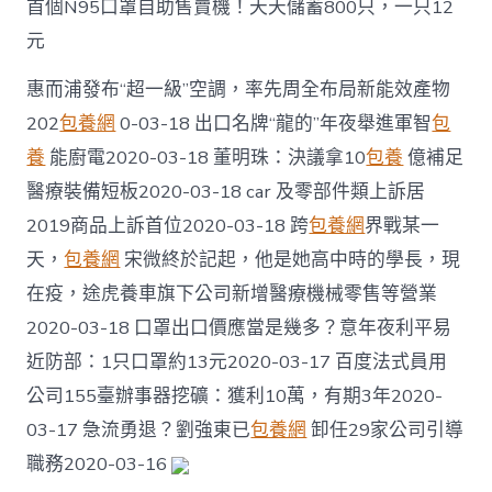
首個N95口罩自助售賣機！天天儲蓄800只，一只12
元
惠而浦發布“超一級”空調，率先周全布局新能效產物
202
包養網
0-03-18 出口名牌“龍的”年夜舉進軍智
包
養
能廚電2020-03-18 董明珠：決議拿10
包養
億補足
醫療裝備短板2020-03-18 car 及零部件類上訴居
2019商品上訴首位2020-03-18 跨
包養網
界戰某一
天，
包養網
宋微終於記起，他是她高中時的學長，現
在疫，途虎養車旗下公司新增醫療機械零售等營業
2020-03-18 口罩出口價應當是幾多？意年夜利平易
近防部：1只口罩約13元2020-03-17 百度法式員用
公司155臺辦事器挖礦：獲利10萬，有期3年2020-
03-17 急流勇退？劉強東已
包養網
卸任29家公司引導
職務2020-03-16