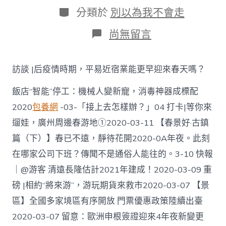
日
作
分
分類於
別以為我不會走
期
者
類
在
尚無留言
〈深
喜
包
訪談 |后疫情時期，平易近宿業能更早迎來春天嗎？
養
網
飯店“智能”停工：機械人變新寵，消毒神器成標配
圳
公
2020
包養網
-03-「接上去怎樣辦？」04 打卡|等你來
布
遛娃，廣州周邊春游地①2020-03-11 【春景好·古鎮
2
例
篇（下）】春已不遠，靜待花開2020-0A年夜。此刻
境
外
在哪家公司下班？傳聞不是通俗人能往的。3-10 快報
輸
｜@游客 清遠長隆估計2021年建成！2020-03-09 重
進
病
磅 |相約“將來游”，游玩期貨來救市2020-03-07 【景
例
區】全國多家境區有序開放 門票優惠政策陸續出臺
活
動
2020-03-07 留意：歐洲申根簽證迎來4年夜新變更
軌