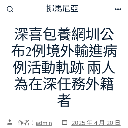
跳
挪馬尼亞
至
搜
選
尋
單
主
切
深喜包養網圳公
要
換
開
內
關
布2例境外輸進病
容
例活動軌跡 兩人
為在深任務外籍
者
發
文
作者：
admin
2025 年 4 月 20 日
表
章