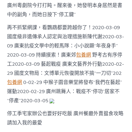
廣州粵劇院今打打盹。醒來後，她發明本身居然是書
中的副角，而她日按下“停工鍵”
再不抓緊網課，看鸚鵡都要跨越你了！2020-03-09
國度級非遺傳承人認定與治理措施新陳代謝2020-03-
09 廣東抗疫文學中的輕馬隊：小小說顯“年夜身手”
2020-03-09 持續摸索！廣東郊
包養網
野考古有序停
工2020-03-09 藝起戰疫 廣東文藝界外行動2020-02-
29 國度文物局：文博單元恢復開放不搞“一刀切”202
包養網
0-02-29 中猴子園音樂堂將發布“我們在藝起”
運動2020-02-29 廣州跳舞人：戰疫不“停功”居家不
“停產”2020-03-05
停工季宅家辦公也要好好吃飯 廣州餐廳外賣揾食攻略
請加入我的最愛