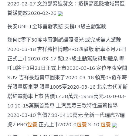
2020-02-27 文旅部緊迫發文：疫情高風險地域景區
跡
兩
暫緩開放2020-02-26
人
為
​長安UNI-T全球首發表態 支撐L3級主動駕駛
在
深
​幾何C零下30度冰雪測試諜照曝光 或完成無人駕駛
任
務
2020-03-18 吉祥將推博越PRO四驅版 新車本月26日
外
正式上市2020-03-17 ​配L2+級主動駕駛幫助體系 哪
籍
者〉
吒U將于3月21日正式上市2020-03-16 定位年夜空間
中
SUV 吉祥豪越實車圖來了2020-03-16 領克05發布時
光限量版車型 限量1005臺2020-03-16 北京古代菲斯
塔純電動車上市 售價17.38萬元-19.88萬元2020-03-
10 ​10-15萬購首款車 上汽民眾三款特性座駕推舉
2020-03-10 ​售價7.99-14.19萬元 全新一代瑞虎7/瑞
虎7 PRO
包養
正式上市2020-0
包養
3-10
包養