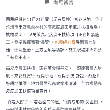
在
尚無留言
〈滁
州
來
國民網滁州11月21日電（記者周坤）初冬時節，位于
安：
“冬
滁州市來安縣棗林村的高尺度農田示范片扶植現場，
閑”
機械轟叫，1.6萬畝高尺度農田扶植項目正在抓緊施
地
不
工。發掘機揮舞著“長臂”，
包養網心得
展開表土剝
“閑
離、田塊整治、土方回填等功課，施工現場如火如荼
查
包
且有條不紊。
養
網”
高尺度農田扶植一頭連著食糧平安，一頭連著農人增
農
田
收。來安縣實行“躲糧于地、躲糧于技”計謀，凸起抓
扶
好耕地維護、地力晉陞和高效節水澆灌，全力推動高
植
忙
尺度農田扶植項目實行。
_
中
“真是太好了。”看著面前的這片行將成形的“黃金田”，
國
來安縣棗林村蒔植年夜戶王長榮連連稱贊。