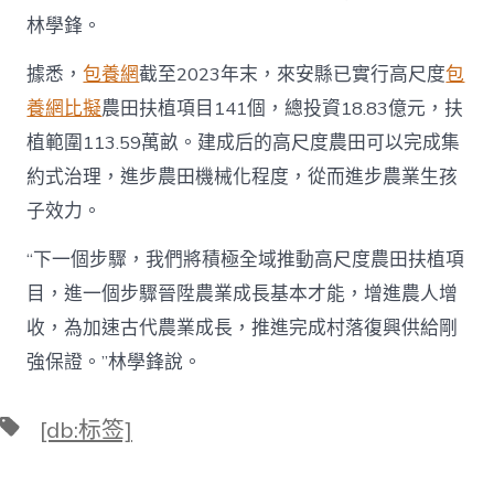
林學鋒。
據悉，
包養網
截至2023年末，來安縣已實行高尺度
包
養網比擬
農田扶植項目141個，總投資18.83億元，扶
植範圍113.59萬畝。建成后的高尺度農田可以完成集
約式治理，進步農田機械化程度，從而進步農業生孩
子效力。
“下一個步驟，我們將積極全域推動高尺度農田扶植項
目，進一個步驟晉陞農業成長基本才能，增進農人增
收，為加速古代農業成長，推進完成村落復興供給剛
強保證。”林學鋒說。
標
[db:标签]
籤