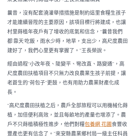
網〉
中
曩昔，沒有配套澆灌舉措措施是制約這里食糧生孩子
才能連續晉陞的主要原因，該項目標行將建成，也讓
村里蒔植年夜戶有了增收的底氣和信念，“曩昔我們
都‘靠天’吃飯，雨水少時，地旱，支出少，高尺度農田
建好了，我們心里更有掌握了。”王長榮說。
經由過程“小改年夜、陡變平、彎改直、路變通”，高
尺度農田扶植項目不只無力改良農業生孩子前提，讓
老蒼生的“荷包子”更鼓，也有用助力農業財產化成
長。
“高尺度農田扶植之后，農戶全部旅程可以用機械化蒔
植，加倍便利高效，並且每畝地的產量也增添了。農
戶不只蒔植積極性進步，他們對糧
包養網 花圃
食豐收
豐產也更有信念了。”來安縣農業鄉村局一級主任科員