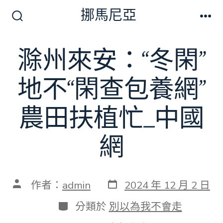
跳
挪馬尼亞
至
搜
選
尋
單
主
切
滁州來安：“冬閑”
要
換
開
內
關
地不“閑查包養網”
容
農田扶植忙_中國
網
發
文
作者：
admin
2024 年 12 月 2 日
表
章
日
作
分
分類於
別以為我不會走
期
者
類